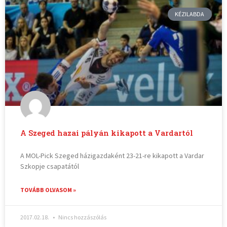
KÉZILABDA
A Szeged hazai pályán kikapott a Vardartól
A MOL-Pick Szeged házigazdaként 23-21-re kikapott a Vardar
Szkopje csapatától
TOVÁBB OLVASOM »
2017.02.18.
Nincs hozzászólás