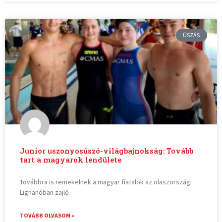
ÚSZÁS
Junior uszonyosúszó-világbajnokság: Tovább
tart a magyarok lendülete
Továbbra is remekelnek a magyar fiatalok az olaszországi
Lignanóban zajló
TOVÁBB OLVASOM »