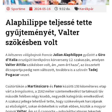
Sportime
2024-05-16
9:32 du.
Kerékpár
Alaphilippe teljessé tette
gyűjteményét, Valter
szökésben volt
A
kétszeres világbajnok francia
Julian Alaphilippe
győzött
a
Giro
d’Italia
országúti kerékpáros
körverseny 12. szakaszán, amelyen
Valter Attila
szökésben volt, ám „nem ért haza”, az összetett
élcsoportja pedig nem változott, továbbra is a
szlovén
Tadej
Pogacar
vezet.
Csütörtökön a
Martinsicuro
és
Fano
közötti 193 kilométeres etap
várt a
bringásokra
, a 2162 méter szintemelkedést tartalmazó táv
második felében négy kisebb, negyedik kategóriás emelkedővel.
A szakasz jellege lehetővé tette, hogy szökevények harcoljanak
az elsőségért, sokan érdekeltek is voltak ebben, köztük a
magyar
bajnok
Valter
. Ám az ő csoportja – noha kéttucatnyian tekertek