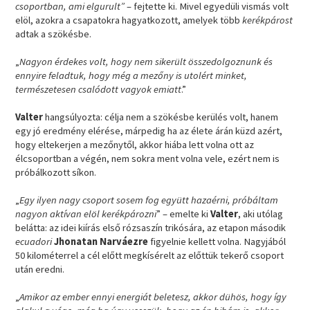
csoportban, ami elgurult”
– fejtette ki. Mivel egyedüli vismás volt
elöl, azokra a csapatokra hagyatkozott, amelyek több
kerékpárost
adtak a szökésbe.
„
Nagyon érdekes volt, hogy nem sikerült összedolgoznunk és
ennyire feladtuk, hogy még a mezőny is utolért minket,
természetesen csalódott vagyok emiatt
.”
Valter
hangsúlyozta: célja nem a szökésbe kerülés volt, hanem
egy jó eredmény elérése, márpedig ha az élete árán küzd azért,
hogy eltekerjen a mezőnytől, akkor hiába lett volna ott az
élcsoportban a végén, nem sokra ment volna vele, ezért nem is
próbálkozott síkon.
„
Egy ilyen nagy csoport sosem fog együtt hazaérni, próbáltam
nagyon aktívan elöl kerékpározni
” – emelte ki
Valter
, aki utólag
belátta: az idei kiírás első rózsaszín trikósára, az etapon második
ecuadori
Jhonatan Narváezre
figyelnie kellett volna. Nagyjából
50 kilométerrel a cél előtt megkísérelt az előttük tekerő csoport
után eredni.
„
Amikor az ember ennyi energiát beletesz, akkor dühös, hogy így