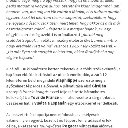
alakul a vége, még ha úgy vesszük, hogy az én hibám is, akkor
pedig magamra vagyok dühös. Szeretném kiadni magamból, ami
bennem van, ma nagyon jók voltak a lábaim, el is tudtam gurulni
egyszer: kicsit fel akartam rázni a csoportot, szétszakítani, hogy
ne legyünk húszan, csak tízen, mert lehet, hogy akkor az a tíz már
összedolgozott volna
” – fejtette ki a
magyar bajnok
, aki egy
négyfős sorral még azelőtt is próbálkozott „
dacból meg
csalódottságból
„, mielőtt a mezőny utolérte őket, „
nem mintha
nagy eredmény lett volna
” valahol a 12-15. hely között beérni. –
„
Ha már ilyen sok energiát beletettem, akkor fáradjak el a nap
végére teljesen
.”
A céltól 138 kilométerre ketten tekertek el a többi szökevénytől, a
hajrában ebből a kettősből az utolsó emelkedőn, a záró 12
kilométeren belül meginduló
Alaphilippe
szerezte meg a
győzelmet félperces előnnyel. A pályafutása első
Giróján
szereplő
francia bringás
ezzel teljessé tette háromhetes
kollekcióját: a
Tour de France
-on – ahol viselte a sárga trikót is –
összesen hat, a
Vuelta a Espanán
egy etapsikerrel rendelkezik.
Az összetett élcsoportja nem módosult, az esélyesek
valamennyien együtt, közel öt és fél perc lemaradással értek
célba, a kétszeres
Tour-győztes
Pogacar
változatlan előnnyel