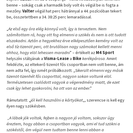
benne – sokáig csak a harmadik boly volt és végül be is fogta a
mezőny.
Valter
végül hat perc hátránnyal a 44. pozícióban tekert
be, összetettben a 34. 38:25 perc lemaradással.
„
Az első egy óra elég könnyű volt, így is terveztem. Nem
számítottam rá, hogy ott fog elmenni a szökés és nem is ott tudott
elszakadni. Aztán a hegyekhez érve elképesztően kemény volt az
első tíz-tizenöt perc, ott brutálisan nagy számokat kellett menni
ahhoz, hogy elöl lehessen maradni
” – értékelt az
M4 Sport
helyszíni stábjának a
Visma-Lease
a
Bike
kerékpárosa
. Amint
felidézte, az eltekerő tizenöt fős csoportban nem volt benne, ám
nem adta fel, így ismét próbálkozott. „
Sikerült elmenni egy másik
tizenöt-tizenhét fős csoporttal, nagyon sokan voltunk elöl.
Természetesen csalódott vagyok a végeredmény miatt, de ezet
csak így lehet gyakorolni, ha ott van az ember
.”
Rámutatott: „
jól kell használni a kártyákat
„, szerencse is kell egy
ilyen nagy szökésben.
„A lábak jók voltak, fejben is nagyon jó voltam, sokszor úgy
éreztem, hogy abban a csoportban vagyok, ami el tud szökni a
szökéstől, ám végül nem tudtam benne lenni abban a