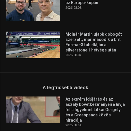
A legfrissebb videók
Az extrém időjárás és az
aszály következményeire hívja
fel a figyelmet Litkai Gergely
és a Greenpeace közös
híradója
2025.08.14.
Ne csak nézd, lásd is a focit! –
itt a Tippmix Teljes
Terjedelem!
2025.08.05.
„A Forma-1-es Magyar
Nagydíj az egész nemzetnek
fontos”
2025.06.19.