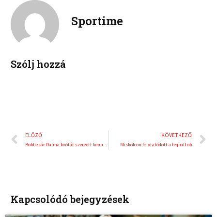
k
t
o
r
e
e
Sportime
k
d
r
i
e
n
s
t
Szólj hozzá
Előző
K
ELŐZŐ
KÖVETKEZŐ
Boldizsár Dalma kvótát szerzett kenuban
Miskolcon folytatódott a teqball ob
Kapcsolódó bejegyzések