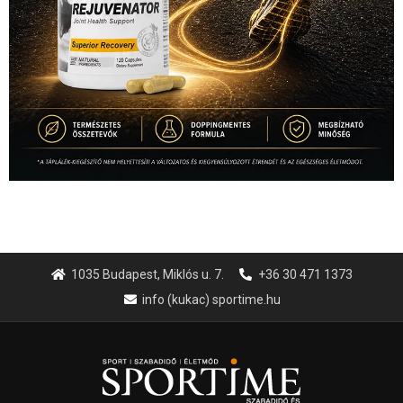
1035 Budapest, Miklós u. 7.
+36 30 471 1373
info (kukac) sportime.hu
Túl a 18. X-en és rendezvények százain a Sportime Magazinnak
továbbra is a legfőbb célja, hogy a mindenki sportját minél
vonzóbbá tegye.
A rendszeres mozgás és a sport jobbá teheti az életed! Mindehhez
minden infót megtalálsz nálunk.