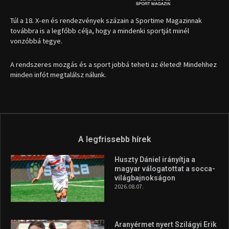
A legfrissebb hírek
Huszty Dániel irányítja a
magyar válogatottat a socca-
világbajnokságon
2026.08.07.
Aranyérmet nyert Szilágyi Erik
az Európa-kupán
2026.08.05.
Molnár Martin újabb dobogót
szerzett, már második a brit
Forma–3 tabelláján a
silverstone-i hétvége után
2026.08.04.