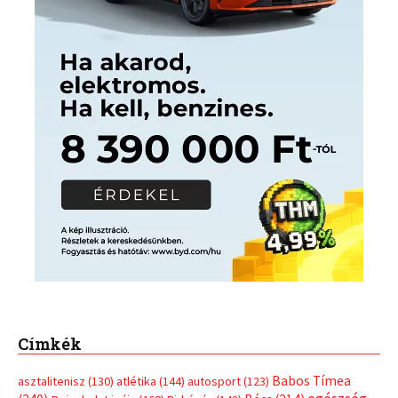
Címkék
Babos Tímea
asztalitenisz
(130)
atlétika
(144)
autosport
(123)
egészség
(240)
Bécs
(214)
Bajnokok Ligája
(168)
Birkózás
(143)
forma 1
(1165)
(530)
Európabajnokság
(173)
ferrari
(139)
Futball
(760)
futás
(305)
Hosszú Katinka
(186)
hungaroring
(181)
kickbox
(204)
Jégkorong
(148)
kajakkenu
(138)
karate
(168)
kézilabda
(448)
kosárlabda
(166)
Lewis Hamilton
(168)
magyar
Mercedes
(244)
labdarúgóválogatott
(148)
motorsport
(153)
Opel
rio
Dakar Team
(132)
Rali Világbajnokság
(122)
Rendezvény
(142)
sport
(438)
2016
(373)
szabadidősport
Sportime Magazin
(128)
(316)
tenisz
(416)
Szalay Balázs
(126)
táplálkozás
(155)
utazás
Video
(247)
vitorlázás
(126)
világbajnokság
(162)
Világkupa
(129)
életmód
(416)
(222)
vívás
(174)
vízilabda
(197)
Érdi Mária
(130)
úszás
(361)