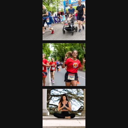
Futás
Kerékpár
Extrém Sportok
Fitnesz
Egyéb szabadidősport