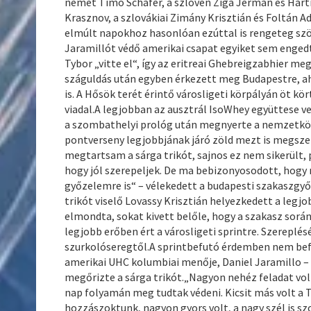
német Timo Schafer, a szlovén Ziga Jerman és Hartm
Krasznov, a szlovákiai Zimány Krisztián és Foltán A
elmúlt napokhoz hasonlóan ezúttal is rengeteg szöké
Jaramillót védő amerikai csapat egyiket sem engedt
Tybor „vitte el“, így az eritreai Ghebreigzabhier me
száguldás után egyben érkezett meg Budapestre, ah
is. A Hősök terét érintő városligeti körpályán öt kör
viadal.A legjobban az ausztrál IsoWhey együttese ve
a szombathelyi prológ után megnyerte a nemzetközi 
pontverseny legjobbjának járó zöld mezt is megsz
megtartsam a sárga trikót, sajnos ez nem sikerült
hogy jól szerepeljek. De ma bebizonyosodott, hogy
győzelemre is“ – vélekedett a budapesti szakaszgyő
trikót viselő Lovassy Krisztián helyezkedett a legj
elmondta, sokat kivett belőle, hogy a szakasz során
legjobb erőben ért a városligeti sprintre. Szereplé
szurkolóseregtől.A sprintbefutó érdemben nem bef
amerikai UHC kolumbiai menője, Daniel Jaramillo – a
megőrizte a sárga trikót.„Nagyon nehéz feladat vol
nap folyamán meg tudtak védeni. Kicsit más volt a
hozzászoktunk, nagyon gyors volt, a nagy szél is szo