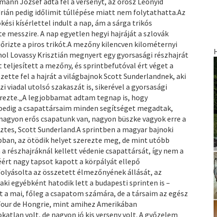
ann József adta fel a versenyt, az orosz Leonyid
drián pedig időlimit túllépése miatt nem folytathatta.Az
si kísérlettel indult a nap, ám a sárga trikós
e messzire. A nap egyetlen hegyi hajráját a szlovák
gőrizte a piros trikót.A mezőny kilencven kilométernyi
ol Lovassy Krisztián megnyert egy gyorsasági részhajrát
t teljesített a mezőny, és sprintbefutóval ért véget a
zette fel a hajrát a világbajnok Scott Sunderlandnek, aki
viadal utolsó szakaszát is, sikerével a gyorsasági
erezte.„A legjobbamat adtam tegnap is, hogy
, pedig a csapattársaim minden segítséget megadtak,
 nagyon erős csapatunk van, nagyon büszke vagyok erre a
ztes, Scott Sunderland.A sprintben a magyar bajnoki
obban, az ötödik helyet szerezte meg, de mint utóbb
 a részhajráknál kellett védenie csapattársát, így nem a
séért nagy tapsot kapott a körpályát ellepő
olyásolta az összetett élmezőnyének állását, az
ki egyébként hatodik lett a budapesti sprinten is –
t a mai, főleg a csapatom számára, de a társaim az egész
 Tour de Hongrie, mint amihez Amerikában
katlan volt, de nagyon jó kis verseny volt. A győzelem