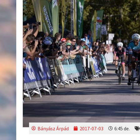
Bányász Árpád
2017-07-03
6:45 de.