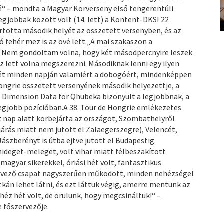
“ – mondta a Magyar Körverseny első tengerentúli
egjobbak között volt (14. lett) a Kontent-DKSI 22
rtotta második helyét az összetett versenyben, és az
 fehér mez is az övé lett.„A mai szakaszon a
. Nem gondoltam volna, hogy két másodpercnyire leszek
éz lett volna megszerezni. Másodiknak lenni egy ilyen
a hét minden napján valamiért a dobogóért, mindenképpen
Hongrie összetett versenyének második helyezettje, a
ai Dimension Data for Qhubeka bizonyult a legjobbnak, a
legjobb pozícióban.A 38. Tour de Hongrie emlékezetes
at nap alatt körbejárta az országot, Szombathelyről
járás miatt nem jutott el Zalaegerszegre), Velencét,
ászberényt is útba ejtve jutott el Budapestig.
hideget-meleget, volt vihar miatt félbeszakított
magyar sikerekkel, óriási hét volt, fantasztikus
zervező csapat nagyszerűen működött, minden nehézségel
án lehet látni, és ezt láttuk végig, amerre mentünk az
héz hét volt, de örülünk, hogy megcsináltuk!“ –
 főszervezője.