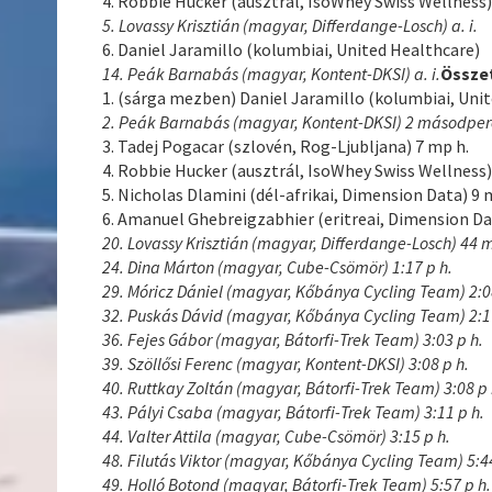
4. Robbie Hucker (ausztrál, IsoWhey Swiss Wellness) a
5. Lovassy Krisztián (magyar, Differdange-Losch) a. i.
6. Daniel Jaramillo (kolumbiai, United Healthcare)
14. Peák Barnabás (magyar, Kontent-DKSI) a. i.
Összet
1. (sárga mezben) Daniel Jaramillo (kolumbiai, Unit
2. Peák Barnabás (magyar, Kontent-DKSI) 2 másodper
3. Tadej Pogacar (szlovén, Rog-Ljubljana) 7 mp h.
4. Robbie Hucker (ausztrál, IsoWhey Swiss Wellness)
5. Nicholas Dlamini (dél-afrikai, Dimension Data) 9 
6. Amanuel Ghebreigzabhier (eritreai, Dimension Da
20. Lovassy Krisztián (magyar, Differdange-Losch) 44 
24. Dina Márton (magyar, Cube-Csömör) 1:17 p h.
29. Móricz Dániel (magyar, Kőbánya Cycling Team) 2:0
32. Puskás Dávid (magyar, Kőbánya Cycling Team) 2:1
36. Fejes Gábor (magyar, Bátorfi-Trek Team) 3:03 p h.
39. Szöllősi Ferenc (magyar, Kontent-DKSI) 3:08 p h.
40. Ruttkay Zoltán (magyar, Bátorfi-Trek Team) 3:08 p 
43. Pályi Csaba (magyar, Bátorfi-Trek Team) 3:11 p h.
44. Valter Attila (magyar, Cube-Csömör) 3:15 p h.
48. Filutás Viktor (magyar, Kőbánya Cycling Team) 5:44
49. Holló Botond (magyar, Bátorfi-Trek Team) 5:57 p h.