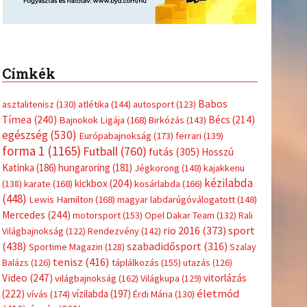
Címkék
Babos
asztalitenisz
(130)
atlétika
(144)
autosport
(123)
Tímea
(240)
Bécs
(214)
Bajnokok Ligája
(168)
Birkózás
(143)
egészség
(530)
Európabajnokság
(173)
ferrari
(139)
forma 1
(1165)
Futball
(760)
futás
(305)
Hosszú
Katinka
(186)
hungaroring
(181)
Jégkorong
(148)
kajakkenu
kézilabda
kickbox
(204)
(138)
karate
(168)
kosárlabda
(166)
(448)
Lewis Hamilton
(168)
magyar labdarúgóválogatott
(148)
Mercedes
(244)
motorsport
(153)
Opel Dakar Team
(132)
Rali
sport
rio 2016
(373)
Világbajnokság
(122)
Rendezvény
(142)
(438)
szabadidősport
(316)
Sportime Magazin
(128)
Szalay
tenisz
(416)
Balázs
(126)
táplálkozás
(155)
utazás
(126)
Video
(247)
vitorlázás
világbajnokság
(162)
Világkupa
(129)
életmód
(222)
vívás
(174)
vízilabda
(197)
Érdi Mária
(130)