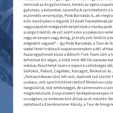
nemcsak az én győzelmem, hanem az egész csapaté
győztese, a kolumbiai Jaramillo.A sprintbefutón a l
esztendős versenyzője, Peák Barnabás is, aki megta
erős mezőnyben a legjobb 23 évnél fiatalabbnak járó
nagycsapatok elvégezték helyettünk a munka javát
a sárga trikótól, de ezt azért ezen a szakaszon neh
nagy versenyen nagy dolog, jó érzés volt felállni 
elégedett vagyok!“ – így Peák Barnabás, a Tour de 
viadal fehér trikósa.A csapatversenyben a dél-afrik
hazai együttesek közül a Bátorfi-Trek Team zárt a 
befutóval ért véget, a több mint 400 fős karaván h
indulva, Keszthelyt (ezen a napon a szélsőséges idő
Siófokot, Paksot, Ceglédet, Karcagot, Miskolcot és J
„Fantasztikusan sűrű hét volt, kaptunk szó szerint 
szakasz, volt sporttörténeti befutó Miskolcon szép 
hangulattal, sok nehézséggel, de szerencsére a s
megbirkóztunk. Ennyi embert kerékpárversenyen ritk
országban, az emberek kint álltak az út mentén. Ne
nyilatkozta Eisenkrammer Károly, a Tour de Hongrie