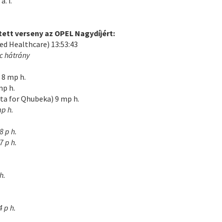
. i.
ett verseny az OPEL Nagydíjért:
ed Healthcare) 13:53:43
c hátrány
 8 mp h.
mp h.
ta for Qhubeka) 9 mp h.
mp h.
8 p h.
7 p h.
h.
 p h.