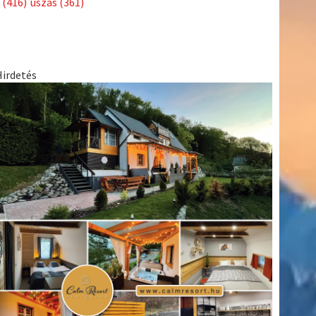
(416)
úszás
(361)
Hirdetés