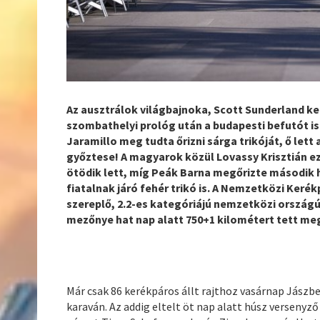
Az ausztrálok világbajnoka, Scott Sunderland ke
szombathelyi prológ után a budapesti befutót is
Jaramillo meg tudta őrizni sárga trikóját, ő let
győztese! A magyarok közül Lovassy Krisztián ezú
ötödik lett, míg Peák Barna megőrizte második h
fiatalnak járó fehér trikó is. A Nemzetközi Ker
szereplő, 2.2-es kategóriájú nemzetközi országú
mezőnye hat nap alatt 750+1 kilométert tett me
Már csak 86 kerékpáros állt rajthoz vasárnap Jászbe
karaván. Az addig eltelt öt nap alatt húsz versenyz