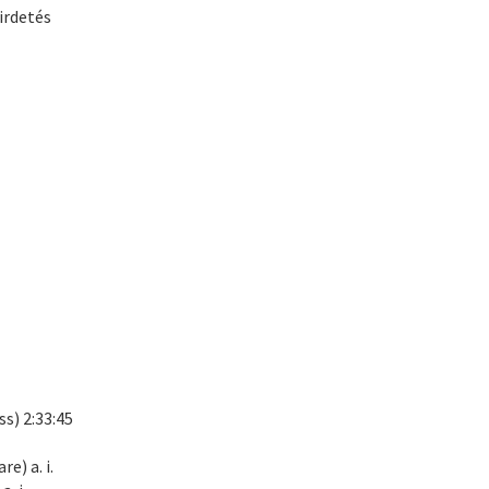
irdetés
s) 2:33:45
e) a. i.