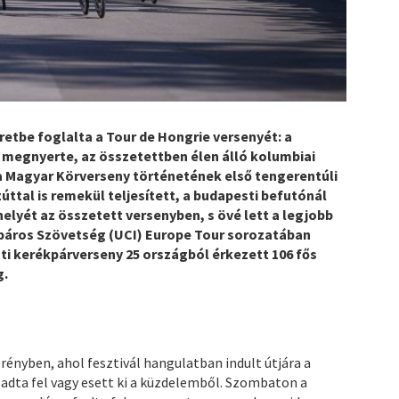
retbe foglalta a Tour de Hongrie versenyét: a
 megnyerte, az összetettben élen álló kolumbiai
t a Magyar Körverseny történetének első tengerentúli
ttal is remekül teljesített, a budapesti befutónál
elyét az összetett versenyben, s övé lett a legjobb
ékpáros Szövetség (UCI) Europe Tour sorozatában
ti kerékpárverseny 25 országból érkezett 106 fős
g.
rényben, ahol fesztivál hangulatban indult útjára a
ő adta fel vagy esett ki a küzdelemből. Szombaton a