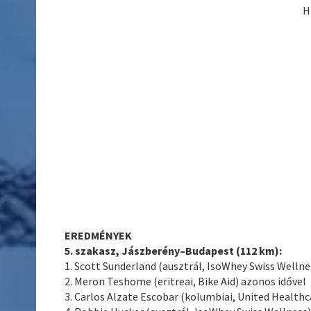
H
EREDMÉNYEK
5. szakasz, Jászberény–Budapest (112 km):
1. Scott Sunderland (ausztrál, IsoWhey Swiss Wellnes
2. Meron Teshome (eritreai, Bike Aid) azonos idővel
3. Carlos Alzate Escobar (kolumbiai, United Healthcar