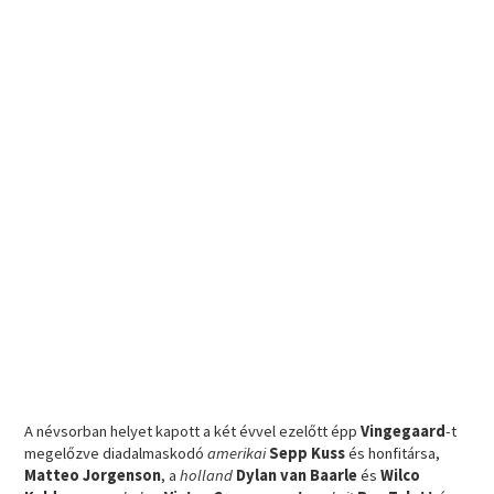
A névsorban helyet kapott a két évvel ezelőtt épp
Vingegaard
-t
megelőzve diadalmaskodó
amerikai
Sepp Kuss
és honfitársa,
Matteo Jorgenson
, a
holland
Dylan van Baarle
és
Wilco