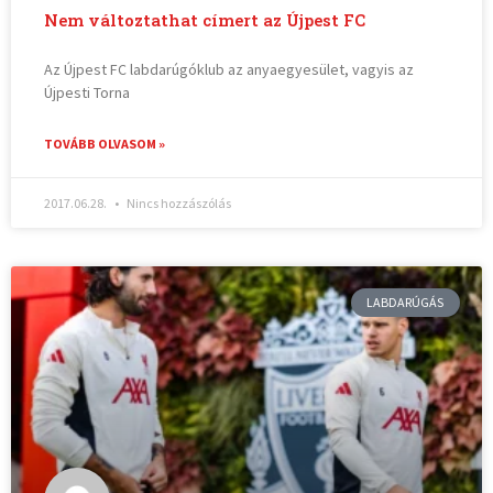
Nem változtathat címert az Újpest FC
Az Újpest FC labdarúgóklub az anyaegyesület, vagyis az
Újpesti Torna
TOVÁBB OLVASOM »
2017.06.28.
Nincs hozzászólás
LABDARÚGÁS