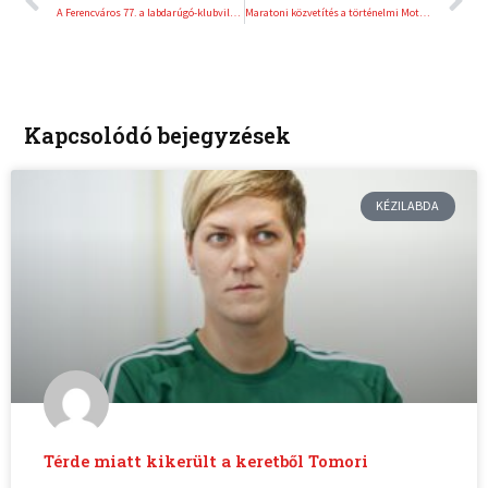
A Ferencváros 77. a labdarúgó-klubvilágranglistán
Maratoni közvetítés a történelmi MotoGP magyar nagydíjról
Kapcsolódó bejegyzések
KÉZILABDA
Térde miatt kikerült a keretből Tomori