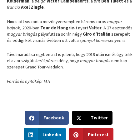
Kelderman
, a
belga
Victor Campenaerts
, a
brit
Ben Tulett
és a
francia
Axel Zingle
.
Nincs ott viszont a mezőnyversenyben háromszoros
magyar
bajnok
, 2020-ban
Tour de Hongrie
-t nyert
Valter
. A 27 esztendős
magyar bringás
pályafutása során négy
Giro
d’Italián
szerepelt
és eddigi két vismás évében ott volt a
spanyol körversenyen
is.
Távolmaradása egyben azt is jelenti, hogy 2019 után ismét úgy telik
el az országúti
kerékpáros
idény, hogy
magyar bringás
nem kap
szerepet Grand Tour-viadalon.
Forrás és nyitókép: MTI
S
S
Facebook
Twitter
h
h
a
a
S
S
r
r
Linkedin
Pinterest
h
h
e
e