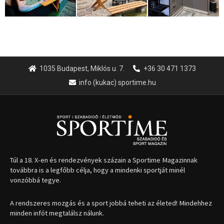
1035 Budapest, Miklós u. 7.
+36 30 471 1373
info (kukac) sportime.hu
Túl a 18. X-en és rendezvények százain a Sportime Magazinnak
továbbra is a legfőbb célja, hogy a mindenki sportját minél
vonzóbbá tegye.
A rendszeres mozgás és a sport jobbá teheti az életed! Mindehhez
minden infót megtalálsz nálunk.