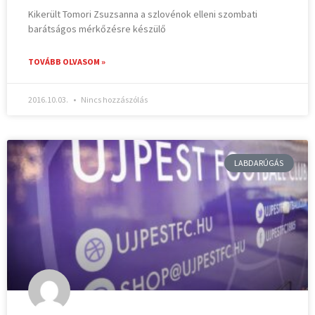
Kikerült Tomori Zsuzsanna a szlovénok elleni szombati
barátságos mérkőzésre készülő
TOVÁBB OLVASOM »
2016.10.03.
Nincs hozzászólás
LABDARÚGÁS