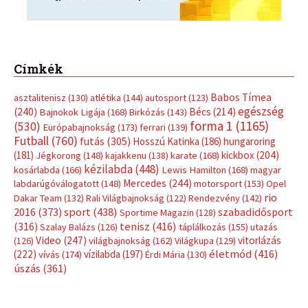
Címkék
Babos Tímea
asztalitenisz
(130)
atlétika
(144)
autosport
(123)
egészség
(240)
Bécs
(214)
Bajnokok Ligája
(168)
Birkózás
(143)
forma 1
(1165)
(530)
Európabajnokság
(173)
ferrari
(139)
Futball
(760)
futás
(305)
Hosszú Katinka
(186)
hungaroring
(181)
kickbox
(204)
Jégkorong
(148)
kajakkenu
(138)
karate
(168)
kézilabda
(448)
kosárlabda
(166)
Lewis Hamilton
(168)
magyar
Mercedes
(244)
labdarúgóválogatott
(148)
motorsport
(153)
Opel
rio
Dakar Team
(132)
Rali Világbajnokság
(122)
Rendezvény
(142)
sport
(438)
2016
(373)
szabadidősport
Sportime Magazin
(128)
(316)
tenisz
(416)
Szalay Balázs
(126)
táplálkozás
(155)
utazás
Video
(247)
vitorlázás
(126)
világbajnokság
(162)
Világkupa
(129)
életmód
(416)
(222)
vívás
(174)
vízilabda
(197)
Érdi Mária
(130)
úszás
(361)