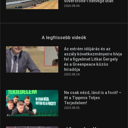
silverstone-i hétvége után
2026.08.04.
A legfrissebb videók
Az extrém időjárás és az
aszály következményeire hívja
fel a figyelmet Litkai Gergely
és a Greenpeace közös
híradója
2025.08.14.
Ne csak nézd, lásd is a focit! –
itt a Tippmix Teljes
Terjedelem!
2025.08.05.