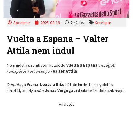
Sportime
2025-08-19
7:42 de.
Kerékpár
Vuelta a Espana – Valter
Attila nem indul
Nem indul a szombaton kezdődő
Vuelta a Espana
országúti
kerékpáros körversenyen
Valter Attila
.
Csapata
, a
Visma-Lease a Bike
hétfőn hirdette ki nyolcfős
keretét, amely a
dán
Jonas Vingegaard
sikeréért dolgozik majd.
Hirdetés