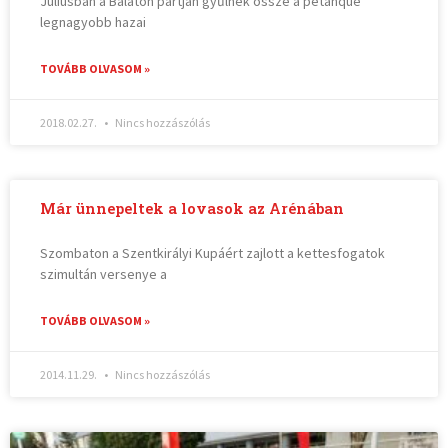
Júliusban a Balaton partján gyűlnek össze a pétanque
legnagyobb hazai
TOVÁBB OLVASOM »
2018.02.27.
Nincs hozzászólás
Már ünnepeltek a lovasok az Arénában
Szombaton a Szentkirályi Kupáért zajlott a kettesfogatok
szimultán versenye a
TOVÁBB OLVASOM »
2014.11.29.
Nincs hozzászólás