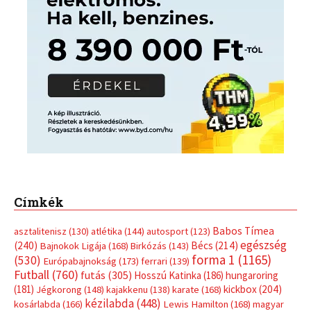
Címkék
Babos Tímea
asztalitenisz
(130)
atlétika
(144)
autosport
(123)
egészség
(240)
Bécs
(214)
Bajnokok Ligája
(168)
Birkózás
(143)
forma 1
(1165)
(530)
Európabajnokság
(173)
ferrari
(139)
Futball
(760)
futás
(305)
Hosszú Katinka
(186)
hungaroring
(181)
kickbox
(204)
Jégkorong
(148)
kajakkenu
(138)
karate
(168)
kézilabda
(448)
kosárlabda
(166)
Lewis Hamilton
(168)
magyar