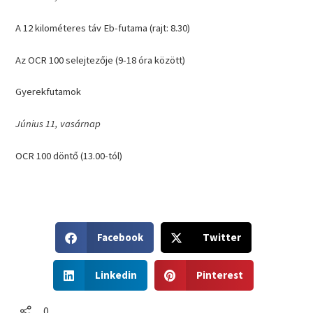
A 12 kilométeres táv Eb-futama (rajt: 8.30)
Az OCR 100 selejtezője (9-18 óra között)
Gyerekfutamok
Június 11, vasárnap
OCR 100 döntő (13.00-tól)
S
S
Facebook
Twitter
h
h
a
a
S
S
r
r
Linkedin
Pinterest
h
h
e
e
a
a
o
o
r
r
0
n
n