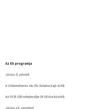
Az Eb programja
Június 9, péntek
A 3 kilométeres táv Eb-futama (rajt: 8.30)
Az OCR 100 selejtezője (9-18 óra között)
Június 10, szombat