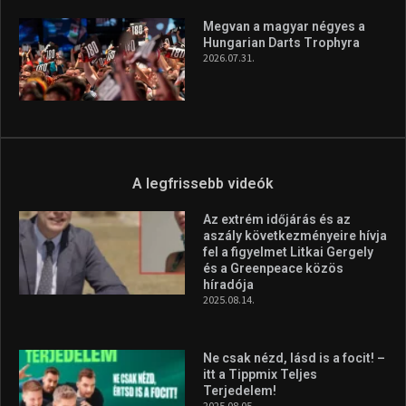
Megvan a magyar négyes a
Hungarian Darts Trophyra
2026.07.31.
A legfrissebb videók
Az extrém időjárás és az
aszály következményeire hívja
fel a figyelmet Litkai Gergely
és a Greenpeace közös
híradója
2025.08.14.
Ne csak nézd, lásd is a focit! –
itt a Tippmix Teljes
Terjedelem!
2025.08.05.