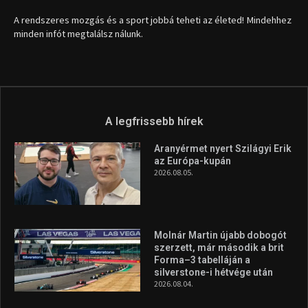
A rendszeres mozgás és a sport jobbá teheti az életed! Mindehhez
minden infót megtalálsz nálunk.
A legfrissebb hírek
Aranyérmet nyert Szilágyi Erik
az Európa-kupán
2026.08.05.
Molnár Martin újabb dobogót
szerzett, már második a brit
Forma–3 tabelláján a
silverstone-i hétvége után
2026.08.04.