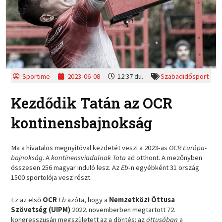
Sportime
2023-06-08
12:37 du.
Szabadidősport
Kezdődik Tatán az OCR
kontinensbajnokság
Ma a hivatalos megnyitóval kezdetét veszi a 2023-as
OCR Európa-
bajnokság
. A
kontinensviadalnak Tata
ad otthont. A mezőnyben
összesen 256 magyar induló lesz. Az
Eb
-n egyébként 31 ország
1500 sportolója vesz részt.
Ez az első
OCR
Eb
azóta, hogy a
Nemzetközi Öttusa
Szövetség (UIPM)
2022. novemberben megtartott 72.
kongresszusán megszületett az a döntés: az
öttusában
a