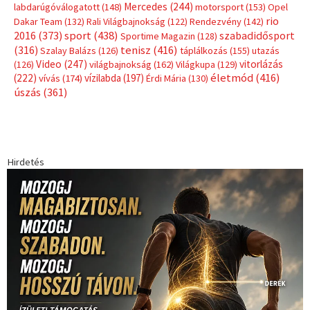
Mercedes
(244)
labdarúgóválogatott
(148)
motorsport
(153)
Opel
rio
Dakar Team
(132)
Rali Világbajnokság
(122)
Rendezvény
(142)
sport
(438)
2016
(373)
szabadidősport
Sportime Magazin
(128)
(316)
tenisz
(416)
Szalay Balázs
(126)
táplálkozás
(155)
utazás
Video
(247)
vitorlázás
(126)
világbajnokság
(162)
Világkupa
(129)
életmód
(416)
(222)
vívás
(174)
vízilabda
(197)
Érdi Mária
(130)
úszás
(361)
Hirdetés