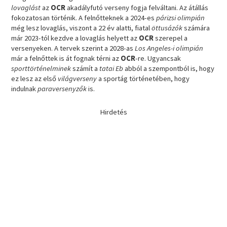
lovaglást
az
OCR
akadályfutó verseny fogja felváltani. Az átállás
fokozatosan történik. A felnőtteknek a 2024-es
párizsi olimpián
még lesz lovaglás, viszont a 22 év alatti, fiatal
öttusázók
számára
már 2023-tól kezdve a lovaglás helyett az
OCR
szerepel a
versenyeken. A tervek szerint a 2028-as
Los Angeles-i olimpián
már a felnőttek is át fognak térni az
OCR
-re. Ugyancsak
sporttörténelminek
számít a
tatai Eb
abból a szempontból is, hogy
ez lesz az első
világverseny
a sportág történetében, hogy
indulnak
paraversenyzők
is.
Hirdetés