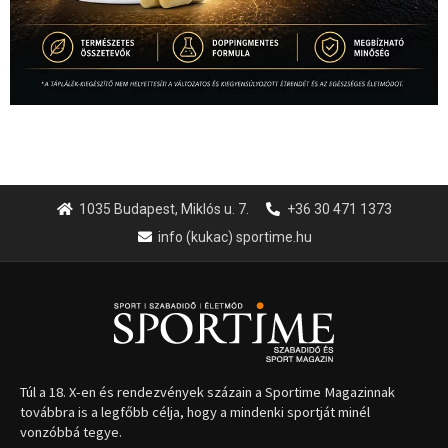
1035 Budapest, Miklós u. 7.
+36 30 471 1373
info (kukac) sportime.hu
Túl a 18. X-en és rendezvények százain a Sportime Magazinnak
továbbra is a legfőbb célja, hogy a mindenki sportját minél
vonzóbbá tegye.