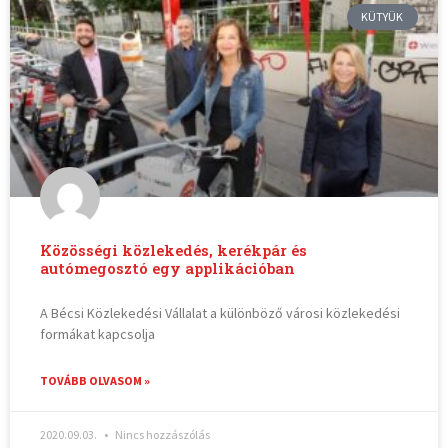
KÜTYÜK
Közösségi közlekedés, kerékpár és
autómegosztó egy applikációban
A Bécsi Közlekedési Vállalat a különböző városi közlekedési
formákat kapcsolja
TOVÁBB OLVASOM »
2020.09.03.
Nincs hozzászólás