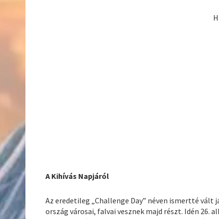
H
A Kihívás Napjáról
Az eredetileg „Challenge Day” néven ismertté vált j
ország városai, falvai vesznek majd részt. Idén 26.