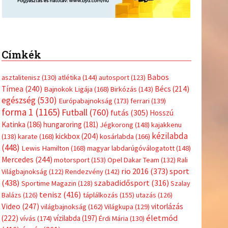
Címkék
Babos
asztalitenisz
(130)
atlétika
(144)
autosport
(123)
Tímea
(240)
Bécs
(214)
Bajnokok Ligája
(168)
Birkózás
(143)
egészség
(530)
Európabajnokság
(173)
ferrari
(139)
forma 1
(1165)
Futball
(760)
futás
(305)
Hosszú
Katinka
(186)
hungaroring
(181)
Jégkorong
(148)
kajakkenu
kézilabda
kickbox
(204)
(138)
karate
(168)
kosárlabda
(166)
(448)
Lewis Hamilton
(168)
magyar labdarúgóválogatott
(148)
Mercedes
(244)
motorsport
(153)
Opel Dakar Team
(132)
Rali
sport
rio 2016
(373)
Világbajnokság
(122)
Rendezvény
(142)
(438)
szabadidősport
(316)
Sportime Magazin
(128)
Szalay
tenisz
(416)
Balázs
(126)
táplálkozás
(155)
utazás
(126)
Video
(247)
vitorlázás
világbajnokság
(162)
Világkupa
(129)
életmód
(222)
vívás
(174)
vízilabda
(197)
Érdi Mária
(130)