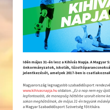
Idén május 31-én lesz a Kihívás Napja. A Magyar 
önkormányzatok, iskolák, tűzoltóparancsnoks
jelentkezését, amelyek 2017-ben is csatlakoznak
Magyarország legnagyobb szabadidősport rendezvény
www.kihivasnapja.hu
oldalon. „
Ez a nap nem egy újabb
legfontosabb, de manapság háttérbe szorult eleme ke
sokan meghátrálnak, de május 31-én tegyünk máskép
a Magyar Szabadidősport Szövetség főtitkára.