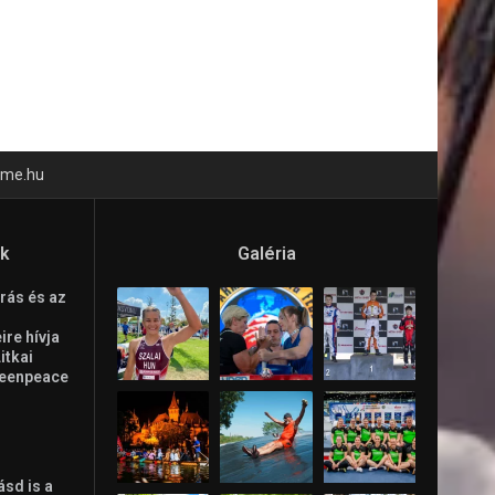
time.hu
ók
Galéria
rás és az
re hívja
Litkai
reenpeace
ásd is a