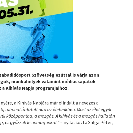
Szabadidősport Szövetség ezúttal is várja azon
ágok, munkahelyek valamint médiacsapatok
 a Kihívás Napja programjaihoz.
ére, a Kihívás Napjára már elindult a nevezés a
, rutinnal átitatott nap az életünkben. Most az élet egyik
rül középpontba, a mozgás. A kihívás és a mozgás hallatán
p, és győzzük le önmagunkat.”
– nyilatkozta Salga Péter,