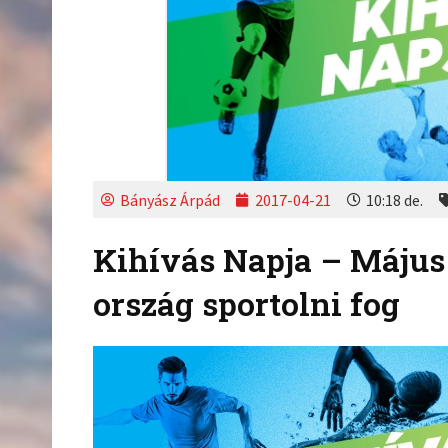
Bányász Árpád
2017-04-21
10:18 de.
Kihívás Napja – Május 
ország sportolni fog