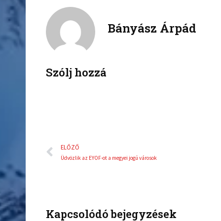
a
w
c
i
Bányász Árpád
e
t
b
t
o
e
o
r
k
Szólj hozzá
Előző
ELŐZŐ
Üdvözlik az EYOF-ot a megyei jogú városok
Kapcsolódó bejegyzések