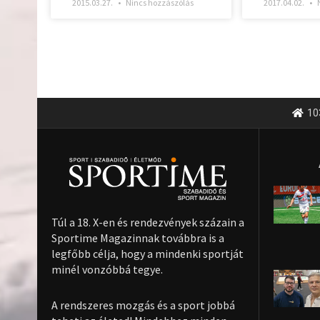
2015.03.27.
Nincs hozzászólás
2017.04.02.
N
10
Túl a 18. X-en és rendezvények százain a
Sportime Magazinnak továbbra is a
legfőbb célja, hogy a mindenki sportját
minél vonzóbbá tegye.
A rendszeres mozgás és a sport jobbá