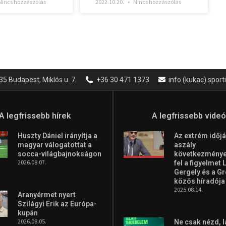
incs hozzászólás
2022.10.20.
Nincs hozzászólás
35 Budapest, Miklós u. 7.
+36 30 471 1373
info (kukac) spor
A legfrissebb hírek
A legfrissebb vide
Huszty Dániel irányítja a
Az extrém időjá
magyar válogatottat a
aszály
socca-világbajnokságon
következményei
2026.08.07.
fel a figyelmet 
Gergely és a G
közös híradója
2025.08.14.
Aranyérmet nyert
Szilágyi Erik az Európa-
kupán
2026.08.05.
Ne csak nézd, l