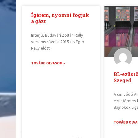
Ígérem, nyomni fogjuk
a gázt
Interjú, Budavári Zoltán Rally
versenyzővel a 2015-ös Eger
Rally előtt.
TOVÁBB OLVASOM »
BL-ezüstö
Szeged
A címvédő A
ezüstérmes l
Bajnokok Lig
TOVÁBB OLVA