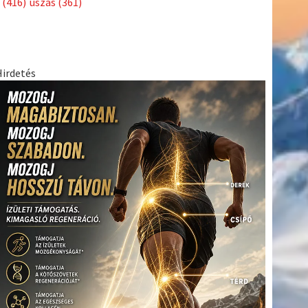
(416)
úszás
(361)
Hirdetés