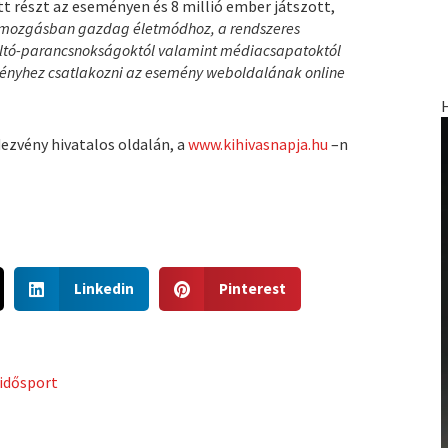
t részt az eseményen és 8 millió ember játszott,
 mozgásban gazdag életmódhoz, a rendszeres
űzoltó-parancsnokságoktól valamint médiacsapatoktól
zvényhez csatlakozni az esemény weboldalának online
dezvény hivatalos oldalán, a
www.kihivasnapja.hu
–n
S
S
Linkedin
Pinterest
h
h
a
a
r
r
e
e
idősport
o
o
n
n
l
p