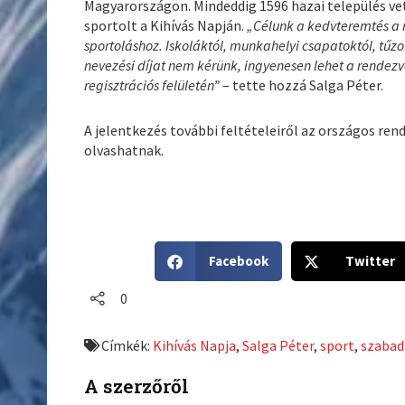
Magyarországon. Mindeddig 1596 hazai település vet
sportolt a Kihívás Napján.
„Célunk a kedvteremtés a
sportoláshoz. Iskoláktól, munkahelyi csapatoktól, t
nevezési díjat nem kérünk, ingyenesen lehet a rende
regisztrációs felületén”
– tette hozzá Salga Péter.
A jelentkezés további feltételeiről az országos ren
olvashatnak.
S
S
Facebook
Twitter
h
h
a
a
0
r
r
e
e
Címkék:
Kihívás Napja
,
Salga Péter
,
sport
,
szabad
o
o
n
n
A szerzőről
f
t