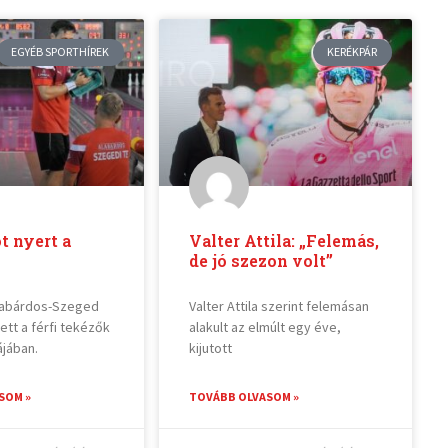
EGYÉB SPORTHÍREK
KERÉKPÁR
t nyert a
Valter Attila: „Felemás,
de jó szezon volt”
labárdos-Szeged
Valter Attila szerint felemásan
ett a férfi tekézők
alakult az elmúlt egy éve,
ájában.
kijutott
SOM »
TOVÁBB OLVASOM »