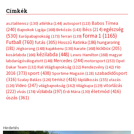
Címkék
Babos Tímea
asztalitenisz
(130)
atlétika
(144)
autosport
(123)
egészség
(240)
Bécs
(214)
Bajnokok Ligája
(168)
Birkózás
(143)
forma 1
(1165)
(530)
Európabajnokság
(173)
ferrari
(139)
Futball
(760)
futás
(305)
Hosszú Katinka
(186)
hungaroring
(181)
kickbox
(205)
Jégkorong
(148)
kajakkenu
(138)
karate
(168)
kézilabda
(448)
kosárlabda
(166)
Lewis Hamilton
(168)
magyar
Mercedes
(244)
labdarúgóválogatott
(148)
motorsport
(153)
Opel
rio
Dakar Team
(132)
Rali Világbajnokság
(122)
Rendezvény
(142)
sport
(438)
2016
(373)
szabadidősport
Sportime Magazin
(128)
(316)
tenisz
(416)
Szalay Balázs
(126)
táplálkozás
(155)
utazás
Video
(247)
vitorlázás
(126)
világbajnokság
(162)
Világkupa
(129)
életmód
(416)
(222)
vívás
(174)
vízilabda
(197)
Érdi Mária
(130)
úszás
(361)
Hirdetés