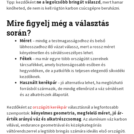
Tipp: kezdőként
ne a legolcsóbb bringát válaszd
, mert hamar
kinőheted, de nem is kell rögtön karbon csúcsgépre beruházni.
Mire figyelj még a választás
során?
Méret
– mindig a testmagasságodhoz és belső
lábhosszadhoz illő vázat válassz, mert a rossz méret
kényelmetlen és sérülésveszélyes lehet.
Fékek
– ma már egyre több országútit szerelnek
tárcsafékkel, amely biztonságosabb esőben és
hegyvidéken, de a patkófék is teljesen elegendő síkvidéki
kezdőknek.
Használt kerékpár
– jó alternatíva lehet, ha megbízható
forrásból származik, de mindig ellenőrizd a váz sérüléseit
és az alkatrészek állapotát.
Kezdőként az
országúti kerékpár
választásnál a legfontosabb
szempontok:
kényelmes geometria, megfelelő méret, jó ár-
érték arányú váz és alkatrészcsomag
. Az alumínium váz karbon
villával, endurance geometriával és középkategóriás
váltórendszerrel a legtöbb bringás számára ideális első országúti.