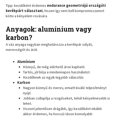
Tipp: kezdőként érdemes
endurance geometriájú országúti
kerékpárt választani
, hiszen így nem kell kompromisszumot
kötni a kényelem rovására.
Anyagok: alumínium vagy
karbon?
A váz anyaga nagyban meghatározza a kerékpár súlyát,
merevségét és árát.
Alumínium
Könnyű, de még elérhető áron kapható.
Tartós, jól bírja a mindennapos használatot.
Kezdőknek az egyik legjobb választás.
Karbon
Nagyon könnyű és merev, emiatt kiváló teljesítményt
nyújt.
Jobban csillapítja a rezgéseket, tehát kényelmesebb is
lehet.
Viszont jelentősen drágább, így kezdőként inkább
akkor érdemes, ha hosszú távon komolyabb