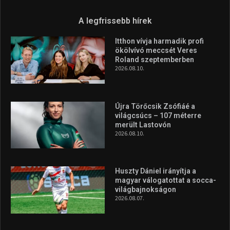
A legfrissebb hírek
Itthon vívja harmadik profi
ökölvívó meccsét Veres
Roland szeptemberben
2026.08.10.
Újra Törőcsik Zsófiáé a
világcsúcs – 107 méterre
merült Lastovón
2026.08.10.
Huszty Dániel irányítja a
magyar válogatottat a socca-
világbajnokságon
2026.08.07.