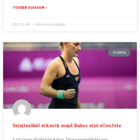
TOVÁBB OLVASOM »
2017.05.04.
Nincs hozzászólás
OLIMPIA
Selejtezőből érkezik majd Babos első ellenfele
A US Open főtábláján Babos Tímea kiemeltként egy