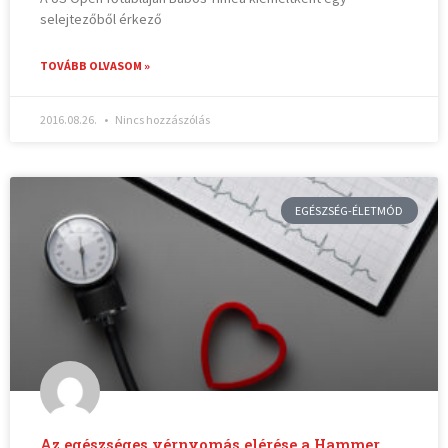
selejtezőből érkező
TOVÁBB OLVASOM »
2016.08.26.
Nincs hozzászólás
EGÉSZSÉG-ÉLETMÓD
Az egészséges vérnyomás elérése a Hammer