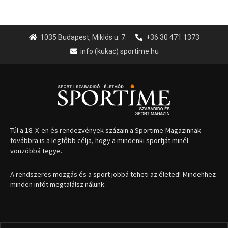
1035 Budapest, Miklós u. 7.
+36 30 471 1373
info (kukac) sportime.hu
Túl a 18. X-en és rendezvények százain a Sportime Magazinnak
továbbra is a legfőbb célja, hogy a mindenki sportját minél
vonzóbbá tegye.
A rendszeres mozgás és a sport jobbá teheti az életed! Mindehhez
minden infót megtalálsz nálunk.