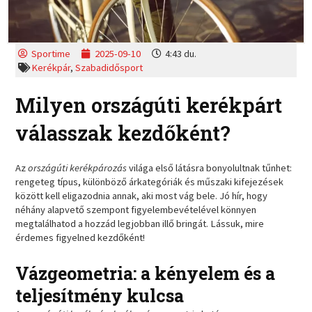
Sportime
2025-09-10
4:43 du.
Kerékpár
,
Szabadidősport
Milyen országúti kerékpárt
válasszak kezdőként?
Az
országúti kerékpározás
világa első látásra bonyolultnak tűnhet:
rengeteg típus, különböző árkategóriák és műszaki kifejezések
között kell eligazodnia annak, aki most vág bele. Jó hír, hogy
néhány alapvető szempont figyelembevételével könnyen
megtalálhatod a hozzád legjobban illő bringát. Lássuk, mire
érdemes figyelned kezdőként!
Vázgeometria: a kényelem és a
teljesítmény kulcsa