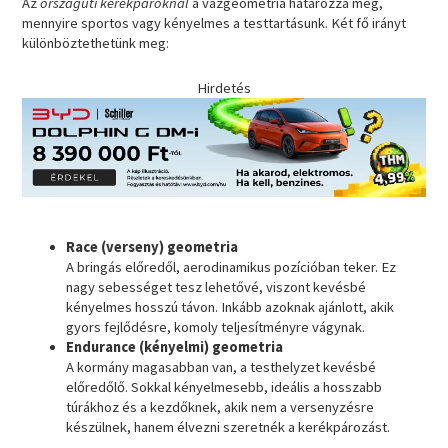
Az
országúti kerékpároknál
a vázgeometria határozza meg,
mennyire sportos vagy kényelmes a testtartásunk. Két fő irányt
különböztethetünk meg:
Hirdetés
Race (verseny) geometria
A bringás előredől, aerodinamikus pozícióban teker. Ez
nagy sebességet tesz lehetővé, viszont kevésbé
kényelmes hosszú távon. Inkább azoknak ajánlott, akik
gyors fejlődésre, komoly teljesítményre vágynak.
Endurance (kényelmi) geometria
A kormány magasabban van, a testhelyzet kevésbé
előredőlő. Sokkal kényelmesebb, ideális a hosszabb
túrákhoz és a kezdőknek, akik nem a versenyzésre
készülnek, hanem élvezni szeretnék a kerékpározást.