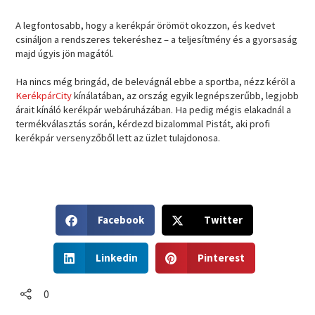
A legfontosabb, hogy a kerékpár örömöt okozzon, és kedvet
csináljon a rendszeres tekeréshez – a teljesítmény és a gyorsaság
majd úgyis jön magától.
Ha nincs még bringád, de belevágnál ebbe a sportba, nézz kéröl a
KerékpárCity
kínálatában, az ország egyik legnépszerűbb, legjobb
árait kínáló kerékpár webáruházában. Ha pedig mégis elakadnál a
termékválasztás során, kérdezd bizalommal Pistát, aki profi
kerékpár versenyzőből lett az üzlet tulajdonosa.
S
S
Facebook
Twitter
h
h
a
a
S
S
r
r
Linkedin
Pinterest
h
h
e
e
a
a
o
o
r
r
0
n
n
e
e
f
t