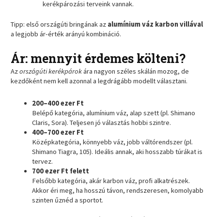
kerékpározási terveink vannak.
Tipp: első országúti bringának az
alumínium váz karbon villával
a legjobb ár-érték arányú kombináció.
Ár: mennyit érdemes költeni?
Az
országúti kerékpárok
ára nagyon széles skálán mozog, de
kezdőként nem kell azonnal a legdrágább modellt választani.
200–400 ezer Ft
Belépő kategória, alumínium váz, alap szett (pl. Shimano
Claris, Sora). Teljesen jó választás hobbi szintre.
400–700 ezer Ft
Középkategória, könnyebb váz, jobb váltórendszer (pl.
Shimano Tiagra, 105). Ideális annak, aki hosszabb túrákat is
tervez.
700 ezer Ft felett
Felsőbb kategória, akár karbon váz, profi alkatrészek.
Akkor éri meg, ha hosszú távon, rendszeresen, komolyabb
szinten űznéd a sportot.