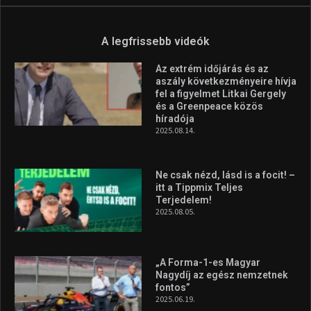
A legfrissebb videók
Az extrém időjárás és az
aszály következményeire hívja
fel a figyelmet Litkai Gergely
és a Greenpeace közös
híradója
2025.08.14.
Ne csak nézd, lásd is a focit! –
itt a Tippmix Teljes
Terjedelem!
2025.08.05.
„A Forma-1-es Magyar
Nagydíj az egész nemzetnek
fontos”
2025.06.19.