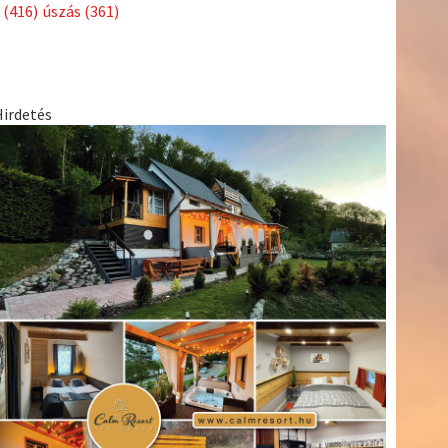
Címkék
Babos
asztalitenisz
(130)
atlétika
(144)
autosport
(123)
Tímea
(240)
Bécs
(214)
Bajnokok Ligája
(168)
Birkózás
(143)
egészség
(530)
Európabajnokság
(173)
ferrari
(139)
forma 1
(1165)
Futball
(760)
futás
(305)
Hosszú
Katinka
(186)
hungaroring
(181)
Jégkorong
(148)
kajakkenu
kézilabda
kickbox
(204)
(138)
karate
(168)
kosárlabda
(166)
(448)
Lewis Hamilton
(168)
magyar labdarúgóválogatott
(148)
Mercedes
(244)
motorsport
(153)
Opel Dakar Team
(132)
Rali
sport
rio 2016
(373)
Világbajnokság
(122)
Rendezvény
(142)
(438)
szabadidősport
(316)
Sportime Magazin
(128)
Szalay
tenisz
(416)
Balázs
(126)
táplálkozás
(155)
utazás
(126)
Video
(247)
vitorlázás
világbajnokság
(162)
Világkupa
(129)
életmód
(222)
vívás
(174)
vízilabda
(197)
Érdi Mária
(130)