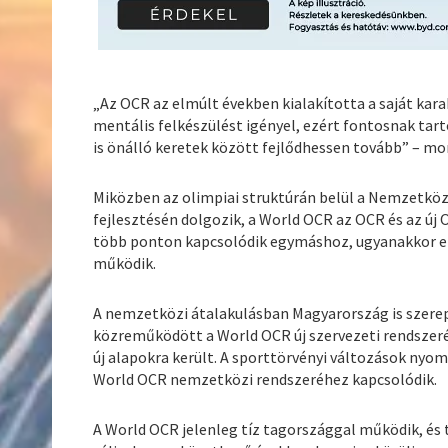
„Az OCR az elmúlt években kialakította a saját kara
mentális felkészülést igényel, ezért fontosnak tar
is önálló keretek között fejlődhessen tovább” – m
Miközben az olimpiai struktúrán belül a Nemzetköz
fejlesztésén dolgozik, a World OCR az OCR és az új 
több ponton kapcsolódik egymáshoz, ugyanakkor elt
működik.
A nemzetközi átalakulásban Magyarország is szerep
közreműködött a World OCR új szervezeti rendszerén
új alapokra került. A sporttörvényi változások nyom
World OCR nemzetközi rendszeréhez kapcsolódik.
A World OCR jelenleg tíz tagországgal működik, és tö