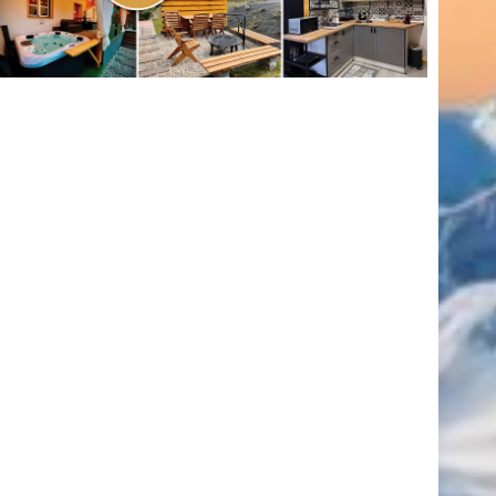
(416)
úszás
(361)
Hirdetés