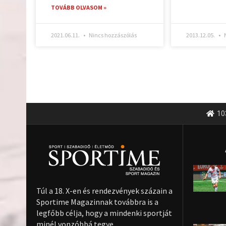
TOVÁBB OLVASOM »
2021.06.11.
Nincs hozzászólás
2013.12.05.
N
10
Túl a 18. X-en és rendezvények százain a
Sportime Magazinnak továbbra is a
legfőbb célja, hogy a mindenki sportját
minél vonzóbbá tegye.