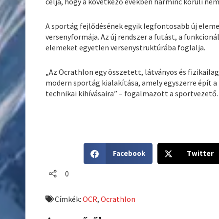
célja, hogy a következő években harminc körüli nem
A sportág fejlődésének egyik legfontosabb új elem
versenyformája. Az új rendszer a futást, a funkcioná
elemeket egyetlen versenystruktúrába foglalja.
„Az Ocrathlon egy összetett, látványos és fizikaila
modern sportág kialakítása, amely egyszerre épít a
technikai kihívásaira” – fogalmazott a sportvezető.
S
S
Facebook
Twitter
h
h
a
a
0
r
r
e
e
Címkék:
OCR
,
Ocrathlon
o
o
n
n