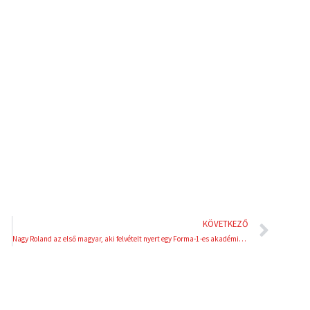
l
p
i
i
n
n
k
t
e
e
d
r
i
e
n
s
t
Köve
KÖVETKEZŐ
Nagy Roland az első magyar, aki felvételt nyert egy Forma-1-es akadémiára