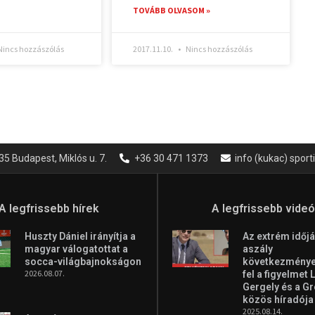
TOVÁBB OLVASOM »
incs hozzászólás
2017.11.10.
Nincs hozzászólás
35 Budapest, Miklós u. 7.
+36 30 471 1373
info (kukac) spor
A legfrissebb hírek
A legfrissebb vide
Huszty Dániel irányítja a
Az extrém időjá
magyar válogatottat a
aszály
socca-világbajnokságon
következményei
2026.08.07.
fel a figyelmet 
Gergely és a G
közös híradója
2025.08.14.