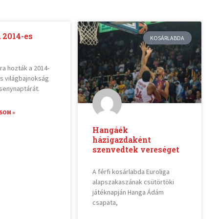
 2014-es
KOSÁRLABDA
ra hozták a 2014-
s világbajnokság
rsenynaptárát.
SOM »
Hangáék
házigazdaként
szenvedtek vereséget
A férfi kosárlabda Euroliga
alapszakaszának csütörtöki
játéknapján Hanga Ádám
csapata,