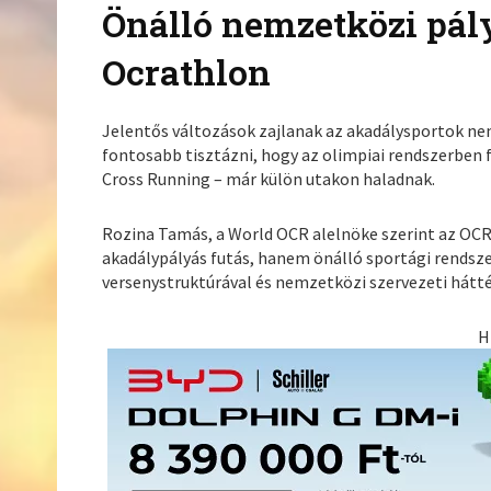
Önálló nemzetközi pály
Ocrathlon
Jelentős változások zajlanak az akadálysportok nem
fontosabb tisztázni, hogy az olimpiai rendszerben f
Cross Running – már külön utakon haladnak.
Rozina Tamás, a World OCR alelnöke szerint az O
akadálypályás futás, hanem önálló sportági rendsze
versenystruktúrával és nemzetközi szervezeti hátté
H