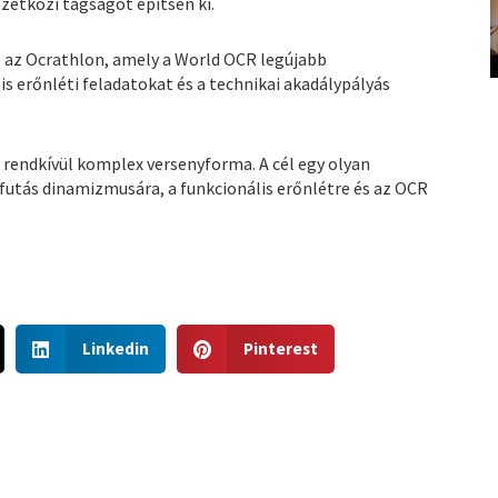
zetközi tagságot építsen ki.
e az Ocrathlon, amely a World OCR legújabb
lis erőnléti feladatokat és a technikai akadálypályás
g rendkívül komplex versenyforma. A cél egy olyan
 futás dinamizmusára, a funkcionális erőnlétre és az OCR
S
S
Linkedin
Pinterest
h
h
a
a
r
r
e
e
o
o
n
n