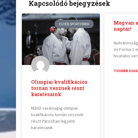
Kapcsolódó bejegyzések
Megvan a
EGYÉB SPORTHÍREK
naptár!
Nyilvánosság
es Forma-1-e
hivatalos ve
TOVÁBB OLVA
Olimpiai kvalifikációs
tornán vesznek részt
karatésaink
Mától vasárnapig olimpiai
kvalifikációs tornán vesznek
részt Párizsban legjobb
karatésaink.