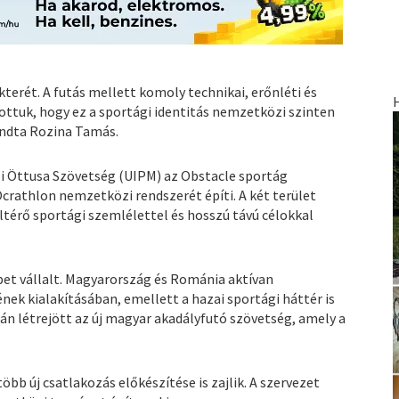
kterét. A futás mellett komoly technikai, erőnléti és
tottuk, hogy ez a sportági identitás nemzetközi szinten
ondta Rozina Tamás.
i Öttusa Szövetség (UIPM) az Obstacle sportág
Ocrathlon nemzetközi rendszerét építi. A két terület
érő sportági szemlélettel és hosszú távú célokkal
et vállalt. Magyarország és Románia aktívan
ek kialakításában, emellett a hazai sportági háttér is
án létrejött az új magyar akadályfutó szövetség, amely a
bb új csatlakozás előkészítése is zajlik. A szervezet