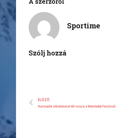
A szerzőről
f
t
a
w
c
i
Sportime
e
t
b
t
o
e
o
r
k
Szólj hozzá
Előző
ELŐZŐ
Harmadik alkalommal tér vissza a Wienliebe Fesztivál