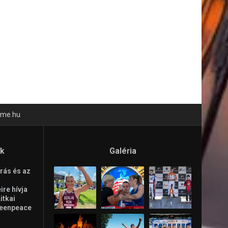
time.hu
ók
Galéria
rás és az
re hívja
Litkai
reenpeace