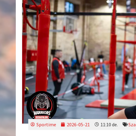
Sportime
2026-05-21
11:10 de.
Sza