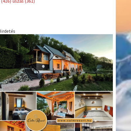
(416)
úszás
(361)
Hirdetés