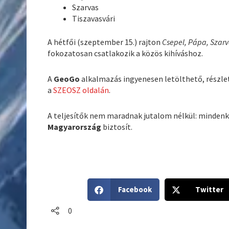
Szarvas
Tiszavasvári
A hétfői (szeptember 15.) rajton
Csepel, Pápa, Szar
fokozatosan csatlakozik a közös kihíváshoz.
A
GeoGo
alkalmazás ingyenesen letölthető, részle
a
SZEOSZ oldalán
.
A teljesítők nem maradnak jutalom nélkül: mindenki
Magyarország
biztosít.
S
S
Facebook
Twitter
h
h
a
a
0
r
r
e
e