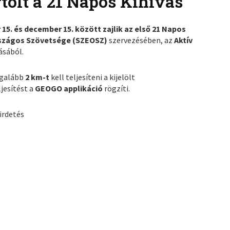
rtolt a 21 Napos Kihívás
15. és december 15. között zajlik az első 21 Napos
szágos Szövetsége (SZEOSZ)
szervezésében, az
Aktív
sából.
galább
2 km-t
kell teljesíteni a kijelölt
ljesítést a
GEOGO applikáció
rögzíti.
irdetés