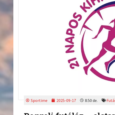
Sportime
2025-09-17
8:50 de.
Futá