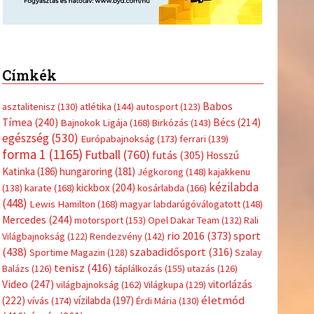
Címkék
Babos
asztalitenisz
(130)
atlétika
(144)
autosport
(123)
Tímea
(240)
Bécs
(214)
Bajnokok Ligája
(168)
Birkózás
(143)
egészség
(530)
Európabajnokság
(173)
ferrari
(139)
forma 1
(1165)
Futball
(760)
futás
(305)
Hosszú
Katinka
(186)
hungaroring
(181)
Jégkorong
(148)
kajakkenu
kézilabda
kickbox
(204)
(138)
karate
(168)
kosárlabda
(166)
(448)
Lewis Hamilton
(168)
magyar labdarúgóválogatott
(148)
Mercedes
(244)
motorsport
(153)
Opel Dakar Team
(132)
Rali
sport
rio 2016
(373)
Világbajnokság
(122)
Rendezvény
(142)
(438)
szabadidősport
(316)
Sportime Magazin
(128)
Szalay
tenisz
(416)
Balázs
(126)
táplálkozás
(155)
utazás
(126)
Video
(247)
vitorlázás
világbajnokság
(162)
Világkupa
(129)
életmód
(222)
vívás
(174)
vízilabda
(197)
Érdi Mária
(130)