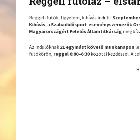
Reggeli futóláz – elsta
Reggeli futók, figyelem, kihívás indult!
Szeptember 
Kihívás
, a
Szabadidősport-eseményszervezők Or
Magyarországért Felelős Államtitkárság
megbízá
Az indulóknak
21 egymást követő munkanapon
le
futókörön,
reggel 6:00–6:30
közötti kezdéssel. A te
H