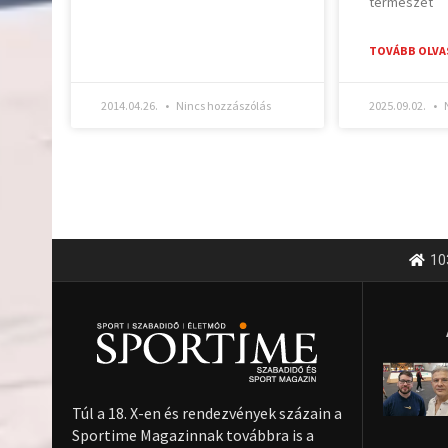
természet
TOVÁBB OLVA
2014.04.26.
Nincs hozzászólás
2025.09.02.
N
10
Túl a 18. X-en és rendezvények százain a
Sportime Magazinnak továbbra is a