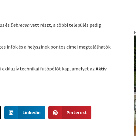
vas
és
Debrecen
vett részt, a többi település pedig
tes infók és a helyszínek pontos címei megtalálhatók
 exkluzív technikai futópólót kap, amelyet az
Aktív
S
S
Linkedin
Pinterest
h
h
a
a
r
r
e
e