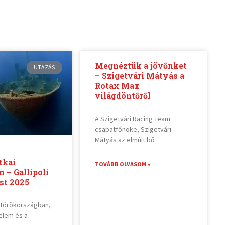
Megnéztük a jövőnket
UTAZÁS
– Szigetvári Mátyás a
Rotax Max
világdöntőről
A Szigetvári Racing Team
csapatfőnöke, Szigetvári
Mátyás az elmúlt bő
tkai
TOVÁBB OLVASOM »
n – Gallipoli
st 2025
 Törökországban,
nelem és a