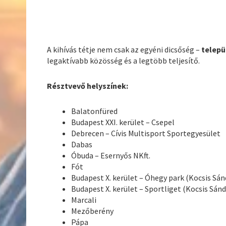
A kihívás tétje nem csak az egyéni dicsőség –
telepü
legaktívabb közösség és a legtöbb teljesítő.
Résztvevő helyszínek:
Balatonfüred
Budapest XXI. kerület – Csepel
Debrecen – Cívis Multisport Sportegyesület
Dabas
Óbuda – Esernyős NKft.
Fót
Budapest X. kerület – Óhegy park (Kocsis Sá
Budapest X. kerület – Sportliget (Kocsis Sá
Marcali
Mezőberény
Pápa