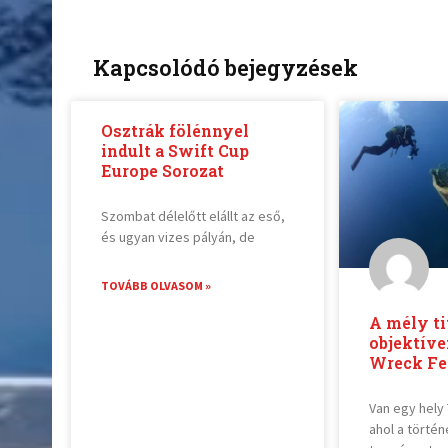
Kapcsolódó bejegyzések
Osztrák fölénnyel
indult a Swift Cup
Europe Sorozat
Szombat délelőtt elállt az eső,
és ugyan vizes pályán, de
TOVÁBB OLVASOM »
A mély ti
objektíve
Wreck Fe
Van egy hely
ahol a törté