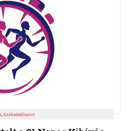
s
,
Szabadidősport