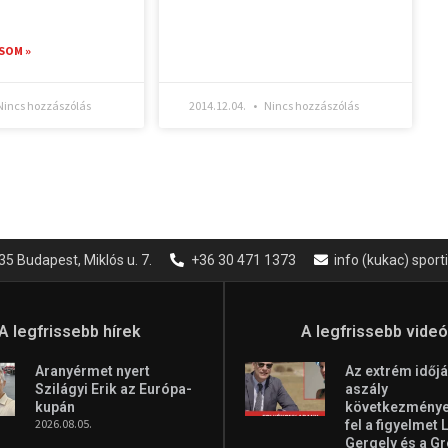
SOM »
incs hozzászólás
2014.12.04.
Nincs hozzászólás
35 Budapest, Miklós u. 7.
+36 30 471 1373
info (kukac) spor
A legfrissebb hírek
A legfrissebb vide
Aranyérmet nyert
Az extrém időjá
Szilágyi Erik az Európa-
aszály
kupán
következményei
2026.08.05.
fel a figyelmet 
Gergely és a G