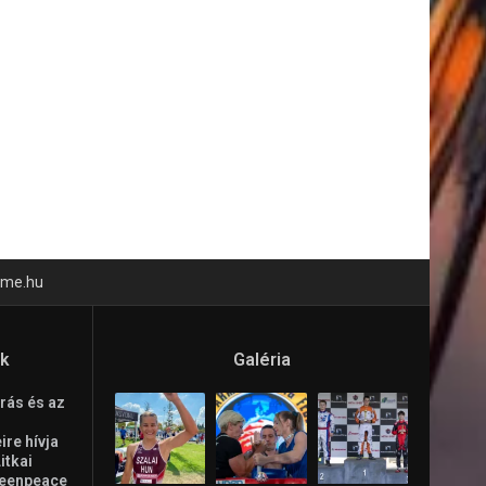
time.hu
ók
Galéria
rás és az
re hívja
Litkai
reenpeace