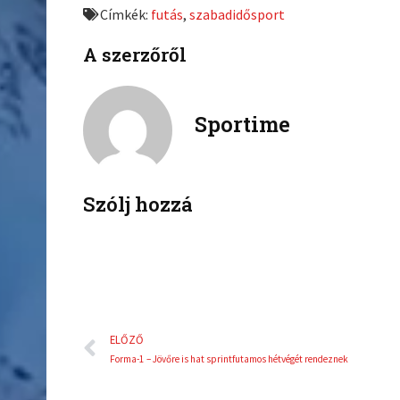
Címkék:
futás
,
szabadidősport
o
o
n
n
A szerzőről
f
t
a
w
c
i
Sportime
e
t
b
t
o
e
o
r
k
Szólj hozzá
Előző
ELŐZŐ
Forma-1 – Jövőre is hat sprintfutamos hétvégét rendeznek