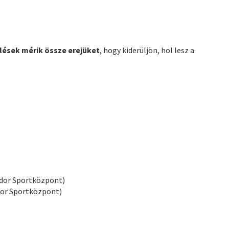
lések mérik össze erejüket
, hogy kiderüljön, hol lesz a
ndor Sportközpont)
ndor Sportközpont)