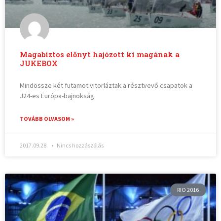
Magabiztos előnyt hajózott ki magának a
JUKEBOX
Mindössze két futamot vitorláztak a résztvevő csapatok a
J24-es Európa-bajnokság
TOVÁBB OLVASOM »
2017.09.28.
Nincs hozzászólás
RIO 2016