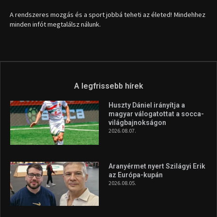
A rendszeres mozgás és a sport jobbá teheti az életed! Mindehhez
minden infót megtalálsz nálunk.
A legfrissebb hírek
Huszty Dániel irányítja a
magyar válogatottat a socca-
világbajnokságon
2026.08.07.
Aranyérmet nyert Szilágyi Erik
az Európa-kupán
2026.08.05.