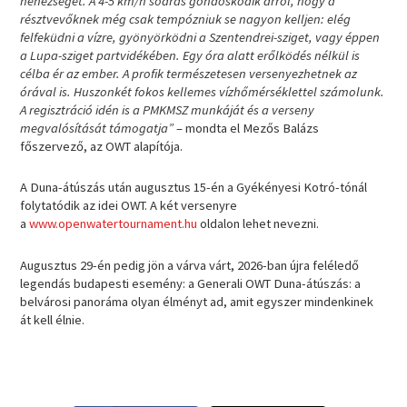
nehézséget. A 4-5 km/h sodrás gondoskodik arról, hogy a
résztvevőknek még csak tempózniuk se nagyon kelljen: elég
felfeküdni a vízre, gyönyörködni a Szentendrei-sziget, vagy éppen
a Lupa-sziget partvidékében. Egy óra alatt erőlködés nélkül is
célba ér az ember. A profik természetesen versenyezhetnek az
órával is. Huszonkét fokos kellemes vízhőmérséklettel számolunk.
A regisztráció idén is a PMKMSZ munkáját és a verseny
megvalósítását támogatja”
– mondta el Mezős Balázs
főszervező, az OWT alapítója.
A Duna-átúszás után augusztus 15-én a Gyékényesi Kotró-tónál
folytatódik az idei OWT. A két versenyre
a
www.openwatertournament.hu
oldalon lehet nevezni.
Augusztus 29-én pedig jön a várva várt, 2026-ban újra feléledő
legendás budapesti esemény: a Generali OWT Duna-átúszás: a
belvárosi panoráma olyan élményt ad, amit egyszer mindenkinek
át kell élnie.