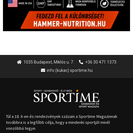
1035 Budapest, Miklós u. 7.
+36 30 471 1373
info (kukac) sportime.hu
Túl a 18. X-en és rendezvények százain a Sportime Magazinnak
továbbra is a legfőbb célja, hogy a mindenki sportját minél
vonzóbbá tegye.