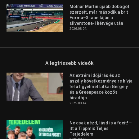
Molnár Martin újabb dobogót
szerzett, már második a brit
Forma–3 tabelláján a
silverstone-i hétvége után
2026.08.04.
A legfrissebb videók
Az extrém időjárás és az
aszály következményeire hívja
fel a figyelmet Litkai Gergely
és a Greenpeace közös
híradója
2025.08.14.
Ne csak nézd, lásd is a focit! –
itt a Tippmix Teljes
Terjedelem!