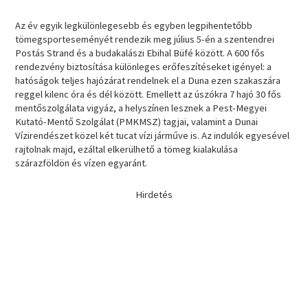
Az év egyik legkülönlegesebb és egyben legpihentetőbb
tömegsporteseményét rendezik meg július 5-én a szentendrei
Postás Strand és a budakalászi Ebihal Büfé között. A 600 fős
rendezvény biztosítása különleges erőfeszítéseket igényel: a
hatóságok teljes hajózárat rendelnek el a Duna ezen szakaszára
reggel kilenc óra és dél között. Emellett az úszókra 7 hajó 30 fős
mentőszolgálata vigyáz, a helyszínen lesznek a Pest-Megyei
Kutató-Mentő Szolgálat (PMKMSZ) tagjai, valamint a Dunai
Vízirendészet közel két tucat vízi járműve is. Az indulók egyesével
rajtolnak majd, ezáltal elkerülhető a tömeg kialakulása
szárazföldön és vízen egyaránt.
Hirdetés