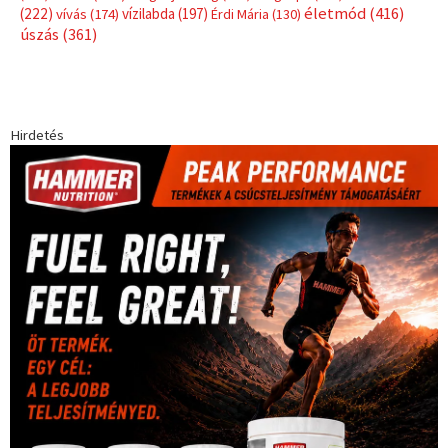
életmód
(416)
(222)
vívás
(174)
vízilabda
(197)
Érdi Mária
(130)
úszás
(361)
Hirdetés