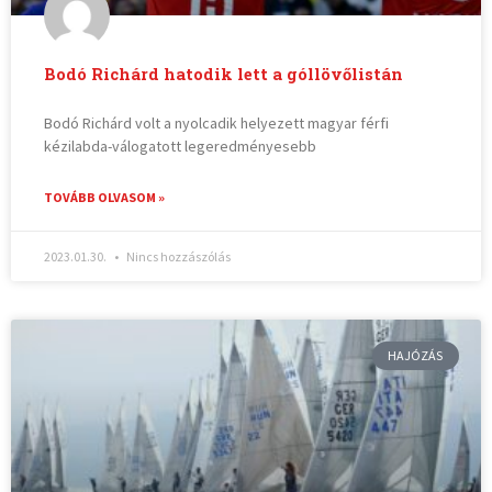
Bodó Richárd hatodik lett a góllövőlistán
Bodó Richárd volt a nyolcadik helyezett magyar férfi
kézilabda-válogatott legeredményesebb
TOVÁBB OLVASOM »
2023.01.30.
Nincs hozzászólás
HAJÓZÁS