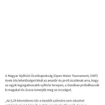
A Magyar Nyíltvízi Úszóbajnokság (Open Water Tournament, OWT)
évek óta lehetőséget kínál az amatőr és profi úszóknak arra, hogy
az egyik legizgalmasabb nyíltvízi terepen, a Dunában próbálhassák
ki magukat és úszva ismerjék meg az országot.
„Az 5,29 kilométeres táv a kezdők számára sem okozhat