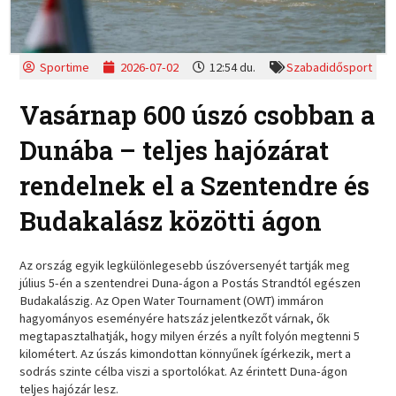
Sportime
2026-07-02
12:54 du.
Szabadidősport
Vasárnap 600 úszó csobban a
Dunába – teljes hajózárat
rendelnek el a Szentendre és
Budakalász közötti ágon
Az ország egyik legkülönlegesebb úszóversenyét tartják meg
július 5-én a szentendrei Duna-ágon a Postás Strandtól egészen
Budakalászig. Az Open Water Tournament (OWT) immáron
hagyományos eseményére hatszáz jelentkezőt várnak, ők
megtapasztalhatják, hogy milyen érzés a nyílt folyón megtenni 5
kilométert. Az úszás kimondottan könnyűnek ígérkezik, mert a
sodrás szinte célba viszi a sportolókat. Az érintett Duna-ágon
teljes hajózár lesz.