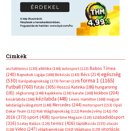
Címkék
Babos Tímea
asztalitenisz
(130)
atlétika
(144)
autosport
(123)
egészség
(240)
Bécs
(214)
Bajnokok Ligája
(168)
Birkózás
(143)
forma 1
(1165)
(530)
Európabajnokság
(173)
ferrari
(139)
Futball
(760)
futás
(305)
Hosszú Katinka
(186)
hungaroring
(181)
kickbox
(204)
Jégkorong
(148)
kajakkenu
(138)
karate
(168)
kézilabda
(448)
kosárlabda
(166)
Lewis Hamilton
(168)
magyar
Mercedes
(244)
labdarúgóválogatott
(148)
motorsport
(153)
Opel
rio
Dakar Team
(132)
Rali Világbajnokság
(122)
Rendezvény
(142)
sport
(438)
2016
(373)
szabadidősport
Sportime Magazin
(128)
(316)
tenisz
(416)
Szalay Balázs
(126)
táplálkozás
(155)
utazás
Video
(247)
vitorlázás
(126)
világbajnokság
(162)
Világkupa
(129)