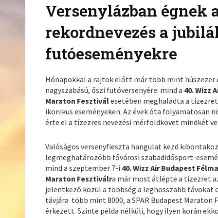
Versenylázban égnek 
rekordnevezés a jubilá
futóeseményekre
Hónapokkal a rajtok előtt már több mint húszezer 
nagyszabású, őszi futóversenyére: mind a
40. Wizz 
Maraton Fesztivál
esetében meghaladta a tízezret 
ikonikus eseményeken. Az évek óta folyamatosan n
érte el a tízezres nevezési mérföldkövet mindkét v
Valóságos versenyfieszta hangulat kezd kibontakozn
legmeghatározóbb fővárosi szabadidősport-esemé
mind a szeptember 7-i
40. Wizz Air Budapest Félm
Maraton Fesztiválr
a már most átlépte a tízezret a
jelentkező közül a többség a leghosszabb távokat 
távjára több mint 8000, a SPAR Budapest Maraton F
érkezett. Szinte példa nélküli, hogy ilyen korán ek