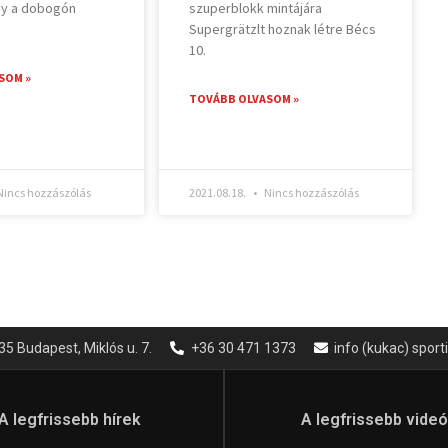
gy a dobogón
szuperblokk mintájára
Supergrätzlt hoznak létre Bécs
10.
SOM »
TOVÁBB OLVASOM »
incs hozzászólás
2021.08.18.
Nincs hozzászólás
35 Budapest, Miklós u. 7.
+36 30 471 1373
info (kukac) spor
A legfrissebb hírek
A legfrissebb vide