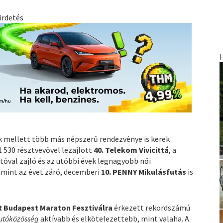
irdetés
ek mellett több más népszerű rendezvénye is kerek
31 530 résztvevővel lezajlott
40. Telekom Vivicittá
, a
tóval zajló és az utóbbi évek legnagyobb női
lamint az évet záró, decemberi
10. PENNY Mikulásfutás
is
R Budapest Maraton Fesztiválra
érkezett rekordszámú
utóközösség
aktívabb és elkötelezettebb, mint valaha. A