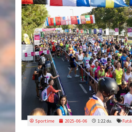
Sportime
2025-06-06
1:22 du.
Futá