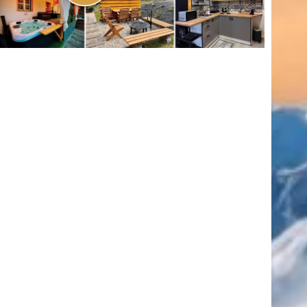
(416)
úszás
(361)
Hirdetés