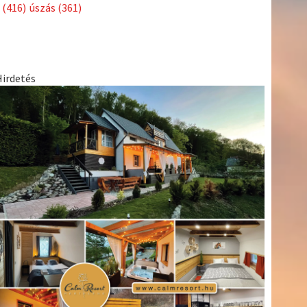
Címkék
Babos
asztalitenisz
(130)
atlétika
(144)
autosport
(123)
Tímea
(240)
Bécs
(214)
Bajnokok Ligája
(168)
Birkózás
(143)
egészség
(530)
Európabajnokság
(173)
ferrari
(139)
forma 1
(1165)
Futball
(760)
futás
(305)
Hosszú
Katinka
(186)
hungaroring
(181)
Jégkorong
(148)
kajakkenu
kézilabda
kickbox
(204)
(138)
karate
(168)
kosárlabda
(166)
(448)
Lewis Hamilton
(168)
magyar labdarúgóválogatott
(148)
Mercedes
(244)
motorsport
(153)
Opel Dakar Team
(132)
Rali
sport
rio 2016
(373)
Világbajnokság
(122)
Rendezvény
(142)
(438)
szabadidősport
(316)
Sportime Magazin
(128)
Szalay
tenisz
(416)
Balázs
(126)
táplálkozás
(155)
utazás
(126)
Video
(247)
vitorlázás
világbajnokság
(162)
Világkupa
(129)
életmód
(222)
vívás
(174)
vízilabda
(197)
Érdi Mária
(130)