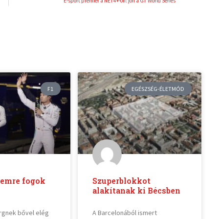
E-sport premier a NET4+-on: jön a GT World Series
F1
EGÉSZSÉG-ÉLETMÓD
lemre fogok
Szuperblokkot
alakítanak ki Bécsben
rgnek bővel elég
A Barcelonából ismert