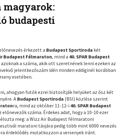
a magyarok:
ló budapesti
előnevezés érkezett a
Budapest Sportiroda
két
Air Budapest Félmaraton
, mind a
40. SPAR Budapest
azoknak a száma, akik ott szeretnének lenni ezeken az
övekvő jelentkezőszám idén minden eddiginél korábban
erseny esetében.
i, ahogyan futók ezrei biztosítják helyüket az ősz két
nyére. A
Budapest Sportiroda
(BSI) közlése szerint
araton
ra, mind az október 11-12-i
40. SPAR Budapest
z előnevezők száma. Érdekes adat, hogy a 10-10 ezer
célozta meg: a Wizz Air Budapest félmaratoni
esztivál maratoni távjára pedig több mint
6000 nevezés
kora érdeklődés mutatkozzon a versenyek iránt.