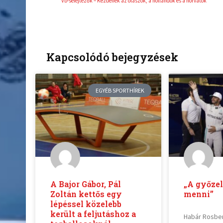
Vb-selejtezők – Kezdenek az olaszok, a hollandok és a horvátok
Kapcsolódó bejegyzések
EGYÉB SPORTHÍREK
A Bajor Gábor, Pál
„A győze
Zoltán kettős egy
menni”
lépéssel közelebb
került a feljutáshoz a
Habár Rosbe