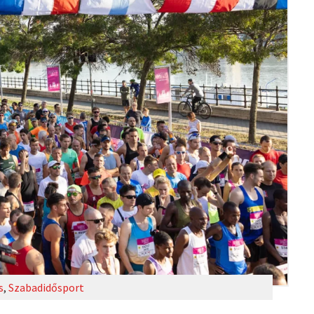
s
,
Szabadidősport