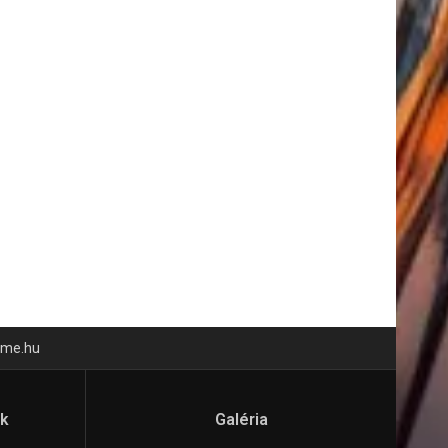
time.hu
ók
Galéria