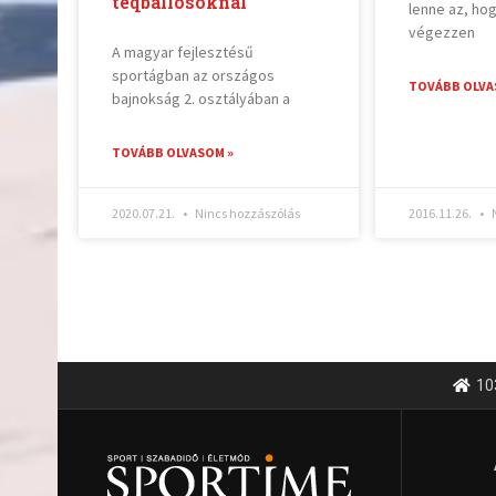
teqballosoknál
lenne az, ho
végezzen
A magyar fejlesztésű
sportágban az országos
TOVÁBB OLVA
bajnokság 2. osztályában a
TOVÁBB OLVASOM »
2020.07.21.
Nincs hozzászólás
2016.11.26.
N
10