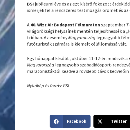
BSI
jubileumi éve és az ezt kísérő fokozott érdeklő
ismerjék fel a rendszeres testmozgás örömét és az
A
40. Wizz Air Budapest Félmaraton
szeptember 7-é
világörökségi helyszínek mentén teljesíthessék a „
trióban. Az esemény
Magyarország
legnagyobb félm
futóturisták számára is kiemelt célállomássá vált.
Egy hónappal később, október 11-12-én rendezik a
Magyarország
legnagyobb szabadidősport-rendezvény
maratonistáktól kezdve a rövidebb távok kedvelőin 
Nyitókép és forrás: BSI
S
S
Facebook
Twitter
h
h