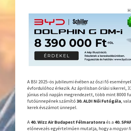
H
A BSI 2025-ös jubileumi évében az őszi fő esemény
évfordulóhoz érkezik. Az áprilisban óriási sikerrel, 
június első napján megrendezett, több mint 8000 fu
futóünnepének számító
30. ALDI Női Futógála
, va
kerek évszámot ünnepel.
A
40. Wizz Air Budapest Félmaratonra
és a
40. SPA
előnevezés egyértelműen mutatja, hogy a
magyar f