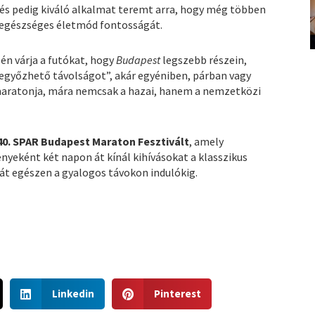
dés pedig kiváló alkalmat teremt arra, hogy még többen
 egészséges életmód fontosságát.
n várja a futókat, hogy
Budapest
legszebb részein,
legyőzhető távolságot”, akár egyéniben, párban vagy
aratonja, mára nemcsak a hazai, hanem a nemzetközi
40. SPAR Budapest Maraton Fesztivált
, amely
eként két napon át kínál kihívásokat a klasszikus
át egészen a gyalogos távokon indulókig.
S
S
Linkedin
Pinterest
h
h