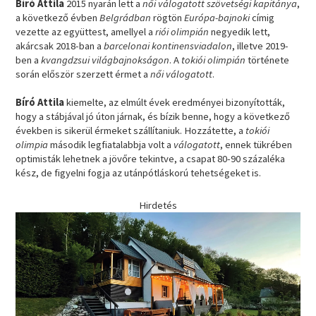
Bíró Attila
2015 nyarán lett a
női válogatott szövetségi kapitánya
,
a következő évben
Belgrádban
rögtön
Európa-bajnoki
címig
vezette az együttest, amellyel a
riói olimpián
negyedik lett,
akárcsak 2018-ban a
barcelonai kontinensviadalon
, illetve 2019-
ben a
kvangdzsui világbajnokságon
. A
tokiói olimpián
története
során először szerzett érmet a
női válogatott
.
Bíró Attila
kiemelte, az elmúlt évek eredményei bizonyították,
hogy a stábjával jó úton járnak, és bízik benne, hogy a következő
években is sikerül érmeket szállítaniuk. Hozzátette, a
tokiói
olimpia
második legfiatalabbja volt a
válogatott
, ennek tükrében
optimisták lehetnek a jövőre tekintve, a csapat 80-90 százaléka
kész, de figyelni fogja az utánpótláskorú tehetségeket is.
Hirdetés