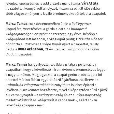
jelenlegi
elnökségnek
is addig szól a mandátuma.
Vári Attila
hozzátette, könnyű volt a helyzet, hiszen az elmúlt időszakban
több világeseményen is kiváló eredményeket értek el a csapatok.
Märcz Tamás
2016 decemberében ült le a
férfi együttes
kispadjára, vezetésével a gárda a 2017-es
budapesti
világbajnokságon
ezüstérmet
szerzett, egy évvel később a
világligában
lett második, a világkupát pedig 1999 után először
hódította el. 2019-ben
Európa Kupát
nyert
a csapattal, tavaly
pedig a
Duna Arénában
, 21 év után, az
Európa-bajnokságon
diadalmaskodott
.
Märcz Tamás
hangsúlyozta, továbbra is látja a potenciált a
csapatban, hogy a következő három évben is éremesélyes legyen
a nagy tornákon. Megjegyezte, a csapat gerince adott, de a bő
kerettel már korábban együtt készülő játékosokra, illetve az
utánpótlás-válogatottakban
bizonyítókra is lehet építeni a
jövőben. A
szakember
hozzátette, mivel elképesztően sűrű a jövő
évi versenynaptár – a
világbajnokság
és az
Európa-bajnokság
mellett
világligát
és
világkupát
is rendeznek -, ezért sokan
lehetőséget kapnak majd.