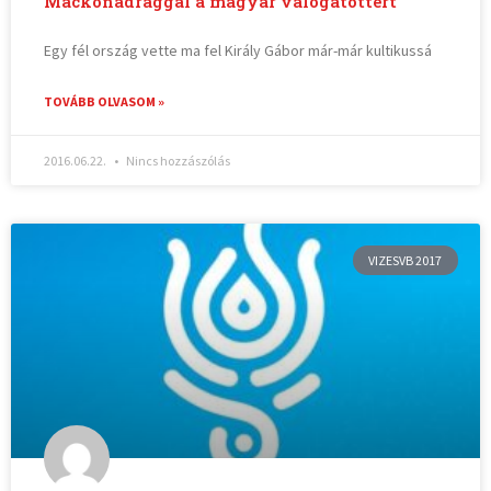
Mackónadrággal a magyar válogatottért
Egy fél ország vette ma fel Király Gábor már-már kultikussá
TOVÁBB OLVASOM »
2016.06.22.
Nincs hozzászólás
VIZESVB 2017