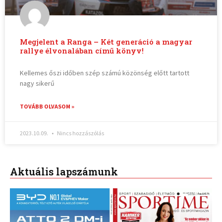
Megjelent a Ranga – Két generáció a magyar
rallye élvonalában című könyv!
Kellemes őszi időben szép számú közönség előtt tartott
nagy sikerű
TOVÁBB OLVASOM »
2023.10.09.
Nincs hozzászólás
Aktuális lapszámunk