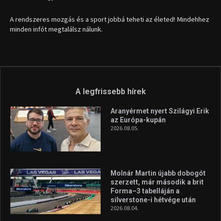
1035 Budapest, Miklós u. 7.
+36 30 471 1373
info (kukac) sportime.hu
Túl a 18. X-en és rendezvények százain a Sportime Magazinnak
továbbra is a legfőbb célja, hogy a mindenki sportját minél
vonzóbbá tegye.
A rendszeres mozgás és a sport jobbá teheti az életed! Mindehhez
minden infót megtalálsz nálunk.