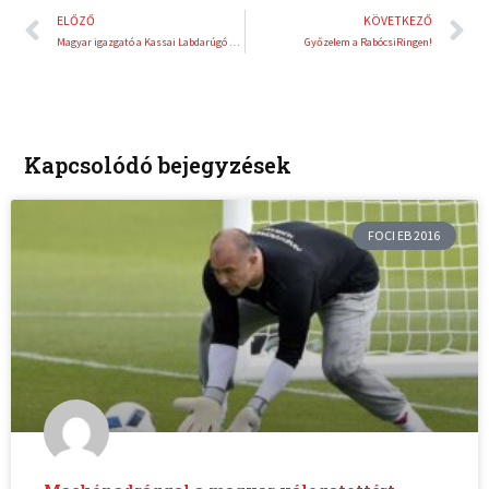
Előző
K
ELŐZŐ
KÖVETKEZŐ
Magyar igazgató a Kassai Labdarúgó Akadémia élén
Győzelem a RabócsiRingen!
Kapcsolódó bejegyzések
FOCI EB 2016