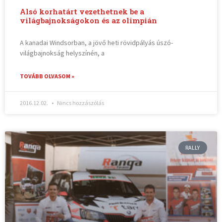
Alsó korhatárt vezethetnek be a
világbajnokságokon és az olimpián
A kanadai Windsorban, a jövő heti rövidpályás úszó-
világbajnokság helyszínén, a
TOVÁBB OLVASOM »
2016.12.02.
Nincs hozzászólás
RALLY