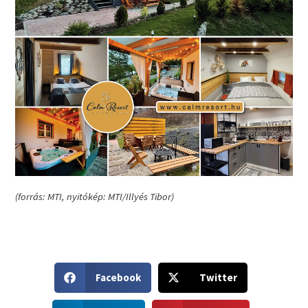
(forrás: MTI, nyitókép: MTI/Illyés Tibor)
S
S
Facebook
Twitter
h
h
a
a
S
S