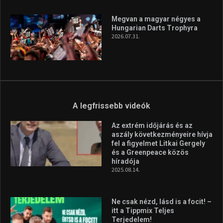
A legfrissebb hírek
Aranyérmet nyert Szilágyi Erik
az Európa-kupán
2026.08.05.
Molnár Martin újabb dobogót
szerzett, már második a brit
Forma–3 tabelláján a
silverstone-i hétvége után
2026.08.04.
Megvan a magyar négyes a
Hungarian Darts Trophyra
2026.07.31.