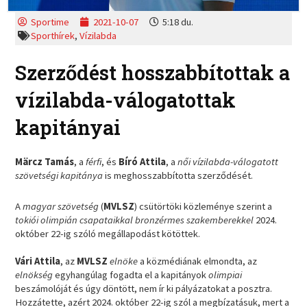
Sportime
2021-10-07
5:18 du.
Sporthírek
,
Vízilabda
Szerződést hosszabbítottak a
vízilabda-válogatottak
kapitányai
Märcz Tamás
, a
férfi
, és
Bíró Attila
, a
női vízilabda-válogatott
szövetségi kapitánya
is meghosszabbította szerződését.
A
magyar szövetség
(
MVLSZ
) csütörtöki közleménye szerint a
tokiói olimpián csapataikkal bronzérmes szakemberekkel
2024.
október 22-ig szóló megállapodást kötöttek.
Vári Attila
, az
MVLSZ
elnöke
a közmédiának elmondta, az
elnökség
egyhangúlag fogadta el a kapitányok
olimpiai
beszámolóját és úgy döntött, nem ír ki pályázatokat a posztra.
Hozzátette, azért 2024. október 22-ig szól a megbízatásuk, mert a