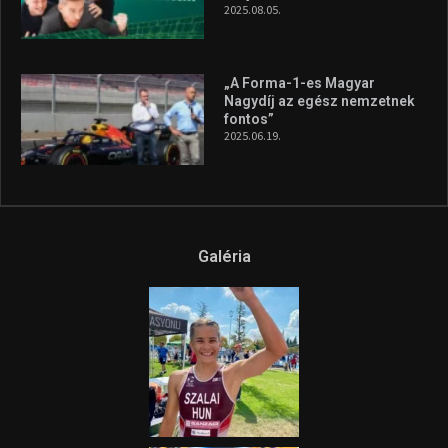
A legfrissebb videók
Az extrém időjárás és az
aszály következményeire hívja
fel a figyelmet Litkai Gergely
és a Greenpeace közös
híradója
2025.08.14.
Ne csak nézd, lásd is a focit! –
itt a Tippmix Teljes
Terjedelem!
2025.08.05.
„A Forma-1-es Magyar
Nagydíj az egész nemzetnek
fontos”
2025.06.19.