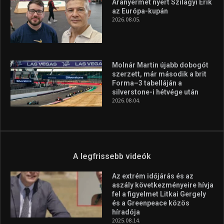
Aranyérmet nyert Szilágyi Erik
az Európa-kupán
2026.08.05.
Molnár Martin újabb dobogót
szerzett, már második a brit
Forma–3 tabelláján a
silverstone-i hétvége után
2026.08.04.
A legfrissebb videók
Az extrém időjárás és az
aszály következményeire hívja
fel a figyelmet Litkai Gergely
és a Greenpeace közös
híradója
2025.08.14.