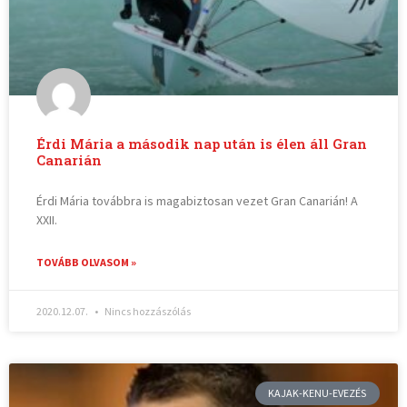
Érdi Mária a második nap után is élen áll Gran
Canarián
Érdi Mária továbbra is magabiztosan vezet Gran Canarián! A
XXII.
TOVÁBB OLVASOM »
2020.12.07.
Nincs hozzászólás
KAJAK-KENU-EVEZÉS