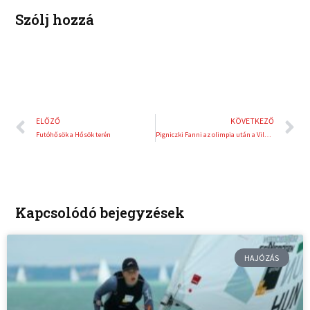
t
Szólj hozzá
Előző
K
ELŐZŐ
KÖVETKEZŐ
Futóhősök a Hősök terén
Pigniczki Fanni az olimpia után a Világjátékokon is bemutatkozhat
Kapcsolódó bejegyzések
HAJÓZÁS