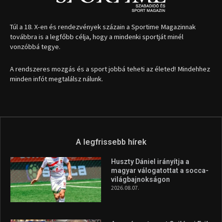
Túl a 18. X-en és rendezvények százain a Sportime Magazinnak
továbbra is a legfőbb célja, hogy a mindenki sportját minél
vonzóbbá tegye.
A rendszeres mozgás és a sport jobbá teheti az életed! Mindehhez
minden infót megtalálsz nálunk.
A legfrissebb hírek
Huszty Dániel irányítja a
magyar válogatottat a socca-
világbajnokságon
2026.08.07.