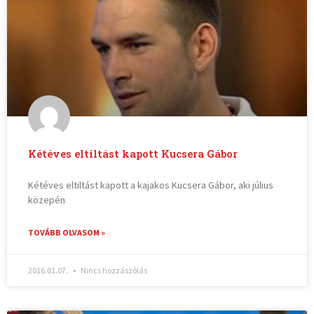
Kétéves eltiltást kapott Kucsera Gábor
Kétéves eltiltást kapott a kajakos Kucsera Gábor, aki július
közepén
TOVÁBB OLVASOM »
2016.01.07.
Nincs hozzászólás