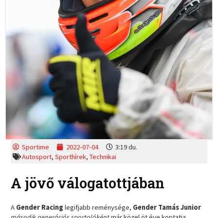
Sportime
2022-07-04
3:19 du.
Autosport
,
Sporthírek
,
Technikai
A jövő válogatottjában
A
Gender Racing
legifjabb reménysége,
Gender Tamás Junior
második generációs sportolóként
már közel öt éve koptatja