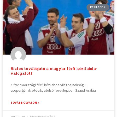
KÉZILABDA
Biztos továbbjutó a magyar férfi kézilabda-
válogatott
A franciaországi férfi kézilabda-világbajnokság C
csoportjának ötödik, utolsó fordulójában Szaúd-Arábia
TOVÁBB OLVASOM »
2017.01.20.
Nincs hozzászólás