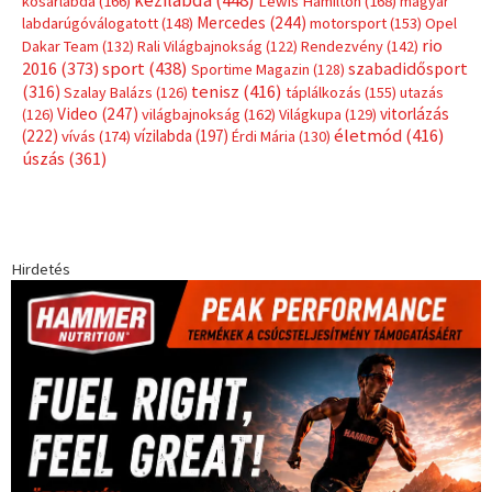
kosárlabda
(166)
Lewis Hamilton
(168)
magyar
Mercedes
(244)
labdarúgóválogatott
(148)
motorsport
(153)
Opel
rio
Dakar Team
(132)
Rali Világbajnokság
(122)
Rendezvény
(142)
sport
(438)
2016
(373)
szabadidősport
Sportime Magazin
(128)
(316)
tenisz
(416)
Szalay Balázs
(126)
táplálkozás
(155)
utazás
Video
(247)
vitorlázás
(126)
világbajnokság
(162)
Világkupa
(129)
életmód
(416)
(222)
vívás
(174)
vízilabda
(197)
Érdi Mária
(130)
úszás
(361)
Hirdetés