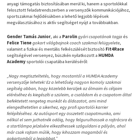
anyagi támogatás biztosításában merül ki, hanem a sportolókkal
felosztott feladatrendszerben a versenyzők kommunikációjához,
sportszakmai fejlődésükben a lehető legjobb lépések
megválasztásához is aktív segítséget nyújt a továbbiakban.
Gender Tamás Junior
, aki a
Parolin
gyári csapatának tagja
és
Felice Tiene
gokart világbajnok coach szakmai felügyelete
,
valamint a fizikai és mentális felkészülését biztosító
Fit4Race
segítségével versenyez, büszkén nyilatkozott a
HUMDA
Academy
sportolói csapatába kerüléséről:
„Nagy megtiszteltetés, hogy mostantól a HUMDA Academy
versenyzője lehetek! Ez a lehetőség nagyon komoly szakmai
segítség abban, hogy közelebb kerüljek az álmaim és céljaim
eléréséhez és kiegészíti a szüleim, a családom és a csapatom által
befektetett rengeteg munkát és áldozatot, ami mind
elengedhetetlen a sikerhez, egy profi sportolói karrier
felépítéséhez. Az autósport egy összetett csapatmunka, ami
nélkül el sem juthatnék odáig, hogy felgurulhassak a rajtrácsra és
a startlámpa jelzésére elkezdhessek száguldani a pályán, ahol
már csak rajtam múlik, hogy kihozzam magamból és
gokartomból a legjobbat.”