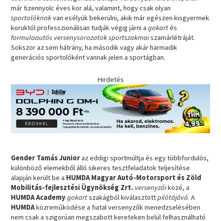
már tizennyolc éves kor alá, valamint, hogy csak olyan
sportolóknak
van esélyük bekerülni, akik már egészen kisgyermek
koruktól professzionálisan tudják végig járni a
gokart
és
formulaautós versenysorozatok
sportszakmai
szamárlétráját.
Sokszor az sem hátrány, ha második vagy akár harmadik
generációs sportolóként vannak jelen a sportágban.
Hirdetés
Gender Tamás Junior
az eddigi sportmúltja és egy többfordulós,
különböző elemekből álló sikeres tesztfeladatok teljesítése
alapján került be a
HUMDA Magyar Autó-Motorsport és Zöld
Mobilitás-fejlesztési Ügynökség Zrt.
versenyzői
közé, a
HUMDA Academy
gokart
szakágból kiválasztott
pilótájává
. A
HUMDA
közreműködése a fiatal versenyzők menedzselésében
nem csak a szigorúan megszabott kereteken belül felhasználható