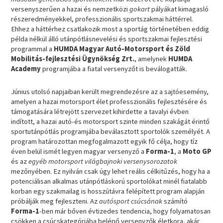
versenyszerűen a hazai és nemzetközi
gokart
pályákat kimagasló
részeredményekkel, professzionális sportszakmai háttérrel.
Ehhez a háttérhez csatlakozik most a sportág történetében eddig
példa nélkül álló utánpótlásnevelési és sportszakmai fejlesztési
programmal a
HUMDA Magyar Autó-Motorsport és Zöld
Mobilitás-fejlesztési Ügynökség Zrt.
, amelynek
HUMDA
Academy
programjába a fiatal versenyzőt is beválogatták.
Június utolsó napjaiban került megrendezésre az a sajtóesemény,
amelyen a hazai motorsport élet professzionális fejlesztésére és
támogatására létrejött szervezet kihirdette a tavalyi évben
indított, a hazai autó-és motorsport szinte minden szakágát érintő
sportutánpótlás programjába beválasztott sportolók személyét. A
program határozottan megfogalmazott egyik fő célja, hogy tíz
éven belül ismét legyen magyar versenyző a
Forma-1
, a
Moto GP
és az
egyéb motorsport világbajnoki versenysorozatok
mezőnyében. Ez nyilván csak úgy lehet reális célkitűzés, hogy ha a
potenciálisan alkalmas utánpótláskorú sportolókat minél fiatalabb
korban egy szakmailag is hosszútávra felépített program alapján
próbálják meg fejleszteni. Az
autósport csúcsának
számító
Forma-1
-ben már bőven évtizedes tendencia, hogy folyamatosan
csökken a csúcskategóriába belépő versenyzők életkora, akár