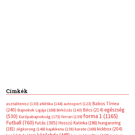
Címkék
Babos Tímea
asztalitenisz
(130)
atlétika
(144)
autosport
(123)
egészség
(240)
Bécs
(214)
Bajnokok Ligája
(168)
Birkózás
(143)
forma 1
(1165)
(530)
Európabajnokság
(173)
ferrari
(139)
Futball
(760)
futás
(305)
Hosszú Katinka
(186)
hungaroring
(181)
kickbox
(204)
Jégkorong
(148)
kajakkenu
(138)
karate
(168)
kézilabda
(448)