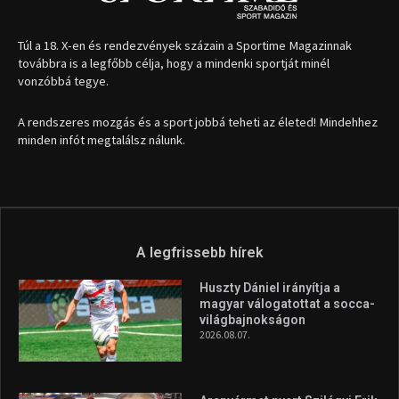
1035 Budapest, Miklós u. 7.
+36 30 471 1373
info (kukac) sportime.hu
Túl a 18. X-en és rendezvények százain a Sportime Magazinnak
továbbra is a legfőbb célja, hogy a mindenki sportját minél
vonzóbbá tegye.
A rendszeres mozgás és a sport jobbá teheti az életed! Mindehhez
minden infót megtalálsz nálunk.