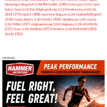
Címkék
Babos Tímea
asztalitenisz
(130)
atlétika
(144)
autosport
(123)
egészség
(240)
Bécs
(214)
Bajnokok Ligája
(168)
Birkózás
(143)
forma 1
(1165)
(530)
Európabajnokság
(173)
ferrari
(139)
Futball
(760)
futás
(305)
Hosszú Katinka
(186)
hungaroring
(181)
kickbox
(204)
Jégkorong
(148)
kajakkenu
(138)
karate
(168)
kézilabda
(448)
kosárlabda
(166)
Lewis Hamilton
(168)
magyar
Mercedes
(244)
labdarúgóválogatott
(148)
motorsport
(153)
Opel
rio
Dakar Team
(132)
Rali Világbajnokság
(122)
Rendezvény
(142)
sport
(438)
2016
(373)
szabadidősport
Sportime Magazin
(128)
(316)
tenisz
(416)
Szalay Balázs
(126)
táplálkozás
(155)
utazás
Video
(247)
vitorlázás
(126)
világbajnokság
(162)
Világkupa
(129)
életmód
(416)
(222)
vívás
(174)
vízilabda
(197)
Érdi Mária
(130)
úszás
(361)