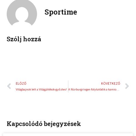
k
t
o
r
e
e
Sportime
k
d
r
i
e
n
s
t
Szólj hozzá
Előző
K
ELŐZŐ
KÖVETKEZŐ
Világbajnok lett a Világjátékok-győztes!
A Nürburgringen folytatódik a kamion EB
Kapcsolódó bejegyzések