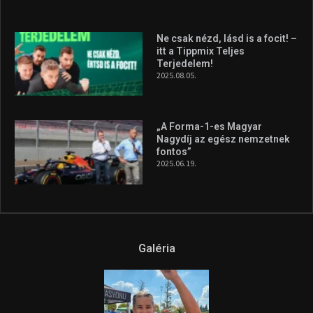
silverstone-i hétvége után
2026.08.04.
A legfrissebb videók
Az extrém időjárás és az
aszály következményeire hívja
fel a figyelmet Litkai Gergely
és a Greenpeace közös
híradója
2025.08.14.
Ne csak nézd, lásd is a focit! –
itt a Tippmix Teljes
Terjedelem!
2025.08.05.