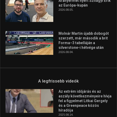
A legfrissebb hírek
Huszty Dániel irányítja a
magyar válogatottat a socca-
világbajnokságon
2026.08.07.
Aranyérmet nyert Szilágyi Erik
az Európa-kupán
2026.08.05.
Molnár Martin újabb dobogót
szerzett, már második a brit
Forma–3 tabelláján a