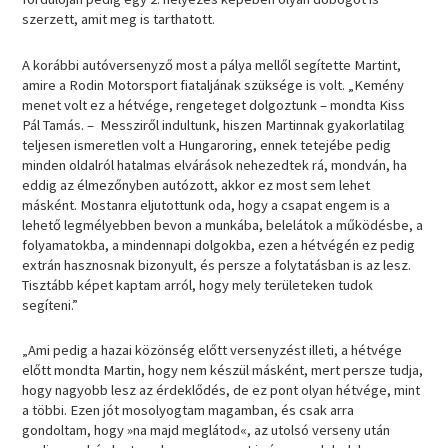
szerzett, amit meg is tarthatott.
A korábbi autóversenyző most a pálya mellől segítette Martint,
amire a Rodin Motorsport fiataljának szüksége is volt. „Kemény
menet volt ez a hétvége, rengeteget dolgoztunk – mondta Kiss
Pál Tamás. – Messziről indultunk, hiszen Martinnak gyakorlatilag
teljesen ismeretlen volt a Hungaroring, ennek tetejébe pedig
minden oldalról hatalmas elvárások nehezedtek rá, mondván, ha
eddig az élmezőnyben autózott, akkor ez most sem lehet
másként. Mostanra eljutottunk oda, hogy a csapat engem is a
lehető legmélyebben bevon a munkába, belelátok a működésbe, a
folyamatokba, a mindennapi dolgokba, ezen a hétvégén ez pedig
extrán hasznosnak bizonyult, és persze a folytatásban is az lesz.
Tisztább képet kaptam arról, hogy mely területeken tudok
segíteni.”
„Ami pedig a hazai közönség előtt versenyzést illeti, a hétvége
előtt mondta Martin, hogy nem készül másként, mert persze tudja,
hogy nagyobb lesz az érdeklődés, de ez pont olyan hétvége, mint
a többi. Ezen jót mosolyogtam magamban, és csak arra
gondoltam, hogy »na majd meglátod«, az utolsó verseny után