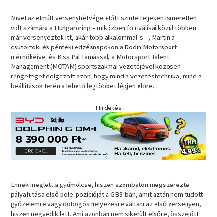
Mivel az elmúlt versenyhétvége előtt szinte teljesen ismeretlen
volt számára a Hungaroring – miközben fő riválisai közül többen
már versenyeztek itt, akár több alkalommal is –, Martin a
csütörtöki és pénteki edzésnapokon a Rodin Motorsport
mérnökeivel és Kiss Pál Tamással, a Motorsport Talent
Management (MOTAM) sportszakmai vezetőjével közösen
rengeteget dolgozott azon, hogy mind a vezetéstechnika, mind a
beállítások terén a lehető legtöbbet lépjen előre.
Hirdetés
Ennek meglett a gyümölcse, hiszen szombaton megszerezte
pályafutása első pole-pozícióját a GB3-ban, amit aztán nem tudott
győzelemre vagy dobogós helyezésre váltani az első versenyen,
hiszen negyedik lett. Ami azonban nem sikerült elsőre, összejött