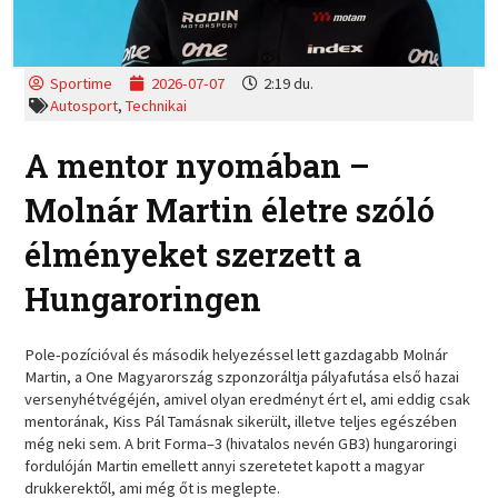
Sportime
2026-07-07
2:19 du.
Autosport
,
Technikai
A mentor nyomában –
Molnár Martin életre szóló
élményeket szerzett a
Hungaroringen
Pole-pozícióval és második helyezéssel lett gazdagabb Molnár
Martin, a One Magyarország szponzoráltja pályafutása első hazai
versenyhétvégéjén, amivel olyan eredményt ért el, ami eddig csak
mentorának, Kiss Pál Tamásnak sikerült, illetve teljes egészében
még neki sem. A brit Forma–3 (hivatalos nevén GB3) hungaroringi
fordulóján Martin emellett annyi szeretetet kapott a magyar
drukkerektől, ami még őt is meglepte.