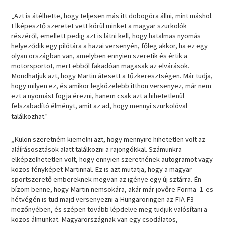
„Azt is átélhette, hogy teljesen más itt dobogóra állni, mint máshol.
Elképesztő szeretet vett körül minket a magyar szurkolók
részéről, emellett pedig azt is látni kell, hogy hatalmas nyomás
helyeződik egy pilótára a hazai versenyén, főleg akkor, ha ez egy
olyan országban van, amelyben ennyien szeretik és értik a
motorsportot, mert ebből fakadóan magasak az elvárások.
Mondhatjuk azt, hogy Martin átesett a tűzkeresztségen. Már tudja,
hogy milyen ez, és amikor legközelebb itthon versenyez, már nem
ezt a nyomást fogja érezni, hanem csak azt a hihetetlenül
felszabadító élményt, amit az ad, hogy mennyi szurkolóval
találkozhat.”
„Külön szeretném kiemelni azt, hogy mennyire hihetetlen volt az
aláírásosztások alatt találkozni a rajongókkal. Számunkra
elképzelhetetlen volt, hogy ennyien szeretnének autogramot vagy
közös fényképet Martinnal. Ez is azt mutatja, hogy a magyar
sportszerető embereknek megvan az igénye egy új sztárra. Én
bízom benne, hogy Martin nemsokára, akár már jövőre Forma–1-es
hétvégén is tud majd versenyezni a Hungaroringen az FIA F3
mezőnyében, és szépen tovább lépdelve meg tudjuk valósítani a
közös álmunkat. Magyarországnak van egy csodálatos,