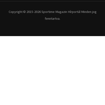
Extrém Sportok
Fitnesz
Egyéb szabadidősport
Túra-Utazás
Lovassport
Közösségi sport
Copyright © 2015-2026 Sportime Magazin Hírportál Minden jog
fenntartva.