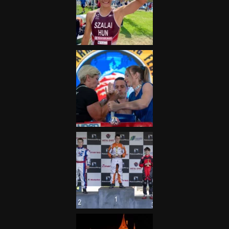
„A Forma-1-es Magyar
Nagydíj az egész nemzetnek
fontos”
2025.06.19.
Galéria