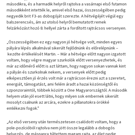
másodikra, és a harmadik helyről rajtolva a vasárnapi első futamon
másodikként intették le, amivel első hazai, összességében pedig
negyedik brit F3-as dobogóját szerezte. A hétvégéjét végül egy
balszerencsés, ám az utolsó helyről bemutatott remek
felzárkózást hozó 8. hellyel zárta a fordított rajtrácsos versenyen.
„Összességében ez egy nagyon jó hétvége volt, minden egyes
pályára lépés alkalmával sikerült fejlődnünk és előrelépnünk –
kezdte értékelését Martin. – Már a hétvége előtt nagyon izgatott
voltam, hogy végre magyar szurkolók előtt versenyezhetek, és
már az időmérő előtt is azt láttam, hogy nagyon sokan vannak kint
a pályán és szurkolnak nekem, a versenyek előtt pedig
elképesztően jó érzés volt már a rajtrácson érezni azt a szeretet,
energiát, támogatást, ami felém áradt a hazai közönségtől és
szponzoraimtól, többek között a One Magyarországtól. A második
helyem után jól esett látni, hogy milyen sok embernek sikerült
mosolyt csalnunk az arcára, ezekre a pillanatokra örökké
emlékezni fogok.”
„Az első verseny után természetesen csalódott voltam, hogy a
pole-pozícióból rajtolva nem jött össze legalább a dobogós
helyezés, de másnapra túltettem magam rajta, az élet pedig