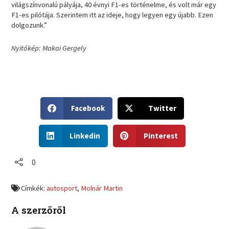
világszínvonalú pályája, 40 évnyi F1-es történelme, és volt már egy
F1-es pilótája. Szerintem itt az ideje, hogy legyen egy újabb. Ezen
dolgozunk.”
Nyitókép: Makai Gergely
S
S
Facebook
Twitter
h
h
a
a
S
S
r
r
Linkedin
Pinterest
h
h
e
e
a
a
o
o
r
r
0
n
n
e
e
f
t
o
o
a
w
Címkék:
autosport
,
Molnár Martin
n
n
c
i
l
p
e
t
A szerzőről
i
i
b
t
n
n
o
e