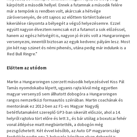
kárpótolt a második hellyel. Ennek a futamnak a második felére
már a tempónk is rendben volt, akárcsak a hétvége
záróversenyén, de ott sajnos az előttem történt baleset
kikerülése rányomta a bélyegét a végső helyezésemre. Ezzel
együtt nagyon élveztem nemcsak ezt a futamot a sok előzéssel,
hanem az egész hétvégét is, nagyon jó érzés volt a Hungaroringen
versenyezni, innentől biztosan az egyik kedvenc pályám lesz. Most
jön két nap szünet és némi pihenés, utána pedig már indulunk is a
Red Bull Ringre.”
Előttem az utódom
Martin a Hungaroringen szerzett második helyezésével Kiss Pál
Tamás nyomdokaiba lépett, ugyanis rajta kívül még egyetlen
magyar versenyző sem állhatott dobogóra a Hungaroringen
rangos nemzetközi formaautós szériában. Martin coachának és
mentorának ez 2012-ben az F1-es Magyar Nagydíj
betétfutamaként szereplő GP3-ban sikerült először, ahol a 14.
helyről rajtolva tört előre és lett 3., és bár utólag a boxutcai fehér
vonal átlépése miatt megbüntették, a dobogón még
pezsgőzhetett. Két évvel később, az Auto GP magyarországi
fordulóján pedig egy 2. helyezés képében olyan dobogót is