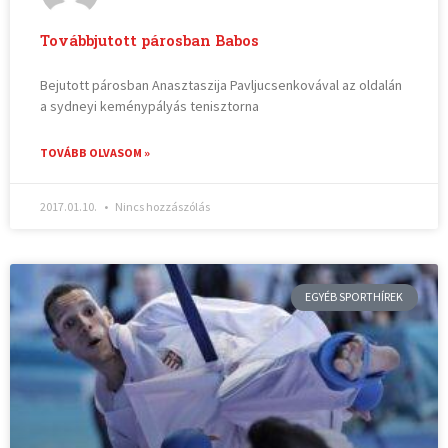
Továbbjutott párosban Babos
Bejutott párosban Anasztaszija Pavljucsenkovával az oldalán
a sydneyi keménypályás tenisztorna
TOVÁBB OLVASOM »
2017.01.10.
Nincs hozzászólás
EGYÉB SPORTHÍREK