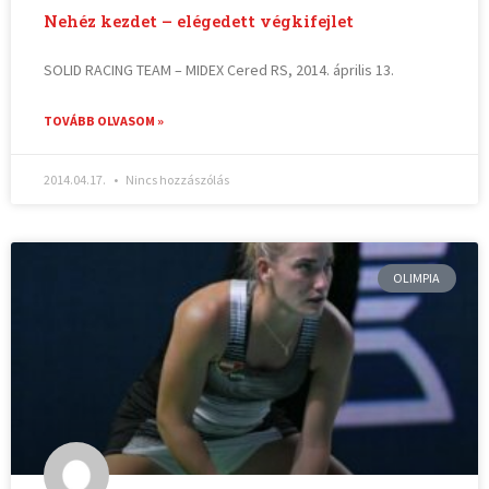
Nehéz kezdet – elégedett végkifejlet
SOLID RACING TEAM – MIDEX Cered RS, 2014. április 13.
TOVÁBB OLVASOM »
2014.04.17.
Nincs hozzászólás
OLIMPIA