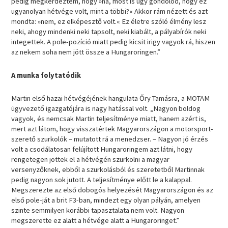
pedig megkérdeztem, hogy »na, most is úgy gondolod, hogy ez
ugyanolyan hétvége volt, mint a többi?« Akkor rám nézett és azt
mondta: »nem, ez elképesztő volt.« Ez életre szóló élmény lesz
neki, ahogy mindenki neki tapsolt, neki kiabált, a pályabírók neki
integettek. A pole-pozíció miatt pedig kicsit irigy vagyok rá, hiszen
az nekem soha nem jött össze a Hungaroringen.”
A munka folytatódik
Martin első hazai hétvégéjének hangulata Őry Tamásra, a MOTAM
ügyvezető igazgatójára is nagy hatással volt. „Nagyon boldog
vagyok, és nemcsak Martin teljesítménye miatt, hanem azért is,
mert azt látom, hogy visszatértek Magyarországon a motorsport-
szerető szurkolók – mutatott rá a menedzser. – Nagyon jó érzés
volt a csodálatosan felújított Hungaroringem azt látni, hogy
rengetegen jöttek el a hétvégén szurkolni a magyar
versenyzőknek, ebből a szurkolásból és szeretetből Martinnak
pedig nagyon sok jutott. A teljesítménye előtt le a kalappal.
Megszerezte az első dobogós helyezését Magyarországon és az
első pole-ját a brit F3-ban, mindezt egy olyan pályán, amelyen
szinte semmilyen korábbi tapasztalata nem volt. Nagyon
megszerette ez alatt a hétvége alatt a Hungaroringet.”