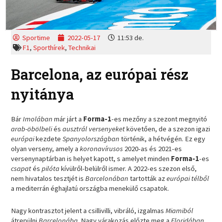
Sportime
2022-05-17
11:53 de.
F1
,
Sporthírek
,
Technikai
Barcelona, az európai rész
nyitánya
Bár
Imolában
már járt a
Forma-1
-es mezőny a szezont megnyitó
arab-öbölbeli
és
ausztrál versenyeket
követően, de a szezon igazi
európai
kezdete
Spanyolországban
történik, a hétvégén. Ez egy
olyan verseny, amely a
koronavírusos
2020-as és 2021-es
versenynaptárban is helyet kapott, s amelyet minden
Forma-1
-es
csapat
és
pilóta
kívülről-belülről ismer. A 2022-es szezon első,
nem hivatalos tesztjét is
Barcelonában
tartották az
európai télből
a mediterrán éghajlatú országba menekülő csapatok.
Nagy kontrasztot jelent a csillivilli, vibráló, izgalmas
Miamiból
átrepülni
Barcelonába
. Nagy várakozás előzte meg a
Floridában