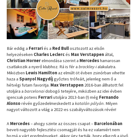
Bár eddig a
Ferrari
és a
Red Bull
osztozott az elsőn
helyezéseken
Charles Leclerc
és
Max Verstappen
által,
Christian Horner
elmondása szerint a
Mercedes
hamarosan
csatlakozik a nyerő klubhoz. Rá is fér a
brackley-i
alakulatra.
Miközben
Lewis Hamilton
az elmúlt öt évben zsinórban vihette
haza a
Spanyol Nagydíj
győztes trófeáit, jelenleg nem ő a
hétvégi futam favoritja.
Max Verstappen
2016-ban állhatott fel
utoljára a
barcelonai
dobogó tetejére, miközben az idei évben
igencsak potens
Ferrari
utoljára 2013-ban (!) még
Fernando
Alonso
révén győzedelmeskedett a
katalán pályán
. Milyen
nagyot változott a világ a 2022-es szabályváltozások révén!
A
Mercedes
– ahogy szinte az összes csapat –
Barcelonában
beveti nagyobb fejlesztési csomagját és ha ez valamiért nem
hozná a várt eredményeket, akkor úgy tartják, hogy elkezdi a jövő