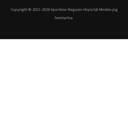
Fitnesz
Egyéb szabadidősport
Túra-Utazás
Lovassport
Közösségi sport
Copyright © 2015-2026 Sportime Magazin Hírportál Minden jog
fenntartva.