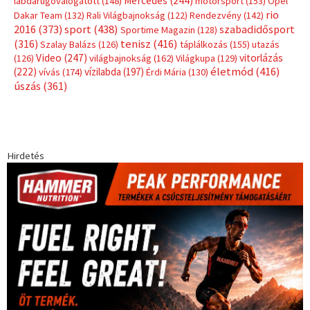
Címkék
Babos Tímea
asztalitenisz
(130)
atlétika
(144)
autosport
(123)
egészség
(240)
Bécs
(214)
Bajnokok Ligája
(168)
Birkózás
(143)
forma 1
(1165)
(530)
Európabajnokság
(173)
ferrari
(139)
Futball
(760)
futás
(305)
Hosszú Katinka
(186)
hungaroring
(181)
kickbox
(204)
Jégkorong
(148)
kajakkenu
(138)
karate
(168)
kézilabda
(448)
kosárlabda
(166)
Lewis Hamilton
(168)
magyar
Mercedes
(244)
labdarúgóválogatott
(148)
motorsport
(153)
Opel
rio
Dakar Team
(132)
Rali Világbajnokság
(122)
Rendezvény
(142)
sport
(438)
2016
(373)
szabadidősport
Sportime Magazin
(128)
(316)
tenisz
(416)
Szalay Balázs
(126)
táplálkozás
(155)
utazás
Video
(247)
vitorlázás
(126)
világbajnokság
(162)
Világkupa
(129)
életmód
(416)
(222)
vívás
(174)
vízilabda
(197)
Érdi Mária
(130)
úszás
(361)