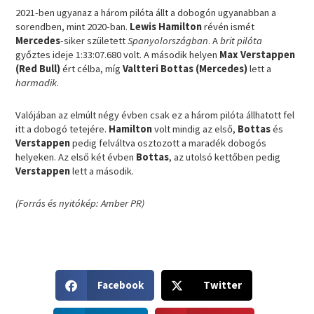
2021-ben ugyanaz a három pilóta állt a dobogón ugyanabban a
sorendben, mint 2020-ban.
Lewis Hamilton
révén ismét
Mercedes
-siker született
Spanyolországban
. A
brit pilóta
győztes ideje 1:33:07.680 volt. A második helyen
Max Verstappen
(Red Bull)
ért célba, míg
Valtteri Bottas (Mercedes)
lett a
harmadik
.
Valójában az elmúlt négy évben csak ez a három pilóta állhatott fel
itt a dobogó tetejére.
Hamilton
volt mindig az első,
Bottas
és
Verstappen
pedig felváltva osztozott a maradék dobogós
helyeken. Az első két évben
Bottas
, az utolsó kettőben pedig
Verstappen
lett a második.
(Forrás és nyitókép: Amber PR)
S
S
Facebook
Twitter
h
h
a
a
S
S