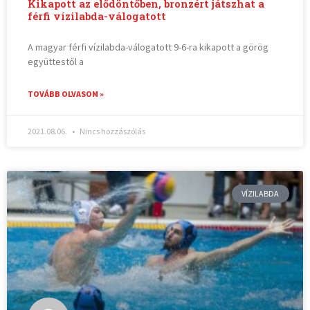
Kikapott az elődöntőben, bronzért játszhat a
férfi vízilabda-válogatott
A magyar férfi vízilabda-válogatott 9-6-ra kikapott a görög
együttestől a
TOVÁBB OLVASOM »
2021.08.06.
Nincs hozzászólás
VÍZILABDA