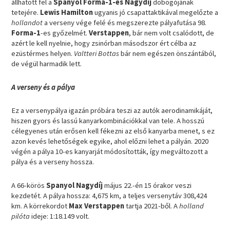
állhatott fel a
Spanyol Forma-1-es Nagydíj
dobogójának
tetejére.
Lewis Hamilton
ugyanis jó csapattaktikával megelőzte a
hollandot
a verseny vége felé és megszerezte pályafutása 98.
Forma-1
-es győzelmét.
Verstappen
, bár nem volt csalódott, de
azért le kell nyelnie, hogy zsinórban másodszor ért célba az
ezüstérmes helyen.
Valtteri Bottas
bár nem egészen önszántából,
de végül harmadik lett.
A verseny és a pálya
Ez a versenypálya igazán próbára teszi az autók aerodinamikáját,
hiszen gyors és lassú kanyarkombinációkkal van tele. A hosszú
célegyenes után erősen kell fékezni az első kanyarba menet, s ez
azon kevés lehetőségek egyike, ahol előzni lehet a pályán. 2020
végén a pálya 10-es kanyarját módosították, így megváltozott a
pálya és a verseny hossza.
A 66-körös
Spanyol Nagydíj
május 22.-én 15 órakor veszi
kezdetét. A pálya hossza: 4,675 km, a teljes versenytáv 308,424
km. A körrekordot
Max Verstappen
tartja 2021-ből. A
holland
pilóta
ideje: 1:18.149 volt.