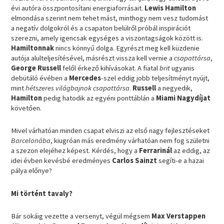
évi autóra összpontosítani energiaforrásait.
Lewis Hamilton
elmondása szerint nem tehet mást, minthogy nem vesz tudomást
a negatív dolgokról és a csapaton belülről próbál inspirációt
szerezni, amely igencsak egységes a viszontagságok között is.
Hamiltonnak
nincs könnyű dolga. Egyrészt meg kell küzdenie
autója alulteljesítésével, másrészt vissza kell vernie a
csapattársa
,
George Russell
felől érkező kihívásokat. A fiatal
brit
ugyanis
debütáló évében a
Mercedes
-szel eddig jobb teljesítményt nyújt,
mint
hétszeres világbajnok csapattársa
.
Russell
a negyedik,
Hamilton
pedig hatodik az egyéni ponttáblán a
Miami Nagydíjat
követően.
Mivel várhatóan minden csapat elviszi az első nagy fejlesztéseket
Barcelonába
, kiugróan más eredmény várhatóan nem fog születni
a szezon elejéhez képest. Kérdés, hogy a
Ferrarinál
az eddig, az
idei évben kevésbé eredményes
Carlos Sainzt
segíti-e a hazai
pálya előnye?
Mi történt tavaly?
Bár sokáig vezette a versenyt, végül mégsem
Max Verstappen