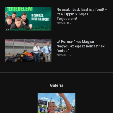
2026.08.04.
A legfrissebb videók
Az extrém időjárás és az
aszály következményeire hívja
fel a figyelmet Litkai Gergely
és a Greenpeace közös
híradója
2025.08.14.
Ne csak nézd, lásd is a focit! –
itt a Tippmix Teljes
Terjedelem!
2025.08.05.
„A Forma-1-es Magyar