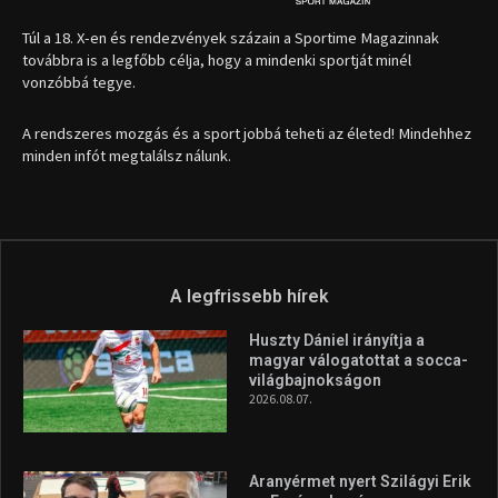
1035 Budapest, Miklós u. 7.
+36 30 471 1373
info (kukac) sportime.hu
Túl a 18. X-en és rendezvények százain a Sportime Magazinnak
továbbra is a legfőbb célja, hogy a mindenki sportját minél
vonzóbbá tegye.
A rendszeres mozgás és a sport jobbá teheti az életed! Mindehhez
minden infót megtalálsz nálunk.