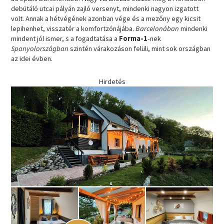
debütáló utcai pályán zajló versenyt, mindenki nagyon izgatott
volt. Annak a hétvégének azonban vége és a mezőny egy kicsit
lepihenhet, visszatér a komfortzónájába.
Barcelonában
mindenki
mindent jól ismer, s a fogadtatása a
Forma-1
-nek
Spanyolországban
szintén várakozáson felüli, mint sok országban
az idei évben.
Hirdetés