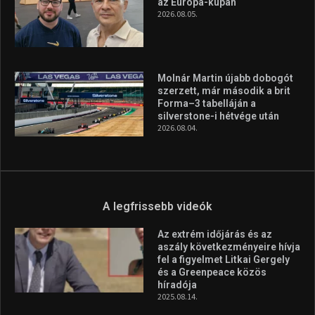
A legfrissebb hírek
Huszty Dániel irányítja a
magyar válogatottat a socca-
világbajnokságon
2026.08.07.
Aranyérmet nyert Szilágyi Erik
az Európa-kupán
2026.08.05.
Molnár Martin újabb dobogót
szerzett, már második a brit
Forma–3 tabelláján a
silverstone-i hétvége után