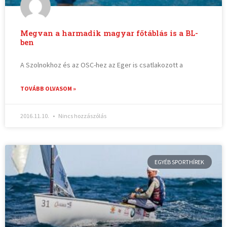
Megvan a harmadik magyar főtáblás is a BL-
ben
A Szolnokhoz és az OSC-hez az Eger is csatlakozott a
TOVÁBB OLVASOM »
2016.11.10.
Nincs hozzászólás
EGYÉB SPORTHÍREK