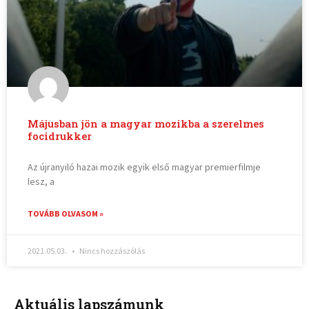
Májusban jön a magyar mozikba a szerelmes
focidrukker
Az újranyiló hazai mozik egyik első magyar premierfilmje
lesz, a
TOVÁBB OLVASOM »
2021.05.03.
Nincs hozzászólás
Aktuális lapszámunk