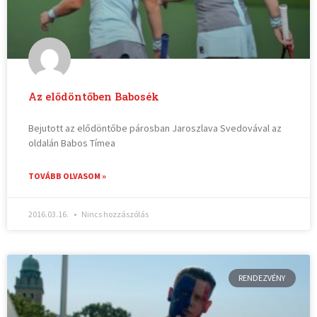
Az elődöntőben Babosék
Bejutott az elődöntőbe párosban Jaroszlava Svedovával az
oldalán Babos Tímea
TOVÁBB OLVASOM »
2016.03.16.
Nincs hozzászólás
RENDEZVÉNY