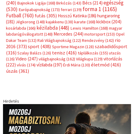
egészség
(240)
Bécs
(214)
Bajnokok Ligája
(168)
Birkózás
(143)
forma 1
(1165)
(530)
Európabajnokság
(173)
ferrari
(139)
Futball
(760)
futás
(305)
Hosszú Katinka
(186)
hungaroring
(181)
kickbox
(204)
Jégkorong
(148)
kajakkenu
(138)
karate
(168)
kézilabda
(448)
kosárlabda
(166)
Lewis Hamilton
(168)
magyar
Mercedes
(244)
labdarúgóválogatott
(148)
motorsport
(153)
Opel
rio
Dakar Team
(132)
Rali Világbajnokság
(122)
Rendezvény
(142)
sport
(438)
2016
(373)
szabadidősport
Sportime Magazin
(128)
(316)
tenisz
(416)
Szalay Balázs
(126)
táplálkozás
(155)
utazás
Video
(247)
vitorlázás
(126)
világbajnokság
(162)
Világkupa
(129)
életmód
(416)
(222)
vívás
(174)
vízilabda
(197)
Érdi Mária
(130)
úszás
(361)
Hirdetés