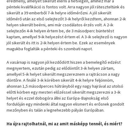
eredmény, amelyet sikerült elérni a hétvégén, amihez már a
pénteki kvalifikáció is fontos volt. Arra nagyon jól ráteszteltünk és
sikerült a 39 emberből 7-ik helyre időmérőzni. A jól sikerült
időmérő után az első selejtezőt 3-ik helyről kezdtem, ahonnan 2-ik
helyen sikerült beérni, ami már csodálatos érzés volt. A 2-ik
selejtezőn 4-ik helyen értem be, de 3 másodperc büntetést
kaptam, amellyel 9-ik helyezést értem el. A 3-ik selejtező is nagyon
jól sikerült és itt is 2-ik helyen értem be. Ezek az események
magukba foglalták a pénteki és szombati napot.
A vasárnap is nagyon jól kezdődött hiszen a bemelegítő edzést
megnyertem, ezután pedig az elődöntőt 3-ik helyen zártam,
amellyel 5-ik helyet sikerült megszereznem a rajtrácson a nagy
döntőre. A finálé 3-ik körében sikerült 4-ik helyre feljönnöm,
ahonnan 1,5 másodperces hátrányból egy nagy hajrával az utolsó
előtti körben egy mesteri előzéssel sikerült megszerezni a 3-ik
helyet és ezzel dobogóra állni az Európa-Bajnokság első
fordulóján egy mindenki által nagyon elismert és erősnek gondolt
mezőnyben és talán a legnehezebb pályán Európában.
Ha újra rajtolhatnál, mi az amit másképp tennél, és miért?