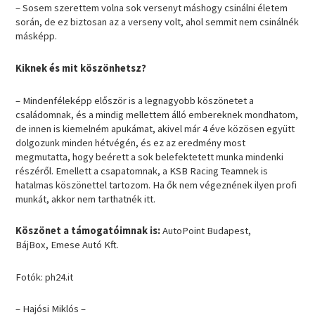
– Sosem szerettem volna sok versenyt máshogy csinálni életem
során, de ez biztosan az a verseny volt, ahol semmit nem csinálnék
másképp.
Kiknek és mit köszönhetsz?
– Mindenféleképp először is a legnagyobb köszönetet a
családomnak, és a mindig mellettem álló embereknek mondhatom,
de innen is kiemelném apukámat, akivel már 4 éve közösen együtt
dolgozunk minden hétvégén, és ez az eredmény most
megmutatta, hogy beérett a sok belefektetett munka mindenki
részéről. Emellett a csapatomnak, a KSB Racing Teamnek is
hatalmas köszönettel tartozom. Ha ők nem végeznének ilyen profi
munkát, akkor nem tarthatnék itt.
Köszönet a támogatóimnak is:
AutoPoint Budapest,
BájBox, Emese Autó Kft.
Fotók: ph24.it
– Hajósi Miklós –