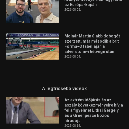
az Európa-kupán
2026.08.05.
Molnár Martin újabb dobogót
szerzett, már második a brit
Forma–3 tabelláján a
silverstone-i hétvége után
2026.08.04.
A legfrissebb videók
Az extrém időjárás és az
aszály következményeire hívja
fel a figyelmet Litkai Gergely
és a Greenpeace közös
híradója
2025.08.14.