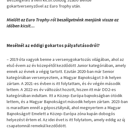
Beszélgetés a nem kicsit boldog Szabó Bende
gokartversenyzővel az Euro Trophy után.
Mielőtt az Euro Trophy-ról beszélgetnénk menjünk vissza az
időben kicsit…
Mesélnél az eddigi gokartos pályafutásodról?
– 2019 óta vagyok benne a versenygokartozás világában, ahol az
első évem az év közepétől kezdődött Junior kategóriában, amely
ennek az évnek a végig tartott. Ezután 2020-ban már Senior
kategóriában versenyeztem, a Magyar Bajnokságot 3-ik helyen
zártam. A 2021-es évben is itt folytattam, és év végén második
lettem. A 2022-es év változást hozott, hiszen itt már DD2-es
kategóriában indultam. Itt a Közep-Európa bajnokságban ötödik
lettem, és a Magyar Bajnokságot második helyen zártam. 2023-ban
is maradtam ennél a géposztálynál, ahol megnyertem a Magyar
Bajnokságot! Emelett a Közep-Európa zóna kupán dobogós
helyezést értem el. Az idei évet is itt folytatom, amely eddig az új
csapatomnál remekül kezdődött.