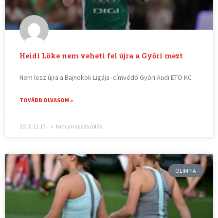
Heidi Löke nem veheti fel újra a Győri mezt
Nem lesz újra a Bajnokok Ligája–címvédő Győri Audi ETO KC
TOVÁBB OLVASOM »
2017.11.17.
Nincs hozzászólás
OLIMPIA