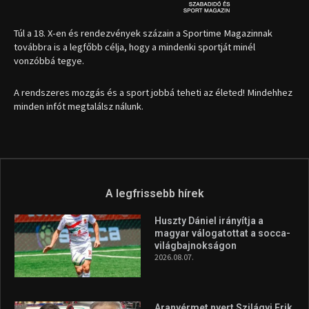
Túl a 18. X-en és rendezvények százain a Sportime Magazinnak
továbbra is a legfőbb célja, hogy a mindenki sportját minél
vonzóbbá tegye.
A rendszeres mozgás és a sport jobbá teheti az életed! Mindehhez
minden infót megtalálsz nálunk.
A legfrissebb hírek
Huszty Dániel irányítja a
magyar válogatottat a socca-
világbajnokságon
2026.08.07.
Aranyérmet nyert Szilágyi Erik