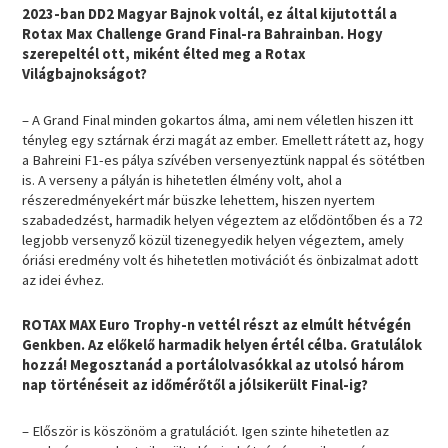
2023-ban DD2 Magyar Bajnok voltál, ez által kijutottál a
Rotax Max Challenge Grand Final-ra Bahrainban. Hogy
szerepeltél ott, miként élted meg a Rotax
Világbajnokságot?
– A Grand Final minden gokartos álma, ami nem véletlen hiszen itt
tényleg egy sztárnak érzi magát az ember. Emellett rátett az, hogy
a Bahreini F1-es pálya szívében versenyeztünk nappal és sötétben
is. A verseny a pályán is hihetetlen élmény volt, ahol a
részeredményekért már büszke lehettem, hiszen nyertem
szabadedzést, harmadik helyen végeztem az elődöntőben és a 72
legjobb versenyző közül tizenegyedik helyen végeztem, amely
óriási eredmény volt és hihetetlen motivációt és önbizalmat adott
az idei évhez.
ROTAX MAX Euro Trophy-n vettél részt az elmúlt hétvégén
Genkben. Az előkelő harmadik helyen értél célba. Gratulálok
hozzá! Megosztanád a portálolvasókkal az utolsó három
nap történéseit az időmérőtől a jólsikerült Final-ig?
– Először is köszönöm a gratulációt. Igen szinte hihetetlen az