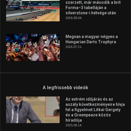
szerzett, már második a brit
Forma–3 tabelláján a
silverstone-i hétvége után
2026.08.04.
Megvan a magyar négyes a
Hungarian Darts Trophyra
2026.07.31.
A legfrissebb videók
Az extrém időjárás és az
aszály következményeire hívja
fel a figyelmet Litkai Gergely
és a Greenpeace közös
híradója
2025.08.14.