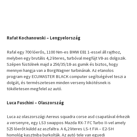
Rafał Kochanowski – Lengyelország
Rafal egy 700 lóerős, 1100 Nm-es BMW E81 1-essel áll rajthoz,
melyben egy brutális 4,2 literes, turbóval megfújt V8-as dolgozik.
Szépen füstölnek majd a 256/35/18-as gumik és biztos, hogy
mennyei hangja van a BorgWagner turbinának. Az etanolos
program egy ECUMASTER BLACK computer segítségével teszi a
dolgát, és természetesen minden verseny kikötésnek is
tökéletesen megfelel az autó.
Luca Fuschini – Olaszország
Luca az olaszországi Aereus squadra corse asd csapatával érkezik
a versenyre, egy LS3 swappos Mazda RX-7 FC Turbo II-vel amely
525 lóerőt küldd az aszfaltra. A 6,2 literes LS-t FIA – E2-SH
homológ kasztniba burkolták. Az autó tele van egyedi