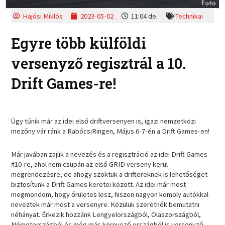
Hajósi Miklós
2023-05-02
11:04 de.
Technikai
Egyre több külföldi
versenyző regisztrál a 10.
Drift Games-re!
Úgy tűnik már az idei első driftversenyen is, igazi nemzetközi
mezőny vár ránk a RabócsiRingen, Május 6-7-én a Drift Games-en!
Már javában zajlik a nevezés és a regisztráció az idei Drift Games
#10-re, ahol nem csupán az első GRID verseny kerül
megrendezésre, de ahogy szoktuk a driftereknek is lehetőséget
biztosítunk a Drift Games keretei között. Az idei már most
megmondom, hogy őrületes lesz, hiszen nagyon komoly autókkal
neveztek már most a versenyre. Közülük szeretnék bemutatni
néhányat. Érkezik hozzánk Lengyelországból, Olaszországból,
Németországból és még más környező országból is versenyző,