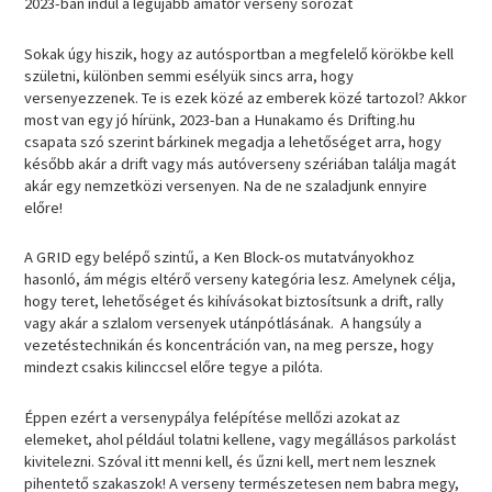
2023-ban indul a legújabb amatőr verseny sorozat
Sokak úgy hiszik, hogy az autósportban a megfelelő körökbe kell
születni, különben semmi esélyük sincs arra, hogy
versenyezzenek. Te is ezek közé az emberek közé tartozol? Akkor
most van egy jó hírünk, 2023-ban a Hunakamo és Drifting.hu
csapata szó szerint bárkinek megadja a lehetőséget arra, hogy
később akár a drift vagy más autóverseny szériában találja magát
akár egy nemzetközi versenyen. Na de ne szaladjunk ennyire
előre!
A GRID egy belépő szintű, a Ken Block-os mutatványokhoz
hasonló, ám mégis eltérő verseny kategória lesz. Amelynek célja,
hogy teret, lehetőséget és kihívásokat biztosítsunk a drift, rally
vagy akár a szlalom versenyek utánpótlásának. A hangsúly a
vezetéstechnikán és koncentráción van, na meg persze, hogy
mindezt csakis kilinccsel előre tegye a pilóta.
Éppen ezért a versenypálya felépítése mellőzi azokat az
elemeket, ahol például tolatni kellene, vagy megállásos parkolást
kivitelezni. Szóval itt menni kell, és űzni kell, mert nem lesznek
pihentető szakaszok! A verseny természetesen nem babra megy,