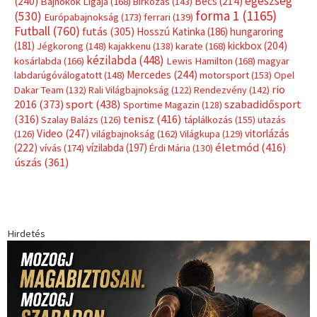
egészség
(240)
Bécs
(214)
Bajnokok Ligája
(168)
Birkózás
(143)
forma 1
(1165)
(530)
Európabajnokság
(173)
ferrari
(139)
Futball
(760)
futás
(305)
Hosszú Katinka
(186)
hungaroring
(181)
kickbox
(204)
Jégkorong
(148)
kajakkenu
(138)
karate
(168)
kézilabda
(448)
kosárlabda
(166)
Lewis Hamilton
(168)
magyar
Mercedes
(244)
labdarúgóválogatott
(148)
motorsport
(153)
Opel
rio
Dakar Team
(132)
Rali Világbajnokság
(122)
Rendezvény
(142)
sport
(438)
2016
(373)
szabadidősport
Sportime Magazin
(128)
(316)
tenisz
(416)
Szalay Balázs
(126)
táplálkozás
(155)
utazás
Video
(247)
vitorlázás
(126)
világbajnokság
(162)
Világkupa
(129)
életmód
(416)
(222)
vívás
(174)
vízilabda
(197)
Érdi Mária
(130)
úszás
(361)
Hirdetés