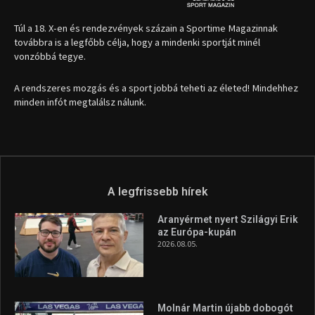
Túl a 18. X-en és rendezvények százain a Sportime Magazinnak
továbbra is a legfőbb célja, hogy a mindenki sportját minél
vonzóbbá tegye.
A rendszeres mozgás és a sport jobbá teheti az életed! Mindehhez
minden infót megtalálsz nálunk.
A legfrissebb hírek
Aranyérmet nyert Szilágyi Erik
az Európa-kupán
2026.08.05.
Molnár Martin újabb dobogót