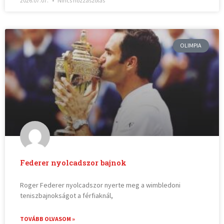
2026.07.07.
Nincs hozzászólás
OLIMPIA
Federer nyolcadszor bajnok
Roger Federer nyolcadszor nyerte meg a wimbledoni
teniszbajnokságot a férfiaknál,
TOVÁBB OLVASOM »