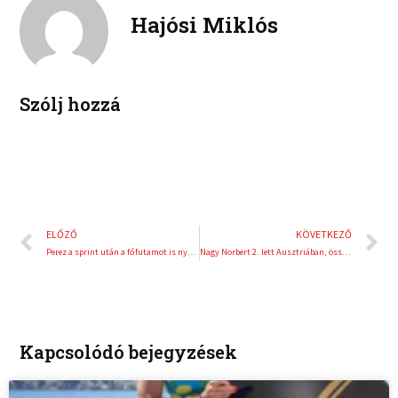
n
n
Hajósi Miklós
o
e
k
t
o
r
e
e
k
d
r
i
e
Szólj hozzá
n
s
t
Előző
K
ELŐZŐ
KÖVETKEZŐ
Perez a sprint után a főfutamot is nyerte
Nagy Norbert 2. lett Ausztriában, összetettben pedig vezet a Hegyi Európa-bajnokságban
Kapcsolódó bejegyzések