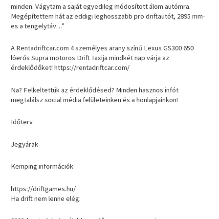
minden. Vágytam a saját egyedileg módosított álom autómra.
Megépítettem hát az eddigi leghosszabb pro driftautót, 2895 mm-
es a tengelytáv…”
A Rentadriftcar.com 4 személyes arany színű Lexus GS300 650
lóerős Supra motoros Drift Taxija mindkét nap várja az
érdeklődőket! https://rentadriftcar.com/
Na? Felkeltettük az érdeklődésed? Minden hasznos infót
megtalálsz social média felületeinken és a honlapjainkon!
Időterv
Jegyárak
Kemping információk
https://driftgames.hu/
Ha drift nem lenne elég: