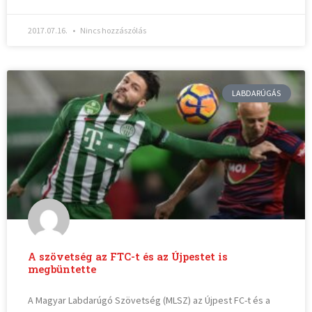
2017.07.16.
Nincs hozzászólás
LABDARÚGÁS
A szövetség az FTC-t és az Újpestet is
megbüntette
A Magyar Labdarúgó Szövetség (MLSZ) az Újpest FC-t és a