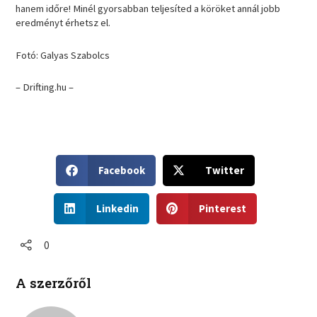
hanem időre! Minél gyorsabban teljesíted a köröket annál jobb
eredményt érhetsz el.
Fotó: Galyas Szabolcs
– Drifting.hu –
S
S
Facebook
Twitter
h
h
a
a
S
S
r
r
Linkedin
Pinterest
h
h
e
e
a
a
o
o
r
r
0
n
n
e
e
f
t
o
o
a
w
A szerzőről
n
n
c
i
l
p
e
t
i
i
b
t