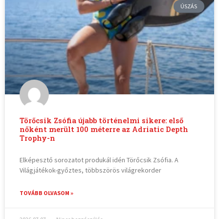
ÚSZÁS
Törőcsik Zsófia újabb történelmi sikere: első
nőként merült 100 méterre az Adriatic Depth
Trophy-n
Elképesztő sorozatot produkál idén Törőcsik Zsófia. A
Világjátékok-győztes, többszörös világrekorder
TOVÁBB OLVASOM »