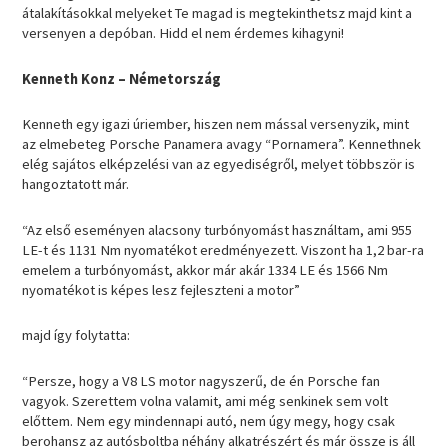
átalakításokkal melyeket Te magad is megtekinthetsz majd kint a
versenyen a depóban. Hidd el nem érdemes kihagyni!
Kenneth Konz – Németország
Kenneth egy igazi úriember, hiszen nem mással versenyzik, mint
az elmebeteg Porsche Panamera avagy “Pornamera”. Kennethnek
elég sajátos elképzelési van az egyediségről, melyet többször is
hangoztatott már.
“Az első eseményen alacsony turbónyomást használtam, ami 955
LE-t és 1131 Nm nyomatékot eredményezett. Viszont ha 1,2 bar-ra
emelem a turbónyomást, akkor már akár 1334 LE és 1566 Nm
nyomatékot is képes lesz fejleszteni a motor”
majd így folytatta:
“Persze, hogy a V8 LS motor nagyszerű, de én Porsche fan
vagyok. Szerettem volna valamit, ami még senkinek sem volt
előttem. Nem egy mindennapi autó, nem úgy megy, hogy csak
berohansz az autósboltba néhány alkatrészért és már össze is áll