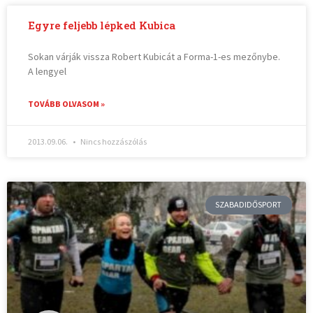
Egyre feljebb lépked Kubica
Sokan várják vissza Robert Kubicát a Forma-1-es mezőnybe.
A lengyel
TOVÁBB OLVASOM »
2013.09.06.
Nincs hozzászólás
SZABADIDŐSPORT