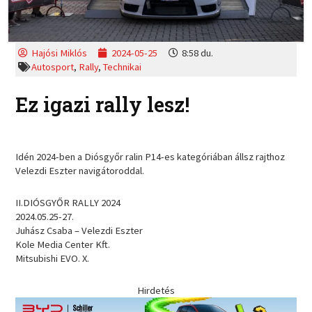
Hajósi Miklós
2024-05-25
8:58 du.
Autosport
,
Rally
,
Technikai
Ez igazi rally lesz!
Idén 2024-ben a Diósgyőr ralin P14-es kategóriában állsz rajthoz
Velezdi Eszter navigátoroddal.
II.DIÓSGYŐR RALLY 2024
2024.05.25-27.
Juhász Csaba – Velezdi Eszter
Kole Media Center Kft.
Mitsubishi EVO. X.
Hirdetés