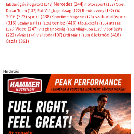
Címkék
Babos Tímea
asztalitenisz
(130)
atlétika
(144)
autosport
(123)
egészség
(240)
Bécs
(214)
Bajnokok Ligája
(168)
Birkózás
(143)
forma 1
(1165)
(530)
Európabajnokság
(173)
ferrari
(139)
Futball
(760)
futás
(305)
Hosszú Katinka
(186)
hungaroring
(181)
kickbox
(204)
Jégkorong
(148)
kajakkenu
(138)
karate
(168)
kézilabda
(448)
kosárlabda
(166)
Lewis Hamilton
(168)
magyar
Mercedes
(244)
labdarúgóválogatott
(148)
motorsport
(153)
Opel
rio
Dakar Team
(132)
Rali Világbajnokság
(122)
Rendezvény
(142)
sport
(438)
2016
(373)
szabadidősport
Sportime Magazin
(128)
(316)
tenisz
(416)
Szalay Balázs
(126)
táplálkozás
(155)
utazás
Video
(247)
vitorlázás
(126)
világbajnokság
(162)
Világkupa
(129)
életmód
(416)
(222)
vívás
(174)
vízilabda
(197)
Érdi Mária
(130)
úszás
(361)