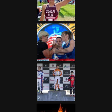
„A Forma-1-es Magyar
Nagydíj az egész nemzetnek
fontos”
2025.06.19.
Galéria