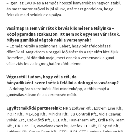
– Igen, az EVO X-es a tempós hosszú kanyarokban nagyon stabil,
és most motor erővel is jól állunk, ezért azt gondolom, hogy
fekszik majd nekünk ez a pálya.
Vasárnapra sem vár rátok kevés kilométer a Mályinka –
Középgaradna szakaszon. Itt nem sok egyenes vár rátok.
Milyen gumikkal vágtok neki a versenynek?
– Ez még rejtély a számomra. Lehet, hogy pénzfeldobással
döntjük el. Megvárom a reggeli időjárást és a rajt előtt kitaláljuk.
Remélem, jól döntünk majd, mert ennek a versenynek a gumi
választás lesz a legmeghatározóbb eleme.
Végezetül tudom, hogy cél a cél, de
hányadikként szeretnétek felállni a dobogóra vasárnap?
– A dobogóra szeretnénk állni mindenképp, a többi majd a
gumiválasztáson és a szerencsén múlik.
Együttműködő partnereink:
NR Szoftver Kft., Extrem Line Kft.,
P.O.P. Kft., ML-Log Kft., Mihidra Kft., JB Controll Kft., Vidia Csavar,
Volvid Zrt., Cső-Kötő Kft., LEL Kft., Hun-Therm Kft., Érdi Rally Team
Kft., DR. Lan. Eu, www.lanexpert.hu, Artifex J+J Kft, TT Sped Kft.,
Lubland Kft, Green Goes Kft., FEEL-it Bt, GTT-Logistic Solution Kft.,