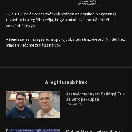
1035 Budapest, Miklós u. 7.
+36 30 471 1373
info (kukac) sportime.hu
Túl a 18. X-en és rendezvények százain a Sportime Magazinnak
továbbra is a legfőbb célja, hogy a mindenki sportját minél
vonzóbbá tegye.
A rendszeres mozgás és a sport jobbá teheti az életed! Mindehhez
minden infót megtalálsz nálunk.