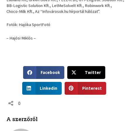
BB-Logistic Solution Kft., LetMeSolvelt Kft., Robinwork Kft.,
Choco-Milk Kft., Az “Infovárosok.hu hírportál hálózat”.
Fotók: Hajóka SportFotó
– Hajósi Miklós –
S
S
Facebook
Twitter
h
h
a
a
S
S
r
r
Linkedin
Pinterest
h
h
e
e
a
a
o
o
r
r
0
n
n
e
e
f
t
o
o
a
w
A szerzőről
n
n
c
i
l
p
e
t