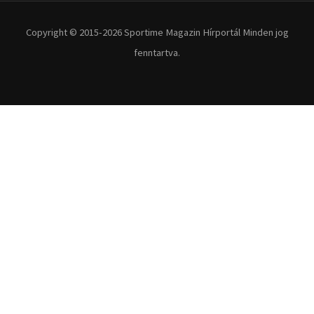
Extrém Sportok
Fitnesz
Egyéb szabadidősport
Túra-Utazás
Lovassport
Közösségi sport
Copyright © 2015-2026 Sportime Magazin Hírportál Minden jog
fenntartva.