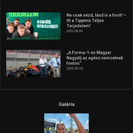
A legfrissebb videók
Az extrém időjárás és az
aszály következményeire hívja
fel a figyelmet Litkai Gergely
és a Greenpeace közös
híradója
2025.08.14.
Ne csak nézd, lásd is a focit! –
itt a Tippmix Teljes
Terjedelem!
2025.08.05.