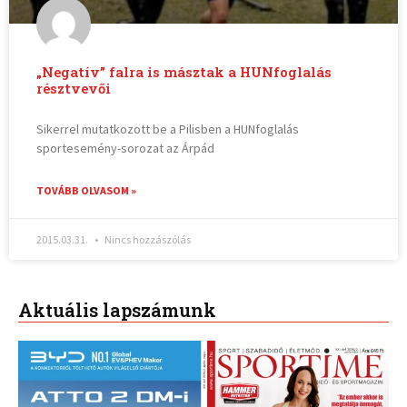
„Negatív” falra is másztak a HUNfoglalás
résztvevői
Sikerrel mutatkozott be a Pilisben a HUNfoglalás
sportesemény-sorozat az Árpád
TOVÁBB OLVASOM »
2015.03.31.
Nincs hozzászólás
Aktuális lapszámunk