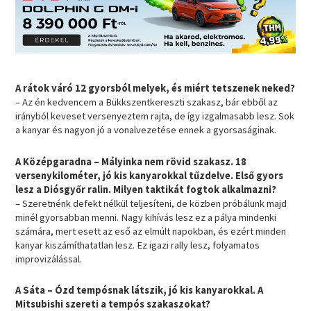
A rátok váró 12 gyorsból melyek, és miért tetszenek neked?
– Az én kedvencem a Bükkszentkereszti szakasz, bár ebből az
irányból keveset versenyeztem rajta, de így izgalmasabb lesz. Sok
a kanyar és nagyon jó a vonalvezetése ennek a gyorsaságinak.
A Középgaradna – Mályinka nem rövid szakasz. 18
versenykilométer, jó kis kanyarokkal tűzdelve. Első gyors
lesz a Diósgyőr ralin. Milyen taktikát fogtok alkalmazni?
– Szeretnénk defekt nélkül teljesíteni, de közben próbálunk majd
minél gyorsabban menni. Nagy kihívás lesz ez a pálya mindenki
számára, mert esett az eső az elmúlt napokban, és ezért minden
kanyar kiszámíthatatlan lesz. Ez igazi rally lesz, folyamatos
improvizálással.
A Sáta – Ózd tempósnak látszik, jó kis kanyarokkal. A
Mitsubishi szereti a tempós szakaszokat?