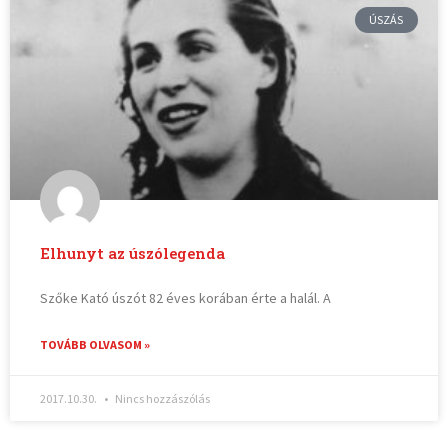
ÚSZÁS
Elhunyt az úszólegenda
Szőke Kató úszót 82 éves korában érte a halál. A
TOVÁBB OLVASOM »
2017.10.30.
Nincs hozzászólás