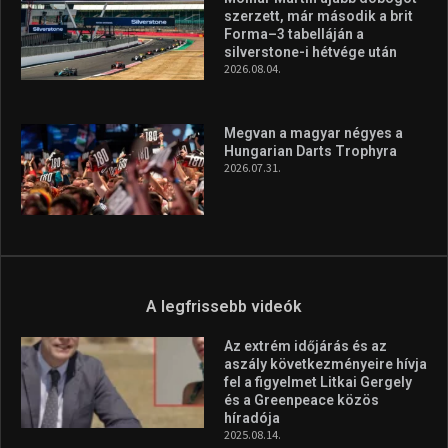
A legfrissebb hírek
Aranyérmet nyert Szilágyi Erik
az Európa-kupán
2026.08.05.
Molnár Martin újabb dobogót
szerzett, már második a brit
Forma–3 tabelláján a
silverstone-i hétvége után
2026.08.04.
Megvan a magyar négyes a
Hungarian Darts Trophyra
2026.07.31.