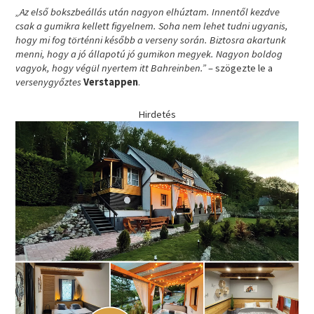
„Az első bokszbeállás után nagyon elhúztam. Innentől kezdve
csak a gumikra kellett figyelnem. Soha nem lehet tudni ugyanis,
hogy mi fog történni később a verseny során. Biztosra akartunk
menni, hogy a jó állapotú jó gumikon megyek. Nagyon boldog
vagyok, hogy végül nyertem itt Bahreinben.”
– szögezte le a
versenygyőztes
Verstappen
.
Hirdetés