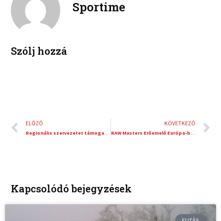
Sportime
i
e
n
s
t
Szólj hozzá
Előző
K
ELŐZŐ
KÖVETKEZŐ
Regionális szervezetet támogat Lubics Szilvia ultrafutó legközelebbi futásával
RAW Masters Erőemelő Európa-bajnokság – Fekete Miklós mindent megnyert
Kapcsolódó bejegyzések
FUTÁS