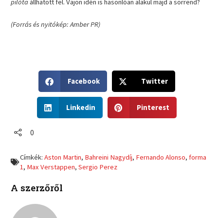
pilóta
állhatott fel. Vajon idén is hasonlóan alakul majd a sorrend?
(Forrás és nyitókép: Amber PR)
S
S
Facebook
Twitter
h
h
a
a
S
S
r
r
Linkedin
Pinterest
h
h
e
e
a
a
o
o
r
r
0
n
n
e
e
f
t
o
o
a
w
Címkék:
Aston Martin
,
Bahreini Nagydíj
,
Fernando Alonso
,
forma
n
n
c
i
1
,
Max Verstappen
,
Sergio Perez
l
p
e
t
i
i
b
t
A szerzőről
n
n
o
e
k
t
o
r
e
e
k
d
r