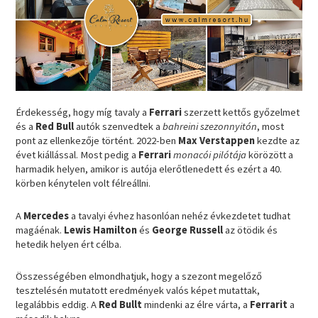
Érdekesség, hogy míg tavaly a
Ferrari
szerzett kettős győzelmet
és a
Red Bull
autók szenvedtek a
bahreini szezonnyitón
, most
pont az ellenkezője történt. 2022-ben
Max Verstappen
kezdte az
évet kiállással. Most pedig a
Ferrari
monacói pilótája
körözött a
harmadik helyen, amikor is autója elerőtlenedett és ezért a 40.
körben kénytelen volt félreállni.
A
Mercedes
a tavalyi évhez hasonlóan nehéz évkezdetet tudhat
magáénak.
Lewis Hamilton
és
George Russell
az ötödik és
hetedik helyen ért célba.
Összességében elmondhatjuk, hogy a szezont megelőző
tesztelésén mutatott eredmények valós képet mutattak,
legalábbis eddig. A
Red Bullt
mindenki az élre várta, a
Ferrarit
a