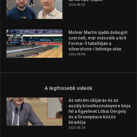
2026.08.05.
Molnár Martin újabb dobogót
szerzett, már második a brit
Forma–3 tabelláján a
silverstone-i hétvége után
2026.08.04.
A legfrissebb videók
Az extrém időjárás és az
aszály következményeire hívja
fel a figyelmet Litkai Gergely
és a Greenpeace közös
híradója
2025.08.14.