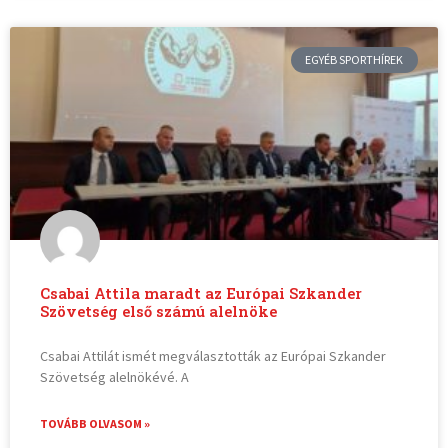
EGYÉB SPORTHÍREK
Csabai Attila maradt az Európai Szkander
Szövetség első számú alelnöke
Csabai Attilát ismét megválasztották az Európai Szkander
Szövetség alelnökévé. A
TOVÁBB OLVASOM »