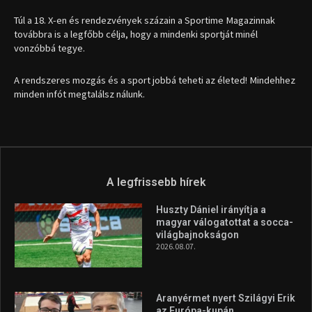
Túl a 18. X-en és rendezvények százain a Sportime Magazinnak
továbbra is a legfőbb célja, hogy a mindenki sportját minél
vonzóbbá tegye.
A rendszeres mozgás és a sport jobbá teheti az életed! Mindehhez
minden infót megtalálsz nálunk.
A legfrissebb hírek
Huszty Dániel irányítja a
magyar válogatottat a socca-
világbajnokságon
2026.08.07.
Aranyérmet nyert Szilágyi Erik
az Európa-kupán