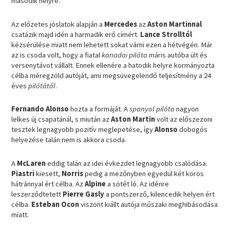
második helyre.
Az előzetes jóslatok alapján a
Mercedes
az
Aston Martinnal
csatázik majd idén a harmadik erő címért.
Lance Strolltól
kézsérülése miatt nem lehetett sokat várni ezen a hétvégén. Már
az is csoda volt, hogy a fiatal
kanadai pilóta
máris autóba ült és
versenytávot vállalt. Ennek ellenére a hatodik helyre kormányozta
célba méregzöld autóját, ami megsüvegelendő teljesítmény a 24
éves
pilótától
.
Fernando Alonso
hozta a formáját. A
spanyol pilóta
nagyon
lelkes új csapatánál, s miután az
Aston Martin
volt az előszezoni
tesztek legnagyobb pozitív meglepetése, így
Alonso
dobogós
helyezése talán nem is akkora csoda.
A
McLaren
eddig talán az idei évkezdet legnagyobb csalódása.
Piastri
kiesett,
Norris
pedig a mezőnyben egyedül két körös
hátránnyal ért célba. Az
Alpine
a sötét ló. Az idénre
leszerződtetett
Pierre Gasly
a pontszerző, kilencedik helyen ért
célba.
Esteban Ocon
viszont kiállt autója műszaki meghibásodása
miatt.