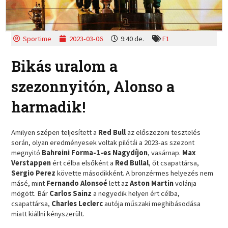
Sportime
2023-03-06
9:40 de.
F1
Bikás uralom a
szezonnyitón, Alonso a
harmadik!
Amilyen szépen teljesített a
Red Bull
az előszezoni tesztelés
során, olyan eredményesek voltak pilótái a 2023-as szezont
megnyitó
Bahreini Forma-1-es Nagydíjon
, vasárnap.
Max
Verstappen
ért célba elsőként a
Red Bullal
, őt csapattársa,
Sergio Perez
követte másodikként. A bronzérmes helyezés nem
másé, mint
Fernando Alonsoé
lett az
Aston Martin
volánja
mögött. Bár
Carlos Sainz
a negyedik helyen ért célba,
csapattársa,
Charles Leclerc
autója műszaki meghibásodása
miatt kiállni kényszerült.