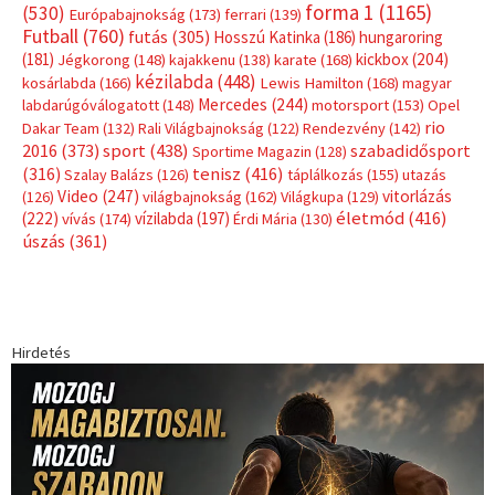
forma 1
(1165)
(530)
Európabajnokság
(173)
ferrari
(139)
Futball
(760)
futás
(305)
Hosszú Katinka
(186)
hungaroring
(181)
kickbox
(204)
Jégkorong
(148)
kajakkenu
(138)
karate
(168)
kézilabda
(448)
kosárlabda
(166)
Lewis Hamilton
(168)
magyar
Mercedes
(244)
labdarúgóválogatott
(148)
motorsport
(153)
Opel
rio
Dakar Team
(132)
Rali Világbajnokság
(122)
Rendezvény
(142)
sport
(438)
2016
(373)
szabadidősport
Sportime Magazin
(128)
(316)
tenisz
(416)
Szalay Balázs
(126)
táplálkozás
(155)
utazás
Video
(247)
vitorlázás
(126)
világbajnokság
(162)
Világkupa
(129)
életmód
(416)
(222)
vívás
(174)
vízilabda
(197)
Érdi Mária
(130)
úszás
(361)
Hirdetés