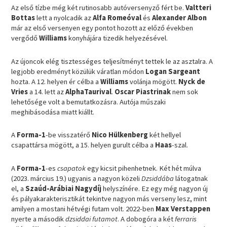
Az első tízbe még két rutinosabb autóversenyző fért be.
Valtteri
Bottas
lett a nyolcadik az
Alfa Romeóval
és
Alexander Albon
már az első versenyen egy pontot hozott az előző években
vergődő
Williams
konyhájára tizedik helyezésével.
Az újoncok elég tisztességes teljesítményt tettek le az asztalra. A
legjobb eredményt közülük váratlan módon
Logan Sargeant
hozta. A 12. helyen ér célba a
Williams
volánja mögött.
Nyck de
Vries
a 14. lett az
AlphaTaurival
.
Oscar Piastrinak
nem sok
lehetősége volt a bemutatkozásra. Autója műszaki
meghibásodása miatt kiállt.
A
Forma-1
-be visszatérő
Nico Hülkenberg
két hellyel
csapattársa mögött, a 15. helyen gurult célba a
Haas
-szal.
A
Forma-1
-es
csapatok
egy kicsit pihenhetnek. Két hét múlva
(2023. március 19.) ugyanis a nagyon közeli
Dzsiddába
látogatnak
el, a
Szaúd-Arábiai Nagydíj
helyszínére. Ez egy még nagyon új
és pályakarakterisztikát tekintve nagyon más verseny lesz, mint
amilyen a mostani hétvégi futam volt. 2022-ben
Max Verstappen
nyerte a második
dzsiddai futamot
. A dobogóra a két
ferraris