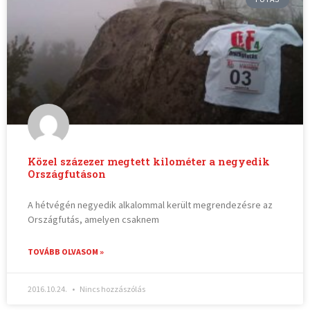
Közel százezer megtett kilométer a negyedik
Országfutáson
A hétvégén negyedik alkalommal került megrendezésre az
Országfutás, amelyen csaknem
TOVÁBB OLVASOM »
2016.10.24.
Nincs hozzászólás