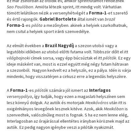
ez már zsinórban az ötödik év, amikor sprintfutamot rendeznek
Sao Paulóban
. Amióta létezik sprint, itt mindig volt. Várhatóan
tömött lelátókon nézik a versenyhétvégét a
Forma-1
-et szerető
és értő rajongók.
Gabriel Bortoleto
által ismét van
brazil
Forma-1
-es
pilóta
a mezőnyben. akinek a helyiek szurkolhatnak,
nem csitul a helyiek sport iránti szenvedélye.
Az elmúlt években a
Brazil Nagydíj
a szezon utolsó vagy a
legutóbbi időkben az utolsó előtti futama volt. Többször dőlt el itt
világbajnoki
címek sorsa, vagy épp búcsúztak el itt
pilóták
. Ez egy
ideje másként van, most is ezzel együtt még négy futam hátravan
a szezonból. Nagyon kedvelt ez a helyszín, ez a pálya. Idén is várja
mindenki, hogy visszatérjen a cirkusz erre a legendás helyszínre.
A
Forma-1
-es
pilóták
számára jól ismert az
Interlagos
versenypálya
, így tudják, hogy ezen a magaslati helyszínen sem
lesz könnyű dolguk. Az autók és motorjaik
Mexikóváros
után itt is
oxigénhiányos levegőnek lesznek kitéve. Azok, akik
Mexikóban
is
szenvedtek, valószínűleg most is fognak. S ha ez nem lenne elég,
Interlagosban az órajárással ellentétes irányban köröznek majd az
autók. Ez pedig nagyon igénybe veszi a pilóták nyakizmát.