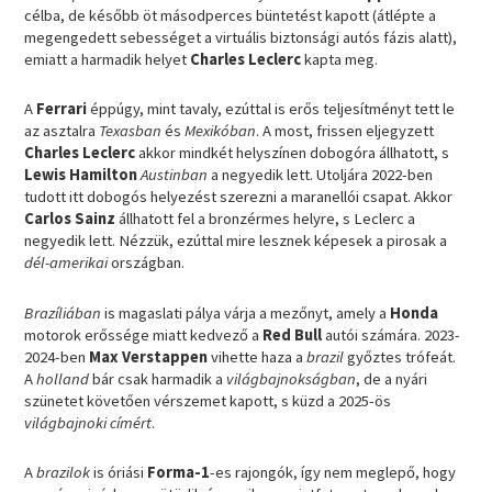
célba, de később öt másodperces büntetést kapott (átlépte a
megengedett sebességet a virtuális biztonsági autós fázis alatt),
emiatt a harmadik helyet
Charles Leclerc
kapta meg.
A
Ferrari
éppúgy, mint tavaly, ezúttal is erős teljesítményt tett le
az asztalra
Texasban
és
Mexikóban
. A most, frissen eljegyzett
Charles Leclerc
akkor mindkét helyszínen dobogóra állhatott, s
Lewis Hamilton
Austinban
a negyedik lett. Utoljára 2022-ben
tudott itt dobogós helyezést szerezni a maranellói csapat. Akkor
Carlos Sainz
állhatott fel a bronzérmes helyre, s Leclerc a
negyedik lett. Nézzük, ezúttal mire lesznek képesek a pirosak a
dél-amerikai
országban.
Brazíliában
is magaslati pálya várja a mezőnyt, amely a
Honda
motorok erőssége miatt kedvező a
Red Bull
autói számára. 2023-
2024-ben
Max Verstappen
vihette haza a
brazil
győztes trófeát.
A
holland
bár csak harmadik a
világbajnokságban
, de a nyári
szünetet követően vérszemet kapott, s küzd a 2025-ös
világbajnoki címért
.
A
brazilok
is óriási
Forma-1
-es rajongók, így nem meglepő, hogy