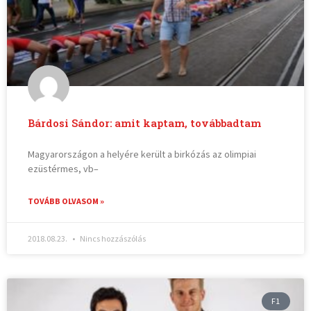
Bárdosi Sándor: amit kaptam, továbbadtam
Magyarországon a helyére került a birkózás az olimpiai
ezüstérmes, vb–
TOVÁBB OLVASOM »
2018.08.23.
Nincs hozzászólás
F1