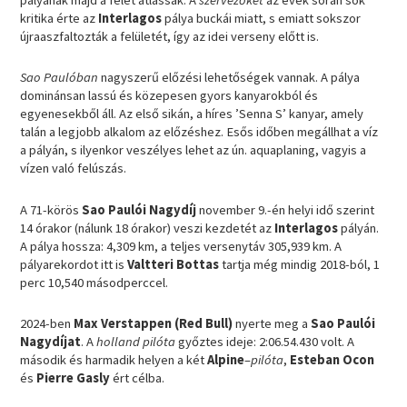
kritika érte az
Interlagos
pálya buckái miatt, s emiatt sokszor
újraaszfaltozták a felületét, így az idei verseny előtt is.
Sao Paulóban
nagyszerű előzési lehetőségek vannak. A pálya
dominánsan lassú és közepesen gyors kanyarokból és
egyenesekből áll. Az első sikán, a híres ’Senna S’ kanyar, amely
talán a legjobb alkalom az előzéshez. Esős időben megállhat a víz
a pályán, s ilyenkor veszélyes lehet az ún. aquaplaning, vagyis a
vízen való felúszás.
A 71-körös
Sao Paulói Nagydíj
november 9.-én helyi idő szerint
14 órakor (nálunk 18 órakor) veszi kezdetét az
Interlagos
pályán.
A pálya hossza: 4,309 km, a teljes versenytáv 305,939 km. A
pályarekordot itt is
Valtteri Bottas
tartja még mindig 2018-ból, 1
perc 10,540 másodperccel.
2024-ben
Max Verstappen (Red Bull)
nyerte meg a
Sao Paulói
Nagydíjat
. A
holland pilóta
győztes ideje: 2:06.54.430 volt. A
második és harmadik helyen a két
Alpine
–
pilóta
,
Esteban
Ocon
és
Pierre Gasly
ért célba.