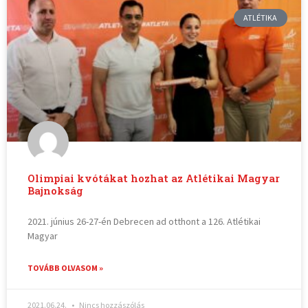
ATLÉTIKA
Olimpiai kvótákat hozhat az Atlétikai Magyar
Bajnokság
2021. június 26-27-én Debrecen ad otthont a 126. Atlétikai
Magyar
TOVÁBB OLVASOM »
2021.06.24.
Nincs hozzászólás