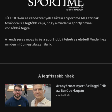
Túl a 18. X-en és rendezvények százain a Sportime Magazinnak
továbbra is a legfőbb célja, hogy a mindenki sportját minél
vonzóbbá tegye.
A rendszeres mozgás és a sport jobbá teheti az életed! Mindehhez
minden infót megtalálsz nálunk.
A legfrissebb hírek
Aranyérmet nyert Szilágyi Erik
az Európa-kupán
2026.08.05.