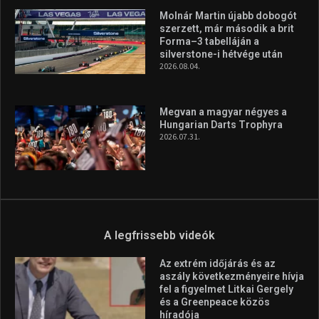
Molnár Martin újabb dobogót
szerzett, már második a brit
Forma–3 tabelláján a
silverstone-i hétvége után
2026.08.04.
Megvan a magyar négyes a
Hungarian Darts Trophyra
2026.07.31.
A legfrissebb videók
Az extrém időjárás és az
aszály következményeire hívja
fel a figyelmet Litkai Gergely
és a Greenpeace közös
híradója