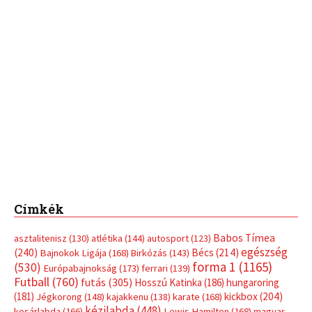
Címkék
Babos Tímea
asztalitenisz
(130)
atlétika
(144)
autosport
(123)
egészség
(240)
Bécs
(214)
Bajnokok Ligája
(168)
Birkózás
(143)
forma 1
(1165)
(530)
Európabajnokság
(173)
ferrari
(139)
Futball
(760)
futás
(305)
Hosszú Katinka
(186)
hungaroring
(181)
kickbox
(204)
Jégkorong
(148)
kajakkenu
(138)
karate
(168)
kézilabda
(448)
kosárlabda
(166)
Lewis Hamilton
(168)
magyar