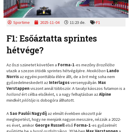
Sportime
2025-11-04
11:23 de.
F1
F1: Esőáztatta sprintes
hétvége?
Az őszi szünetet követően a
Forma-1
-es mezőny
Brazíliába
utazik a szezon ötödik sprintes hétvégéjére.
Mexikóban
Lando
Norris
az egyéni ponttábla élére állt, de a
brit
még soha nem
győzedelmeskedett az
Interlagos
versenypályán.
Max
Verstappen
viszont annál többször. A tavalyi káoszos futamon is a
holland
ért célba elsőként, s a nagy felhajtásban az
Alpine
mindkét
pilótája
is dobogóra állhatott.
A
Sao Paulói Nagydíj
az elmúlt években okozott pár
meglepetést, hogy ne menjünk nagyon messzire, nézzük a 2022-
es évet, amikor
George Russell
első
Forma-1
-es győzelmét
gyűjtötte be a
brazil aszfaltcsíkon
. 2024-ben
Max Verstappen
a