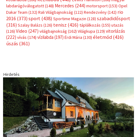
Mercedes
(244)
labdarúgóválogatott
(148)
motorsport
(153)
Opel
rio
Dakar Team
(132)
Rali Világbajnokság
(122)
Rendezvény
(142)
sport
(438)
2016
(373)
szabadidősport
Sportime Magazin
(128)
(316)
tenisz
(416)
Szalay Balázs
(126)
táplálkozás
(155)
utazás
Video
(247)
vitorlázás
(126)
világbajnokság
(162)
Világkupa
(129)
életmód
(416)
(222)
vívás
(174)
vízilabda
(197)
Érdi Mária
(130)
úszás
(361)
Hirdetés