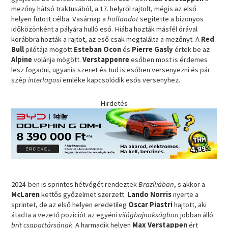
mezőny hátsó traktusából, a 17. helyről rajtolt, mégis az első
helyen futott célba. Vasárnap a
hollandot
segítette a bizonyos
időközönként a pályára hulló eső. Hiába hozták másfél órával
korábbra hozták a rajtot, az eső csak megtalálta a mezőnyt. A
Red
Bull
pilótája mögött
Esteban Ocon
és
Pierre
Gasly
értek be az
Alpine
volánja mögött.
Verstappenre
esőben most is érdemes
lesz fogadni, ugyanis szeret és tud is esőben versenyezni és pár
szép
interlagosi
emléke kapcsolódik esős versenyhez.
Hirdetés
2024-ben is sprintes hétvégét rendeztek
Brazíliában
, s akkor a
McLaren
kettős győzelmet szerzett.
Lando Norris
nyerte a
sprintet, de az első helyen eredetileg
Oscar Piastri
hajtott, aki
átadta a vezető pozíciót az egyéni
világbajnokságban
jobban álló
brit csapattársának
. A harmadik helyen
Max Verstappen
ért