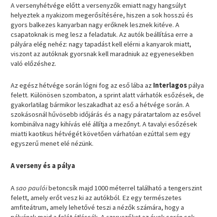
A versenyhétvége előtt a versenyzők emiatt nagy hangsúlyt
helyeztek a nyakizom megerősítésére, hiszen a sok hosszú és
gyors balkezes kanyarban nagy erőknek lesznek kitéve. A
csapatoknak is meg lesz a feladatuk. Az autók beállítása erre a
pályára elég nehéz: nagy tapadást kell elérni a kanyarok miatt,
viszont az autóknak gyorsnak kell maradniuk az egyenesekben
való előzéshez.
Az egész hétvége során lógni fog az eső lába az
Interlagos
pálya
felett. Különösen szombaton, a sprint alatt várhatók esőzések, de
gyakorlatilag bármikor leszakadhat az eső a hétvége során. A
szokásosnál hűvösebb időjárás és a nagy páratartalom az esővel
kombinálva nagy kihívás elé állítja a mezőnyt. A tavalyi esőzések
miatti kaotikus hétvégét követően várhatóan ezúttal sem egy
egyszerű menet elé nézünk.
A verseny és a pálya
A
sao paulói
betoncsík majd 1000 méterrel található a tengerszint
felett, amely erőt vesz ki az autókból. Ez egy természetes
amfiteátrum, amely lehetővé teszi a nézők számára, hogy a
pályának majd a felét átlássák. A
szervezőket
az évek során sok