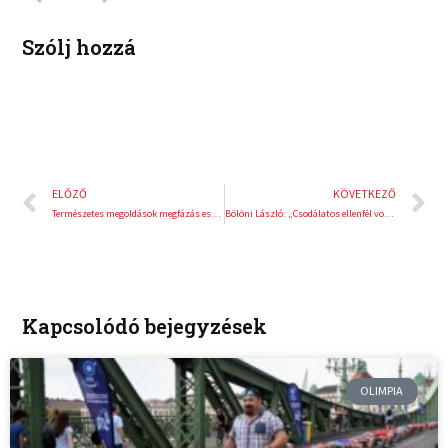
n
s
t
Szólj hozzá
Előző
K
ELŐZŐ
KÖVETKEZŐ
Természetes megoldások megfázás esetére
Bölöni László: „Csodálatos ellenfél volt az 1985-ös Honvéd”
Kapcsolódó bejegyzések
OLIMPIA