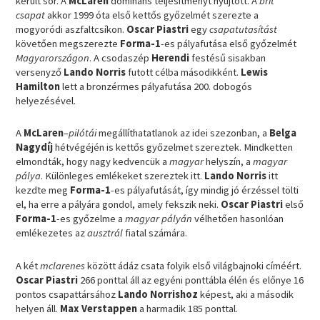
került sor. A
McLaren
domináns teljesítményt nyújtott. A
brit
csapat
akkor 1999 óta első kettős győzelmét szerezte a
mogyoródi aszfaltcsíkon.
Oscar Piastri
egy
csapatutasítást
követően megszerezte
Forma-1
-es pályafutása első győzelmét
Magyarországon
. A csodaszép
Herendi
festésű sisakban
versenyző
Lando Norris
futott célba másodikként.
Lewis
Hamilton
lett a bronzérmes pályafutása 200. dobogós
helyezésével.
A
McLaren
–
pilótái
megállíthatatlanok az idei szezonban, a
Belga
Nagydíj
hétvégéjén is kettős győzelmet szereztek. Mindketten
elmondták, hogy nagy kedvencük a
magyar
helyszín, a
magyar
pálya
. Különleges emlékeket szereztek itt.
Lando Norris
itt
kezdte meg
Forma-1
-es pályafutását, így mindig jó érzéssel tölti
el, ha erre a pályára gondol, amely fekszik neki.
Oscar Piastri
első
Forma-1
-es győzelme a
magyar pályán
vélhetően hasonlóan
emlékezetes az
ausztrál
fiatal számára.
A két
mclarenes
között ádáz csata folyik első világbajnoki címéért.
Oscar Piastri
266 ponttal áll az egyéni ponttábla élén és előnye 16
pontos csapattársához
Lando Norrishoz
képest, aki a második
helyen áll.
Max Verstappen
a harmadik 185 ponttal.