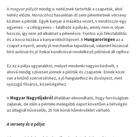
A
magyar pályát
mindig is nehéznek tartották a csapatok, ahol
nehéz előzni.
Monacóhoz
hasonlóan itt sem pihenhetnek verseny
közben a pilóták. Egyik kanyar a másikba vezet, s mindössze egy
egyenes – a célegyenes – található a pályán, amely nem is olyan
hosszú, így nem ad alkalmat a pihenésre. Fontos a jó fékstabilitás
és a kocsi húzása a kanyarokból kijövet. A
Hungaroringen
az a
csapat a nyerő, amely jó mechanikai tapadással, valamint húzással
bíró autóval és jó fizikai kondícióval rendelkező pilótával áll rajthoz.
Ez az a pálya ugyanakkor, melyet mindenki nagyon kedvelt, s
ahová mindig szívesen jönnek a pilóták és csapatok. Ennek köze
van a kitűnő szervezéshez, a jó hangulathoz és
Budapest
, mint
nyüzsgő főváros, közelségéhez.
A
Magyar Nagydíjakról
általában elmondható, hogy forróságban
zajlanak, de idén a pénteki melegebb napot követően a hétvégén
az átlagnál hűvösebb, 25 fok körüli hőmérséklet várható.
A verseny és a pálya