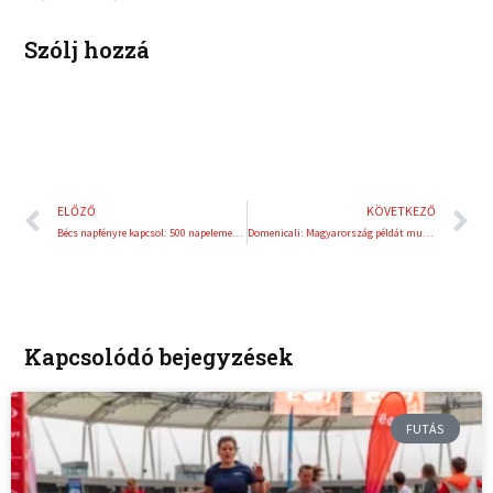
n
s
t
Szólj hozzá
Előző
K
ELŐZŐ
KÖVETKEZŐ
Bécs napfényre kapcsol: 500 napelemes rendszer a jövőért
Domenicali: Magyarország példát mutat a világnak
Kapcsolódó bejegyzések
FUTÁS