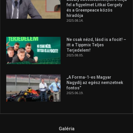
Molnár Martin újabb dobogót
szerzett, már második a brit
Forma–3 tabelláján a
silverstone-i hétvége után
2026.08.04.
A legfrissebb videók
Az extrém időjárás és az
aszály következményeire hívja
fel a figyelmet Litkai Gergely
és a Greenpeace közös
híradója
2025.08.14.
Ne csak nézd, lásd is a focit! –
itt a Tippmix Teljes
Terjedelem!