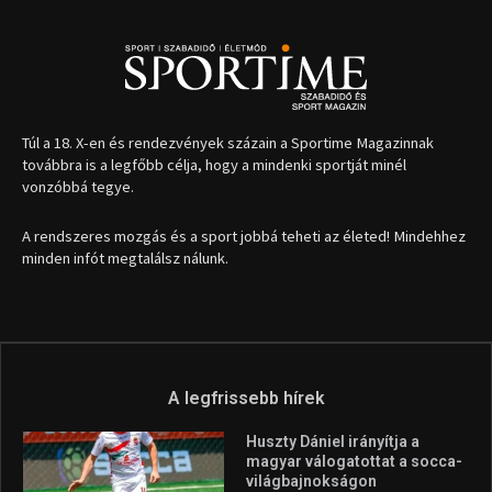
1035 Budapest, Miklós u. 7.
+36 30 471 1373
info (kukac) sportime.hu
Túl a 18. X-en és rendezvények százain a Sportime Magazinnak
továbbra is a legfőbb célja, hogy a mindenki sportját minél
vonzóbbá tegye.