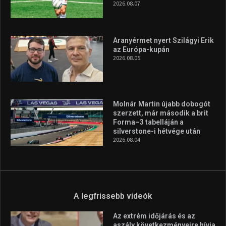
A rendszeres mozgás és a sport jobbá teheti az életed! Mindehhez
minden infót megtalálsz nálunk.
A legfrissebb hírek
Huszty Dániel irányítja a
magyar válogatottat a socca-
világbajnokságon
2026.08.07.
Aranyérmet nyert Szilágyi Erik
az Európa-kupán
2026.08.05.