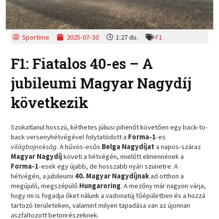
Sportime
2025-07-30
1:27 du.
F1
F1: Fiatalos 40-es – A
jubileumi Magyar Nagydíj
következik
Szokatlanul hosszú, kéthetes júliusi pihenőt követően egy back-to-
back versenyhétvégével folytatódott a
Forma-1
-es
világbajnokság
. A hűvös-esős
Belga Nagydíjat
a napos-száraz
Magyar Nagydíj
követi a hétvégén, mielőtt elmennének a
Forma-1
-esek egy újabb, de hosszabb nyári szünetre. A
hétvégén, a jubileumi
40. Magyar Nagydíjnak
ad otthon a
megújuló, megszépülő
Hungaroring
. A mezőny már nagyon várja,
hogy mi is fogadja őket nálunk a vadonatúj főépületben és a hozzá
tartozó területeken, valamint milyen tapadása van az újonnan
aszfaltozott betonrészeknek.