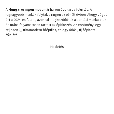
A
Hungaroringen
most már három éve tart a felújítás. A
legnagyobb munkák folytak a ringen az elmúlt évben. Ahogy véget
ért a 2024-es futam, azonnal megkezdődtek a bontási munkálatok
és utána folyamatosan tartott az építkezés. Az eredmény: egy
teljesen új, ultramodern főépület, és egy óriási, újjáépített
főlelátó.
Hirdetés