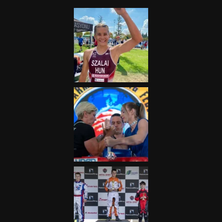
2025.08.05.
„A Forma-1-es Magyar
Nagydíj az egész nemzetnek
fontos”
2025.06.19.
Galéria