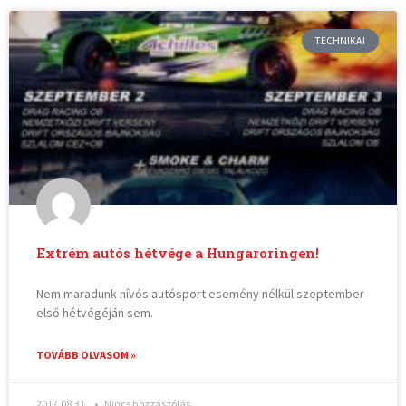
TECHNIKAI
Extrém autós hétvége a Hungaroringen!
Nem maradunk nívós autósport esemény nélkül szeptember
első hétvégéján sem.
TOVÁBB OLVASOM »
2017.08.31.
Nincs hozzászólás