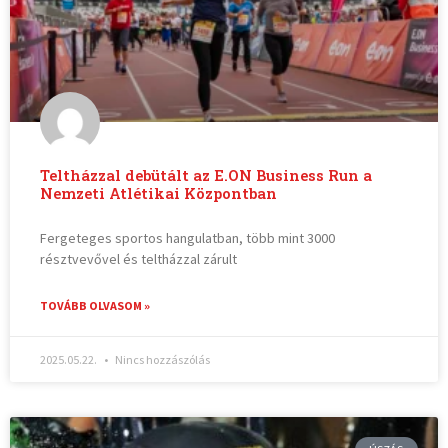
Teltházzal debütált az E.ON Business Run a
Nemzeti Atlétikai Központban
Fergeteges sportos hangulatban, több mint 3000
résztvevővel és teltházzal zárult
TOVÁBB OLVASOM »
2025.05.22.
Nincs hozzászólás