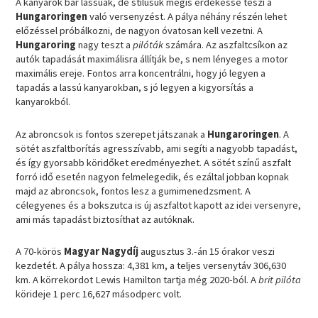
A kanyarok bár lassúak, de stílusuk mégis érdekessé teszi a
Hungaroringen
való versenyzést. A pálya néhány részén lehet
előzéssel próbálkozni, de nagyon óvatosan kell vezetni. A
Hungaroring
nagy teszt a
pilóták
számára. Az aszfaltcsíkon az
autók tapadását maximálisra állítják be, s nem lényeges a motor
maximális ereje. Fontos arra koncentrálni, hogy jó legyen a
tapadás a lassú kanyarokban, s jó legyen a kigyorsítás a
kanyarokból.
Az abroncsok is fontos szerepet játszanak a
Hungaroringen
. A
sötét aszfaltborítás agresszívabb, ami segíti a nagyobb tapadást,
és így gyorsabb köridőket eredményezhet. A sötét színű aszfalt
forró idő esetén nagyon felmelegedik, és ezáltal jobban kopnak
majd az abroncsok, fontos lesz a gumimenedzsment. A
célegyenes és a bokszutca is új aszfaltot kapott az idei versenyre,
ami más tapadást biztosíthat az autóknak.
A 70-körös
Magyar Nagydíj
augusztus 3.-án 15 órakor veszi
kezdetét. A pálya hossza: 4,381 km, a teljes versenytáv 306,630
km. A körrekordot Lewis Hamilton tartja még 2020-ból. A
brit pilóta
körideje 1 perc 16,627 másodperc volt.