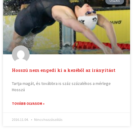
ÚSZÁS
Hosszú nem engedi ki a kezéből az irányítást
Tartja magát, és továbbra is száz százalékos a mérlege
Hosszú
TOVÁBB OLVASOM »
2016.11.04.
Nincs hozzászólás