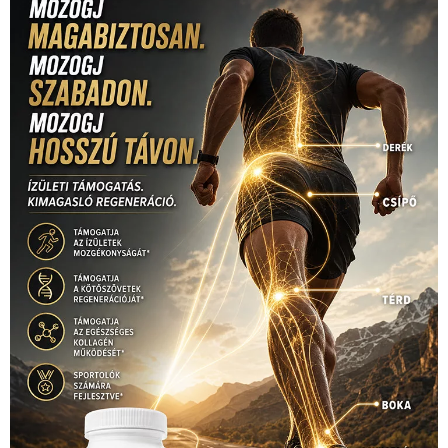
Mercedes
(244)
labdarúgóválogatott
(148)
motorsport
(153)
Opel
rio
Dakar Team
(132)
Rali Világbajnokság
(122)
Rendezvény
(142)
sport
(438)
2016
(373)
szabadidősport
Sportime Magazin
(128)
(316)
tenisz
(416)
Szalay Balázs
(126)
táplálkozás
(155)
utazás
Video
(247)
vitorlázás
(126)
világbajnokság
(162)
Világkupa
(129)
életmód
(416)
(222)
vívás
(174)
vízilabda
(197)
Érdi Mária
(130)
úszás
(361)
Hirdetés