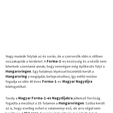
Nagy munkák folytak az év során, de a szervezők idén is időben
visszakapták a területet. A
Forma-1
-es közösség és a nézők nem
lehetnek szemtanúi annak, hogy nemrégen még építkezés folyt a
Hungaroringen
. Egy hatalmas lépéssel közelebb került a
Hungaroring
a megújulás befejezéséhez, így méltó módon
fogadja az idén 40 éves
Forma-1
-es
Magyar
Nagydíjra
kilátogatókat.
Tavaly a
Magyar Forma-1-es Nagydíjakra
jellemző forróság
fogadta a mezőnyt a 39. futamon a
Hungaroringen
. Szóba került
az is, hogy esetleg eshet is valamennyi eső, de arra végül nem