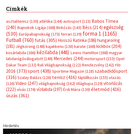
Címkék
Babos Tímea
asztalitenisz
(130)
atlétika
(144)
autosport
(123)
egészség
(240)
Bécs
(214)
Bajnokok Ligája
(168)
Birkózás
(143)
forma 1
(1165)
(530)
Európabajnokság
(173)
ferrari
(139)
Futball
(760)
futás
(305)
Hosszú Katinka
(186)
hungaroring
(181)
kickbox
(204)
Jégkorong
(148)
kajakkenu
(138)
karate
(168)
kézilabda
(448)
kosárlabda
(166)
Lewis Hamilton
(168)
magyar