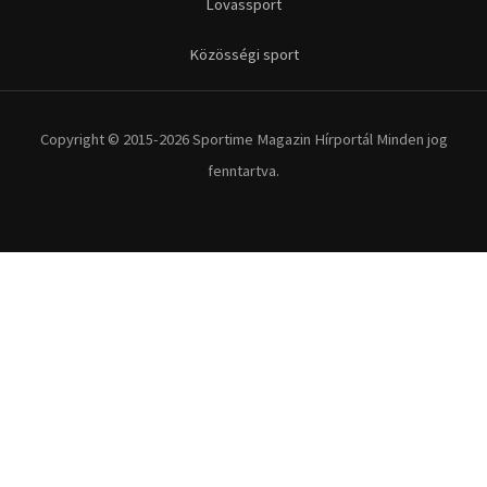
Futás
Kerékpár
Extrém Sportok
Fitnesz
Egyéb szabadidősport
Túra-Utazás
Lovassport
Közösségi sport
Copyright © 2015-2026 Sportime Magazin Hírportál Minden jog
fenntartva.