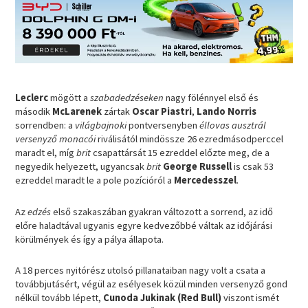
Leclerc
mögött a
szabadedzéseken
nagy fölénnyel első és
második
McLarenek
zártak
Oscar Piastri
,
Lando Norris
sorrendben: a
világbajnoki
pontversenyben
éllovas ausztrál
versenyző
monacói
riválisától mindössze 26 ezredmásodperccel
maradt el, míg
brit
csapattársát 15 ezreddel előzte meg, de a
negyedik helyezett, ugyancsak
brit
George Russell
is csak 53
ezreddel maradt le a pole pozícióról a
Mercedesszel
.
Az
edzés
első szakaszában gyakran változott a sorrend, az idő
előre haladtával ugyanis egyre kedvezőbbé váltak az időjárási
körülmények és így a pálya állapota.
A 18 perces nyitórész utolsó pillanataiban nagy volt a csata a
továbbjutásért, végül az esélyesek közül minden versenyző gond
nélkül tovább lépett,
Cunoda Jukinak (Red Bull)
viszont ismét