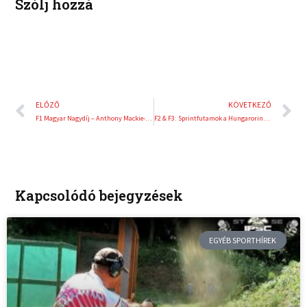
Szólj hozzá
Előző
K
ELŐZŐ
KÖVETKEZŐ
F1 Magyar Nagydíj – Anthony Mackie-nek a Hungaroring az egyik kedvenc európai helyszíne
F2 & F3: Sprintfutamok a Hungaroringen
Kapcsolódó bejegyzések
EGYÉB SPORTHÍREK