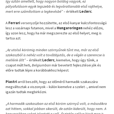
Így aztán amellett, hogy nagyon boldog vagyok, ez
pályafutásom egyik legszebb és legváratlanabb első rajthelye,
mert erre számítottam a legkevésbé”
– értékelt
Leclerc
.
A
Ferrari
versenyzője
hozzátette, az első kanyar kulcsfontosságú
lesz a vasárnapi futamon, mivel a
Hungaroringen
nehéz előzni,
így azon lesz, hogy ha már megszerezte az első helyet, meg is
tartsa azt.
„Az utolsó körömig minden szörnyűnek tűnt ma, már az első
szakaszból is nehéz volt a továbbjutás, de a végén a szerencse is
mellénk állt”
– értékelt
Leclerc
, kiemelve, hogy úgy tűnik, a
csapat múlt heti,
Belgiumban
már bevetett fejlesztései jók és
előre tudtak lépni a korábbiakhoz képest.
Piastri
arról beszélt, hogy az időmérő harmadik szakaszára
megváltoztak a viszonyok – külön kiemelve a szelet -, amivel nem
igazán tudtak megbirkózni.
„
A harmadik szakaszban az első köröm szörnyű volt, a másodikra
azt hittem, sokkal jobban sikerült, de aztán kiderült, hogy nem. A
kanyarokban sokat jelentett a szél, őszintén szólva kicsit meg is