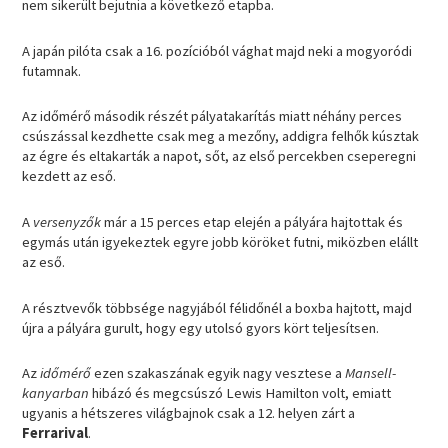
nem sikerült bejutnia a következő etapba.
A japán pilóta csak a 16. pozícióból vághat majd neki a mogyoródi
futamnak.
Az időmérő második részét pályatakarítás miatt néhány perces
csúszással kezdhette csak meg a mezőny, addigra felhők kúsztak
az égre és eltakarták a napot, sőt, az első percekben cseperegni
kezdett az eső.
A
versenyzők
már a 15 perces etap elején a pályára hajtottak és
egymás után igyekeztek egyre jobb köröket futni, miközben elállt
az eső.
A résztvevők többsége nagyjából félidőnél a boxba hajtott, majd
újra a pályára gurult, hogy egy utolsó gyors kört teljesítsen.
Az
időmérő
ezen szakaszának egyik nagy vesztese a
Mansell-
kanyarban
hibázó és megcsúszó Lewis Hamilton volt, emiatt
ugyanis a hétszeres világbajnok csak a 12. helyen zárt a
Ferrarival
.