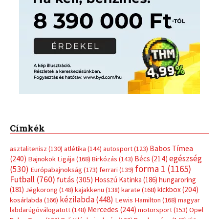
Címkék
Babos Tímea
asztalitenisz
(130)
atlétika
(144)
autosport
(123)
egészség
(240)
Bécs
(214)
Bajnokok Ligája
(168)
Birkózás
(143)
forma 1
(1165)
(530)
Európabajnokság
(173)
ferrari
(139)
Futball
(760)
futás
(305)
Hosszú Katinka
(186)
hungaroring
(181)
kickbox
(204)
Jégkorong
(148)
kajakkenu
(138)
karate
(168)
kézilabda
(448)
kosárlabda
(166)
Lewis Hamilton
(168)
magyar
Mercedes
(244)
labdarúgóválogatott
(148)
motorsport
(153)
Opel