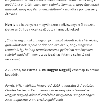
lepődtünk a történteken, nem számítottam arra, hogy úgy leszek
második, hogy egy Ferrari lesz előttem”
– mondta a pontverseny
éllovasa.
Norris
is a hátrányukra megváltozott szélviszonyokról beszélt,
illetve arról, hogy kicsit csalódott a harmadik hellyel.
„Charles ugyanakkor nagyon jó munkát végzett egész hétvégén,
gratulálok neki a pole pozícióhoz. Azt láttuk, hogy megvan a
tempónk, így holnap természetesen a győzelem reményében
rajtolok majd el”
– mondta az izgalmas futamra számító
brit
versenyző.
A 70 körös,
40. Forma-1-es Magyar Nagydíj
vasárnap 15 órakor
kezdődik.
Forrás: MTI, nyitókép: Mogyoród, 2025. augusztus 2. A győztes
Charles Leclerc, a Ferrari monacói versenyzője a Forma-1-es
Magyar Nagydíj időmérő edzésén a mogyoródi Hungaroringen
2025. augusztus 2-án. MTI/Czeglédi Zsolt