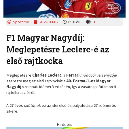
Sportime
2025-08-02
6:10 du.
F1
F1 Magyar Nagydíj:
Meglepetésre Leclerc-é az
első rajtkocka
Meglepetésre
Charles Leclerc
, a
Ferrari
monacói versenyzője
szerezte meg az első rajtkockát a
40. Forma-1-es Magyar
Nagydíj
szombati időmérő edzésén, így a vasárnapi futamon ő
rajtolhat az élről.
A 27 éves
pilótának
ez az idei első és pályafutása 27. időmérős
sikere.
Hirdetés