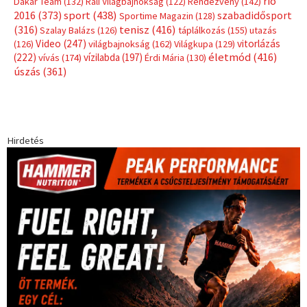
rio
Dakar Team
(132)
Rali Világbajnokság
(122)
Rendezvény
(142)
sport
(438)
2016
(373)
szabadidősport
Sportime Magazin
(128)
(316)
tenisz
(416)
Szalay Balázs
(126)
táplálkozás
(155)
utazás
Video
(247)
vitorlázás
(126)
világbajnokság
(162)
Világkupa
(129)
életmód
(416)
(222)
vívás
(174)
vízilabda
(197)
Érdi Mária
(130)
úszás
(361)
Hirdetés