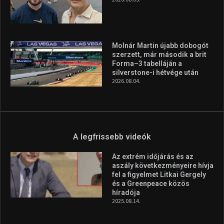
Molnár Martin újabb dobogót
szerzett, már második a brit
Forma–3 tabelláján a
silverstone-i hétvége után
2026.08.04.
A legfrissebb videók
Az extrém időjárás és az
aszály következményeire hívja
fel a figyelmet Litkai Gergely
és a Greenpeace közös
híradója
2025.08.14.