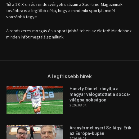
Túl a 18. X-en és rendezvények százain a Sportime Magazinnak
továbbra is a legfőbb célja, hogy a mindenki sportját minél
vonzóbbá tegye.
A rendszeres mozgás és a sport jobbá teheti az életed! Mindehhez
minden infót megtalálsz nálunk.
A legfrissebb hírek
Huszty Dániel irányítja a
magyar válogatottat a socca-
világbajnokságon
2026.08.07.
Aranyérmet nyert Szilágyi Erik
az Európa-kupán
2026.08.05.