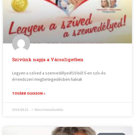
Szívünk napja a Városligetben
Legyen a szíved a szenvedélyed!10-ből 5-en szív-és
érrendszeri megbetegedésben halnak
TOVÁBB OLVASOM »
2014.09.22.
Nincs hozzászólás