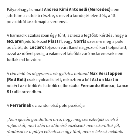
Pályaelhagyás miatt
Andrea Kimi Antonelli (Mercedes)
sem
jutott be az utolsó részbe, s mivel a köridejét elvették, a 15.
pozícióból kezdi majd a versenyt.
A harmadik szakaszban úgy tűnt, az lesz a legfőbb kérdés, hogy a
McLaren
pilótái
közül
Piastri
, vagy
Norris
szerzi-e meg a pole
pozíciót, de
Leclerc
teljesen váratlanul nagyszerű kört teljesített,
azzal az idővel pedig a valamivel később záró mclarenesek nem
tudtak mit kezdeni.
A
címvédő
és
négyszeres vb-győztes holland
Max Verstappen
(Red Bull)
csak nyolcadik lett, miközben a két
Aston Martin
odaért az ötödik és hatodik rajtkockába
Fernando
Alonso
,
Lance
Stroll
sorrendben.
A
Ferrarinak
ez az idei első pole pozíciója.
„Nem igazán gondoltam arra, hogy megszerezhetjük az első
rajtkockát, mert idén az időmérő edzéseink nem sikerültek jól,
ráadásul ez a pálya előzetesen úgy tűnt, nem is fekszik nekünk.