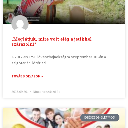
„Meglátjuk, mire volt elég a jetikkel
szárazolni”
A 2017-es IPSC lövészbajnokságra szeptember 30.-án a
salgótarjáni lőtér ad
TOVÁBB OLVASOM »
2017.09.20.
Nincs hozzászólás
EGÉSZSÉG-ÉLETMÓD