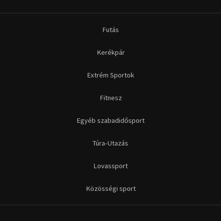
Futás
Kerékpár
Extrém Sportok
Fitnesz
Egyéb szabadidősport
Túra-Utazás
Lovassport
Közösségi sport