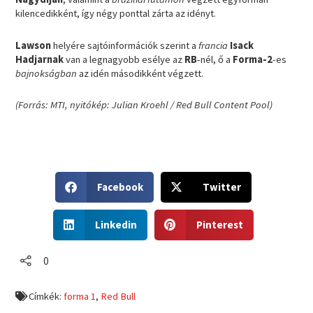
kilencedikként, így négy ponttal zárta az idényt.
Lawson
helyére sajtóinformációk szerint a
francia
Isack
Hadjarnak
van a legnagyobb esélye az
RB
-nél, ő a
Forma-2
-es
bajnokságban
az idén másodikként végzett.
(Forrás: MTI, nyitókép: Julian Kroehl / Red Bull Content Pool)
S
S
Facebook
Twitter
h
h
a
a
S
S
r
r
Linkedin
Pinterest
h
h
e
e
a
a
o
o
r
r
0
n
n
e
e
f
t
o
o
a
w
Címkék:
forma 1
,
Red Bull
n
n
c
i