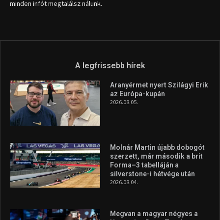
info (kukac) sportime.hu
Túl a 18. X-en és rendezvények százain a Sportime Magazinnak
továbbra is a legfőbb célja, hogy a mindenki sportját minél
vonzóbbá tegye.
A rendszeres mozgás és a sport jobbá teheti az életed! Mindehhez
minden infót megtalálsz nálunk.
A legfrissebb hírek
Aranyérmet nyert Szilágyi Erik