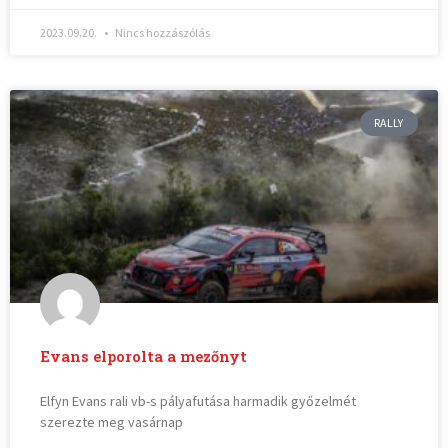
2023.09.20.
Nincs hozzászólás
RALLY
Evans elporolta a mezőnyt
Elfyn Evans rali vb-s pályafutása harmadik győzelmét
szerezte meg vasárnap