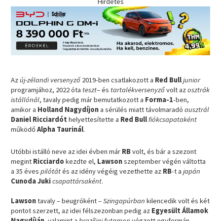
Hirdetés
Az
új-zélandi versenyző
2019-ben csatlakozott a
Red Bull
junior
programjához, 2022 óta
teszt
– és
tartalékversenyző
volt az
osztrák
istállónál
, tavaly pedig már bemutatkozott a
Forma-1
-ben,
amikor a
Holland Nagydíjon
a sérülés miatt távolmaradó
ausztrál
Daniel Ricciardót
helyettesítette a
Red Bull
fiókcsapataként
működő
Alpha Taurinál
.
Utóbbi istálló neve az idei évben már
RB
volt, és bár a szezont
megint
Ricciardo
kezdte el,
Lawson
szeptember végén váltotta
a 35 éves
pilótát
és az idény végéig vezethette az
RB
-t a
japán
Cunoda Juki
csapattársaként
.
Lawson
tavaly – beugróként –
Szingapúrban
kilencedik volt és két
pontot szerzett, az idei félszezonban pedig az
Egyesült Államok
Nagydíján
, valamint a
brazíliai futamon
végzett egyformán