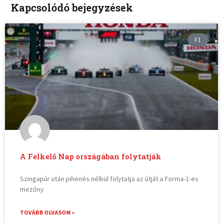
Kapcsolódó bejegyzések
F1
A Felkelő Nap országában folytatják
Szingapúr után pihenés nélkül folytatja az útját a Forma-1-es
mezőny
TOVÁBB OLVASOM »