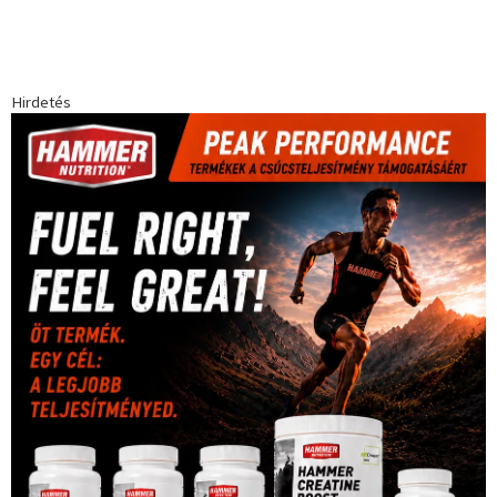
Babos Tímea
asztalitenisz
(130)
atlétika
(144)
autosport
(123)
egészség
(240)
Bécs
(214)
Bajnokok Ligája
(168)
Birkózás
(143)
forma 1
(1165)
(530)
Európabajnokság
(173)
ferrari
(139)
Futball
(760)
futás
(305)
Hosszú Katinka
(186)
hungaroring
(181)
kickbox
(204)
Jégkorong
(148)
kajakkenu
(138)
karate
(168)
kézilabda
(448)
kosárlabda
(166)
Lewis Hamilton
(168)
magyar
Mercedes
(244)
labdarúgóválogatott
(148)
motorsport
(153)
Opel
rio
Dakar Team
(132)
Rali Világbajnokság
(122)
Rendezvény
(142)
sport
(438)
2016
(373)
szabadidősport
Sportime Magazin
(128)
(316)
tenisz
(416)
Szalay Balázs
(126)
táplálkozás
(155)
utazás
Video
(247)
vitorlázás
(126)
világbajnokság
(162)
Világkupa
(129)
életmód
(416)
(222)
vívás
(174)
vízilabda
(197)
Érdi Mária
(130)
úszás
(361)
Hirdetés