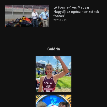
Az extrém időjárás és az
aszály következményeire hívja
fel a figyelmet Litkai Gergely
és a Greenpeace közös
híradója
2025.08.14.
Ne csak nézd, lásd is a focit! –
itt a Tippmix Teljes
Terjedelem!
2025.08.05.
„A Forma-1-es Magyar
Nagydíj az egész nemzetnek
fontos”
2025.06.19.