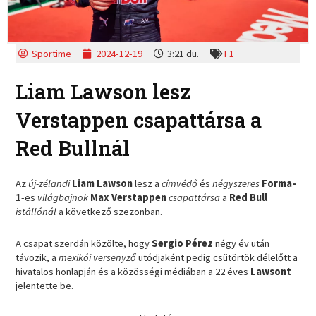
Sportime
2024-12-19
3:21 du.
F1
Liam Lawson lesz
Verstappen csapattársa a
Red Bullnál
Az
új-zélandi
Liam Lawson
lesz a
címvédő
és
négyszeres
Forma-
1
-es
világbajnok
Max Verstappen
csapattársa
a
Red Bull
istállónál
a következő szezonban.
A csapat szerdán közölte, hogy
Sergio Pérez
négy év után
távozik, a
mexikói versenyző
utódjaként pedig csütörtök délelőtt a
hivatalos honlapján és a közösségi médiában a 22 éves
Lawsont
jelentette be.