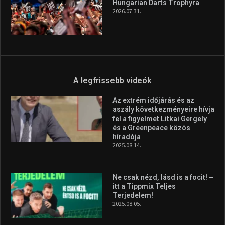
az Európa-kupán
2026.08.05.
Molnár Martin újabb dobogót
szerzett, már második a brit
Forma–3 tabelláján a
silverstone-i hétvége után
2026.08.04.
Megvan a magyar négyes a
Hungarian Darts Trophyra
2026.07.31.
A legfrissebb videók