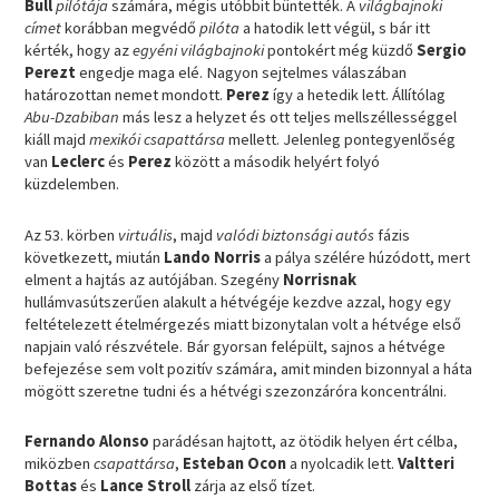
Bull
pilótája
számára, mégis utóbbit büntették. A
világbajnoki
címet
korábban megvédő
pilóta
a hatodik lett végül, s bár itt
kérték, hogy az
egyéni világbajnoki
pontokért még küzdő
Sergio
Perezt
engedje maga elé. Nagyon sejtelmes válaszában
határozottan nemet mondott.
Perez
így a hetedik lett. Állítólag
Abu-Dzabiban
más lesz a helyzet és ott teljes mellszéllességgel
kiáll majd
mexikói csapattársa
mellett. Jelenleg pontegyenlőség
van
Leclerc
és
Perez
között a második helyért folyó
küzdelemben.
Az 53. körben
virtuális
, majd
valódi biztonsági autós
fázis
következett, miután
Lando Norris
a pálya szélére húzódott, mert
elment a hajtás az autójában. Szegény
Norrisnak
hullámvasútszerűen alakult a hétvégéje kezdve azzal, hogy egy
feltételezett ételmérgezés miatt bizonytalan volt a hétvége első
napjain való részvétele. Bár gyorsan felépült, sajnos a hétvége
befejezése sem volt pozitív számára, amit minden bizonnyal a háta
mögött szeretne tudni és a hétvégi szezonzáróra koncentrálni.
Fernando Alonso
parádésan hajtott, az ötödik helyen ért célba,
miközben
csapattársa
,
Esteban Ocon
a nyolcadik lett.
Valtteri
Bottas
és
Lance Stroll
zárja az első tízet.