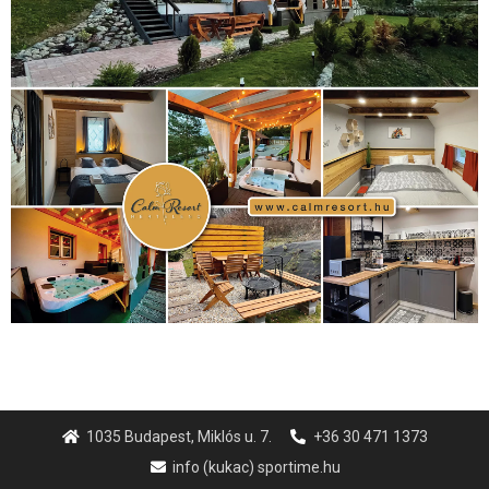
életmód
(416)
(222)
vívás
(174)
vízilabda
(197)
Érdi Mária
(130)
úszás
(361)
Hirdetés