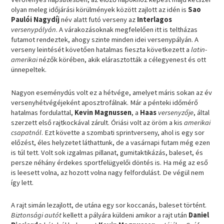
olyan meleg időjárási körülmények között zajlott az idén is
Sao
Paulói Nagydíj
név alatt futó verseny az
Interlagos
versenypályán
. A várakozásoknak megfelelően itt is teltházas
futamot rendeztek, ahogy szinte minden idei versenypályán. A
verseny leintését követően hatalmas fieszta következett a
latin-
amerikai
nézők körében, akik elárasztották a célegyenest és ott
ünnepeltek.
Nagyon eseménydús volt ez a hétvége, amelyet máris sokan az év
versenyhétvégéjeként aposztrofálnak. Már a pénteki időmérő
hatalmas fordulattal,
Kevin Magnussen
, a
Haas
versenyzője
, által
szerzett első rajtkockával zárult. Óriási volt az öröm a kis
amerikai
csapatnál
. Ezt követte a szombati sprintverseny, ahol is egy sor
előzést, éles helyzetet láthattunk, de a vasárnapi futam még ezen
is túl tett. Volt sok izgalmas pillanat, gumitaktikázás, baleset, és
persze néhány érdekes sportfelügyelői döntés is. Ha még az eső
is leesett volna, az hozott volna nagy felfordulást. De végül nem
így lett.
A rajt simán lezajlott, de utána egy sor koccanás, baleset történt.
Biztonsági autót
kellett a pályára küldeni amikor a rajt után
Daniel