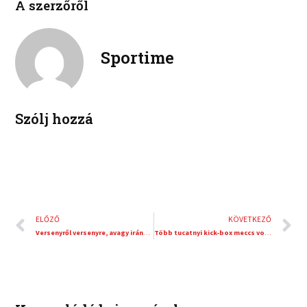
A szerzőről
n
n
o
e
k
t
o
r
e
e
k
d
r
Sportime
i
e
n
s
t
Szólj hozzá
Előző
K
ELŐZŐ
KÖVETKEZŐ
Versenyről versenyre, avagy irány a Zemplén rali!
Több tucatnyi kick-box meccs volt a TEK Gálán