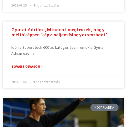
2019.07.25.
Nincs hozzászólás
Gyutai Adrián: „Mindent megteszek, hogy
méltóképpen képviseljem Magyarországot”
Idén a Superstock 600-as kategóriában remeklő Gyutai
Adrián ezen a
TOVÁBB OLVASOM »
2013.10.04.
Nincs hozzászólás
KOSÁRLABDA