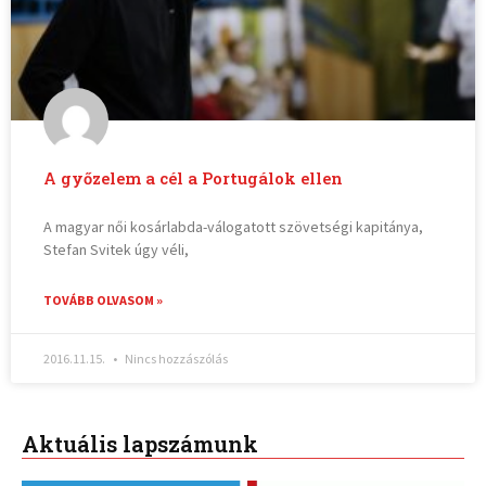
A győzelem a cél a Portugálok ellen
A magyar női kosárlabda-válogatott szövetségi kapitánya,
Stefan Svitek úgy véli,
TOVÁBB OLVASOM »
2016.11.15.
Nincs hozzászólás
Aktuális lapszámunk