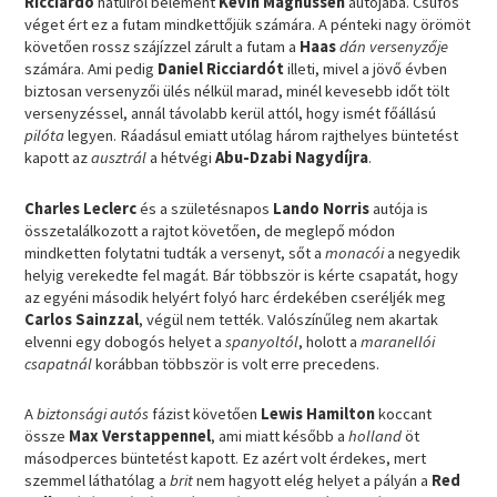
Ricciardo
hátulról belement
Kevin Magnussen
autójába. Csúfos
véget ért ez a futam mindkettőjük számára. A pénteki nagy örömöt
követően rossz szájízzel zárult a futam a
Haas
dán versenyzője
számára. Ami pedig
Daniel Ricciardót
illeti, mivel a jövő évben
biztosan versenyzői ülés nélkül marad, minél kevesebb időt tölt
versenyzéssel, annál távolabb kerül attól, hogy ismét főállású
pilóta
legyen. Ráadásul emiatt utólag három rajthelyes büntetést
kapott az
ausztrál
a hétvégi
Abu-Dzabi Nagydíjra
.
Charles Leclerc
és a születésnapos
Lando Norris
autója is
összetalálkozott a rajtot követően, de meglepő módon
mindketten folytatni tudták a versenyt, sőt a
monacói
a negyedik
helyig verekedte fel magát. Bár többször is kérte csapatát, hogy
az egyéni második helyért folyó harc érdekében cseréljék meg
Carlos Sainzzal
, végül nem tették. Valószínűleg nem akartak
elvenni egy dobogós helyet a
spanyoltól
, holott a
maranellói
csapatnál
korábban többször is volt erre precedens.
A
biztonsági autós
fázist követően
Lewis Hamilton
koccant
össze
Max Verstappennel
, ami miatt később a
holland
öt
másodperces büntetést kapott. Ez azért volt érdekes, mert
szemmel láthatólag a
brit
nem hagyott elég helyet a pályán a
Red