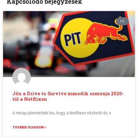
Kapcsolódó bejegyzések
F1
Jön a Drive to Survive második szezonja 2020-
től a Netflixen
A minap jelentették be, hogy a Netflixen nézhető és a
TOVÁBB OLVASOM »