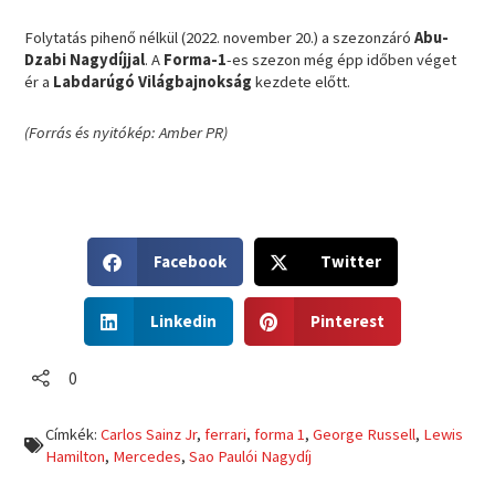
Folytatás pihenő nélkül (2022. november 20.) a szezonzáró
Abu-
Dzabi Nagydíjjal
. A
Forma-1
-es szezon még épp időben véget
ér a
Labdarúgó Világbajnokság
kezdete előtt.
(Forrás és nyitókép: Amber PR)
S
S
Facebook
Twitter
h
h
a
a
S
S
r
r
Linkedin
Pinterest
h
h
e
e
a
a
o
o
r
r
0
n
n
e
e
f
t
o
o
a
w
Címkék:
Carlos Sainz Jr
,
ferrari
,
forma 1
,
George Russell
,
Lewis
n
n
c
i
Hamilton
,
Mercedes
,
Sao Paulói Nagydíj
l
p
e
t
i
i
b
t