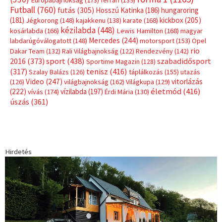
Címkék
Babos Tímea
asztalitenisz
(130)
atlétika
(144)
autosport
(123)
egészség
(240)
Bécs
(214)
Bajnokok Ligája
(168)
Birkózás
(143)
forma 1
(1165)
(530)
Európabajnokság
(173)
ferrari
(139)
Futball
(760)
futás
(305)
Hosszú Katinka
(186)
hungaroring
(181)
kickbox
(205)
Jégkorong
(148)
kajakkenu
(138)
karate
(168)
kézilabda
(448)
kosárlabda
(166)
Lewis Hamilton
(168)
magyar
Mercedes
(244)
labdarúgóválogatott
(148)
motorsport
(153)
Opel
rio
Dakar Team
(132)
Rali Világbajnokság
(122)
Rendezvény
(142)
sport
(438)
2016
(373)
szabadidősport
Sportime Magazin
(128)
(317)
tenisz
(416)
Szalay Balázs
(126)
táplálkozás
(155)
utazás
Video
(247)
vitorlázás
(126)
világbajnokság
(162)
Világkupa
(129)