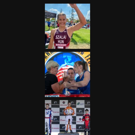
2025.08.05.
„A Forma-1-es Magyar
Nagydíj az egész nemzetnek
fontos”
2025.06.19.
Galéria