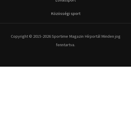
Kerékpár
Extrém Sportok
Fitnesz
Egyéb szabadidősport
Túra-Utazás
Lovassport
Közösségi sport
Copyright © 2015-2026 Sportime Magazin Hírportál Minden jog
fenntartva.