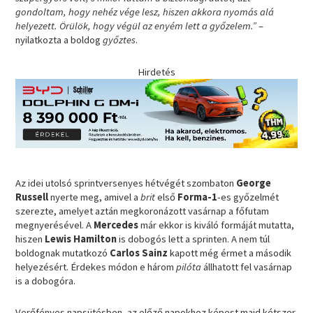
gondoltam, hogy nehéz vége lesz, hiszen akkora nyomás alá
helyezett. Örülök, hogy végül az enyém lett a győzelem.”
–
nyilatkozta a boldog
győztes
.
Hirdetés
Az idei utolsó sprintversenyes hétvégét szombaton
George
Russell
nyerte meg, amivel a
brit
első
Forma-1
-es győzelmét
szerezte, amelyet aztán megkoronázott vasárnap a főfutam
megnyerésével. A
Mercedes
már ekkor is kiváló formáját mutatta,
hiszen
Lewis Hamilton
is dobogós lett a sprinten. A nem túl
boldognak mutatkozó
Carlos Sainz
kapott még érmet a második
helyezésért. Érdekes módon e három
pilóta
állhatott fel vasárnap
is a dobogóra.
Verőfényes napsütésben, az előző napokhoz képest majd kétszer