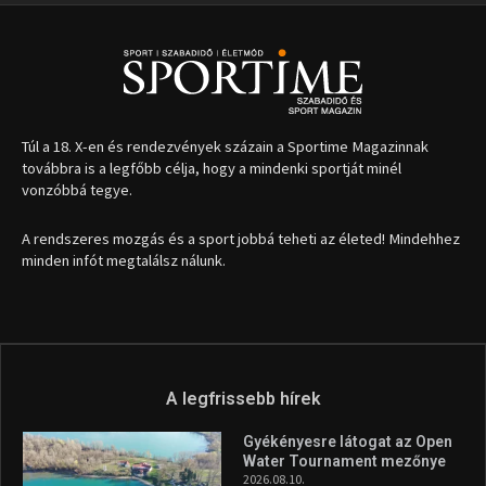
1035 Budapest, Miklós u. 7.
+36 30 471 1373
info (kukac) sportime.hu
Túl a 18. X-en és rendezvények százain a Sportime Magazinnak
továbbra is a legfőbb célja, hogy a mindenki sportját minél
vonzóbbá tegye.