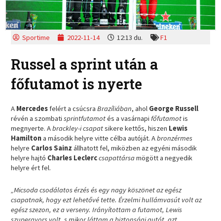
Sportime
2022-11-14
12:13 du.
F1
Russel a sprint után a
főfutamot is nyerte
A
Mercedes
felért a csúcsra
Brazíliában
, ahol
George Russell
révén a szombati
sprintfutamot
és a vasárnapi
főfutamot
is
megnyerte. A
brackley-i csapat
sikere kettős, hiszen
Lewis
Hamilton
a második helyre vitte célba autóját. A
bronzérmes
helyre
Carlos Sainz
állhatott fel, miközben az egyéni második
helyre hajtó
Charles Leclerc
csapattársa
mögött a negyedik
helyre ért fel.
„Micsoda csodálatos érzés és egy nagy köszönet az egész
csapatnak, hogy ezt lehetővé tette. Érzelmi hullámvasút volt az
egész szezon, ez a verseny. Irányítottam a futamot, Lewis
szupergyors volt, s mikor láttam a biztonsági autót, azt