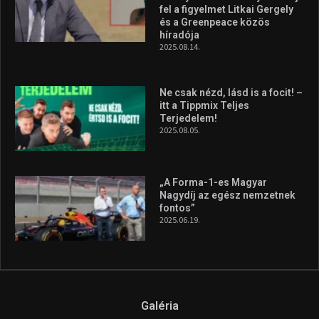
Itthon vívja harmadik profi
ökölvívó meccsét Veres
Roland szeptemberben
2026.08.10.
A legfrissebb videók
Az extrém időjárás és az
aszály következményeire hívja
fel a figyelmet Litkai Gergely
és a Greenpeace közös
híradója
2025.08.14.
Ne csak nézd, lásd is a focit! –
itt a Tippmix Teljes
Terjedelem!