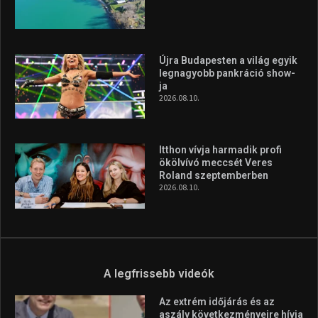
A rendszeres mozgás és a sport jobbá teheti az életed! Mindehhez
minden infót megtalálsz nálunk.
A legfrissebb hírek
Gyékényesre látogat az Open
Water Tournament mezőnye
2026.08.10.
Újra Budapesten a világ egyik
legnagyobb pankráció show-
ja
2026.08.10.