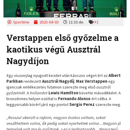
Sportime
2023-04-03
11:33 de.
F1
Verstappen első győzelme a
kaotikus végű Ausztrál
Nagydíjon
Egy viszonylag nyugodt kezdet után káoszos véget ért az
Albert
Parkban
rendezett
Ausztrál Nagydíj
.
Max Verstappen
egy
igencsak emlékezetes futamon szerezte meg első
ausztrál
győzelmét
. A
hollandot
Lewis Hamilton
követte másodikként. A
bronzérmes helyen ezúttal is
Fernando Alonso
ért célba. A
leggyorsabb körért járó egy pontot
Sergio Perez
szerezte meg.
„Rosszul sikerült a rajtom, nagyon óvatos voltam, sokat
veszíthettem volna, ők pedig sokat nyerhettek volna…Nagyon jó
tempónk volt ma és győztünk, s ez a legfontosabb…Nagyszerű,