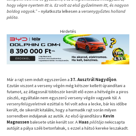
hogy végre nyertem itt is. Ez volt az első győzelmem itt, és nagyon
boldog vagyok.”
– nyilatkozta lelkesen a
versenygyőztes holland
pilóta
.
Hirdetés
Már a rajt sem indult egyszerűen a
37. Ausztrál Nagydíjon
.
Ezután viszont a verseny végén még kétszer kellett újraindítani a
futamot, az átlagosnál többször került elő ezen a hétvégén a piros
zászló, egyáltalán nem egyszerű verseny végén vagyunk túl. A
versenyfelügyeletnek
ezúttal is fel volt adva a lecke, bár kis időbe
került, de sikerült kitalálni, hogy a harmadik rajt során milyen
sorrendben induljanak az autók. Az első újraindításra
Kevin
Magnussen
balesete után került sor. A
Haas
pilótája
nekicsapta
autóját a pálya széli betonfalnak, s ezzel a hátsó kereke leszakadt.