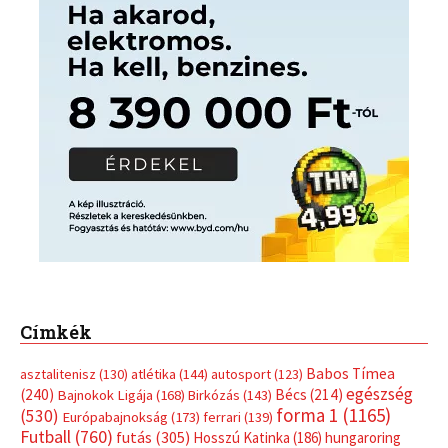
Címkék
Babos Tímea
asztalitenisz
(130)
atlétika
(144)
autosport
(123)
egészség
(240)
Bécs
(214)
Bajnokok Ligája
(168)
Birkózás
(143)
forma 1
(1165)
(530)
Európabajnokság
(173)
ferrari
(139)
Futball
(760)
futás
(305)
Hosszú Katinka
(186)
hungaroring