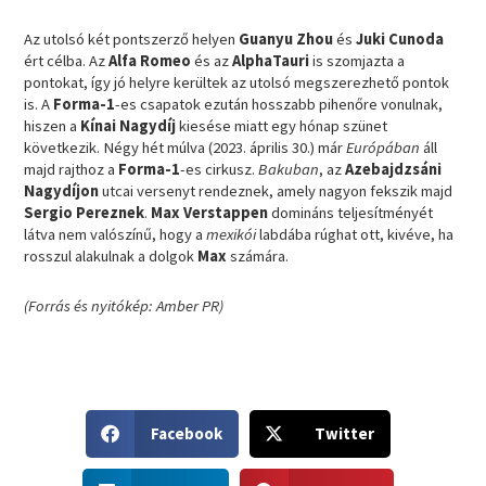
Az utolsó két pontszerző helyen
Guanyu Zhou
és
Juki Cunoda
ért célba. Az
Alfa Romeo
és az
AlphaTauri
is szomjazta a
pontokat, így jó helyre kerültek az utolsó megszerezhető pontok
is. A
Forma-1
-es csapatok ezután hosszabb pihenőre vonulnak,
hiszen a
Kínai Nagydíj
kiesése miatt egy hónap szünet
következik. Négy hét múlva (2023. április 30.) már
Európában
áll
majd rajthoz a
Forma-1
-es cirkusz.
Bakuban
, az
Azebajdzsáni
Nagydíjon
utcai versenyt rendeznek, amely nagyon fekszik majd
Sergio Pereznek
.
Max Verstappen
domináns teljesítményét
látva nem valószínű, hogy a
mexikói
labdába rúghat ott, kivéve, ha
rosszul alakulnak a dolgok
Max
számára.
(Forrás és nyitókép: Amber PR)
S
S
Facebook
Twitter
h
h
a
a
S
S
r
r