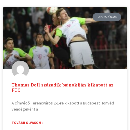
LABDARÚGÁS
Thomas Doll századik bajnokiján kikapott az
FTC
A címvédő Ferencváros 2-1-re kikapott a Budapest Honvéd
vendégeként a
TOVÁBB OLVASOM »