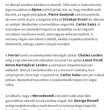
Az állórajt azonban kaotikusra sikerült. Több autó is balesetezett,
legrosszabbul az
Alpine
pilótái
jártak, bár az, hogy mindkét autó
kiesett, az egyik pilótájának,
Pierre Gaslynak
volt köszönhető,
aki nem vette észre a mögötte érkező
Esteban Ocont
és ráhúzta
az autóját. Mindketten a betonfalban végezték.
Carlos Sainz
öt
másodperces büntetést kapott az újraindítás során végzett
veszélyes manővere miatt, amit nagyon nehezen nyelt le. A
verseny végén nem látott a dühtől, inkább a nyilatkozatoktól is
eltekintett, nehogy valami csúnyát mondjon.
A
Ferrari
ismét eredménytelen hétvégét zárhat.
Charles Leclerc
még a rajt után kiesett miközben összeért az autója
Lance Stroll
Aston Martinjával
.
Leclerc
ezzel három futamból kétszer
nullázott. Nem jó szezonkezdés ez a
monacói
számára, ha a
világbajnoki címre
hajt.
Csapattársa
,
Carlos Sainz
sem járt sokkal
jobban. Büntetését követően a tizenkettedik helyen ért végül
célba.
Az látható, hogy a
Mercedesnek
a kezdeti sokk után idén
gyorsabban sikerült összeszednie magát. Bár
George Russell
autója meghibásodása miatt kiesett (a motorja lángra kapott),