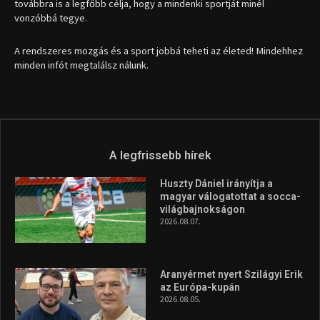
továbbra is a legfőbb célja, hogy a mindenki sportját minél
vonzóbbá tegye.
A rendszeres mozgás és a sport jobbá teheti az életed! Mindehhez
minden infót megtalálsz nálunk.
A legfrissebb hírek
Huszty Dániel irányítja a
magyar válogatottat a socca-
világbajnokságon
2026.08.07.
Aranyérmet nyert Szilágyi Erik
az Európa-kupán
2026.08.05.