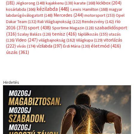
(181)
kickbox
(204)
Jégkorong
(148)
kajakkenu
(138)
karate
(168)
kézilabda
(448)
kosárlabda
(166)
Lewis Hamilton
(168)
magyar
Mercedes
(244)
labdarúgóválogatott
(148)
motorsport
(153)
Opel
rio
Dakar Team
(132)
Rali Világbajnokság
(122)
Rendezvény
(142)
sport
(438)
2016
(373)
szabadidősport
Sportime Magazin
(128)
(316)
tenisz
(416)
Szalay Balázs
(126)
táplálkozás
(155)
utazás
Video
(247)
vitorlázás
(126)
világbajnokság
(162)
Világkupa
(129)
életmód
(416)
(222)
vívás
(174)
vízilabda
(197)
Érdi Mária
(130)
úszás
(361)
Hirdetés