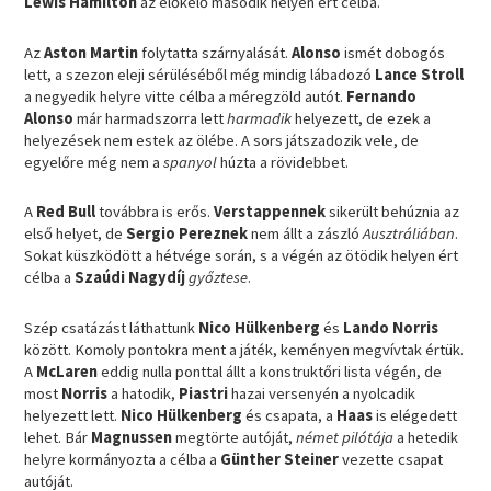
Lewis Hamilton
az előkelő második helyen ért célba.
Az
Aston Martin
folytatta szárnyalását.
Alonso
ismét dobogós
lett, a szezon eleji sérüléséből még mindig lábadozó
Lance Stroll
a negyedik helyre vitte célba a méregzöld autót.
Fernando
Alonso
már harmadszorra lett
harmadik
helyezett, de ezek a
helyezések nem estek az ölébe. A sors játszadozik vele, de
egyelőre még nem a
spanyol
húzta a rövidebbet.
A
Red Bull
továbbra is erős.
Verstappennek
sikerült behúznia az
első helyet, de
Sergio Pereznek
nem állt a zászló
Ausztráliában
.
Sokat küszködött a hétvége során, s a végén az ötödik helyen ért
célba a
Szaúdi Nagydíj
győztese
.
Szép csatázást láthattunk
Nico Hülkenberg
és
Lando Norris
között. Komoly pontokra ment a játék, keményen megvívtak értük.
A
McLaren
eddig nulla ponttal állt a konstruktőri lista végén, de
most
Norris
a hatodik,
Piastri
hazai versenyén a nyolcadik
helyezett lett.
Nico Hülkenberg
és csapata, a
Haas
is elégedett
lehet. Bár
Magnussen
megtörte autóját,
német pilótája
a hetedik
helyre kormányozta a célba a
Günther Steiner
vezette csapat
autóját.