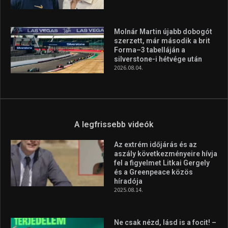
Molnár Martin újabb dobogót
szerzett, már második a brit
Forma–3 tabelláján a
silverstone-i hétvége után
2026.08.04.
A legfrissebb videók
Az extrém időjárás és az
aszály következményeire hívja
fel a figyelmet Litkai Gergely
és a Greenpeace közös
híradója
2025.08.14.
Ne csak nézd, lásd is a focit! –