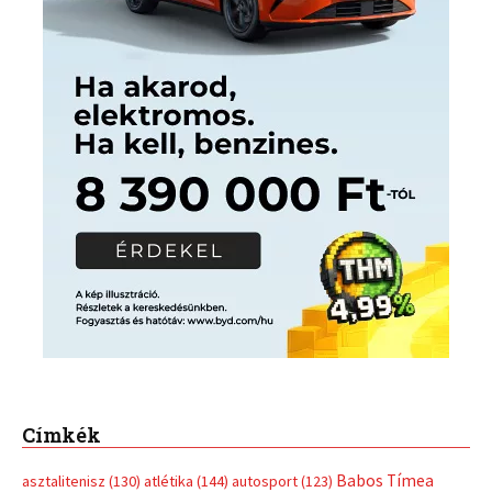
Címkék
Babos Tímea
asztalitenisz
(130)
atlétika
(144)
autosport
(123)
egészség
(240)
Bécs
(214)
Bajnokok Ligája
(168)
Birkózás
(143)
forma 1
(1165)
(530)
Európabajnokság
(173)
ferrari
(139)
Futball
(760)
futás
(305)
Hosszú Katinka
(186)
hungaroring
(181)
kickbox
(204)
Jégkorong
(148)
kajakkenu
(138)
karate
(168)
kézilabda
(448)
kosárlabda
(166)
Lewis Hamilton
(168)
magyar
Mercedes
(244)
labdarúgóválogatott
(148)
motorsport
(153)
Opel
rio
Dakar Team
(132)
Rali Világbajnokság
(122)
Rendezvény
(142)
sport
(438)
2016
(373)
szabadidősport
Sportime Magazin
(128)
(316)
tenisz
(416)
Szalay Balázs
(126)
táplálkozás
(155)
utazás
Video
(247)
vitorlázás
(126)
világbajnokság
(162)
Világkupa
(129)
életmód
(416)
(222)
vívás
(174)
vízilabda
(197)
Érdi Mária
(130)
úszás
(361)