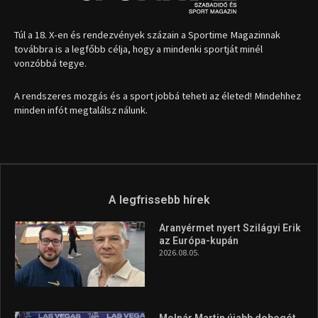
A legfrissebb hírek
Aranyérmet nyert Szilágyi Erik
az Európa-kupán
2026.08.05.
Molnár Martin újabb dobogót
szerzett, már második a brit
Forma–3 tabelláján a
silverstone-i hétvége után
2026.08.04.
Megvan a magyar négyes a
Hungarian Darts Trophyra
2026.07.31.