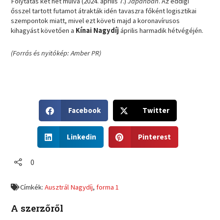
Folytatás két hét múlva (2024. április 7.)
Japánban
. Az eddigi
ősszel tartott futamot átrakták idén tavaszra főként logisztikai
szempontok miatt, mivel ezt követi majd a koronavírusos
kihagyást követően a
Kínai Nagydíj
április harmadik hétvégéjén.
(Forrás és nyitókép: Amber PR)
S
S
Facebook
Twitter
h
h
a
a
S
S
r
r
Linkedin
Pinterest
h
h
e
e
a
a
o
o
r
r
0
n
n
e
e
f
t
o
o
a
w
Címkék:
Ausztrál Nagydíj
,
forma 1
n
n
c
i
l
p
e
t
A szerzőről
i
i
b
t
n
n