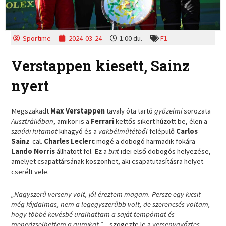
Sportime
2024-03-24
1:00 du.
F1
Verstappen kiesett, Sainz
nyert
Megszakadt
Max Verstappen
tavaly óta tartó
győzelmi
sorozata
Ausztráliában
, amikor is a
Ferrari
kettős sikert húzott be, élen a
szaúdi futamot
kihagyó és a
vakbélműtétből
felépülő
Carlos
Sainz
-cal.
Charles Leclerc
mögé a dobogó harmadik fokára
Lando Norris
állhatott fel. Ez a
brit
idei első dobogós helyezése,
amelyet csapattársának köszönhet, aki csapatutasításra helyet
cserélt vele.
„Nagyszerű verseny volt, jól éreztem magam. Persze egy kicsit
még fájdalmas, nem a legegyszerűbb volt, de szerencsés voltam,
hogy többé kevésbé uralhattam a saját tempómat és
menedzselhettem a gumikat.”
– szögezte le a
versenygyőztes