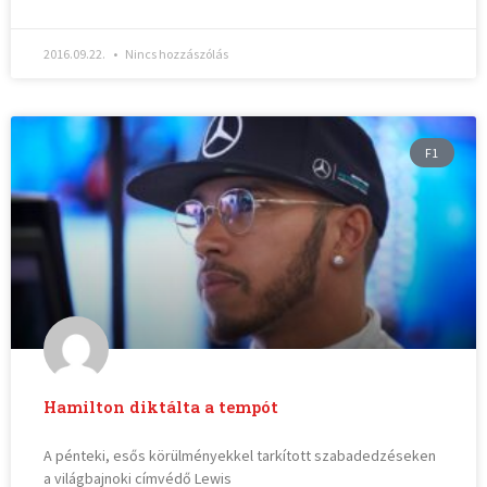
2016.09.22.
Nincs hozzászólás
F1
Hamilton diktálta a tempót
A pénteki, esős körülményekkel tarkított szabadedzéseken
a világbajnoki címvédő Lewis