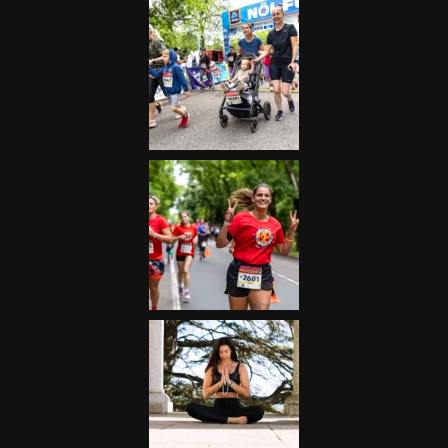
Futás
Kerékpár
Extrém Sportok
Fitnesz