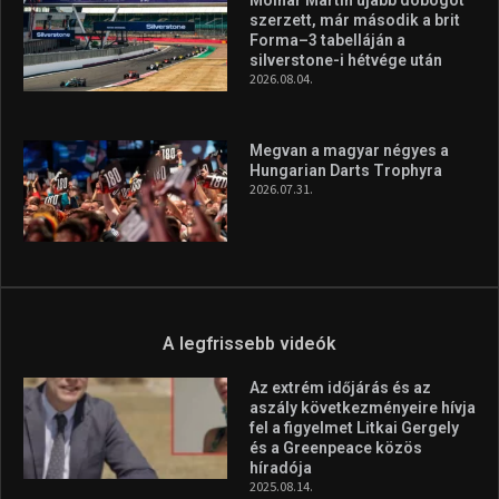
A legfrissebb videók
Az extrém időjárás és az
aszály következményeire hívja
fel a figyelmet Litkai Gergely
és a Greenpeace közös
híradója
2025.08.14.
Ne csak nézd, lásd is a focit! –
itt a Tippmix Teljes
Terjedelem!
2025.08.05.
„A Forma-1-es Magyar
Nagydíj az egész nemzetnek
fontos”
2025.06.19.