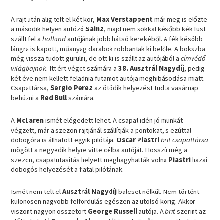
A rajt után alig telt el két kör,
Max Verstappent
már meg is előzte
a második helyen autózó
Sainz
, majd nem sokkal később kék füst
szállt fel a
holland
autójának jobb hátsó kerekéből. A fék később
lángra is kapott, műanyag darabok robbantak ki belőle. A bokszba
még vissza tudott gurulni, de ott ki is szállt az autójából a
címvédő
világbajnok
. Itt ért véget számára a
38. Ausztrál Nagydíj
, pedig
két éve nem kellett feladnia futamot autója meghibásodása miatt.
Csapattársa,
Sergio Perez
az ötödik helyezést tudta vasárnap
behúzni a
Red Bull
számára.
A
McLaren
ismét elégedett lehet. A csapat idén jó munkát
végzett, már a szezon rajtjánál szállítják a pontokat, s ezúttal
dobogóra is állhatott egyik pilótája.
Oscar Piastri
brit csapattársa
mögött a negyedik helyre vitte célba autóját. Hosszú még a
szezon, csapatutasítás helyett meghagyhatták volna
Piastri
hazai
dobogós helyezését a fiatal pilótának.
Ismét nem telt el
Ausztrál Nagydíj
baleset nélkül. Nem történt
különösen nagyobb felfordulás egészen az utolsó körig. Akkor
viszont nagyon összetört
George Russell
autója. A
brit
szerint az