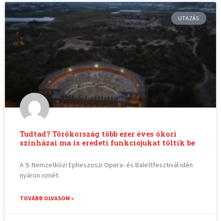
UTAZÁS
Tudtad? Törökország több ezer éves ókori
színházai ma is eredeti funkciójukat töltik be
A 9. Nemzetközi Epheszoszi Opera- és Balettfesztivál idén
nyáron ismét
TOVÁBB OLVASOM »