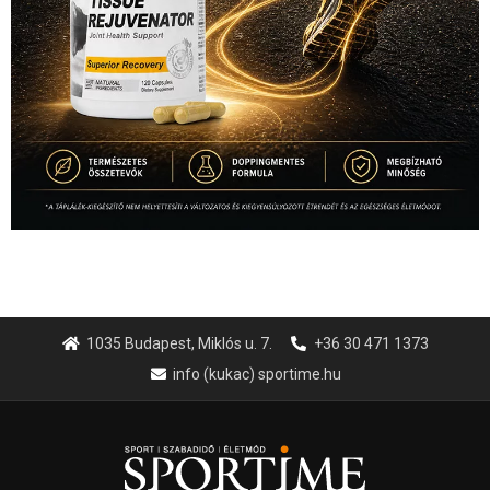
1035 Budapest, Miklós u. 7.
+36 30 471 1373
info (kukac) sportime.hu
Túl a 18. X-en és rendezvények százain a Sportime Magazinnak
továbbra is a legfőbb célja, hogy a mindenki sportját minél
vonzóbbá tegye.
A rendszeres mozgás és a sport jobbá teheti az életed! Mindehhez
minden infót megtalálsz nálunk.