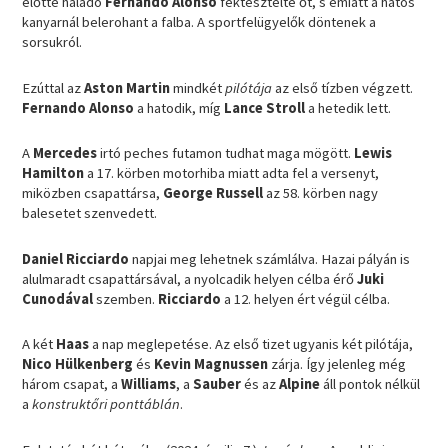
előtte haladó
Fernando Alonso
féktesztelte őt, s emiatt a hatos
kanyarnál belerohant a falba. A sportfelügyelők döntenek a
sorsukról.
Ezúttal az
Aston Martin
mindkét
pilótája
az első tízben végzett.
Fernando Alonso
a hatodik, míg
Lance Stroll
a hetedik lett.
A
Mercedes
irtó peches futamon tudhat maga mögött.
Lewis
Hamilton
a 17. körben motorhiba miatt adta fel a versenyt,
miközben csapattársa,
George Russell
az 58. körben nagy
balesetet szenvedett.
Daniel Ricciardo
napjai meg lehetnek számlálva. Hazai pályán is
alulmaradt csapattársával, a nyolcadik helyen célba érő
Juki
Cunodával
szemben.
Ricciardo
a 12. helyen ért végül célba.
A két
Haas
a nap meglepetése. Az első tizet ugyanis két pilótája,
Nico Hülkenberg
és
Kevin Magnussen
zárja. Így jelenleg még
három csapat, a
Williams
, a
Sauber
és az
Alpine
áll pontok nélkül
a
konstruktőri ponttáblán
.