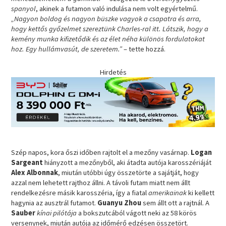
spanyol
, akinek a futamon való indulása nem volt egyértelmű.
„Nagyon boldog és nagyon büszke vagyok a csapatra és arra,
hogy kettős győzelmet szereztünk Charles-ral itt. Látszik, hogy a
kemény munka kifizetődik és az élet néha különös fordulatokat
hoz. Egy hullámvasút, de szeretem.”
– tette hozzá.
Hirdetés
Szép napos, kora őszi időben rajtolt el a mezőny vasárnap.
Logan
Sargeant
hiányzott a mezőnyből, aki átadta autója karosszériáját
Alex Albonnak
, miután utóbbi úgy összetörte a sajátját, hogy
azzal nem lehetett rajthoz állni. A távoli futam miatt nem állt
rendelkezésre másik karosszéria, így a fiatal
amerikainak
ki kellett
hagynia az ausztrál futamot.
Guanyu Zhou
sem állt ott a rajtnál. A
Sauber
kínai pilótája
a bokszutcából vágott neki az 58 körös
versenynek, miután autója az időmérő edzésen összetört.