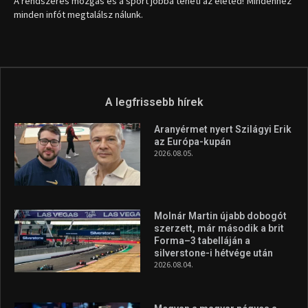
1035 Budapest, Miklós u. 7.
+36 30 471 1373
info (kukac) sportime.hu
Túl a 18. X-en és rendezvények százain a Sportime Magazinnak
továbbra is a legfőbb célja, hogy a mindenki sportját minél
vonzóbbá tegye.
A rendszeres mozgás és a sport jobbá teheti az életed! Mindehhez
minden infót megtalálsz nálunk.
A legfrissebb hírek