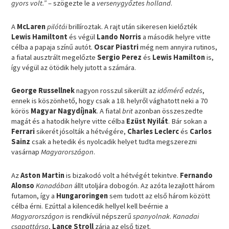
gyors volt.”
– szögezte le a
versenygyőztes holland
.
A
McLaren
pilótái
brillíroztak. A rajt után sikeresen kielőzték
Lewis Hamiltont
és végül
Lando Norris
a második helyre vitte
célba a papaja színű autót.
Oscar Piastri
még nem annyira rutinos,
a fiatal ausztrált megelőzte
Sergio Perez
és
Lewis Hamilton
is,
így végül az ötödik hely jutott a számára.
George Russellnek
nagyon rosszul sikerült az
időmérő edzés
,
ennek is köszönhető, hogy csak a 18. helyről vághatott neki a 70
körös
Magyar Nagydíjnak
. A fiatal
brit
azonban összeszedte
magát és a hatodik helyre vitte célba
Ezüst Nyilát
. Bár sokan a
Ferrari
sikerét jósolták a hétvégére,
Charles Leclerc
és
Carlos
Sainz
csak a hetedik és nyolcadik helyet tudta megszerezni
vasárnap
Magyarországon
.
Az
Aston Martin
is bizakodó volt a hétvégét tekintve.
Fernando
Alonso
Kanadában
állt utoljára dobogón. Az azóta lezajlott három
futamon, így a
Hungaroringen
sem tudott az első három között
célba érni. Ezúttal a kilencedik hellyel kell beérnie a
Magyarországon
is rendkívül népszerű
spanyolnak
.
Kanadai
csapattársa
,
Lance Stroll
zárja az első tizet.