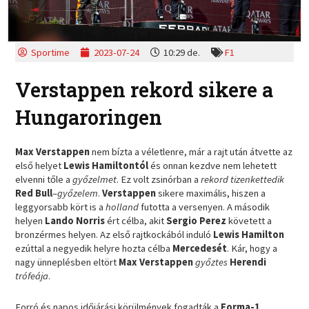
Sportime
2023-07-24
10:29 de.
F1
Verstappen rekord sikere a
Hungaroringen
Max Verstappen
nem bízta a véletlenre, már a rajt után átvette az
első helyet
Lewis Hamiltontól
és onnan kezdve nem lehetett
elvenni tőle a
győzelmet
. Ez volt zsinórban a
rekord tizenkettedik
Red Bull
–
győzelem
.
Verstappen
sikere maximális, hiszen a
leggyorsabb kört is a
holland
futotta a versenyen. A második
helyen
Lando Norris
ért célba, akit
Sergio Perez
követett a
bronzérmes helyen. Az első rajtkockából induló
Lewis Hamilton
ezúttal a negyedik helyre hozta célba
Mercedesét
. Kár, hogy a
nagy ünneplésben eltört
Max Verstappen
győztes
Herendi
trófeája
.
Forró és napos időjárási körülmények fogadták a
Forma-1