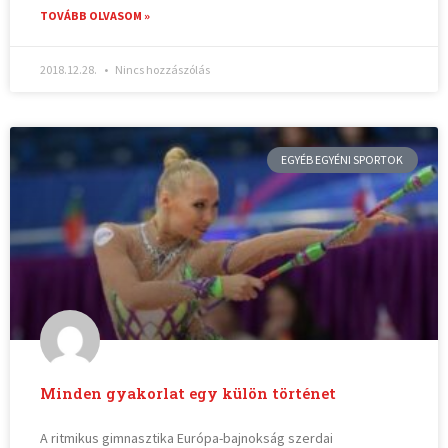
TOVÁBB OLVASOM »
2018.12.28.
Nincs hozzászólás
EGYÉB EGYÉNI SPORTOK
Minden gyakorlat egy külön történet
A ritmikus gimnasztika Európa-bajnokság szerdai