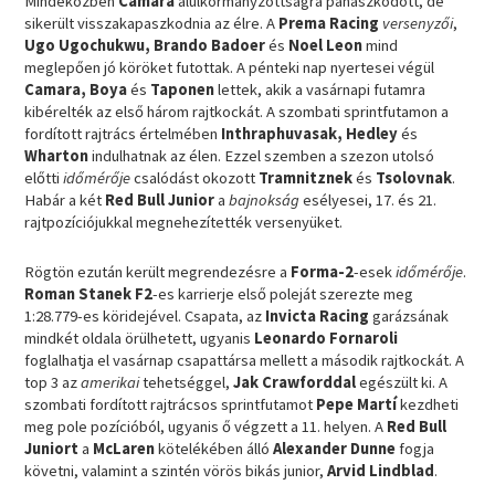
Mindeközben
Camara
alulkormányzottságra panaszkodott, de
sikerült visszakapaszkodnia az élre. A
Prema Racing
versenyzői
,
Ugo Ugochukwu, Brando Badoer
és
Noel Leon
mind
meglepően jó köröket futottak. A pénteki nap nyertesei végül
Camara, Boya
és
Taponen
lettek, akik a vasárnapi futamra
kibérelték az első három rajtkockát. A szombati sprintfutamon a
fordított rajtrács értelmében
Inthraphuvasak, Hedley
és
Wharton
indulhatnak az élen. Ezzel szemben a szezon utolsó
előtti
időmérője
csalódást okozott
Tramnitznek
és
Tsolovnak
.
Habár a két
Red Bull Junior
a
bajnokság
esélyesei, 17. és 21.
rajtpozíciójukkal megnehezítették versenyüket.
Rögtön ezután került megrendezésre a
Forma-2
-esek
időmérője
.
Roman Stanek
F2
-es karrierje első poleját szerezte meg
1:28.779-es köridejével. Csapata, az
Invicta Racing
garázsának
mindkét oldala örülhetett, ugyanis
Leonardo Fornaroli
foglalhatja el vasárnap csapattársa mellett a második rajtkockát. A
top 3 az
amerikai
tehetséggel,
Jak
Crawforddal
egészült ki. A
szombati fordított rajtrácsos sprintfutamot
Pepe Martí
kezdheti
meg pole pozícióból, ugyanis ő végzett a 11. helyen. A
Red Bull
Juniort
a
McLaren
kötelékében álló
Alexander Dunne
fogja
követni, valamint a szintén vörös bikás junior,
Arvid Lindblad
.