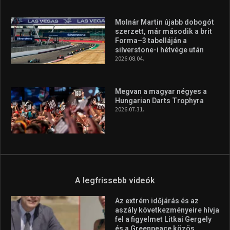
A rendszeres mozgás és a sport jobbá teheti az életed! Mindehhez
minden infót megtalálsz nálunk.
A legfrissebb hírek
Aranyérmet nyert Szilágyi Erik
az Európa-kupán
2026.08.05.
Molnár Martin újabb dobogót
szerzett, már második a brit
Forma–3 tabelláján a
silverstone-i hétvége után
2026.08.04.