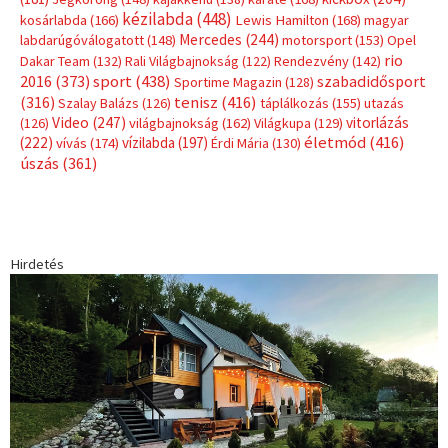
Címkék
Babos Tímea
asztalitenisz
(130)
atlétika
(144)
autosport
(123)
egészség
(240)
Bécs
(214)
Bajnokok Ligája
(168)
Birkózás
(143)
forma 1
(1165)
(530)
Európabajnokság
(173)
ferrari
(139)
Futball
(760)
futás
(305)
Hosszú Katinka
(186)
hungaroring
(181)
kickbox
(204)
Jégkorong
(148)
kajakkenu
(138)
karate
(168)
kézilabda
(448)
kosárlabda
(166)
Lewis Hamilton
(168)
magyar
Mercedes
(244)
labdarúgóválogatott
(148)
motorsport
(153)
Opel
rio
Dakar Team
(132)
Rali Világbajnokság
(122)
Rendezvény
(142)
sport
(438)
2016
(373)
szabadidősport
Sportime Magazin
(128)
(316)
tenisz
(416)
Szalay Balázs
(126)
táplálkozás
(155)
utazás
Video
(247)
vitorlázás
(126)
világbajnokság
(162)
Világkupa
(129)
életmód
(416)
(222)
vívás
(174)
vízilabda
(197)
Érdi Mária
(130)
úszás
(361)