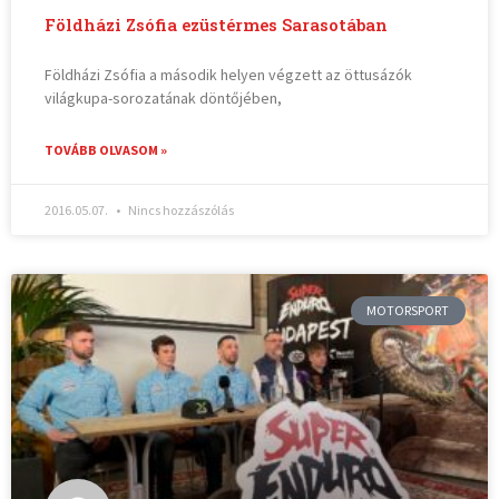
Földházi Zsófia ezüstérmes Sarasotában
Földházi Zsófia a második helyen végzett az öttusázók
világkupa-sorozatának döntőjében,
TOVÁBB OLVASOM »
2016.05.07.
Nincs hozzászólás
MOTORSPORT