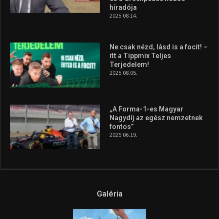
Megvan a magyar négyes a
Hungarian Darts Trophyra
2026.07.31.
A legfrissebb videók
Az extrém időjárás és az
aszály következményeire hívja
fel a figyelmet Litkai Gergely
és a Greenpeace közös
híradója
2025.08.14.
Ne csak nézd, lásd is a focit! –
itt a Tippmix Teljes
Terjedelem!
2025.08.05.