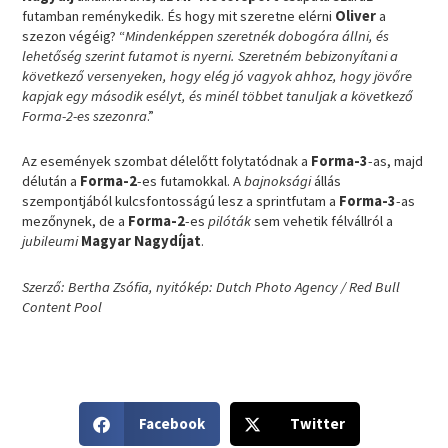
futamban reménykedik. És hogy mit szeretne elérni
Oliver
a
szezon végéig? “
Mindenképpen szeretnék dobogóra állni, és
lehetőség szerint futamot is nyerni. Szeretném bebizonyítani a
következő versenyeken, hogy elég jó vagyok ahhoz, hogy jövőre
kapjak egy második esélyt, és minél többet tanuljak a következő
Forma-2-es szezonra
.”
Az események szombat délelőtt folytatódnak a
Forma-3
-as, majd
délután a
Forma-2
-es futamokkal. A
bajnoksági
állás
szempontjából kulcsfontosságú lesz a sprintfutam a
Forma-3
-as
mezőnynek, de a
Forma-2
-es
pilóták
sem vehetik félvállról a
jubileumi
Magyar Nagydíjat
.
Szerző: Bertha Zsófia, nyitókép: Dutch Photo Agency / Red Bull
Content Pool
S
S
Facebook
Twitter
h
h