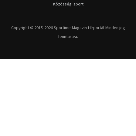
Kerékpár
Extrém Sportok
Fitnesz
Egyéb szabadidősport
Túra-Utazás
Lovassport
Közösségi sport
Copyright © 2015-2026 Sportime Magazin Hírportál Minden jog
fenntartva.