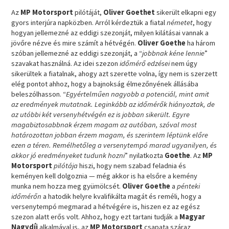
Az
MP Motorsport
pilótáját,
Oliver Goethet
sikerült elkapni egy
gyors interjúra napközben. Arról kérdeztük a fiatal
németet
, hogy
hogyan jellemezné az eddigi szezonját, milyen kilátásai vannak a
jövőre nézve és mire számít a hétvégén.
Oliver Goethe
ha három
szóban jellemezné az eddigi szezonját, a “
jobbnak kéne lennie
”
szavakat használná. Az idei szezon
időmérő edzései
nem úgy
sikerültek a fiatalnak, ahogy azt szerette volna, így nem is szerzett
elég pontot ahhoz, hogy a bajnokság élmezőnyének állásába
beleszólhasson. “
Egyértelműen nagyobb a potenciál, mint amit
az eredmények mutatnak. Leginkább az időmérők hiányoztak, de
az utóbbi két versenyhétvégén ez is jobban sikerült. Egyre
magabiztosabbnak érzem magam az autóban, szóval most
határozottan jobban érzem magam, és szerintem léptünk előre
ezen a téren. Remélhetőleg a versenytempó marad ugyanilyen, és
akkor jó eredményeket tudunk hozni
” nyilatkozta
Goethe
. Az
MP
Motorsport
pilótája
hiszi, hogy nem szabad feladnia és
keményen kell dolgoznia — még akkor is ha elsőre a kemény
munka nem hozza meg gyümölcsét.
Oliver Goethe
a
pénteki
időmérőn
a hatodik helyre kvalifikálta magát és reméli, hogy a
versenytempó megmarad a hétvégére is, hiszen ez az egész
szezon alatt erős volt. Ahhoz, hogy ezt tartani tudják a
Magyar
Nagydíj
alkalmával is, az
MP Motorsport
csapata száraz