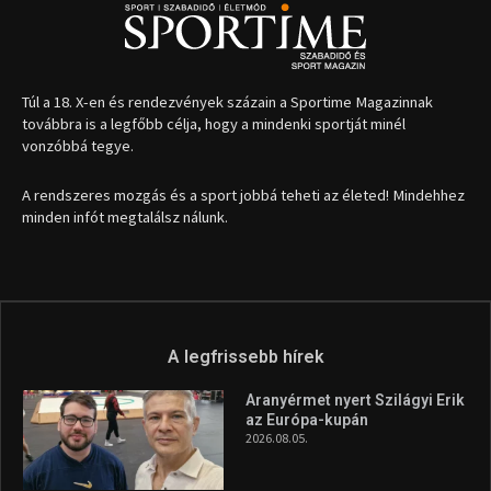
1035 Budapest, Miklós u. 7.
+36 30 471 1373
info (kukac) sportime.hu
Túl a 18. X-en és rendezvények százain a Sportime Magazinnak
továbbra is a legfőbb célja, hogy a mindenki sportját minél
vonzóbbá tegye.