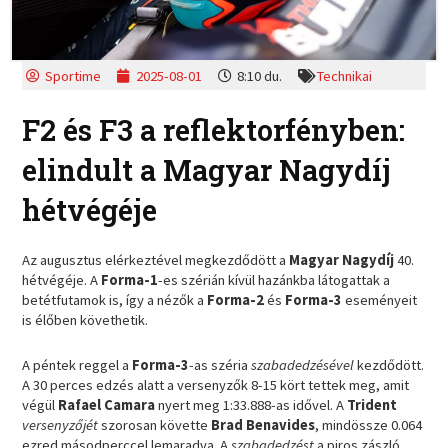
Sportime
2025-08-01
8:10 du.
Technikai
F2 és F3 a reflektorfényben:
elindult a Magyar Nagydíj
hétvégéje
Az augusztus elérkeztével megkezdődött a
Magyar Nagydíj
40.
hétvégéje. A
Forma-1
-es szérián kívül hazánkba látogattak a
betétfutamok is, így a nézők a
Forma-2
és
Forma-3
eseményeit
is élőben követhetik.
A péntek reggel a
Forma-3
-as széria
szabadedzésével
kezdődött.
A 30 perces edzés alatt a versenyzők 8-15 kört tettek meg, amit
végül
Rafael Camara
nyert meg 1:33.888-as idővel. A
Trident
versenyzőjét
szorosan követte
Brad Benavides
, mindössze 0.064
ezred másodperccel lemaradva. A
szabadedzést
a piros zászló