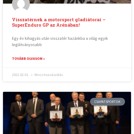
Visszatérnek a motorsport gladiátorai –
SuperEnduro GP az Arénában!
Egy év kihagyás után visszatér hazánkba a világ egyik
leglátványosabb
TOVÁBB OLVASOM »
2022.02.01.
Nincs hozzászólás
CSAPATSPORTOK