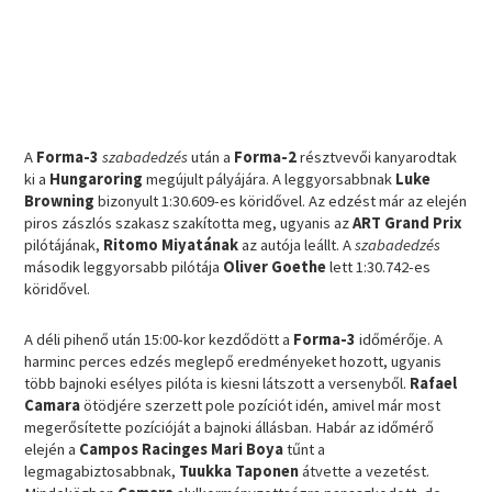
A
Forma-3
szabadedzés
után a
Forma-2
résztvevői kanyarodtak
ki a
Hungaroring
megújult pályájára. A leggyorsabbnak
Luke
Browning
bizonyult 1:30.609-es köridővel. Az edzést már az elején
piros zászlós szakasz szakította meg, ugyanis az
ART Grand Prix
pilótájának,
Ritomo Miyatának
az autója leállt. A
szabadedzés
második leggyorsabb pilótája
Oliver
Goethe
lett 1:30.742-es
köridővel.
A déli pihenő után 15:00-kor kezdődött a
Forma-3
időmérője. A
harminc perces edzés meglepő eredményeket hozott, ugyanis
több bajnoki esélyes pilóta is kiesni látszott a versenyből.
Rafael
Camara
ötödjére szerzett pole pozíciót idén, amivel már most
megerősítette pozícióját a bajnoki állásban. Habár az időmérő
elején a
Campos Racinges Mari
Boya
tűnt a
legmagabiztosabbnak,
Tuukka Taponen
átvette a vezetést.