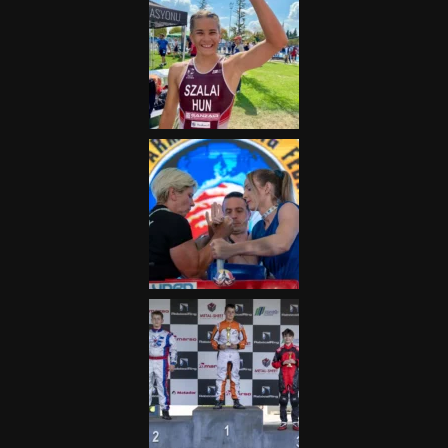
„A Forma-1-es Magyar
Nagydíj az egész nemzetnek
fontos”
2025.06.19.
Galéria