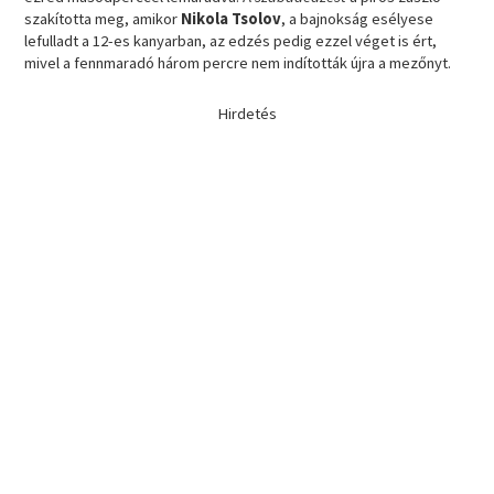
szakította meg, amikor
Nikola
Tsolov
, a bajnokság esélyese
lefulladt a 12-es kanyarban, az edzés pedig ezzel véget is ért,
mivel a fennmaradó három percre nem indították újra a mezőnyt.
Hirdetés