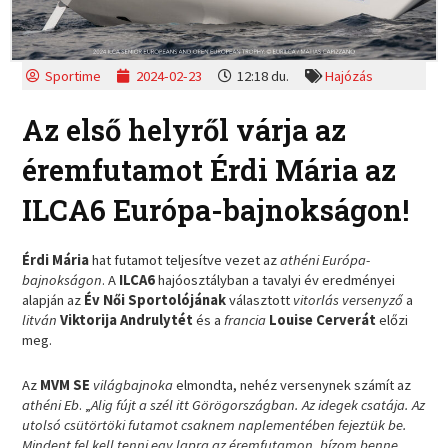
Sportime
2024-02-23
12:18 du.
Hajózás
Az első helyről várja az
éremfutamot Érdi Mária az
ILCA6 Európa-bajnokságon!
Érdi Mária
hat futamot teljesítve vezet az
athéni Európa-
bajnokságon
. A
ILCA6
hajóosztályban a tavalyi év eredményei
alapján az
Év Női Sportolójának
választott
vitorlás versenyző
a
litván
Viktorija Andrulytét
és a
francia
Louise Cerverát
előzi
meg.
Az
MVM SE
világbajnoka
elmondta, nehéz versenynek számít az
athéni Eb
. „
Alig fújt a szél itt Görögországban. Az idegek csatája. Az
utolsó csütörtöki futamot csaknem naplementében fejeztük be.
Mindent fel kell tenni egy lapra az éremfutamon, bízom benne,