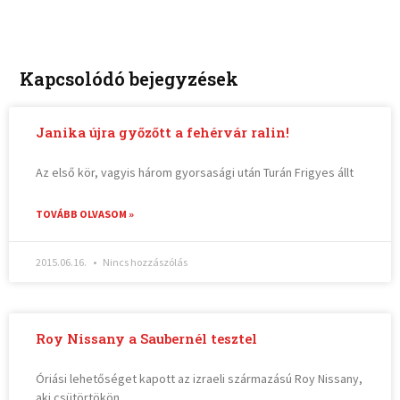
Kapcsolódó bejegyzések
Janika újra győzőtt a fehérvár ralin!
Az első kör, vagyis három gyorsasági után Turán Frigyes állt
TOVÁBB OLVASOM »
2015.06.16.
Nincs hozzászólás
Roy Nissany a Saubernél tesztel
Óriási lehetőséget kapott az izraeli származású Roy Nissany,
aki csütörtökön