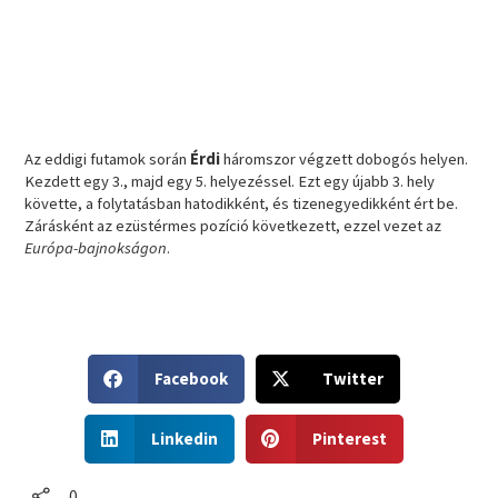
Az eddigi futamok során
Érdi
háromszor végzett dobogós helyen.
Kezdett egy 3., majd egy 5. helyezéssel. Ezt egy újabb 3. hely
követte, a folytatásban hatodikként, és tizenegyedikként ért be.
Zárásként az ezüstérmes pozíció következett, ezzel vezet az
Európa-bajnokságon
.
S
S
Facebook
Twitter
h
h
a
a
S
S
r
r
Linkedin
Pinterest
h
h
e
e
a
a
o
o
r
r
0
n
n