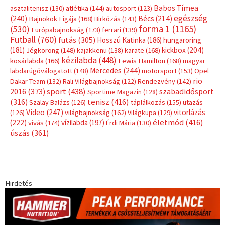
Babos Tímea
asztalitenisz
(130)
atlétika
(144)
autosport
(123)
egészség
(240)
Bécs
(214)
Bajnokok Ligája
(168)
Birkózás
(143)
forma 1
(1165)
(530)
Európabajnokság
(173)
ferrari
(139)
Futball
(760)
futás
(305)
Hosszú Katinka
(186)
hungaroring
(181)
kickbox
(204)
Jégkorong
(148)
kajakkenu
(138)
karate
(168)
kézilabda
(448)
kosárlabda
(166)
Lewis Hamilton
(168)
magyar
Mercedes
(244)
labdarúgóválogatott
(148)
motorsport
(153)
Opel
rio
Dakar Team
(132)
Rali Világbajnokság
(122)
Rendezvény
(142)
sport
(438)
2016
(373)
szabadidősport
Sportime Magazin
(128)
(316)
tenisz
(416)
Szalay Balázs
(126)
táplálkozás
(155)
utazás
Video
(247)
vitorlázás
(126)
világbajnokság
(162)
Világkupa
(129)
életmód
(416)
(222)
vívás
(174)
vízilabda
(197)
Érdi Mária
(130)
úszás
(361)
Hirdetés