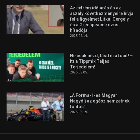
Az extrém időjárás és az
aszály következményeire hívja
fel a figyelmet Litkai Gergely
és a Greenpeace közös
híradója
2025.08.14.
Ne csak nézd, lásd is a focit! –
itt a Tippmix Teljes
Terjedelem!
2025.08.05.
„A Forma-1-es Magyar
Nagydíj az egész nemzetnek
fontos”
2025.06.19.