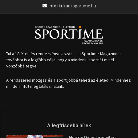
info (kukac) sportime.hu
Túl a 18. X-en és rendezvények százain a Sportime Magazinnak
továbbra is a legfőbb célja, hogy a mindenki sportját minél
vonzóbbá tegye.
A rendszeres mozgás és a sport jobbá teheti az életed! Mindehhez
minden infót megtalálsz nálunk.
A legfrissebb hírek
Huszty Dániel irányítja a