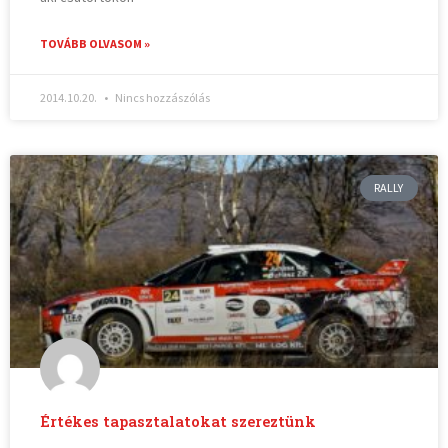
TOVÁBB OLVASOM »
2014.10.20.
Nincs hozzászólás
RALLY
Értékes tapasztalatokat szereztünk