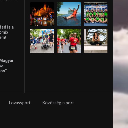
ásd is a
ppmix
lem!
 Magyar
sz
tos”
Lovassport
Közösségi sport