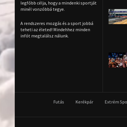
legfőbb célja, hogy a mindenki sportját
minél vonzóbbá tegye.
A rendszeres mozgás és a sport jobbá
teheti az életed! Mindehhez minden
infót megtalálsz nálunk.
Futás
Kerékpár
Extrém Spo