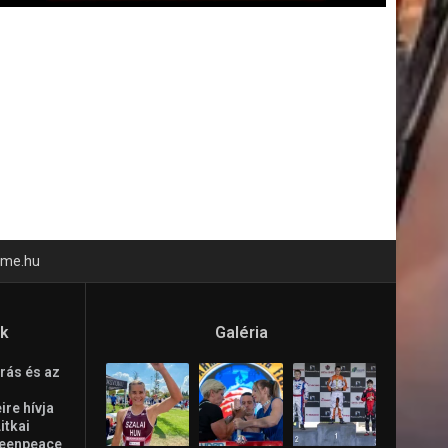
time.hu
ók
Galéria
rás és az
re hívja
Litkai
reenpeace