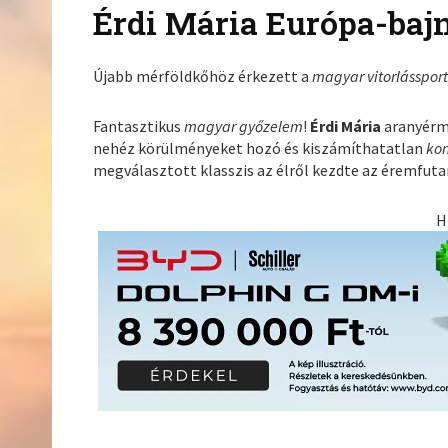
Érdi Mária Európa-baj
Újabb mérföldkőhöz érkezett a
magyar vitorlásspor
Fantasztikus
magyar győzelem
!
Érdi Mária
aranyérm
nehéz körülményeket hozó és kiszámíthatatlan
ko
megválasztott klasszis az élről kezdte az éremfuta
H