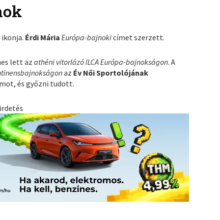
nok
t
ikonja.
Érdi Mária
Európa-bajnoki
címet szerzett.
es lett az
athéni
vitorlázó
ILCA Európa-bajnokságon
. A
ntinensbajnokságon
az
Év Női Sportolójának
mot, és győzni tudott.
irdetés