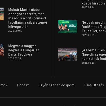
közös híradója
2025.08.14.
Molnár Martin újabb
dobogót szerzett, már
második a brit Forma–3
tabelláján a silverstone-i
Ne csak nézd, l
hétvége után
focit! – itt a Ti
2026.08.04.
Teljes Terjede
2025.08.05.
Megvan a magyar
négyes a Hungarian
„A Forma-1-es
Darts Trophyra
Nagydíj az egé
2026.07.31.
nemzetnek fon
2025.06.19.
rtok
Fitnesz
Egyéb szabadidősport
Túra-Utazás