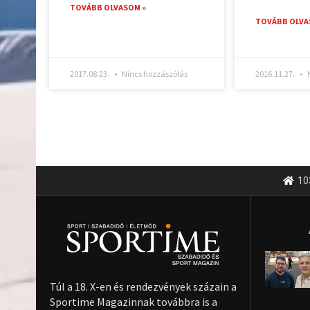
TOVÁBB OLVASOM »
TOVÁBB OLVA
2017.08.23.
Nincs hozzászólás
2016.11.27.
N
10
Túl a 18. X-en és rendezvények százain a
Sportime Magazinnak továbbra is a