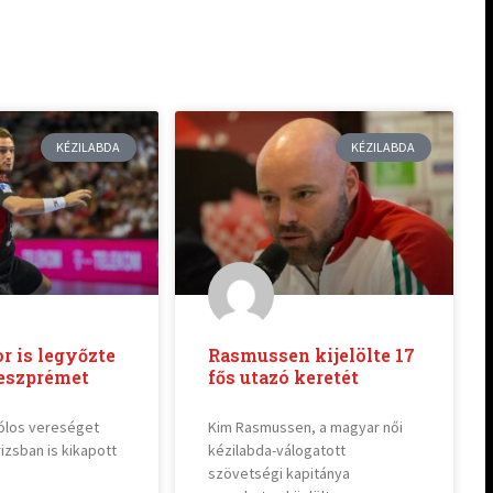
KÉZILABDA
KÉZILABDA
 is legyőzte
Rasmussen kijelölte 17
Veszprémet
fős utazó keretét
ólos vereséget
Kim Rasmussen, a magyar női
izsban is kikapott
kézilabda-válogatott
szövetségi kapitánya