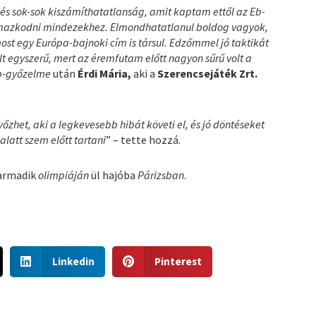
 és sok-sok kiszámíthatatlanság, amit kaptam ettől az Eb-
almazkodni mindezekhez. Elmondhatatlanul boldog vagyok,
most egy Európa-bajnoki cím is társul. Edzőmmel jó taktikát
t egyszerű, mert az éremfutam előtt nagyon sűrű volt a
b-győzelme
után
Érdi Mária,
aki a
Szerencsejáték Zrt.
őzhet, aki a legkevesebb hibát követi el, és jó döntéseket
alatt szem előtt tartani
” – tette hozzá.
harmadik
olimpiáján
ül hajóba
Párizsban
.
S
S
Linkedin
Pinterest
h
h
a
a
r
r
e
e