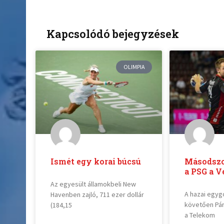
Kapcsolódó bejegyzések
OLIMPIA
Ismét egy korai búcsú
Másodszor
a PSG a 
Az egyesült államokbeli New
A hazai egyg
Havenben zajló, 711 ezer dollár
követően Pár
(184,15
a Telekom