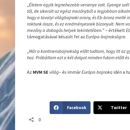
„
Életem egyik legnehezebb versenye volt. Gyenge szél
től, de sikerült az egész mezőnyből a legjobban alk
hogy a tavalyi világbajnoki arany, és Eb-bronz mellé 
raktunk össze, és ez eredményesnek bizonyult. Nem vol
mezőny a dobogós helyek tekintetében.
” – értékelt
E
támogatásával készült fel az
Európa-bajnokságra
.
„
Már a kontinensbajnokság előtt tudtam, hogy itt az gy
hoz. Próbáltam ezt a két dolgot minden futam előtt és 
Az
MVM SE
világ
– és immár
Európa-bajnoka
idén a 
S
S
Facebook
Twitter
h
h
a
a
0
r
r
e
e