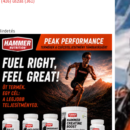
(416)
úszás
(361)
Hirdetés
tkező