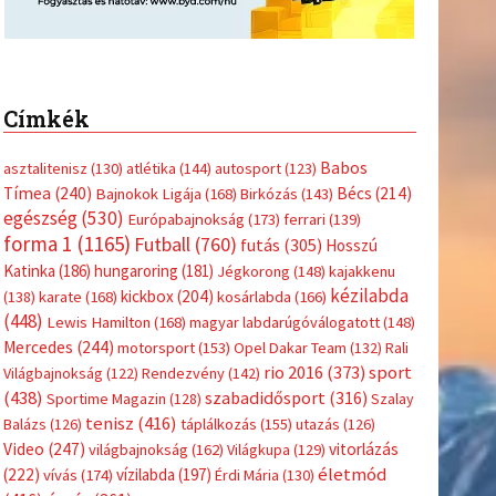
Címkék
Babos
asztalitenisz
(130)
atlétika
(144)
autosport
(123)
Tímea
(240)
Bécs
(214)
Bajnokok Ligája
(168)
Birkózás
(143)
egészség
(530)
Európabajnokság
(173)
ferrari
(139)
forma 1
(1165)
Futball
(760)
futás
(305)
Hosszú
Katinka
(186)
hungaroring
(181)
Jégkorong
(148)
kajakkenu
kézilabda
kickbox
(204)
(138)
karate
(168)
kosárlabda
(166)
(448)
Lewis Hamilton
(168)
magyar labdarúgóválogatott
(148)
Mercedes
(244)
motorsport
(153)
Opel Dakar Team
(132)
Rali
sport
rio 2016
(373)
Világbajnokság
(122)
Rendezvény
(142)
(438)
szabadidősport
(316)
Sportime Magazin
(128)
Szalay
tenisz
(416)
Balázs
(126)
táplálkozás
(155)
utazás
(126)
Video
(247)
vitorlázás
világbajnokság
(162)
Világkupa
(129)
életmód
(222)
vívás
(174)
vízilabda
(197)
Érdi Mária
(130)