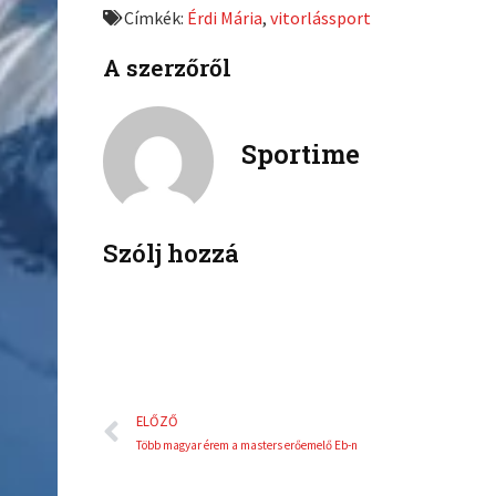
Címkék:
Érdi Mária
,
vitorlássport
o
o
n
n
A szerzőről
f
t
a
w
c
i
Sportime
e
t
b
t
o
e
o
r
k
Szólj hozzá
Előző
ELŐZŐ
Több magyar érem a masters erőemelő Eb-n