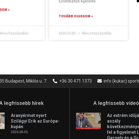
szombaton kijelölte
SOM »
TOVÁBB OLVASOM »
incs hozzászólás
2016.12.03.
Nincs hozzászólás
35 Budapest, Miklós u. 7.
+36 30 471 1373
info (kukac) spor
A legfrissebb hírek
A legfrissebb vide
Aranyérmet nyert
Az extrém időjá
Szilágyi Erik az Európa-
aszály
kupán
következményei
2026.08.05.
fel a figyelmet 
Gergely és a G