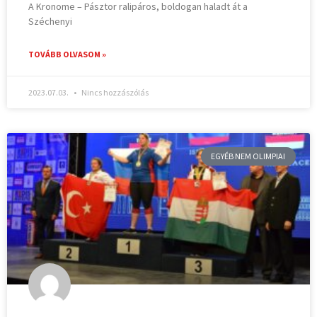
A Kronome – Pásztor ralipáros, boldogan haladt át a
Széchenyi
TOVÁBB OLVASOM »
2023.07.03.
Nincs hozzászólás
EGYÉB NEM OLIMPIAI