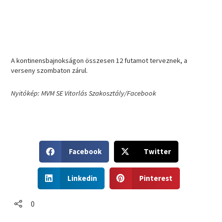
A kontinensbajnokságon összesen 12 futamot terveznek, a
verseny szombaton zárul.
Nyitókép: MVM SE Vitorlás Szakosztály/Facebook
S
S
Facebook
Twitter
h
h
a
a
S
S
r
r
Linkedin
Pinterest
h
h
e
e
a
a
o
o
r
r
0
n
n
e
e
f
t
o
o