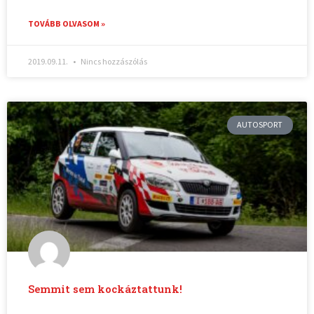
TOVÁBB OLVASOM »
2019.09.11.
Nincs hozzászólás
AUTOSPORT
Semmit sem kockáztattunk!