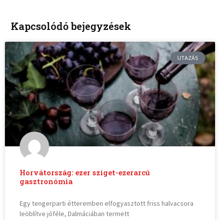
Kapcsolódó bejegyzések
UTAZÁS
Horvátország: ezer sziget-ezerarcú
gasztronómia
Egy tengerparti étteremben elfogyasztott friss halvacsora
leöblítve jóféle, Dalmáciában termett