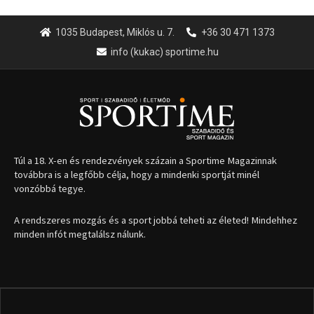
1035 Budapest, Miklós u. 7.
+36 30 471 1373
info (kukac) sportime.hu
Túl a 18. X-en és rendezvények százain a Sportime Magazinnak
továbbra is a legfőbb célja, hogy a mindenki sportját minél
vonzóbbá tegye.
A rendszeres mozgás és a sport jobbá teheti az életed! Mindehhez
minden infót megtalálsz nálunk.