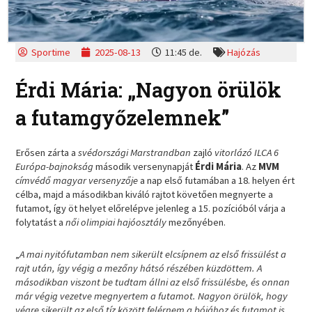
Sportime
2025-08-13
11:45 de.
Hajózás
Érdi Mária: „Nagyon örülök
a futamgyőzelemnek”
Erősen zárta a
svédországi Marstrandban
zajló
vitorlázó
ILCA 6
Európa-bajnokság
második versenynapját
Érdi Mária
. Az
MVM
címvédő
magyar versenyzője
a nap első futamában a 18. helyen ért
célba, majd a másodikban kiváló rajtot követően megnyerte a
futamot, így öt helyet előrelépve jelenleg a 15. pozícióból várja a
folytatást a
női olimpiai hajóosztály
mezőnyében.
„
A mai nyitófutamban nem sikerült elcsípnem az első frissülést a
rajt után, így végig a mezőny hátsó részében küzdöttem. A
másodikban viszont be tudtam állni az első frissülésbe, és onnan
már végig vezetve megnyertem a futamot. Nagyon örülök, hogy
végre sikerült az első tíz között felérnem a bójához és futamot is