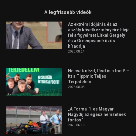
A legfrissebb videók
Az extrém időjárás és az
aszály következményeire hívja
fel a figyelmet Litkai Gergely
és a Greenpeace közös
híradója
2025.08.14.
Ne csak nézd, lásd is a focit! –
itt a Tippmix Teljes
Terjedelem!
2025.08.05.
„A Forma-1-es Magyar
Nagydíj az egész nemzetnek
fontos”
2025.06.19.