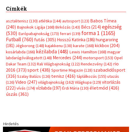
Címkék
Babos Tímea
asztalitenisz
(130)
atlétika
(144)
autosport
(123)
egészség
(240)
Bécs
(214)
Bajnokok Ligája
(168)
Birkózás
(143)
forma 1
(1165)
(530)
Európabajnokság
(173)
ferrari
(139)
Futball
(760)
futás
(305)
Hosszú Katinka
(186)
hungaroring
(181)
kickbox
(204)
Jégkorong
(148)
kajakkenu
(138)
karate
(168)
kézilabda
(448)
kosárlabda
(166)
Lewis Hamilton
(168)
magyar
Mercedes
(244)
labdarúgóválogatott
(148)
motorsport
(153)
Opel
rio
Dakar Team
(132)
Rali Világbajnokság
(122)
Rendezvény
(142)
sport
(438)
2016
(373)
szabadidősport
Sportime Magazin
(128)
(316)
tenisz
(416)
Szalay Balázs
(126)
táplálkozás
(155)
utazás
Video
(247)
vitorlázás
(126)
világbajnokság
(162)
Világkupa
(129)
életmód
(416)
(222)
vívás
(174)
vízilabda
(197)
Érdi Mária
(130)
úszás
(361)
Hirdetés