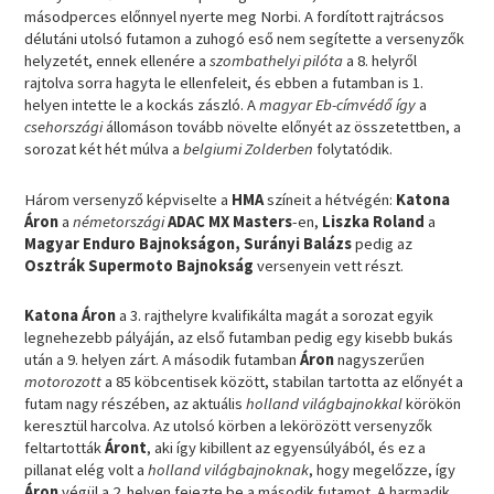
másodperces előnnyel nyerte meg Norbi. A fordított rajtrácsos
délutáni utolsó futamon a zuhogó eső nem segítette a versenyzők
helyzetét, ennek ellenére a
szombathelyi pilóta
a 8. helyről
rajtolva sorra hagyta le ellenfeleit, és ebben a futamban is 1.
helyen intette le a kockás zászló. A
magyar Eb-címvédő így
a
csehországi
állomáson tovább növelte előnyét az összetettben, a
sorozat két hét múlva a
belgiumi Zolderben
folytatódik.
Három versenyző képviselte a
HMA
színeit a hétvégén:
Katona
Áron
a
németországi
ADAC MX Masters
-en,
Liszka Roland
a
Magyar Enduro Bajnokságon, Surányi Balázs
pedig az
Osztrák Supermoto Bajnokság
versenyein vett részt.
Katona Áron
a 3. rajthelyre kvalifikálta magát a sorozat egyik
legnehezebb pályáján, az első futamban pedig egy kisebb bukás
után a 9. helyen zárt. A második futamban
Áron
nagyszerűen
motorozott
a 85 köbcentisek között, stabilan tartotta az előnyét a
futam nagy részében, az aktuális
holland világbajnokkal
körökön
keresztül harcolva. Az utolsó körben a lekörözött versenyzők
feltartották
Áront
, aki így kibillent az egyensúlyából, és ez a
pillanat elég volt a
holland világbajnoknak
, hogy megelőzze, így
Áron
végül a 2. helyen fejezte be a második futamot. A harmadik