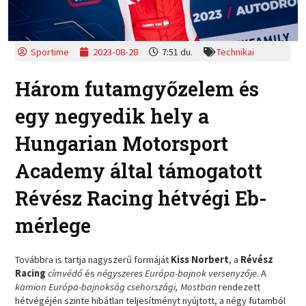
Sportime
2023-08-28
7:51 du.
Technikai
Három futamgyőzelem és
egy negyedik hely a
Hungarian Motorsport
Academy által támogatott
Révész Racing hétvégi Eb-
mérlege
Továbbra is tartja nagyszerű formáját
Kiss Norbert
, a
Révész
Racing
címvédő
és
négyszeres Európa-bajnok versenyzője
. A
kamion Európa-bajnokság csehországi, Mostban
rendezett
hétvégéjén szinte hibátlan teljesítményt nyújtott, a négy futamból