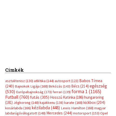
Címkék
Babos Tímea
asztalitenisz
(130)
atlétika
(144)
autosport
(123)
egészség
(240)
Bécs
(214)
Bajnokok Ligája
(168)
Birkózás
(143)
forma 1
(1165)
(530)
Európabajnokság
(173)
ferrari
(139)
Futball
(760)
futás
(305)
Hosszú Katinka
(186)
hungaroring
(181)
kickbox
(204)
Jégkorong
(148)
kajakkenu
(138)
karate
(168)
kézilabda
(448)
kosárlabda
(166)
Lewis Hamilton
(168)
magyar
Mercedes
(244)
labdarúgóválogatott
(148)
motorsport
(153)
Opel