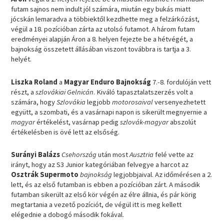
futam sajnos nem indult jól számára, miután egy bukás miatt
jócskán lemaradva a többiektől kezdhette meg a felzárkózást,
végül a 18. pozícióban zárta az utolsó futamot. A három futam
eredményei alapján Áron a 8. helyen fejezte be a hétvégét, a
bajnokság összetett állásában viszont továbbra is tartja a 3.
helyét.
Liszka Roland
a
Magyar Enduro Bajnokság
7.-8. fordulóján vett
részt, a
szlovákiai Gelnicán
. Kiváló tapasztalatszerzés volt a
számára, hogy
Szlovákia
legjobb
motorosaival
versenyezhetett
együtt, a szombati, és a vasárnapi napon is sikerült megnyernie a
magyar
értékelést, vasárnap pedig
szlovák-magyar
abszolút
értékelésben is övé lett az elsőség.
Surányi Balázs
Csehország
után most
Ausztria
felé vette az
irányt, hogy az S3 Junior kategóriában felvegye a harcot az
Osztrák Supermoto
bajnokság
legjobbjaival. Az időmérésen a 2.
lett, és az első futamban is ebben a pozícióban zárt. A második
futamban sikerült az első kör végén az élre állnia, és pár körig
megtartania a vezető pozíciót, de végül itt is meg kellett
elégednie a dobogó második fokával.