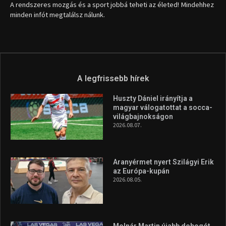
A rendszeres mozgás és a sport jobbá teheti az életed! Mindehhez
minden infót megtalálsz nálunk.
A legfrissebb hírek
Huszty Dániel irányítja a
magyar válogatottat a socca-
világbajnokságon
2026.08.07.
Aranyérmet nyert Szilágyi Erik
az Európa-kupán
2026.08.05.
Molnár Martin újabb dobogót