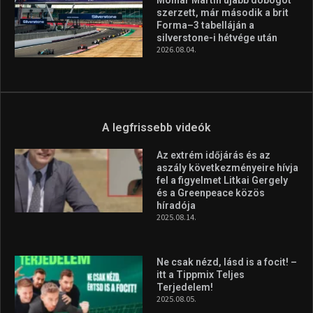
szerzett, már második a brit
Forma–3 tabelláján a
silverstone-i hétvége után
2026.08.04.
A legfrissebb videók
Az extrém időjárás és az
aszály következményeire hívja
fel a figyelmet Litkai Gergely
és a Greenpeace közös
híradója
2025.08.14.
Ne csak nézd, lásd is a focit! –
itt a Tippmix Teljes
Terjedelem!
2025.08.05.