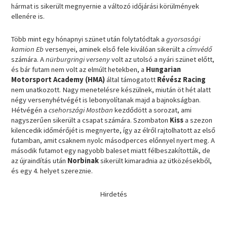
hármat is sikerült megnyernie a változó időjárási körülmények
ellenére is.
Több mint egy hónapnyi szünet után folytatódtak a
gyorsasági
kamion Eb
versenyei, aminek első fele kiválóan sikerült a
címvédő
számára. A
nürburgringi verseny
volt az utolsó a nyári szünet előtt,
és bár futam nem volt az elmúlt hetekben, a
Hungarian
Motorsport Academy (HMA)
által támogatott
Révész Racing
nem unatkozott. Nagy menetelésre készülnek, miután öt hét alatt
négy versenyhétvégét is lebonyolítanak majd a bajnokságban.
Hétvégén a
csehországi Mostban
kezdődött a sorozat, ami
nagyszerűen sikerült a csapat számára. Szombaton
Kiss
a szezon
kilencedik időmérőjét is megnyerte, így az élről rajtolhatott az első
futamban, amit csaknem nyolc másodperces előnnyel nyert meg. A
második futamot egy nagyobb baleset miatt félbeszakították, de
az újraindítás után
Norbinak
sikerült kimaradnia az ütközésekből,
és egy 4. helyet szereznie.
Hirdetés