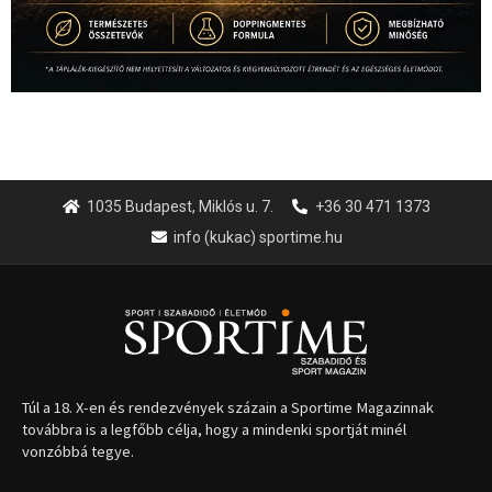
1035 Budapest, Miklós u. 7.
+36 30 471 1373
info (kukac) sportime.hu
Túl a 18. X-en és rendezvények százain a Sportime Magazinnak
továbbra is a legfőbb célja, hogy a mindenki sportját minél
vonzóbbá tegye.