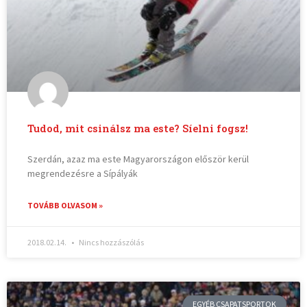
Tudod, mit csinálsz ma este? Síelni fogsz!
Szerdán, azaz ma este Magyarországon először kerül
megrendezésre a Sípályák
TOVÁBB OLVASOM »
2018.02.14.
Nincs hozzászólás
EGYÉB CSAPATSPORTOK