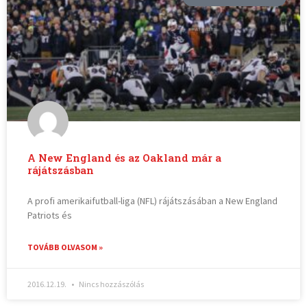
A New England és az Oakland már a
rájátszásban
A profi amerikaifutball-liga (NFL) rájátszásában a New England
Patriots és
TOVÁBB OLVASOM »
2016.12.19.
Nincs hozzászólás