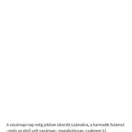
A vasárnapi nap még jobban sikerült számukra, a harmadik futamot
–mely az első volt vasárnap– magabiztosan, csaknem 11