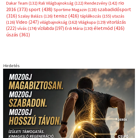
rio
Dakar Team
(132)
Rali Világbajnokság
(122)
Rendezvény
(142)
sport
(438)
2016
(373)
szabadidősport
Sportime Magazin
(128)
(316)
tenisz
(416)
Szalay Balázs
(126)
táplálkozás
(155)
utazás
Video
(247)
vitorlázás
(126)
világbajnokság
(162)
Világkupa
(129)
életmód
(416)
(222)
vívás
(174)
vízilabda
(197)
Érdi Mária
(130)
úszás
(361)
Hirdetés