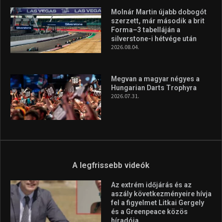
Molnár Martin újabb dobogót
szerzett, már második a brit
Forma–3 tabelláján a
silverstone-i hétvége után
2026.08.04.
Megvan a magyar négyes a
Hungarian Darts Trophyra
2026.07.31.
A legfrissebb videók
Az extrém időjárás és az
aszály következményeire hívja
fel a figyelmet Litkai Gergely
és a Greenpeace közös
híradója