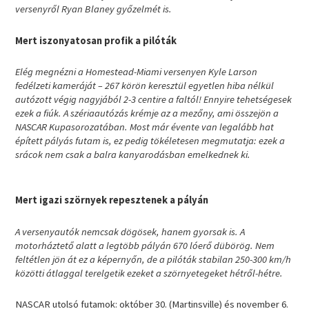
versenyről Ryan Blaney győzelmét is.
Mert iszonyatosan profik a pilóták
Elég megnézni a Homestead-Miami versenyen Kyle Larson
fedélzeti kameráját – 267 körön keresztül egyetlen hiba nélkül
autózott végig nagyjából 2-3 centire a faltól! Ennyire tehetségesek
ezek a fiúk. A szériaautózás krémje az a mezőny, ami összejön a
NASCAR Kupasorozatában. Most már évente van legalább hat
épített pályás futam is, ez pedig tökéletesen megmutatja: ezek a
srácok nem csak a balra kanyarodásban emelkednek ki.
Mert igazi szörnyek repesztenek a pályán
A versenyautók nemcsak dögösek, hanem gyorsak is. A
motorháztető alatt a legtöbb pályán 670 lóerő dübörög. Nem
feltétlen jön át ez a képernyőn, de a pilóták stabilan 250-300 km/h
közötti átlaggal terelgetik ezeket a szörnyetegeket hétről-hétre.
NASCAR utolsó futamok: október 30. (Martinsville) és november 6.