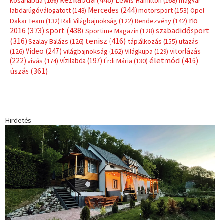
kosárlabda
(166)
Lewis Hamilton
(168)
magyar
Mercedes
(244)
labdarúgóválogatott
(148)
motorsport
(153)
Opel
rio
Dakar Team
(132)
Rali Világbajnokság
(122)
Rendezvény
(142)
sport
(438)
2016
(373)
szabadidősport
Sportime Magazin
(128)
(316)
tenisz
(416)
Szalay Balázs
(126)
táplálkozás
(155)
utazás
Video
(247)
vitorlázás
(126)
világbajnokság
(162)
Világkupa
(129)
életmód
(416)
(222)
vívás
(174)
vízilabda
(197)
Érdi Mária
(130)
úszás
(361)
Hirdetés