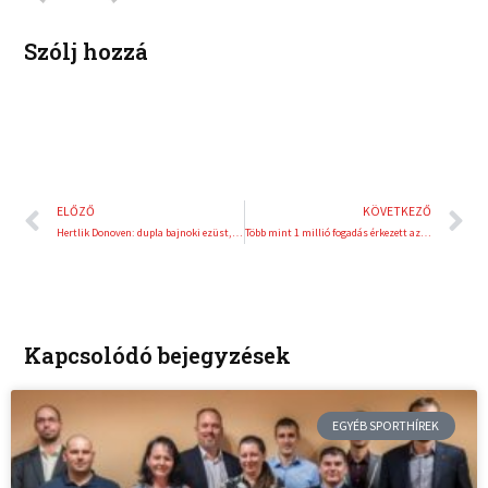
n
s
t
Szólj hozzá
Előző
K
ELŐZŐ
KÖVETKEZŐ
Hertlik Donoven: dupla bajnoki ezüst, dobogók és futamgyőzelem a szezonzárón
Több mint 1 millió fogadás érkezett az FTC – Monaco meccsre
Kapcsolódó bejegyzések
EGYÉB SPORTHÍREK