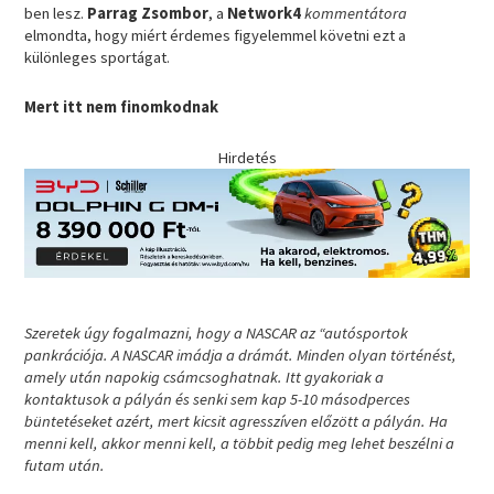
ben lesz.
Parrag Zsombor
, a
Network4
kommentátora
elmondta, hogy miért érdemes figyelemmel követni ezt a
különleges sportágat.
Mert itt nem finomkodnak
Hirdetés
Szeretek úgy fogalmazni, hogy a NASCAR az “autósportok
pankrációja. A NASCAR imádja a drámát. Minden olyan történést,
amely után napokig csámcsoghatnak. Itt gyakoriak a
kontaktusok a pályán és senki sem kap 5-10 másodperces
büntetéseket azért, mert kicsit agresszíven előzött a pályán. Ha
menni kell, akkor menni kell, a többit pedig meg lehet beszélni a
futam után.