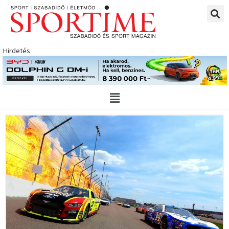
Skip
to
content
Hirdetés
Main
Menu