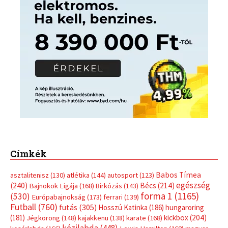
Címkék
Babos Tímea
asztalitenisz
(130)
atlétika
(144)
autosport
(123)
egészség
(240)
Bécs
(214)
Bajnokok Ligája
(168)
Birkózás
(143)
forma 1
(1165)
(530)
Európabajnokság
(173)
ferrari
(139)
Futball
(760)
futás
(305)
Hosszú Katinka
(186)
hungaroring
(181)
kickbox
(204)
Jégkorong
(148)
kajakkenu
(138)
karate
(168)
kézilabda
(448)