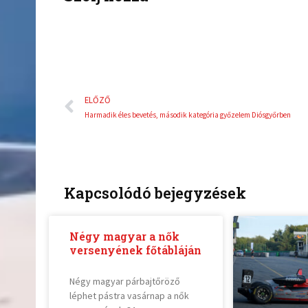
o
r
k
Előző
ELŐZŐ
Harmadik éles bevetés, második kategória győzelem Diósgyőrben
Kapcsolódó bejegyzések
Négy magyar a nők
versenyének főtábláján
Négy magyar párbajtőröző
léphet pástra vasárnap a nők