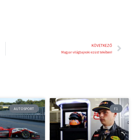
i
e
n
s
t
Köve
KÖVETKEZŐ
Magyar világbajnoki ezüst tekében!
AUTOSPORT
F1