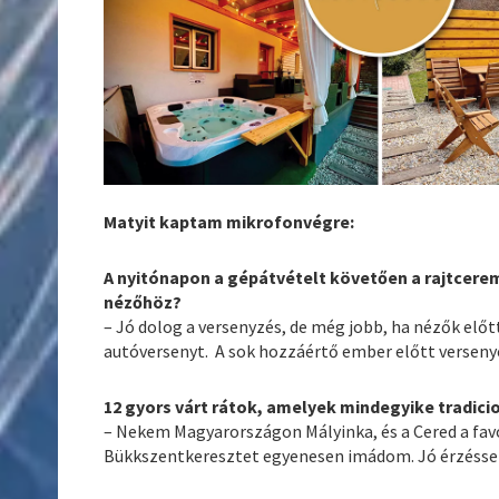
Matyit kaptam mikrofonvégre:
A nyitónapon a gépátvételt követően a rajtcerem
nézőhöz?
– Jó dolog a versenyzés, de még jobb, ha nézők előtt
autóversenyt. A sok hozzáértő ember előtt versen
12 gyors várt rátok, amelyek mindegyike tradicio
– Nekem Magyarországon Mályinka, és a Cered a favor
Bükkszentkeresztet egyenesen imádom. Jó érzéssel 