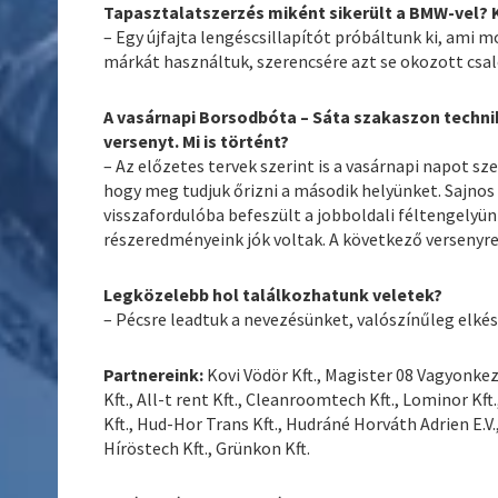
Tapasztalatszerzés miként sikerült a BMW-vel? 
– Egy újfajta lengéscsillapítót próbáltunk ki, ami m
márkát használtuk, szerencsére azt se okozott csal
A vasárnapi Borsodbóta – Sáta szakaszon technik
versenyt. Mi is történt?
– Az előzetes tervek szerint is a vasárnapi napot s
hogy meg tudjuk őrizni a második helyünket. Sajnos a
visszafordulóba befeszült a jobboldali féltengelyün
részeredményeink jók voltak. A következő versenyre 
Legközelebb hol találkozhatunk veletek?
– Pécsre leadtuk a nevezésünket, valószínűleg elkész
Partnereink:
Kovi Vödör Kft., Magister 08 Vagyonkezel
Kft., All-t rent Kft., Cleanroomtech Kft., Lominor Kft
Kft., Hud-Hor Trans Kft., Hudráné Horváth Adrien E.V., 
Híröstech Kft., Grünkon Kft.