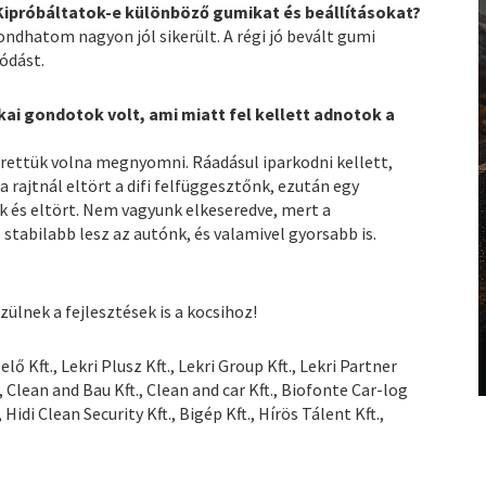
Kipróbáltatok-e különböző gumikat és beállításokat?
ondhatom nagyon jól sikerült. A régi jó bevált gumi
ódást.
ai gondotok volt, ami miatt fel kellett adnotok a
zerettük volna megnyomni. Ráadásul iparkodni kellett,
 rajtnál eltört a difi felfüggesztőnk, ezután egy
k és eltört. Nem vagyunk elkeseredve, mert a
stabilabb lesz az autónk, és valamivel gyorsabb is.
ülnek a fejlesztések is a kocsihoz!
ő Kft., Lekri Plusz Kft., Lekri Group Kft., Lekri Partner
., Clean and Bau Kft., Clean and car Kft., Biofonte Car-log
Hidi Clean Security Kft., Bigép Kft., Hírös Tálent Kft.,