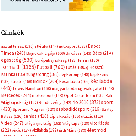
Címkék
Babos
asztalitenisz
(130)
atlétika
(144)
autosport
(123)
Tímea
(240)
Bécs
(214)
Bajnokok Ligája
(168)
Birkózás
(143)
egészség
(530)
Európabajnokság
(173)
ferrari
(139)
forma 1
(1165)
Futball
(760)
futás
(305)
Hosszú
Katinka
(186)
hungaroring
(181)
Jégkorong
(148)
kajakkenu
kézilabda
kickbox
(204)
(138)
karate
(168)
kosárlabda
(166)
(448)
Lewis Hamilton
(168)
magyar labdarúgóválogatott
(148)
Mercedes
(244)
motorsport
(153)
Opel Dakar Team
(132)
Rali
sport
rio 2016
(373)
Világbajnokság
(122)
Rendezvény
(142)
(438)
szabadidősport
(316)
Sportime Magazin
(128)
Szalay
tenisz
(416)
Balázs
(126)
táplálkozás
(155)
utazás
(126)
Video
(247)
vitorlázás
világbajnokság
(162)
Világkupa
(129)
életmód
(222)
vívás
(174)
vízilabda
(197)
Érdi Mária
(130)