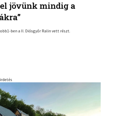
sel jövünk mindig a
ákra”
bb1-ben a II. Diósgyőr Ralin vett részt.
irdetés