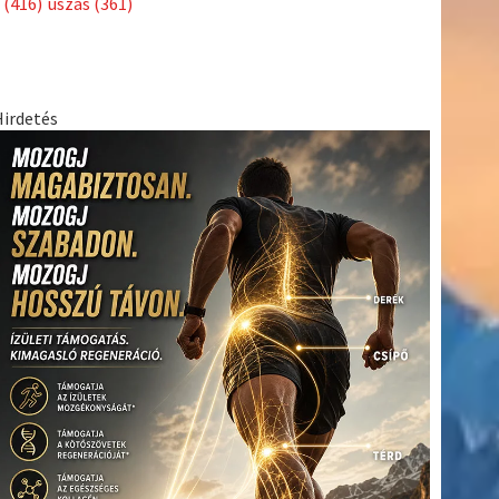
(416)
úszás
(361)
Hirdetés