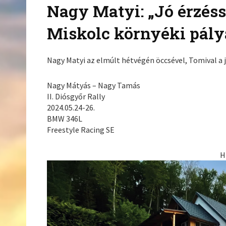
Nagy Matyi: „Jó érzés
Miskolc környéki pály
Nagy Matyi az elmúlt hétvégén öccsével, Tomival a jo
Nagy Mátyás – Nagy Tamás
II. Diósgyőr Rally
2024.05.24-26.
BMW 346L
Freestyle Racing SE
H