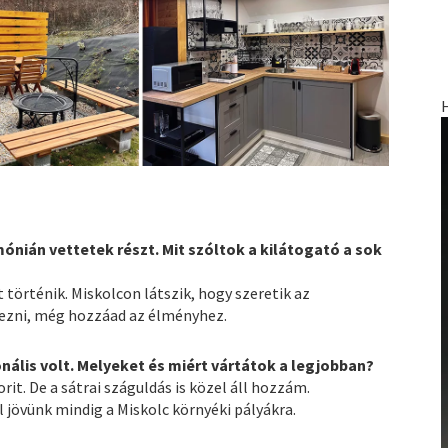
ónián vettetek részt. Mit szóltok a kilátogató a sok
 történik. Miskolcon látszik, hogy szeretik az
yezni, még hozzáad az élményhez.
nális volt. Melyeket és miért vártátok a legjobban?
it. De a sátrai száguldás is közel áll hozzám.
jövünk mindig a Miskolc környéki pályákra.