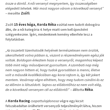
össze a döntő. A női versenyt megnyertem, így összességében
elégedett lehetek. Már most nagyon várom a következő versenyt”
– mesélte
Zsófi
.
Zsófi
15 éves húga, Korda Réka
ezúttal nem tudott dobogóra
állni, de a női kategória 4. helye miatt sem kell újoncként
szégyenkeznie. Ígéri, mindenkinek kemény ellenfele lesz a
folytatásban.
„Az összetett tizenhatodik helyének természetesen nem örülök,
sikerülhetett volna jobban is, viszont a részeredményeim egész jók
voltak. Boldogan érkeztem haza a versenyről, magamhoz képest
több mint négy másodpercet gyorsultam. A szombati nap még
nem nagyon hittem el, hogy tudok gyorsabban is menni, illetve
volt a második kvalifikációban egy korai rajtom is, így két jokert
mentem. Vasárnap végre elhittem, hogy meg tudom csinálni és ez
az időmön is látszódott. Sajnos az elődöntőhöz ez nem volt elég,
de a következő versenyen cél az elődöntő!”
– állította
Réka
.
A
Korda Racing
csapattulajdonosa
végre egy kicsit
felszabadultan örülhetett versenyzői teljesítményét látva, hiszen