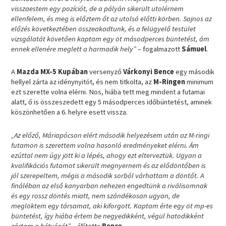
visszaestem egy pozíciót, de a pályán sikerült utolérnem
ellenfelem, és meg is előztem őt az utolsó előtti körben. Sajnos az
előzés következtében összeakadtunk, és a felügyelő testület
vizsgálatát követően kaptam egy öt másodperces büntetést, ám
ennek ellenére meglett a harmadik hely”
– fogalmazott
Sámuel
.
A
Mazda MX-5 Kupában
versenyző
Várkonyi Bence
egy második
hellyel zárta az idénynyitót, és nem titkolta, az
M-Ringen
minimum
ezt szerette volna elérni. Nos, hiába tett meg mindent a futamai
alatt, ő is összeszedett egy 5 másodperces időbüntetést, aminek
köszönhetően a 6. helyre esett vissza.
„
Az előző, Máriapócson elért második helyezésem után az M-ringi
futamon is szerettem volna hasonló eredményeket elérni. Ám
ezúttal nem úgy jött ki a lépés, ahogy ezt elterveztük. Ugyan a
kvalifikációs futamot sikerült megnyernem és az elődöntőben is
jól szerepeltem, mégis a második sorból várhattam a döntőt. A
fináléban az első kanyarban nehezen engedtünk a riválisomnak
és egy rossz döntés miatt, nem szándékosan ugyan, de
meglöktem egy társamat, aki kiforgott. Kaptam érte egy öt mp-es
büntetést, így hiába értem be negyedikként, végül hatodikként
zártam a hétvégét
”
– állította
Bence
.