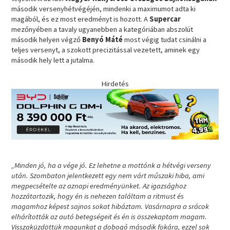
második versenyhétvégéjén, mindenki a maximumot adta ki
magából, és ez most eredményt is hozott. A
Supercar
mezőnyében a tavaly ugyanebben a kategóriában abszolút
második helyen végző
Benyó Máté
most végig tudat csinálni a
teljes versenyt, a szokott precizitással vezetett, aminek egy
második hely lett a jutalma.
Hirdetés
„Minden jó, ha a vége jó. Ez lehetne a mottónk a hétvégi verseny
után. Szombaton jelentkezett egy nem várt műszaki hiba, ami
megpecsételte az aznapi eredményünket. Az igazsághoz
hozzátartozik, hogy én is nehezen találtam a ritmust és
magamhoz képest sajnos sokat hibáztam. Vasárnapra a srácok
elhárították az autó betegségeit és én is összekaptam magam.
Visszaküzdöttük magunkat a dobogó második fokára, ezzel sok