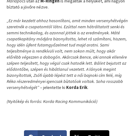
Máriapócs
után az
M-Ringen
is megállták a helyüket, ami nagyon
bíztató a jövőre nézve.
„Ez már kezdett ahhoz hasonlítani, amit minden versenyhétvégén
szeretnék a csapatomtól látni. Ezúttal nem hátráltatott senki és
semmi technikailag, és azonnal jöttek is az eredmények. Máté
csapatkapitány módjára bizonyította, lehet rá számítani, hiszem,
hogy idén újfent futamgyőzelmet tud majd aratni. Sami
teljesítménye is rendkívüli volt, nem sokon múlt, hogy akár
előrébb végezzen a dobogón. Akárcsak Bence, aki annak ellenére
szépen teljesített, hogy végül csak hatodik lett. Bálint bejutott az
elődöntőbe, szépen és hibátlanul vezetett. A lányok megint
bizonyítottak, Zsófi újabb lépést tett a női bajnoki cím felé, míg
Réka részeredményei igencsak bíztatóak voltak. Soha rosszabb
versenyhétvégét”
– jelentette ki
Korda Erik
.
(Nyitókép és forrás: Korda Racing Kommunikáció)
S
S