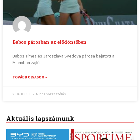
Babos párosban az elődöntőben
Babos Tímea és Jaroszlava Svedova párosa bejutott a
Miamiban zajló
TOVÁBB OLVASOM »
2016.03.30.
Nincs hozzászólás
Aktuális lapszámunk