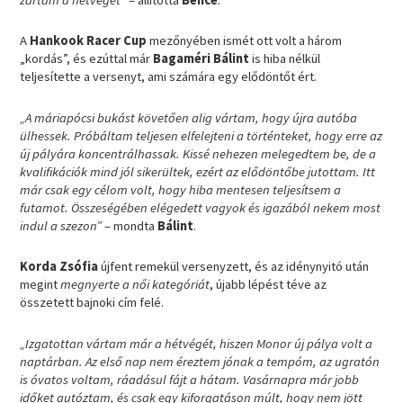
A
Hankook Racer Cup
mezőnyében ismét ott volt a három
„kordás”, és ezúttal már
Bagaméri Bálint
is hiba nélkül
teljesítette a versenyt, ami számára egy elődöntőt ért.
„A máriapócsi bukást követően alig vártam, hogy újra autóba
ülhessek. Próbáltam teljesen elfelejteni a történteket, hogy erre az
új pályára koncentrálhassak. Kissé nehezen melegedtem be, de a
kvalifikációk mind jól sikerültek, ezért az elődöntőbe jutottam. Itt
már csak egy célom volt, hogy hiba mentesen teljesítsem a
futamot. Összeségében elégedett vagyok és igazából nekem most
indul a szezon”
– mondta
Bálint
.
Korda Zsófia
újfent remekül versenyzett, és az idénynyitó után
megint
megnyerte a női kategóriát
, újabb lépést téve az
összetett bajnoki cím felé.
„Izgatottan vártam már a hétvégét, hiszen Monor új pálya volt a
naptárban. Az első nap nem éreztem jónak a tempóm, az ugratón
is óvatos voltam, ráadásul fájt a hátam. Vasárnapra már jobb
időket autóztam, és csak egy kiforgatáson múlt, hogy nem jött