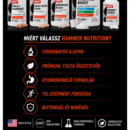
1035 Budapest, Miklós u. 7.
+36 30 471 1373
info (kukac) sportime.hu