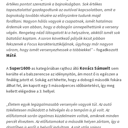
értékes pontot szereztünk a bajnokságban. Sok értékes
tapasztalattal gazdagodtunk az autóval kapcsolatban, amit a
bajnokság további részére az előnyünkre tudunk majd
fordítani. Nagyon hálás vagyok a csapatnak, ismét hatalmas
érdemük van abban, hogy a dobogón ünnepelhettünk a verseny
végén. Rengeteg néző látogatott ki a helyszínre, akiktől ismét sok
biztatást kaptam. A soron következő pályák kicsit jobban
fekszenek a Focus karakterisztikájának, úgyhogy már nagyon
várom, hogy ismét versenyezhessek a többiekkel”
– fogadkozott
Máté
.
A
Super1600
-as kategóriában rajthoz álló
Kovács Sámuelt
sem
kerülte el a balszerencse az idénynyitón, ám most ő is egészen a
fináléig jutott el. Sokáig azt hihette, hogy a dobogó második fokára
állhat fel, ám kapott egy 5 másodperces időbüntetést, így meg
kellett elégednie a 3. hellyel.
„Életem egyik legizgalmasabb versenyén vagyok túl. Az autó
tökéletesen működött a hétvégén és a tempóm is jó volt. Az
előfutamok során izgalmas küzdelmeim voltak, amiknek minden
percét élveztem. Az előfutamokat a második helyen zártam, így a
döntőben is erről a helyről indultam. A rajt után sajnos