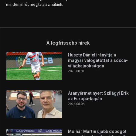
Aranyérmet nyert Szilágyi Erik
az Európa-kupán
2026.08.05.
Molnár Martin újabb dobogót
szerzett, már második a brit
Forma–3 tabelláján a
silverstone-i hétvége után
2026.08.04.
A legfrissebb videók
Az extrém időjárás és az
aszály következményeire hívja
fel a figyelmet Litkai Gergely
és a Greenpeace közös