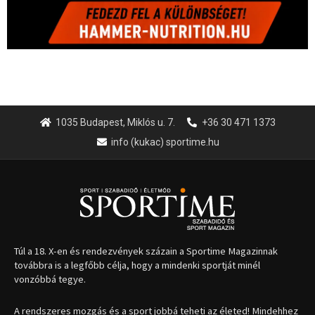
Túl a 18. X-en és rendezvények százain a Sportime Magazinnak
továbbra is a legfőbb célja, hogy a mindenki sportját minél
vonzóbbá tegye.
A rendszeres mozgás és a sport jobbá teheti az életed! Mindehhez
minden infót megtalálsz nálunk.
A legfrissebb hírek
Huszty Dániel irányítja a
magyar válogatottat a socca-
világbajnokságon
2026.08.07.