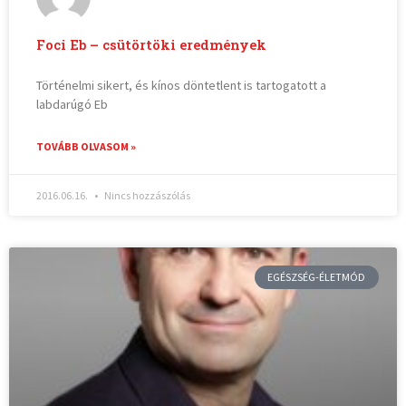
Foci Eb – csütörtöki eredmények
Történelmi sikert, és kínos döntetlent is tartogatott a
labdarúgó Eb
TOVÁBB OLVASOM »
2016.06.16.
Nincs hozzászólás
EGÉSZSÉG-ÉLETMÓD