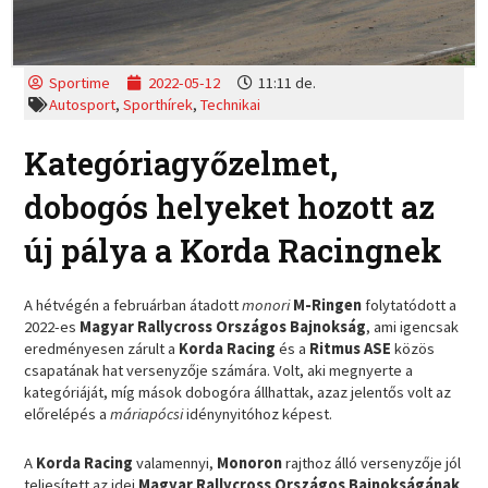
Sportime
2022-05-12
11:11 de.
Autosport
,
Sporthírek
,
Technikai
Kategóriagyőzelmet,
dobogós helyeket hozott az
új pálya a Korda Racingnek
A hétvégén a februárban átadott
monori
M-Ringen
folytatódott a
2022-es
Magyar Rallycross Országos Bajnokság
, ami igencsak
eredményesen zárult a
Korda Racing
és a
Ritmus ASE
közös
csapatának hat versenyzője számára. Volt, aki megnyerte a
kategóriáját, míg mások dobogóra állhattak, azaz jelentős volt az
előrelépés a
máriapócsi
idénynyitóhoz képest.
A
Korda Racing
valamennyi,
Monoron
rajthoz álló versenyzője jól
teljesített az idei
Magyar Rallycross Országos Bajnokságának