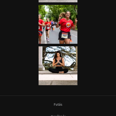
Futás
Kerékpár
Extrém Sportok
Fitnesz
Egyéb szabadidősport
Túra-Utazás
Lovassport