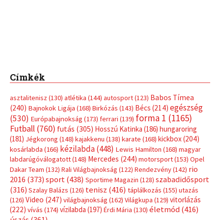
(181)
kickbox
(204)
Jégkorong
(148)
kajakkenu
(138)
karate
(168)
kézilabda
(448)
kosárlabda
(166)
Lewis Hamilton
(168)
magyar
Mercedes
(244)
labdarúgóválogatott
(148)
motorsport
(153)
Opel
rio
Dakar Team
(132)
Rali Világbajnokság
(122)
Rendezvény
(142)
sport
(438)
2016
(373)
szabadidősport
Sportime Magazin
(128)
(316)
tenisz
(416)
Szalay Balázs
(126)
táplálkozás
(155)
utazás
Video
(247)
vitorlázás
(126)
világbajnokság
(162)
Világkupa
(129)
életmód
(416)
(222)
vívás
(174)
vízilabda
(197)
Érdi Mária
(130)
úszás
(361)
Hirdetés