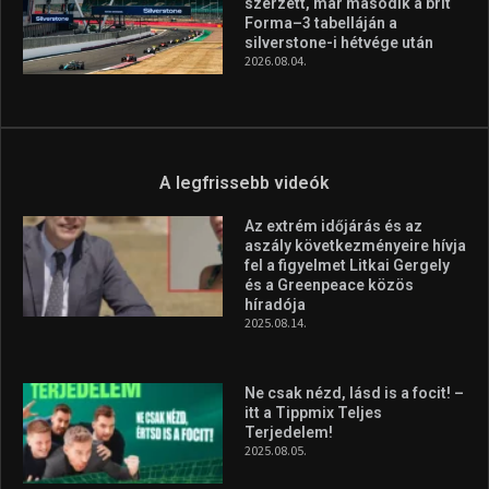
híradója
2025.08.14.
Ne csak nézd, lásd is a focit! –
itt a Tippmix Teljes
Terjedelem!
2025.08.05.
„A Forma-1-es Magyar
Nagydíj az egész nemzetnek
fontos”
2025.06.19.
Galéria