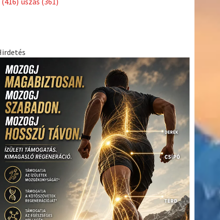
(416)
úszás
(361)
Hirdetés