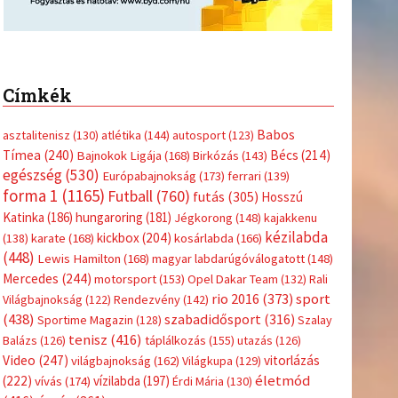
Címkék
Babos
asztalitenisz
(130)
atlétika
(144)
autosport
(123)
Tímea
(240)
Bécs
(214)
Bajnokok Ligája
(168)
Birkózás
(143)
egészség
(530)
Európabajnokság
(173)
ferrari
(139)
forma 1
(1165)
Futball
(760)
futás
(305)
Hosszú
Katinka
(186)
hungaroring
(181)
Jégkorong
(148)
kajakkenu
kézilabda
kickbox
(204)
(138)
karate
(168)
kosárlabda
(166)
(448)
Lewis Hamilton
(168)
magyar labdarúgóválogatott
(148)
Mercedes
(244)
motorsport
(153)
Opel Dakar Team
(132)
Rali
sport
rio 2016
(373)
Világbajnokság
(122)
Rendezvény
(142)
(438)
szabadidősport
(316)
Sportime Magazin
(128)
Szalay
tenisz
(416)
Balázs
(126)
táplálkozás
(155)
utazás
(126)
Video
(247)
vitorlázás
világbajnokság
(162)
Világkupa
(129)
életmód
(222)
vívás
(174)
vízilabda
(197)
Érdi Mária
(130)