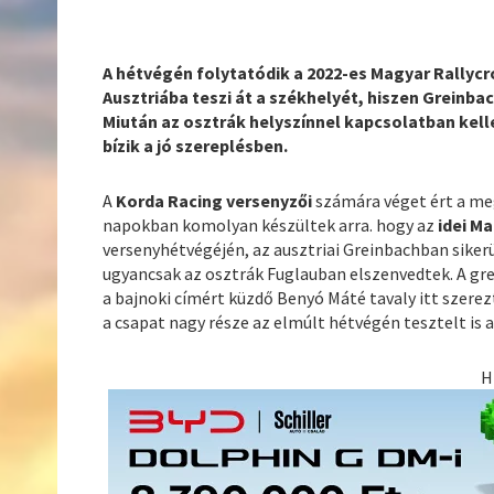
A hétvégén folytatódik a 2022-es Magyar Rallyc
Ausztriába teszi át a székhelyét, hiszen Greinb
Miután az osztrák helyszínnel kapcsolatban kell
bízik a jó szereplésben.
A
Korda Racing versenyzői
számára véget ért a meg
napokban komolyan készültek arra. hogy az
idei M
versenyhétvégéjén, az ausztriai Greinbachban sikerü
ugyancsak az osztrák Fuglauban elszenvedtek. A gre
a bajnoki címért küzdő Benyó Máté tavaly itt szere
a csapat nagy része az elmúlt hétvégén tesztelt is 
H