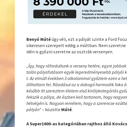
Benyó Máté
úgy véli, ezt a pályát szinte a Ford F
sikeresen szerepelt eddig a múltban. Nem szeretne 
idén is győzni szeretne az osztrák versenyen.
„
Így, hogy ráfordultunk a verseny hetére, egyre jobba
talán pályafutásom egyik legeredményesebb pályái kö
t. Az elmúlt években 3 alkalommal győztem ezen a he
állhattam fel. Ráadásul az a dobogó harmadik foka é
később itt szereztem életem első királykategóriás győ
fekszik a pálya, de észben kell tartanom, hogy nagyon 
hétvégén is.
Nagyon remélem, hogy a szerencse ezúttal
pályán
”
– közölte
Máté
.
A Super1600-as kategóriában rajthoz álló Ková