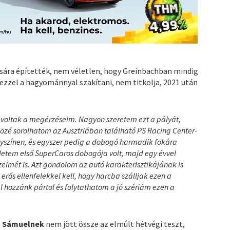
ocusára építették, nem véletlen, hogy Greinbachban mindig
ezzel a hagyománnyal szakítani, nem titkolja, 2021 után
k voltak a megérzéseim. Nagyon szeretem ezt a pályát,
zé sorolhatom az Ausztriában található PS Racing Center-
lyszínen, és egyszer pedig a dobogó harmadik fokára
letem első SuperCaros dobogója volt, majd egy évvel
zelmét is. Azt gondolom az autó karakterisztikájának is
erős ellenfelekkel kell, hogy harcba szálljak ezen a
 hozzánk pártol és folytathatom a jó szériám ezen a
cs Sámuelnek
nem jött össze az elmúlt hétvégi teszt,