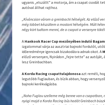
ugyanis „elszállt” a motorja, ám a csapat csodát tet
autóval állhat rajthoz.
„Kíváncsian várom a greinbachi hétvégét. Az előző ver
még többet készültem a mostani hétvégére. Múlt héten 
négy kört tudtam menni, de a csapat a versenyre tökéle
A
Hankook Racer Cup mezőnyében induló Bagamér
izgalommal várja az ausztriai bajnoki fordulót, utó
időeredménye igencsak bizakodásra adnak okot. A
M
előző versenyen, Nyirádon „fejre tette” az autóját, á
lesz Greinbachban.
A Korda Racing csapattulajdonosa
azt reméli, ho
legutóbb Fuglauban, és bízik abban, hogy versenyző
bajnoki kerékvágásba.
„Noha Fuglau szelleme még benne van a csapatban, mos
nyögi majd a Korda Racing bús hadát Greinbach büszke 