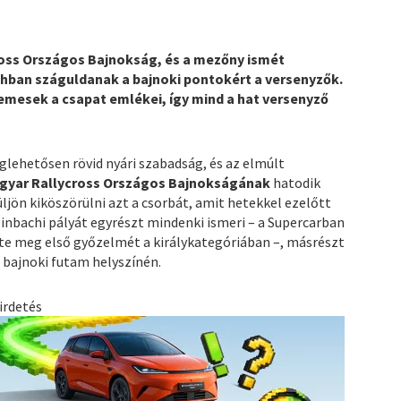
ross Országos Bajnokság, és a mezőny ismét
achban száguldanak a bajnoki pontokért a versenyzők.
emesek a csapat emlékei, így mind a hat versenyző
lehetősen rövid nyári szabadság, és az elmúlt
agyar Rallycross Országos Bajnokságának
hatodik
ljön kiköszörülni azt a csorbát, amit hetekkel ezelőtt
inbachi pályát egyrészt mindenki ismeri – a Supercarban
zte meg első győzelmét a királykategóriában –, másrészt
a bajnoki futam helyszínén.
irdetés