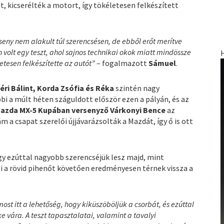
t, kicserélték a motort, így tökéletesen felkészített
seny nem alakult túl szerencsésen, de ebből erőt merítve
volt egy teszt, ahol sajnos technikai okok miatt mindössze
tesen felkészítette az autót”
– fogalmazott
Sámuel
.
i Bálint, Korda Zsófia és Réka
szintén nagy
bbi a múlt héten száguldott először ezen a pályán, és az
azda MX-5 Kupában versenyző Várkonyi Bence
az
m a csapat szerelői újjávarázsolták a Mazdát, így ő is ott
gy ezúttal nagyobb szerencséjük lesz majd, mint
i a rövid pihenőt követően eredményesen térnek vissza a
t itt a lehetőség, hogy kiküszöböljük a csorbát, és ezúttal
vára. A teszt tapasztalatai, valamint a tavalyi