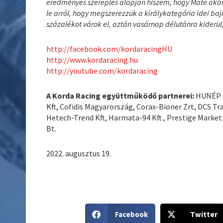
eredményes szereplés alapján hiszem, hogy Máté aká
le arról, hogy megszerezzük a királykategória idei ba
százalékot várok el, aztán vasárnap délutánra kiderül
http://facebook.com/kordaracingHU
http://www.kordaracing.hu
http://youtube.com/kordaracing
A Korda Racing együttműködő partnerei:
HUNÉP Zr
Kft, Cofidis Magyarország, Corax-Bioner Zrt, DCS T
Hetech-Trend Kft, Harmata-94 Kft., Prestige Marketin
Bt.
2022. augusztus 19.
S
S
Facebook
Twitter
h
h