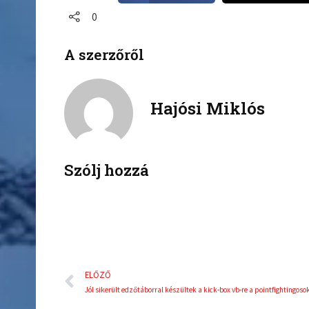
a
a
0
r
r
e
e
A szerzőről
o
o
n
n
f
t
a
w
Hajósi Miklós
c
i
e
t
b
t
o
e
Szólj hozzá
o
r
k
Előző
ELŐZŐ
Jól sikerült edzőtáborral készültek a kick-box vb-re a pointfightingoso