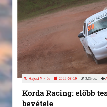
Hajósi Miklós
2022-08-19
2:35 du.
Korda Racing: előbb te
bevétele