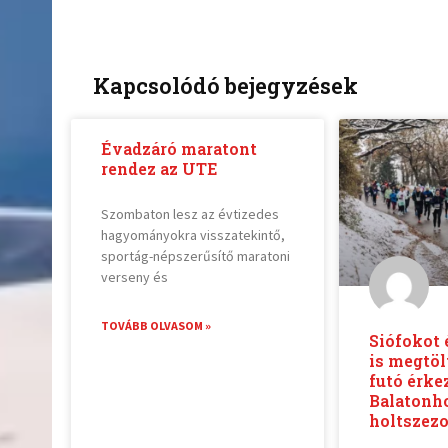
Kapcsolódó bejegyzések
Évadzáró maratont
rendez az UTE
Szombaton lesz az évtizedes
hagyományokra visszatekintő,
sportág-népszerűsítő maratoni
verseny és
TOVÁBB OLVASOM »
Siófokot
is megtöl
futó érke
Balatonh
holtszez