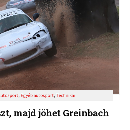
Autosport
,
Egyéb autósport
,
Technikai
szt, majd jöhet Greinbach