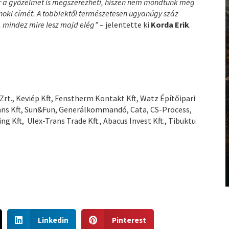
r a győzelmet is megszerezheti, hiszen nem mondtunk még
jnoki címét. A többiektől természetesen ugyanúgy száz
, mindez mire lesz majd elég”
– jelentette ki
Korda Erik
.
t., Keviép Kft, Fenstherm Kontakt Kft, Watz Építőipari
rans Kft, Sun&Fun, Generálkommandó, Cata, CS-Process,
g Kft, Ulex-Trans Trade Kft., Abacus Invest Kft., Tibuktu
S
S
Linkedin
Pinterest
h
h