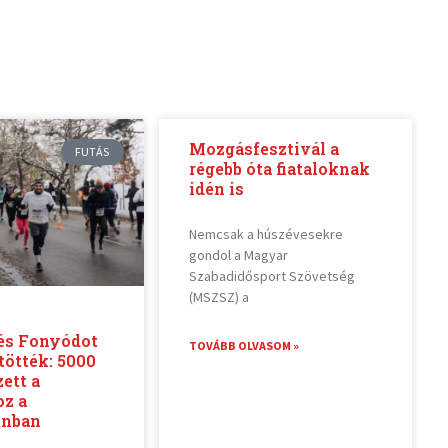
Mozgásfesztivál a
FUTÁS
régebb óta fiataloknak
idén is
Nemcsak a húszévesekre
gondol a Magyar
Szabadidősport Szövetség
(MSZSZ) a
 és Fonyódot
TOVÁBB OLVASOM »
tötték: 5000
zett a
oz a
onban