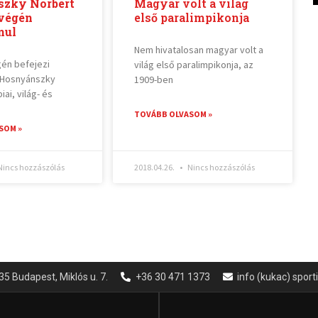
zky Norbert
Magyar volt a világ
 végén
első paralimpikonja
nul
Nem hivatalosan magyar volt a
én befejezi
világ első paralimpikonja, az
 Hosnyánszky
1909-ben
iai, világ- és
TOVÁBB OLVASOM »
SOM »
incs hozzászólás
2018.04.26.
Nincs hozzászólás
35 Budapest, Miklós u. 7.
+36 30 471 1373
info (kukac) spor