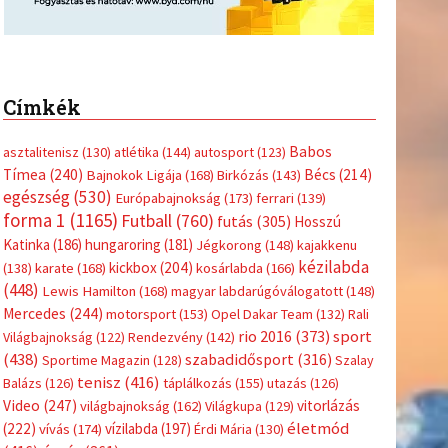
Címkék
Babos
asztalitenisz
(130)
atlétika
(144)
autosport
(123)
Tímea
(240)
Bécs
(214)
Bajnokok Ligája
(168)
Birkózás
(143)
egészség
(530)
Európabajnokság
(173)
ferrari
(139)
forma 1
(1165)
Futball
(760)
futás
(305)
Hosszú
Katinka
(186)
hungaroring
(181)
Jégkorong
(148)
kajakkenu
kézilabda
kickbox
(204)
(138)
karate
(168)
kosárlabda
(166)
(448)
Lewis Hamilton
(168)
magyar labdarúgóválogatott
(148)
Mercedes
(244)
motorsport
(153)
Opel Dakar Team
(132)
Rali
sport
rio 2016
(373)
Világbajnokság
(122)
Rendezvény
(142)
(438)
szabadidősport
(316)
Sportime Magazin
(128)
Szalay
tenisz
(416)
Balázs
(126)
táplálkozás
(155)
utazás
(126)
Video
(247)
vitorlázás
világbajnokság
(162)
Világkupa
(129)
életmód
(222)
vívás
(174)
vízilabda
(197)
Érdi Mária
(130)