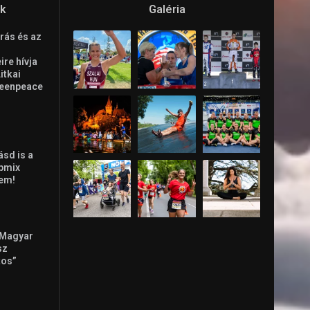
ók
Galéria
rás és az
re hívja
Litkai
reenpeace
ásd is a
ppmix
lem!
 Magyar
sz
tos”