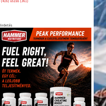
(416)
úszás
(361)
Hirdetés