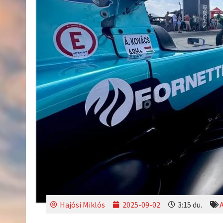
Hajósi Miklós
2025-09-02
3:15 du.