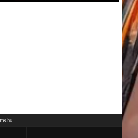
time.hu