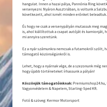
hangulat. Innen a hazai pálya, Pannónia Ring követ
versenyezni. Nyáron Ausztriában, is voltunk a Salzb
következett, ahol ismét minden erőnket beleadtuk.
És hogy ne csak a versenypályán mutassuk meg magu
is, ahol kiállítottuk a csapat autóját és kamionját,
mi annyira szeretünk.
Ez a nyár számunkra nemcsak a futamokról szólt, 
támogató közönségünkről is.
Lehet, hogy a nyárnak vége, de a szezonunk még nem é
hogy újabb történeteket írhassunk a pályán!
Köszönjük támogatóinknak:
Premiumshop24.hu, Fo
Vagyonvédelem & Napelem, Starling-Sped Kft.
Fotó & szöveg: Kermor Motorsport