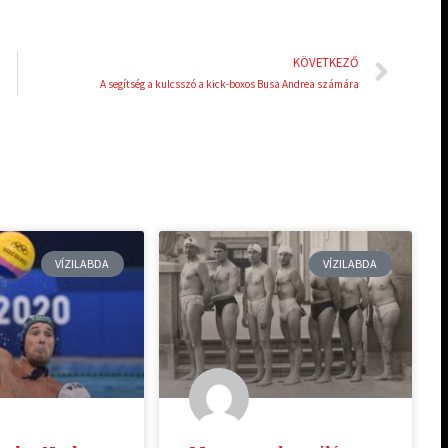
Köve
KÖVETKEZŐ
A segítség a kulcsszó a kick-boxos Busa Andrea számára
VÍZILABDA
VÍZILABDA