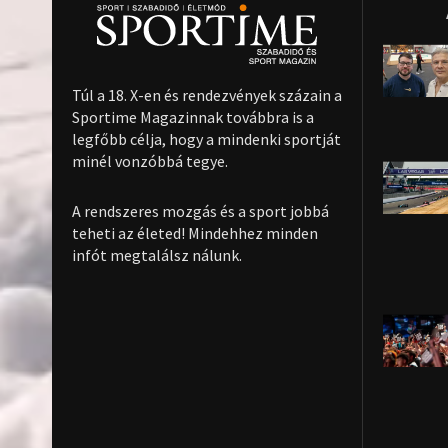
Túl a 18. X-en és rendezvények százain a
Sportime Magazinnak továbbra is a
legfőbb célja, hogy a mindenki sportját
minél vonzóbbá tegye.
A rendszeres mozgás és a sport jobbá
teheti az életed! Mindehhez minden
infót megtalálsz nálunk.