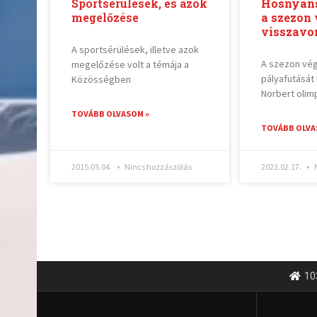
Sportsérülések, és azok
Hosnyáns
megelőzése
a szezon
visszavo
A sportsérülések, illetve azok
A szezon vég
megelőzése volt a témája a
pályafutását
Közösségben
Norbert olimp
TOVÁBB OLVASOM »
TOVÁBB OLVA
2015.05.04.
Nincs hozzászólás
2023.02.17.
N
10