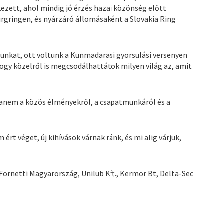
kezett, ahol mindig jó érzés hazai közönség előtt
urgringen, és nyárzáró állomásaként a Slovakia Ring
nkat, ott voltunk a Kunmadarasi gyorsulási versenyen
 hogy közelről is megcsodálhattátok milyen világ az, amit
hanem a közös élményekről, a csapatmunkáról és a
rt véget, új kihívások várnak ránk, és mi alig várjuk,
rnetti Magyarország, Unilub Kft., Kermor Bt, Delta-Sec