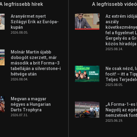
A legfrissebb hírek
A legfrissebb vide
Aranyérmet nyert
Az extrém időjá
Szilágyi Erik az Európa-
aszály
kupán
következményei
2026.08.05.
fel a figyelmet 
Gergely és a G
közös híradója
2025.08.14.
Molnár Martin újabb
dobogót szerzett, már
második a brit Forma–3
tabelláján a silverstone-i
Ne csak nézd, l
hétvége után
focit! – itt a Ti
2026.08.04.
Teljes Terjede
2025.08.05.
Megvan a magyar
négyes a Hungarian
„A Forma-1-es
Darts Trophyra
Nagydíj az egé
2026.07.31.
nemzetnek fon
2025.06.19.