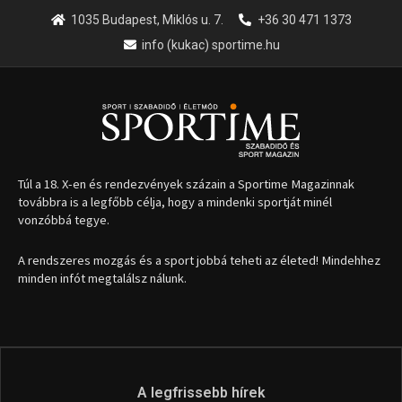
1035 Budapest, Miklós u. 7.
+36 30 471 1373
info (kukac) sportime.hu
Túl a 18. X-en és rendezvények százain a Sportime Magazinnak
továbbra is a legfőbb célja, hogy a mindenki sportját minél
vonzóbbá tegye.
A rendszeres mozgás és a sport jobbá teheti az életed! Mindehhez
minden infót megtalálsz nálunk.
A legfrissebb hírek