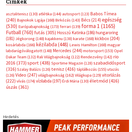
Címkék
Babos Tímea
asztalitenisz
(130)
atlétika
(144)
autosport
(123)
egészség
(240)
Bécs
(214)
Bajnokok Ligája
(168)
Birkózás
(143)
forma 1
(1165)
(530)
Európabajnokság
(173)
ferrari
(139)
Futball
(760)
futás
(305)
Hosszú Katinka
(186)
hungaroring
(181)
kickbox
(204)
Jégkorong
(148)
kajakkenu
(138)
karate
(168)
kézilabda
(448)
kosárlabda
(166)
Lewis Hamilton
(168)
magyar
Mercedes
(244)
labdarúgóválogatott
(148)
motorsport
(153)
Opel
rio
Dakar Team
(132)
Rali Világbajnokság
(122)
Rendezvény
(142)
sport
(438)
2016
(373)
szabadidősport
Sportime Magazin
(128)
(316)
tenisz
(416)
Szalay Balázs
(126)
táplálkozás
(155)
utazás
Video
(247)
vitorlázás
(126)
világbajnokság
(162)
Világkupa
(129)
életmód
(416)
(222)
vívás
(174)
vízilabda
(197)
Érdi Mária
(130)
úszás
(361)
Hirdetés