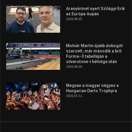
Aranyérmet nyert Szilágyi Erik
az Európa-kupán
2026.08.05.
Molnár Martin újabb dobogót
szerzett, már második a brit
Forma–3 tabelláján a
silverstone-i hétvége után
2026.08.04.
Megvan a magyar négyes a
Hungarian Darts Trophyra
2026.07.31.