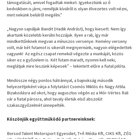
támogatását, amivel fogadtak minket. Igyekeztünk az ő
kedvükben is járni, reméljük kívülről is olyan élvezetes volt nézni,
mint nekünk belülről megélni.”
„Nagyon sajnáljuk Bandit (Hadik Andrást), hogy kiesett. Nem így
akartunk közelebb kerülni hozzájuk. Ilyen a rali, így már
mindkettőnknek megvan a mínuszos versenye. Kemény verseny
volt, már két futamot is sikerült megnyernünk, nagyon elégedettek
vagyunk! Az egész csapat remekül végezte a munkáját, közös
siker ez a győzelem is. Két futam maradt, nyomni kell neki,
meglátjuk mire leszünk képesek” – tekintett előre a fiatal pilóta.
Mindössze négy pontos hátránnyal, a bajnokság második
helyezettjeként várja a folytatást Csomós Miklós és Nagy Attila.
Bizakodásra ad okot, hogy augusztus végén az a Mór-Vértes Rali
vár a fiatal párosra, ahol tavaly életük első abszolút
szakaszgyőzelmét ünnepelték.
Köszönjük együttműködő partnereinknek:
Borsod Talent Motorsport Egyesület, T+Á Média Kft, CIKS Kft, ZÉG