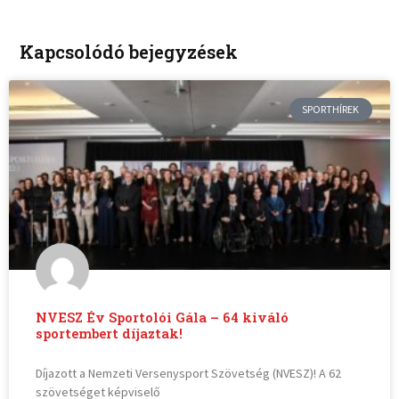
Kapcsolódó bejegyzések
SPORTHÍREK
NVESZ Év Sportolói Gála – 64 kiváló
sportembert díjaztak!
Díjazott a Nemzeti Versenysport Szövetség (NVESZ)! A 62
szövetséget képviselő