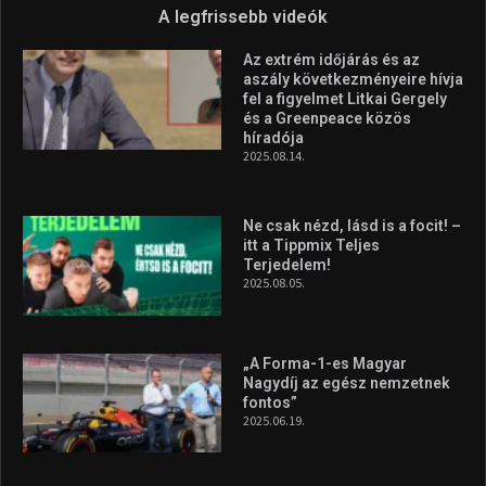
A legfrissebb videók
Az extrém időjárás és az
aszály következményeire hívja
fel a figyelmet Litkai Gergely
és a Greenpeace közös
híradója
2025.08.14.
Ne csak nézd, lásd is a focit! –
itt a Tippmix Teljes
Terjedelem!
2025.08.05.
„A Forma-1-es Magyar
Nagydíj az egész nemzetnek
fontos”
2025.06.19.