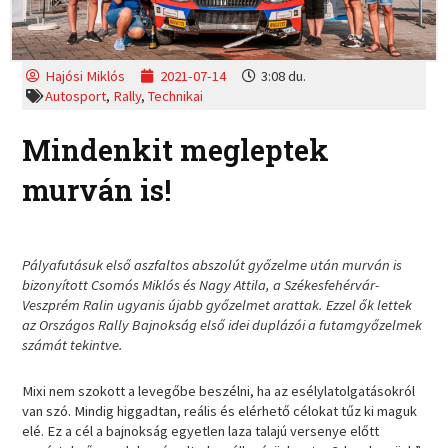
Hajósi Miklós
2021-07-14
3:08 du.
Autosport
,
Rally
,
Technikai
Mindenkit megleptek
murván is!
Pályafutásuk első aszfaltos abszolút győzelme után murván is
bizonyított Csomós Miklós és Nagy Attila, a Székesfehérvár-
Veszprém Ralin ugyanis újabb győzelmet arattak. Ezzel ők lettek
az Országos Rally Bajnokság első idei duplázói a futamgyőzelmek
számát tekintve.
Mixi nem szokott a levegőbe beszélni, ha az esélylatolgatásokról
van szó. Mindig higgadtan, reális és elérhető célokat tűz ki maguk
elé. Ez a cél a bajnokság egyetlen laza talajú versenye előtt