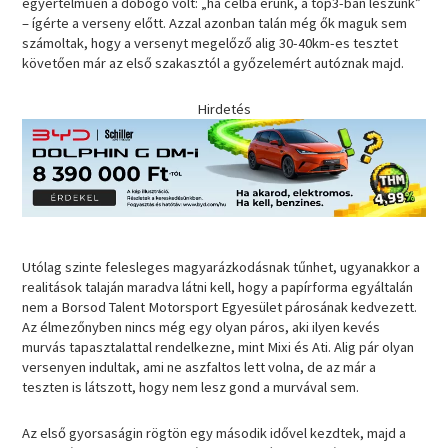
egyértelműen a dobogó volt: „ha célba érünk, a top3-ban leszünk”
– ígérte a verseny előtt. Azzal azonban talán még ők maguk sem
számoltak, hogy a versenyt megelőző alig 30-40km-es tesztet
követően már az első szakasztól a győzelemért autóznak majd.
Hirdetés
Utólag szinte felesleges magyarázkodásnak tűnhet, ugyanakkor a
realitások talaján maradva látni kell, hogy a papírforma egyáltalán
nem a Borsod Talent Motorsport Egyesület párosának kedvezett.
Az élmezőnyben nincs még egy olyan páros, aki ilyen kevés
murvás tapasztalattal rendelkezne, mint Mixi és Ati. Alig pár olyan
versenyen indultak, ami ne aszfaltos lett volna, de az már a
teszten is látszott, hogy nem lesz gond a murvával sem.
Az első gyorsaságin rögtön egy második idővel kezdtek, majd a