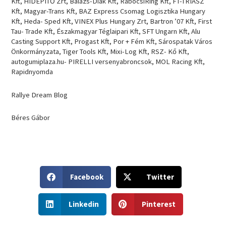
Kft, HÍDÉPÍTŐ Zrt, Balázs-Diák Kft, RabócsiRing Kft, FT-TRIÁSZ
Kft, Magyar-Trans Kft, BAZ Express Csomag Logisztika Hungary
Kft, Heda- Sped Kft, VINEX Plus Hungary Zrt, Bartron ’07 Kft, First
Tau- Trade Kft, Északmagyar Téglaipari Kft, SFT Ungarn Kft, Alu
Casting Support Kft, Progast Kft, Por + Fém Kft, Sárospatak Város
Önkormányzata, Tiger Tools Kft, Mixi-Log Kft, RSZ- Kő Kft,
autogumiplaza.hu- PIRELLI versenyabroncsok, MOL Racing Kft,
Rapidnyomda
Rallye Dream Blog
Béres Gábor
S
S
Facebook
Twitter
h
h
a
a
S
S
r
r
Linkedin
Pinterest
h
h
e
e
a
a
o
o