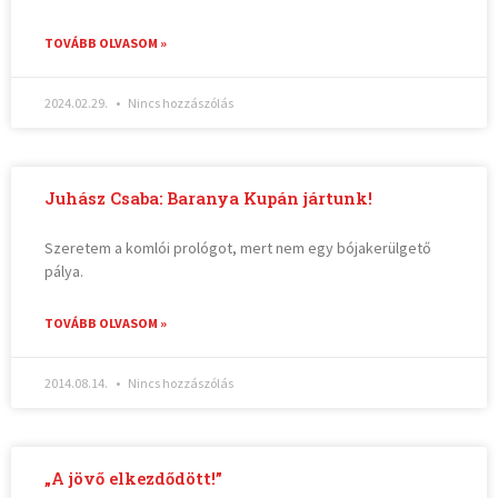
TOVÁBB OLVASOM »
2024.02.29.
Nincs hozzászólás
Juhász Csaba: Baranya Kupán jártunk!
Szeretem a komlói prológot, mert nem egy bójakerülgető
pálya.
TOVÁBB OLVASOM »
2014.08.14.
Nincs hozzászólás
„A jövő elkezdődött!”