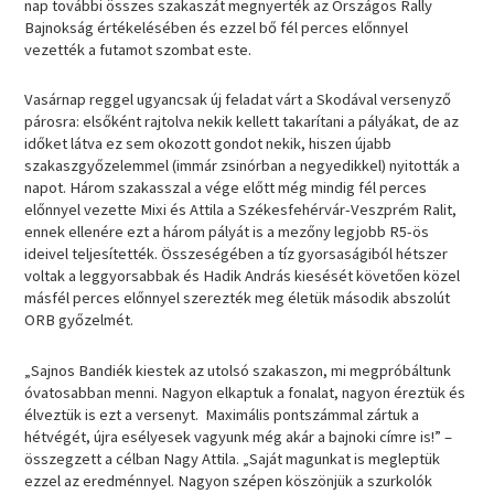
nap további összes szakaszát megnyerték az Országos Rally
Bajnokság értékelésében és ezzel bő fél perces előnnyel
vezették a futamot szombat este.
Vasárnap reggel ugyancsak új feladat várt a Skodával versenyző
párosra: elsőként rajtolva nekik kellett takarítani a pályákat, de az
időket látva ez sem okozott gondot nekik, hiszen újabb
szakaszgyőzelemmel (immár zsinórban a negyedikkel) nyitották a
napot. Három szakasszal a vége előtt még mindig fél perces
előnnyel vezette Mixi és Attila a Székesfehérvár-Veszprém Ralit,
ennek ellenére ezt a három pályát is a mezőny legjobb R5-ös
ideivel teljesítették. Összeségében a tíz gyorsaságiból hétszer
voltak a leggyorsabbak és Hadik András kiesését követően közel
másfél perces előnnyel szerezték meg életük második abszolút
ORB győzelmét.
„Sajnos Bandiék kiestek az utolsó szakaszon, mi megpróbáltunk
óvatosabban menni. Nagyon elkaptuk a fonalat, nagyon éreztük és
élveztük is ezt a versenyt. Maximális pontszámmal zártuk a
hétvégét, újra esélyesek vagyunk még akár a bajnoki címre is!” –
összegzett a célban Nagy Attila. „Saját magunkat is megleptük
ezzel az eredménnyel. Nagyon szépen köszönjük a szurkolók