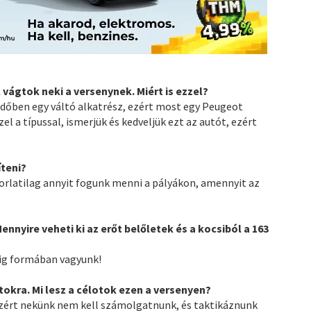
vágtok neki a versenynek. Miért is ezzel?
 időben egy váltó alkatrész, ezért most egy Peugeot
l a típussal, ismerjük és kedveljük ezt az autót, ezért
íteni?
korlatilag annyit fogunk menni a pályákon, amennyit az
ennyire veheti ki az erőt belőletek és a kocsiból a 163
edig formában vagyunk!
okra. Mi lesz a célotok ezen a versenyen?
ezért nekünk nem kell számolgatnunk, és taktikáznunk