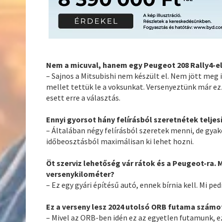
Nem a micuval, hanem egy Peugeot 208 Rally4-el 
– Sajnos a Mitsubishi nem készült el. Nem jött meg
mellet tettük le a voksunkat. Versenyeztünk már ezze
esett erre a választás.
Ennyi gyorsot hány felírásból szeretnétek teljes
– Általában négy felírásból szeretek menni, de gya
időbeosztásból maximálisan ki lehet hozni.
Öt szerviz lehetőség vár rátok és a Peugeot-ra. M
versenykilométer?
– Ez egy gyári építésű autó, ennek bírnia kell. Mi p
Ez a verseny lesz 2024 utolsó ORB futama számot
– Mivel az ORB-ben idén ez az egyetlen futamunk, 