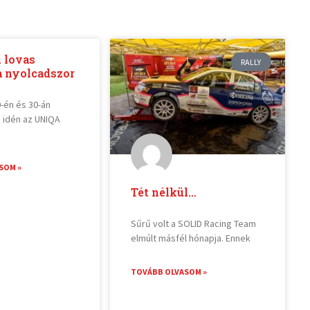
 lovas
RALLY
a nyolcadszor
-én és 30-án
e idén az UNIQA
SOM »
Tét nélkül…
Sűrű volt a SOLID Racing Team
elmúlt másfél hónapja. Ennek
TOVÁBB OLVASOM »