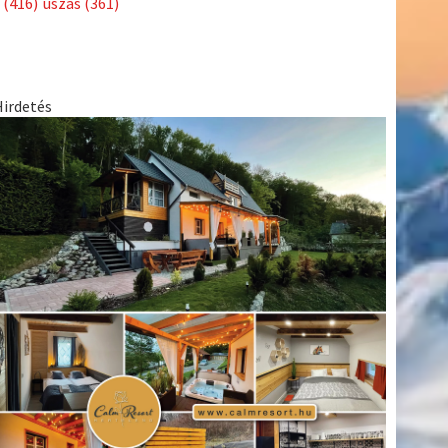
(416)
úszás
(361)
Hirdetés