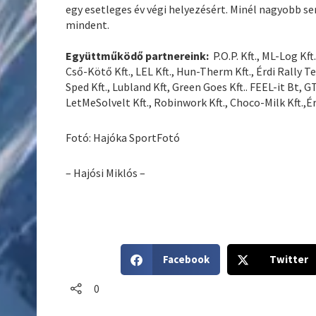
egy esetleges év végi helyezésért. Minél nagyobb s
mindent.
Együttműködő partnereink:
P.O.P. Kft., ML-Log Kft.
Cső-Kötő Kft., LEL Kft., Hun-Therm Kft., Érdi Rally T
Sped Kft., Lubland Kft, Green Goes Kft.. FEEL-it Bt, G
LetMeSolvelt Kft., Robinwork Kft., Choco-Milk Kft.,É
Fotó: Hajóka SportFotó
– Hajósi Miklós –
S
S
Facebook
Twitter
h
h
a
a
0
r
r
e
e