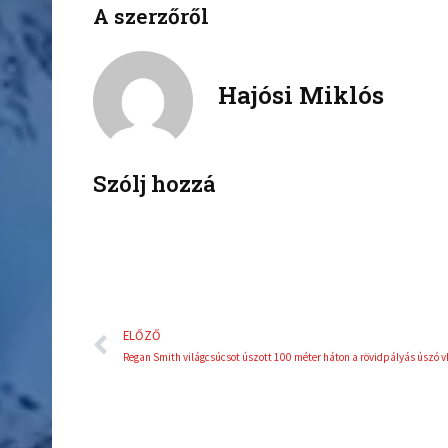
A szerzőről
o
o
n
n
f
t
a
w
Hajósi Miklós
c
i
e
t
b
t
o
e
Szólj hozzá
o
r
k
Előző
ELŐZŐ
Regan Smith világcsúcsot úszott 100 méter háton a rövidpályás úszó v