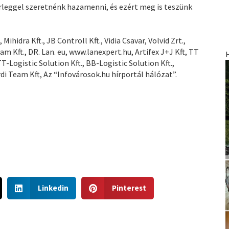
erleggel szeretnénk hazamenni, és ezért meg is teszünk
, Mihidra Kft., JB Controll Kft., Vidia Csavar, Volvid Zrt.,
eam Kft., DR. Lan. eu, www.lanexpert.hu, Artifex J+J Kft, TT
TT-Logistic Solution Kft., BB-Logistic Solution Kft.,
rdi Team Kft, Az “Infovárosok.hu hírportál hálózat”.
S
S
Linkedin
Pinterest
h
h
a
a
r
r
e
e