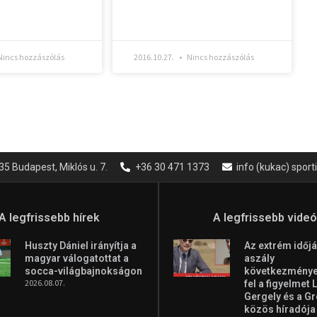
incs hozzászólás
2016.10.27.
Nincs hozzászólás
35 Budapest, Miklós u. 7.
+36 30 471 1373
info (kukac) spor
A legfrissebb hírek
A legfrissebb vide
Huszty Dániel irányítja a
Az extrém időjá
magyar válogatottat a
aszály
socca-világbajnokságon
következményei
2026.08.07.
fel a figyelmet 
Gergely és a G
közös híradója