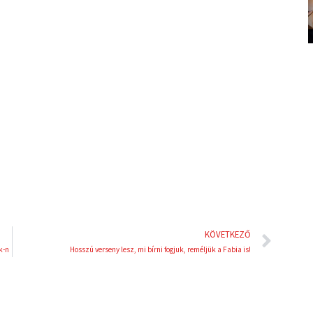
o
o
n
n
l
p
i
i
n
n
k
t
e
e
d
r
i
e
n
s
t
Köve
KÖVETKEZŐ
k-n
Hosszú verseny lesz, mi bírni fogjuk, reméljük a Fabia is!