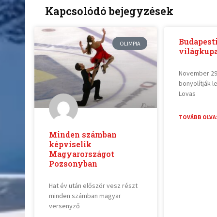
Kapcsolódó bejegyzések
Budapesti
OLIMPIA
világkup
November 29
bonyolítják l
Lovas
TOVÁBB OLVA
Minden számban
képviselik
Magyarországot
Pozsonyban
Hat év után először vesz részt
minden számban magyar
versenyző