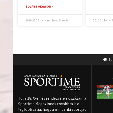
TOVÁBB OLVASOM »
2016.01.26.
Nincs hozzászólás
2014.11.19.
N
10
Túl a 18. X-en és rendezvények százain a
Sportime Magazinnak továbbra is a
legfőbb célja, hogy a mindenki sportját