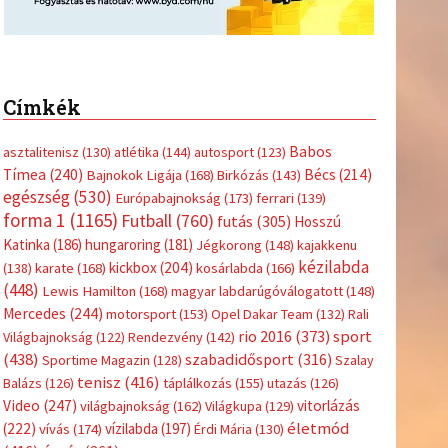
Címkék
Babos
asztalitenisz
(130)
atlétika
(144)
autosport
(123)
Tímea
(240)
Bécs
(214)
Bajnokok Ligája
(168)
Birkózás
(143)
egészség
(530)
Európabajnokság
(173)
ferrari
(139)
forma 1
(1165)
Futball
(760)
futás
(305)
Hosszú
Katinka
(186)
hungaroring
(181)
Jégkorong
(148)
kajakkenu
kézilabda
kickbox
(204)
(138)
karate
(168)
kosárlabda
(166)
(448)
Lewis Hamilton
(168)
magyar labdarúgóválogatott
(148)
Mercedes
(244)
motorsport
(153)
Opel Dakar Team
(132)
Rali
sport
rio 2016
(373)
Világbajnokság
(122)
Rendezvény
(142)
(438)
szabadidősport
(316)
Sportime Magazin
(128)
Szalay
tenisz
(416)
Balázs
(126)
táplálkozás
(155)
utazás
(126)
Video
(247)
vitorlázás
világbajnokság
(162)
Világkupa
(129)
életmód
(222)
vívás
(174)
vízilabda
(197)
Érdi Mária
(130)