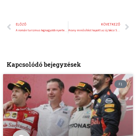
Előző
K
ELŐZŐ
KÖVETKEZŐ
A román turizmus legnagyobb nyertese: 3 szakmai díjat nyert Temesvár
Arany minősítést kapott az új bécsi Sport Arena Wien
Kapcsolódó bejegyzések
F1