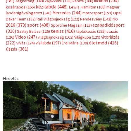
Címkék
Babos Tímea
asztalitenisz
(130)
atlétika
(144)
autosport
(123)
egészség
(240)
Bécs
(214)
Bajnokok Ligája
(168)
Birkózás
(143)
forma 1
(1165)
(530)
Európabajnokság
(173)
ferrari
(139)
Futball
(760)
futás
(305)
Hosszú Katinka
(186)
hungaroring
(181)
kickbox
(204)
Jégkorong
(148)
kajakkenu
(138)
karate
(168)
kézilabda
(448)
kosárlabda
(166)
Lewis Hamilton
(168)
magyar
Mercedes
(244)
labdarúgóválogatott
(148)
motorsport
(153)
Opel
rio
Dakar Team
(132)
Rali Világbajnokság
(122)
Rendezvény
(142)
sport
(438)
2016
(373)
szabadidősport
Sportime Magazin
(128)
(316)
tenisz
(416)
Szalay Balázs
(126)
táplálkozás
(155)
utazás
Video
(247)
vitorlázás
(126)
világbajnokság
(162)
Világkupa
(129)
életmód
(416)
(222)
vívás
(174)
vízilabda
(197)
Érdi Mária
(130)
úszás
(361)