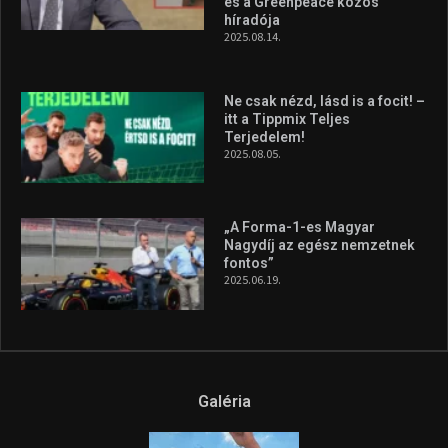
szerzett, már második a brit
Forma–3 tabelláján a
silverstone-i hétvége után
2026.08.04.
A legfrissebb videók
Az extrém időjárás és az
aszály következményeire hívja
fel a figyelmet Litkai Gergely
és a Greenpeace közös
híradója
2025.08.14.
Ne csak nézd, lásd is a focit! –
itt a Tippmix Teljes
Terjedelem!
2025.08.05.