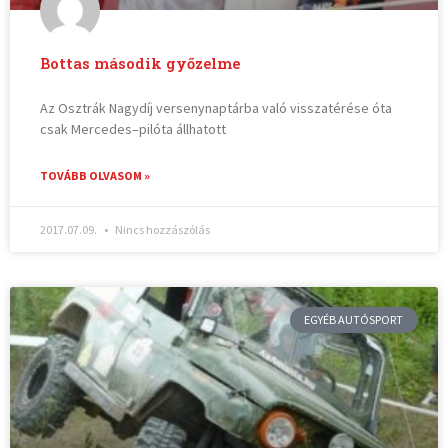
Bottas második győzelme
Az Osztrák Nagydíj versenynaptárba való visszatérése óta
csak Mercedes–pilóta állhatott
TOVÁBB OLVASOM »
2017.07.09.
Nincs hozzászólás
EGYÉB AUTÓSPORT