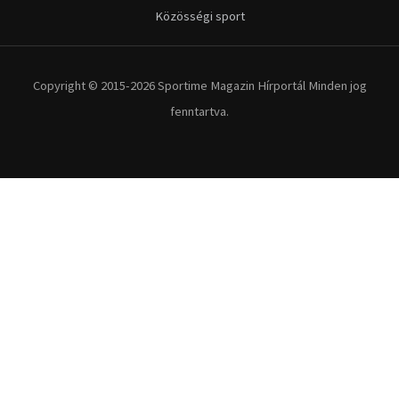
Kerékpár
Extrém Sportok
Fitnesz
Egyéb szabadidősport
Túra-Utazás
Lovassport
Közösségi sport
Copyright © 2015-2026 Sportime Magazin Hírportál Minden jog
fenntartva.