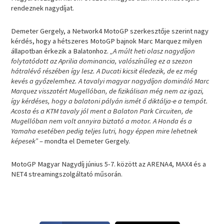
rendeznek nagydíjat.
Demeter Gergely, a Network4 MotoGP szerkesztője szerint nagy
kérdés, hogy a hétszeres MotoGP bajnok Marc Marquez milyen
állapotban érkezik a Balatonhoz.
„A múlt heti olasz nagydíjon
folytatódott az Aprilia dominancia, valószínűleg ez a szezon
hátralévő részében így lesz. A Ducati kicsit éledezik, de ez még
kevés a győzelemhez. A tavalyi magyar nagydíjon domináló Marc
Marquez visszatért Mugellóban, de fizikálisan még nem az igazi,
így kérdéses, hogy a balatoni pályán ismét ő diktálja-e a tempót.
Acosta és a KTM tavaly jól ment a Balaton Park Circuiten, de
Mugellóban nem volt annyira biztató a motor. A Honda és a
Yamaha esetében pedig teljes lutri, hogy éppen mire lehetnek
képesek”
– mondta el Demeter Gergely.
MotoGP Magyar Nagydíj június 5-7. között az ARENA4, MAX4 és a
NET4 streamingszolgáltató műsorán.