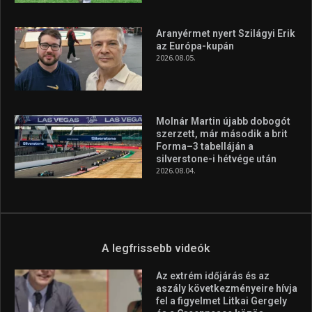
A rendszeres mozgás és a sport jobbá teheti az életed! Mindehhez
minden infót megtalálsz nálunk.
A legfrissebb hírek
Huszty Dániel irányítja a
magyar válogatottat a socca-
világbajnokságon
2026.08.07.
Aranyérmet nyert Szilágyi Erik
az Európa-kupán
2026.08.05.
Molnár Martin újabb dobogót