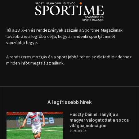
1035 Budapest, Miklós u. 7.
+36 30 471 1373
info (kukac) sportime.hu
Túl a 18. X-en és rendezvények százain a Sportime Magazinnak
továbbra is a legfőbb célja, hogy a mindenki sportját minél
vonzóbbá tegye.