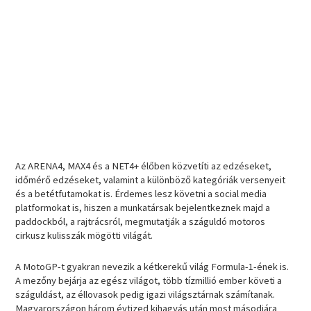
Az ARENA4, MAX4 és a NET4+ élőben közvetíti az edzéseket,
időmérő edzéseket, valamint a különböző kategóriák versenyeit
és a betétfutamokat is. Érdemes lesz követni a social media
platformokat is, hiszen a munkatársak bejelentkeznek majd a
paddockból, a rajtrácsról, megmutatják a száguldó motoros
cirkusz kulisszák mögötti világát.
A MotoGP-t gyakran nevezik a kétkerekű világ Formula-1-ének is.
A mezőny bejárja az egész világot, több tízmillió ember követi a
száguldást, az éllovasok pedig igazi világsztárnak számítanak.
Magyarországon három évtized kihagyás után most másodjára