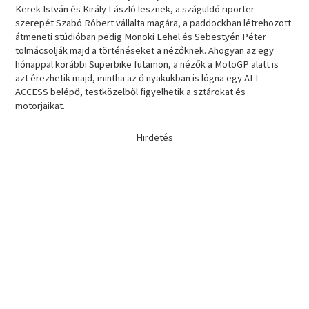
Kerek István és Király László lesznek, a száguldó riporter
szerepét Szabó Róbert vállalta magára, a paddockban létrehozott
átmeneti stúdióban pedig Monoki Lehel és Sebestyén Péter
tolmácsolják majd a történéseket a nézőknek. Ahogyan az egy
hónappal korábbi Superbike futamon, a nézők a MotoGP alatt is
azt érezhetik majd, mintha az ő nyakukban is lógna egy ALL
ACCESS belépő, testközelből figyelhetik a sztárokat és
motorjaikat.
Hirdetés