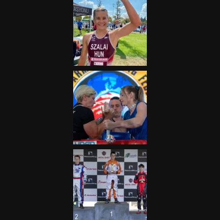
„A Forma-1-es Magyar
Nagydíj az egész nemzetnek
fontos”
2025.06.19.
Galéria