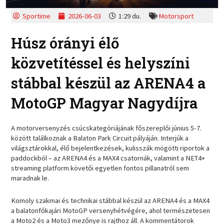
Sportime
2026-06-03
1:29 du.
Motorsport
Húsz órányi élő
közvetítéssel és helyszíni
stábbal készül az ARENA4 a
MotoGP Magyar Nagydíjra
A motorversenyzés csúcskategóriájának főszereplői június 5-7.
között találkoznak a Balaton Park Circuit pályáján. Interjúk a
világsztárokkal, élő bejelentkezések, kulisszák mögötti riportok a
paddockból – az ARENA4 és a MAX4 csatornák, valamint a NET4+
streaming platform követői egyetlen fontos pillanatról sem
maradnak le.
Komoly szakmai és technikai stábbal készül az ARENA4 és a MAX4
a balatonfőkajári MotoGP versenyhétvégére, ahol természetesen
a Moto2 és a Moto3 mezőnye is rajthoz áll. A kommentátorok