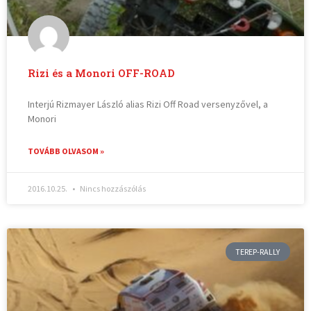
Rizi és a Monori OFF-ROAD
Interjú Rizmayer László alias Rizi Off Road versenyzővel, a
Monori
TOVÁBB OLVASOM »
2016.10.25.
Nincs hozzászólás
TEREP-RALLY