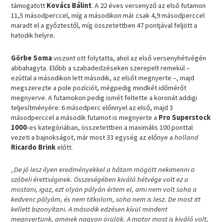
támogatott
Kovács Bálint
. A 22 éves versenyző az első futamon
11,5 másodperccel, míg a másodikon már csak 4,9 másodperccel
maradt el a győztestől, míg összetettben 47 pontjával feljött a
hatodik helyre.
Görbe Soma
viszont ott folytatta, ahol az első versenyhétvégén
abbahagyta. Előbb a szabadedzéseken szerepelt remekül –
ezúttal a másodikon lett második, az elsőt megnyerte –, majd
megszerezte a pole pozíciót, mégpedig mindkét időmérőt
megnyerve. A futamokon pedig ismét feltette a koronát addigi
teljesítményére: 6 másodperc előnnyel az első, majd 3
másodperccel a második futamot is megnyerte a
Pro Superstock
1000
-es kategóriában, összetettben a maximális 100 ponttal
vezeti a bajnokságot, már most 33 egység az előnye a
holland
Ricardo Brink
előtt.
„De jó lesz ilyen eredményekkel a hátam mögött nekimenni a
szóbeli érettséginek. Összeségében kiváló hétvége volt ez a
mostani, igaz, ezt olyan pályán értem el, ami nem volt soha a
kedvenc pályám, és nem titkolom, soha nem is lesz. De most itt
kellett bizonyítani. A második edzésen kívül mindent
megnyertünk, aminek nagyon örülök. A motor most is kiváló volt,