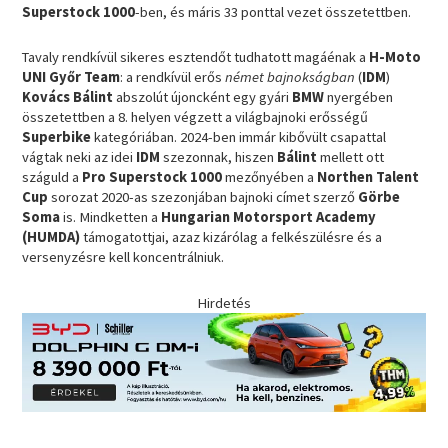
Superstock 1000
-ben, és máris 33 ponttal vezet összetettben.
Tavaly rendkívül sikeres esztendőt tudhatott magáénak a
H-Moto
UNI Győr Team
: a rendkívül erős
német bajnokságban
(
IDM
)
Kovács Bálint
abszolút újoncként egy gyári
BMW
nyergében
összetettben a 8. helyen végzett a világbajnoki erősségű
Superbike
kategóriában. 2024-ben immár kibővült csapattal
vágtak neki az idei
IDM
szezonnak, hiszen
Bálint
mellett ott
száguld a
Pro Superstock 1000
mezőnyében a
Northen Talent
Cup
sorozat 2020-as szezonjában bajnoki címet szerző
Görbe
Soma
is. Mindketten a
Hungarian Motorsport Academy
(HUMDA)
támogatottjai, azaz kizárólag a felkészülésre és a
versenyzésre kell koncentrálniuk.
Hirdetés