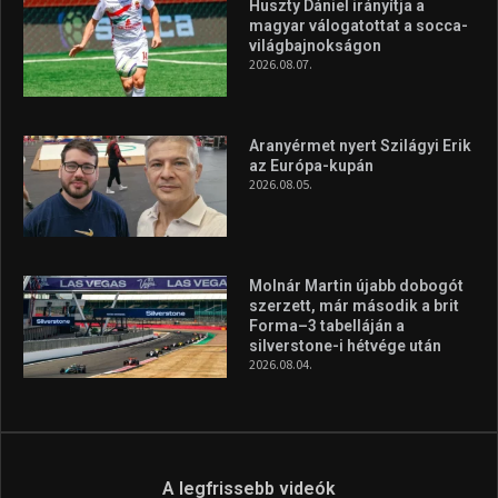
Huszty Dániel irányítja a
magyar válogatottat a socca-
világbajnokságon
2026.08.07.
Aranyérmet nyert Szilágyi Erik
az Európa-kupán
2026.08.05.
Molnár Martin újabb dobogót
szerzett, már második a brit
Forma–3 tabelláján a
silverstone-i hétvége után
2026.08.04.
A legfrissebb videók