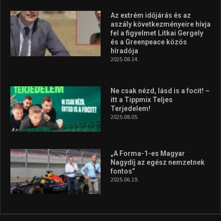
Az extrém időjárás és az
aszály következményeire hívja
fel a figyelmet Litkai Gergely
és a Greenpeace közös
híradója
2025.08.14.
Ne csak nézd, lásd is a focit! –
itt a Tippmix Teljes
Terjedelem!
2025.08.05.
„A Forma-1-es Magyar
Nagydíj az egész nemzetnek
fontos”
2025.06.19.