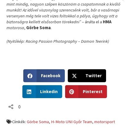
mint mindig, nagyon szépen köszönöm a csapatomnak a kiváló
munkát! Az idővel viszonylag szerencsénk volt, bár a vasárnapi
versenyen még tele volt vizes foltokkal a pálya, úgyhogy ott a
biztonságra kellett elsősorban törekedni”
– árulta el a
HMA
motorosa
,
Görbe Soma
.
(Nyitókép: Racing Passion Photography – Damon Teerink)
S
S
Facebook
Twitter
h
h
a
a
S
S
r
r
Linkedin
Pinterest
h
h
e
e
a
a
o
o
r
r
0
n
n
e
e
f
t
o
o
a
w
Címkék:
Görbe Soma
,
H-Moto UNI Győr Team
,
motorsport
n
n
c
i
l
p
e
t