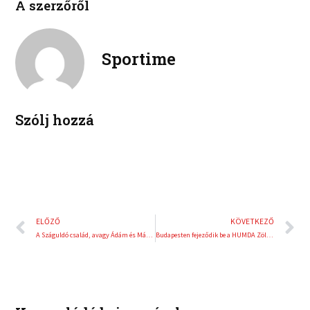
A szerzőről
i
i
b
t
n
n
o
e
k
t
o
r
e
e
Sportime
k
d
r
i
e
n
s
t
Szólj hozzá
Előző
K
ELŐZŐ
KÖVETKEZŐ
A Száguldó család, avagy Ádám és Mátyás a gokartsportban
Budapesten fejeződik be a HUMDA Zöld Életre Valók roadshow