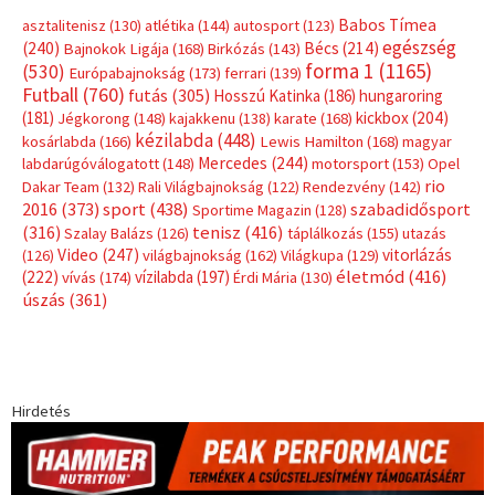
Babos Tímea
asztalitenisz
(130)
atlétika
(144)
autosport
(123)
egészség
(240)
Bécs
(214)
Bajnokok Ligája
(168)
Birkózás
(143)
forma 1
(1165)
(530)
Európabajnokság
(173)
ferrari
(139)
Futball
(760)
futás
(305)
Hosszú Katinka
(186)
hungaroring
(181)
kickbox
(204)
Jégkorong
(148)
kajakkenu
(138)
karate
(168)
kézilabda
(448)
kosárlabda
(166)
Lewis Hamilton
(168)
magyar
Mercedes
(244)
labdarúgóválogatott
(148)
motorsport
(153)
Opel
rio
Dakar Team
(132)
Rali Világbajnokság
(122)
Rendezvény
(142)
sport
(438)
2016
(373)
szabadidősport
Sportime Magazin
(128)
(316)
tenisz
(416)
Szalay Balázs
(126)
táplálkozás
(155)
utazás
Video
(247)
vitorlázás
(126)
világbajnokság
(162)
Világkupa
(129)
életmód
(416)
(222)
vívás
(174)
vízilabda
(197)
Érdi Mária
(130)
úszás
(361)
Hirdetés