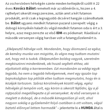
Az
oscherslebeni
hétvégén szinte minden kettejükről szólt! A 22
éves
Kovács Bálint
remekelt már az időmérőn is, hiszen a 4.
rajthelyet sikerült megszereznie, aztán amit a két futamon
produkált, arról csak a legnagyobb dicséret hangján számolhatunk
be.
Bálint
ugyanis mindkét futamon pazarul szerepelt: végig a
dobogó környékén haladt és végül mindkét futamon oda is ért a 3.
helyre, azaz megszerezte az első
IDM
-es pódiumait. Ráadásul a
második versenyen végig harcban volt a futamgyőzelemért is.
„Elképesztő hétvége volt. Mondanám, hogy álomszerű az egész,
de kemény munka van mögötte, és végre meg tudtam mutatni
azt, hogy mit is tudok. Elképesztően boldog vagyok, szeretném
megköszönni mindenkinek, aki hozzá segített ehhez, aki
eljuttatott idáig a karrieremben. Ezt mondanám az eddigi egyik
legjobb, ha nem a legjobb hétvégemnek, mert egy igazán top
bajnokságban top pilóták ellen tudtam megmutatni, hogy én is
közéjük tartozom. Száraz körülmények között végig, egész
hétvégén jó tempóm volt, egy körön is sikerült fejlődni, így a jó
rajtpozíció megelőlegezte a jó versenyeket. Az első versenyen is
meglett a dobogó, de a második kimagaslóan jó volt, ahol
nagyon sokáig a győzelemért folyó csatában is ott voltam, végül
biztató előnnyel lettem harmadik”
– jelentette ki a
HUMDA
által is