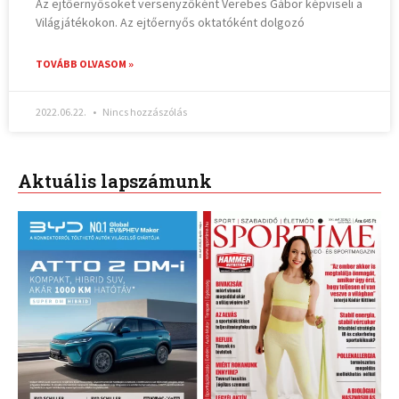
Az ejtőernyősöket versenyzőként Verebes Gábor képviseli a
Világjátékokon. Az ejtőernyős oktatóként dolgozó
TOVÁBB OLVASOM »
2022.06.22.
Nincs hozzászólás
Aktuális lapszámunk