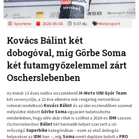
Sportime
2024-06-04
5:37 du.
Motorsport
Kovács Bálint két
dobogóval, míg Görbe Soma
két futamgyőzelemmel zárt
Oscherslebenben
Az immár 13 éves múltra visszatekintő
H-Moto UNI Győr Team
két
versenyzője
, a 22 éve ellenére már rengeteg nemzetközi
rutinnal rendelkező
Kovács Bálint
és az idei esztendőben azonnal
mélyvízbe dobott
Görbe Soma
egyaránt tudatosította
mindenkiben, hogy idén akár róluk is szólhat a 2024-es
IDM
szezon.
Oscherslebenben
Bálint
két harmadik helyet szerzett a
vb
-
erősségű
Superbike
kategóriában – ezek az első dobogós
helyezései az
IDM
-ben –, míg
Soma
ismét duplázni tudott a
PRO