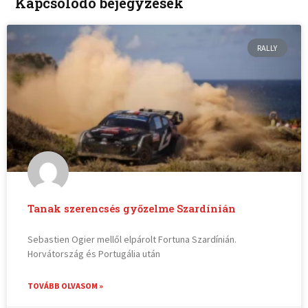
Kapcsolódó bejegyzések
RALLY
Tanak szerencsés győzelme Szardínián
Sebastien Ogier mellől elpárolt Fortuna Szardínián.
Horvátország és Portugália után
TOVÁBB OLVASOM »