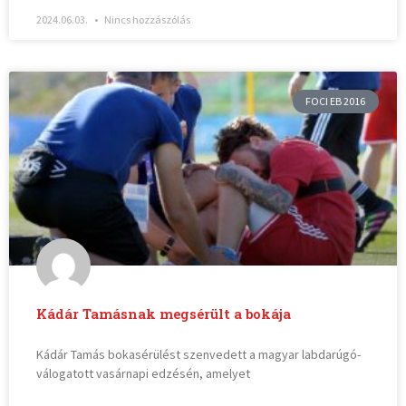
2024.06.03.
Nincs hozzászólás
FOCI EB 2016
Kádár Tamásnak megsérült a bokája
Kádár Tamás bokasérülést szenvedett a magyar labdarúgó-
válogatott vasárnapi edzésén, amelyet