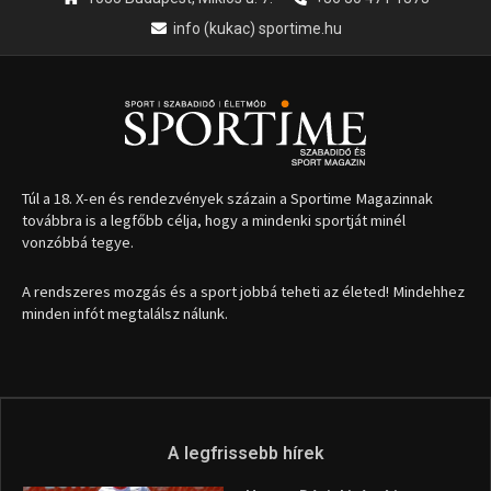
info (kukac) sportime.hu
Túl a 18. X-en és rendezvények százain a Sportime Magazinnak
továbbra is a legfőbb célja, hogy a mindenki sportját minél
vonzóbbá tegye.
A rendszeres mozgás és a sport jobbá teheti az életed! Mindehhez
minden infót megtalálsz nálunk.
A legfrissebb hírek