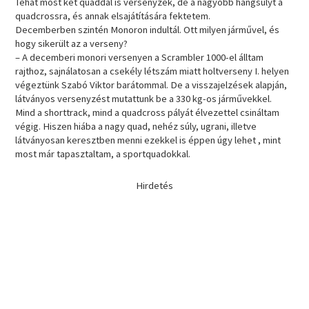
Tehát most két quaddal is versenyzek, de a nagyobb hangsúlyt a
quadcrossra, és annak elsajátítására fektetem.
Decemberben szintén Monoron indultál. Ott milyen járművel, és
hogy sikerült az a verseny?
– A decemberi monori versenyen a Scrambler 1000-el álltam
rajthoz, sajnálatosan a csekély létszám miatt holtverseny I. helyen
végeztünk Szabó Viktor barátommal. De a visszajelzések alapján,
látványos versenyzést mutattunk be a 330 kg-os járművekkel.
Mind a shorttrack, mind a quadcross pályát élvezettel csináltam
végig. Hiszen hiába a nagy quad, nehéz súly, ugrani, illetve
látványosan keresztben menni ezekkel is éppen úgy lehet , mint
most már tapasztaltam, a sportquadokkal.
Hirdetés