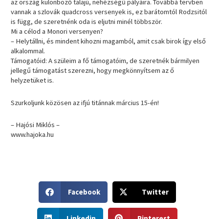
az ország különböző talajú, nehézségű pályáira. Továbbá tervben
vannak a szlovák quadcross versenyek is, ez barátomtól Rodzsitól
is függ, de szeretnénk oda is eljutni minél többször.
Mi a célod a Monori versenyen?
– Helytállni, és mindent kihozni magamból, amit csak birok így első
alkalommal.
Támogatóid: A szüleim a fő támogatóim, de szeretnék bármilyen
jellegű támogatást szerezni, hogy megkönnyítsem az ő
helyzetüket is.
Szurkoljunk közösen az ifjú titánnak március 15-én!
– Hajósi Miklós –
www.hajoka.hu
S
S
Facebook
Twitter
h
h
a
a
S
S
r
r
Linkedin
Pinterest