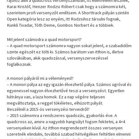
rajthoz állni a quadcross versenyszámban, itt ellenfeleim lesznek,
Karai Kristóf, Henzer Rodzsi Róbert csak hogy a számomra két,
szerintem profi versenyzőt említsem. A Shorttrack pályán szintén
Open kategória lesz az enyém, itt Rodzsihoz társulni fognak,
Kunkli Tivadar, Tóth Deme, Gombos Norbert és a többiek.
Mit jelent számodra a quad motorsport?
– A quad motorsport számomra nagyon sokat jelent, a szabadidőm
szinte egészét ez tölti ki. Számos barátom van itthon is, illetve
szlovákiában, akik quadozással, versenyszervezéssel
foglalkoznak.
A monori pályáról mi a véleményed?
– A monori pálya az egy igazán élvezhető pálya. Számos ugróval és
egyenessel nagyon élvezhetővé teszi a versenyzést. Egyetlen
hátránya van, a laza homok. Ez a nap végére teljesen
megváltoztatja, a reggel tökéletes, elhúzott pályát.
Beszélnél a 2015-ös versenyzési terveidről?
– 2015 számomra a rendszeres quadozás, gyakorlás éve. A
quadcross az, amire a nagyobb hangsúlyt fogom fektetni, a 4×4
versenyeken kívül. Az itthon megrendezett összes versenyen
szeretnék elindulni, továbbá szabad hétvégéken feltétlen elmenni