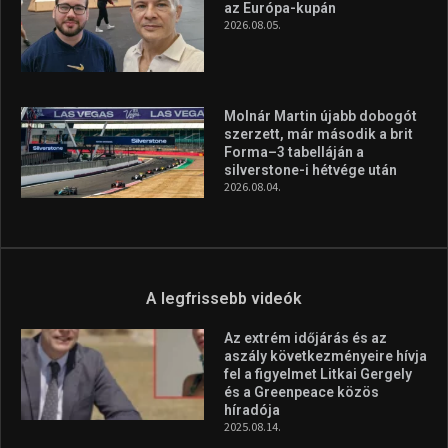
az Európa-kupán
2026.08.05.
Molnár Martin újabb dobogót
szerzett, már második a brit
Forma–3 tabelláján a
silverstone-i hétvége után
2026.08.04.
A legfrissebb videók
Az extrém időjárás és az
aszály következményeire hívja
fel a figyelmet Litkai Gergely
és a Greenpeace közös
híradója
2025.08.14.