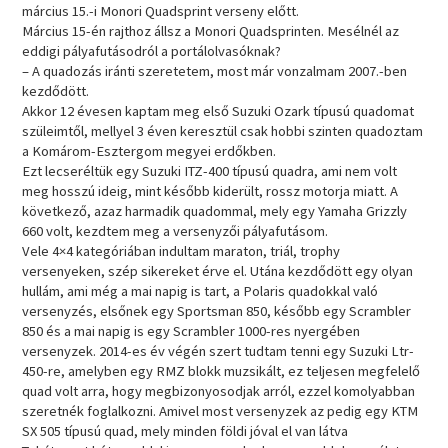
március 15.-i Monori Quadsprint verseny előtt.
Március 15-én rajthoz állsz a Monori Quadsprinten. Mesélnél az
eddigi pályafutásodról a portálolvasóknak?
– A quadozás iránti szeretetem, most már vonzalmam 2007.-ben
kezdődött.
Akkor 12 évesen kaptam meg első Suzuki Ozark típusú quadomat
szüleimtől, mellyel 3 éven keresztül csak hobbi szinten quadoztam
a Komárom-Esztergom megyei erdőkben.
Ezt lecseréltük egy Suzuki ITZ-400 típusú quadra, ami nem volt
meg hosszú ideig, mint később kiderült, rossz motorja miatt. A
következő, azaz harmadik quadommal, mely egy Yamaha Grizzly
660 volt, kezdtem meg a versenyzői pályafutásom.
Vele 4×4 kategóriában indultam maraton, triál, trophy
versenyeken, szép sikereket érve el. Utána kezdődött egy olyan
hullám, ami még a mai napig is tart, a Polaris quadokkal való
versenyzés, elsőnek egy Sportsman 850, később egy Scrambler
850 és a mai napig is egy Scrambler 1000-res nyergében
versenyzek. 2014-es év végén szert tudtam tenni egy Suzuki Ltr-
450-re, amelyben egy RMZ blokk muzsikált, ez teljesen megfelelő
quad volt arra, hogy megbizonyosodjak arról, ezzel komolyabban
szeretnék foglalkozni. Amivel most versenyzek az pedig egy KTM
SX 505 típusú quad, mely minden földi jóval el van látva