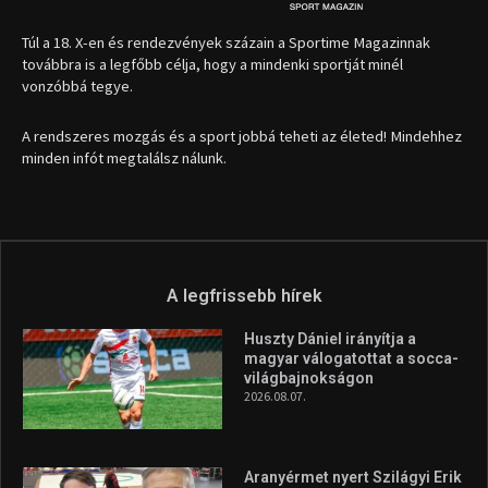
Túl a 18. X-en és rendezvények százain a Sportime Magazinnak
továbbra is a legfőbb célja, hogy a mindenki sportját minél
vonzóbbá tegye.
A rendszeres mozgás és a sport jobbá teheti az életed! Mindehhez
minden infót megtalálsz nálunk.
A legfrissebb hírek
Huszty Dániel irányítja a
magyar válogatottat a socca-
világbajnokságon
2026.08.07.
Aranyérmet nyert Szilágyi Erik