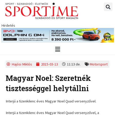
Skip
to
content
Hirdetés
Main
Menu
Hajósi Miklós
2015-03-13
11:13 de.
Motorsport
Magyar Noel: Szeretnék
tisztességgel helytállni
Interjú a tizenkilenc éves Magyar Noel Quad versenyzővel.
Interjú a tizenkilenc éves Magyar Noel Quad versenyzővel, a