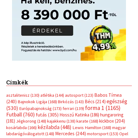
Címkék
Babos Tímea
asztalitenisz
(130)
atlétika
(144)
autosport
(123)
egészség
(240)
Bécs
(214)
Bajnokok Ligája
(168)
Birkózás
(143)
forma 1
(1165)
(530)
Európabajnokság
(173)
ferrari
(139)
Futball
(760)
futás
(305)
Hosszú Katinka
(186)
hungaroring
(181)
kickbox
(204)
Jégkorong
(148)
kajakkenu
(138)
karate
(168)
kézilabda
(448)
kosárlabda
(166)
Lewis Hamilton
(168)
magyar
Mercedes
(244)
labdarúgóválogatott
(148)
motorsport
(153)
Opel