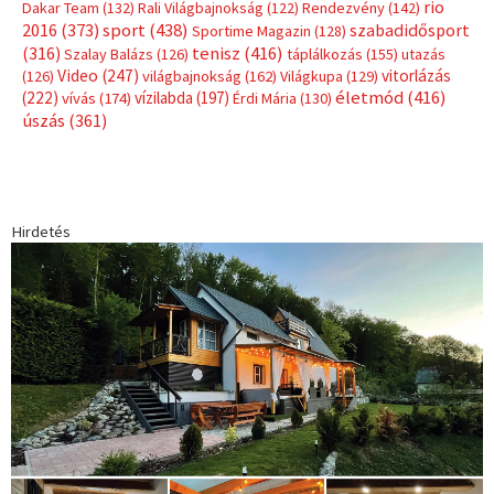
rio
Dakar Team
(132)
Rali Világbajnokság
(122)
Rendezvény
(142)
sport
(438)
2016
(373)
szabadidősport
Sportime Magazin
(128)
(316)
tenisz
(416)
Szalay Balázs
(126)
táplálkozás
(155)
utazás
Video
(247)
vitorlázás
(126)
világbajnokság
(162)
Világkupa
(129)
életmód
(416)
(222)
vívás
(174)
vízilabda
(197)
Érdi Mária
(130)
úszás
(361)
Hirdetés