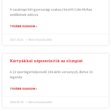
A vasárnapi két gyorsasági szakasz között Colin McRae
emlékének adózva
TOVÁBB OLVASOM »
2017.10.23.
Nincs hozzászólás
Kártyákkal népszerűsítik az olimpiát
A 22 sportágat képviselő 184 aktív versenyző, illetve 32
legenda
TOVÁBB OLVASOM »
2016.02.29.
Nincs hozzászólás