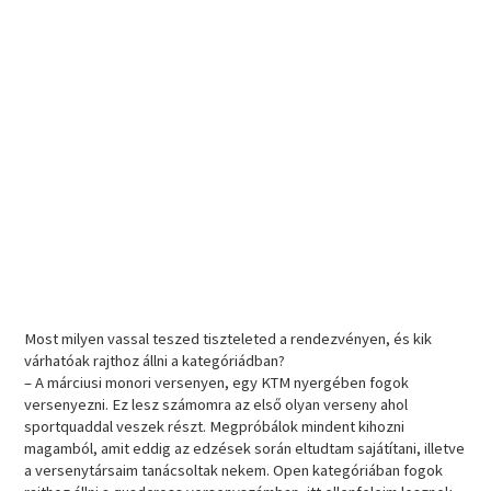
Most milyen vassal teszed tiszteleted a rendezvényen, és kik
várhatóak rajthoz állni a kategóriádban?
– A márciusi monori versenyen, egy KTM nyergében fogok
versenyezni. Ez lesz számomra az első olyan verseny ahol
sportquaddal veszek részt. Megpróbálok mindent kihozni
magamból, amit eddig az edzések során eltudtam sajátítani, illetve
a versenytársaim tanácsoltak nekem. Open kategóriában fogok