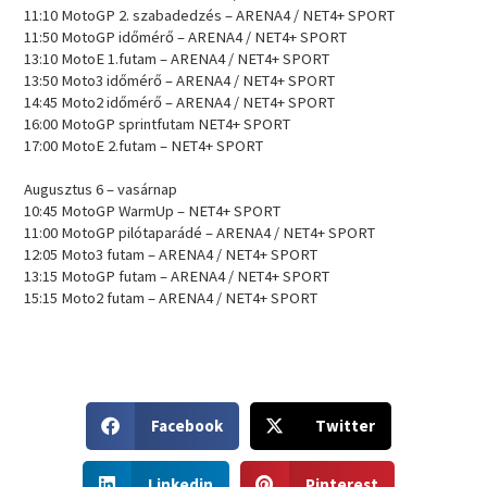
11:10 MotoGP 2. szabadedzés – ARENA4 / NET4+ SPORT
11:50 MotoGP időmérő – ARENA4 / NET4+ SPORT
13:10 MotoE 1.futam – ARENA4 / NET4+ SPORT
13:50 Moto3 időmérő – ARENA4 / NET4+ SPORT
14:45 Moto2 időmérő – ARENA4 / NET4+ SPORT
16:00 MotoGP sprintfutam NET4+ SPORT
17:00 MotoE 2.futam – NET4+ SPORT
Augusztus 6 – vasárnap
10:45 MotoGP WarmUp – NET4+ SPORT
11:00 MotoGP pilótaparádé – ARENA4 / NET4+ SPORT
12:05 Moto3 futam – ARENA4 / NET4+ SPORT
13:15 MotoGP futam – ARENA4 / NET4+ SPORT
15:15 Moto2 futam – ARENA4 / NET4+ SPORT
S
S
Facebook
Twitter
h
h
a
a
S
S
r
r
Linkedin
Pinterest