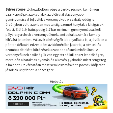
Silverstone
-tól kezdődően vége a trükközésnek: keményen
szankcionálják azokat, akik az előírtnál alacsonyabb
guminyomással teljesítik a versenyeket. A szabály eddig is
érvényben volt, azonban mostanáig szemet hunytak a kihágások
felett. Elöl 1,9, hátul pedig 1,7 bar minimum guminyomással kell
pályára gurulniuk a versenyzőknek, ami sokak számára komoly
kihívást jelenthet. Változik a hétvégék lebonyolítása is, a jövőben a
péntek délutáni edzés dönt az időmérőbe jutásról, a péntek és
szombat délelőtti körözések szabadedzésnek minősülnek. A
versenyzőknek szükségük van egy tét nélküli teszt lehetőségre,
mert idén a hatalmas nyomás és a kevés gyakorlás miatt rengeteg
a baleset. Ez várhatóan most sem lesz másként: pocsék időjárást
jósolnak
Angliában
a hétvégére.
Hirdetés