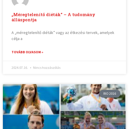
„Méregtelenítő diéták” – A tudomány
álláspontja
A „méregtelenítő diéták” vagy az étkezési tervek, amelyek
célja a
TOVÁBB OLVASOM »
2024.07.16.
Nincs hozzászólás
RIO 2016