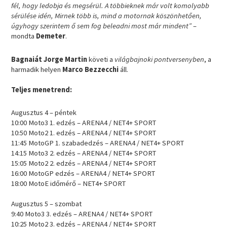
fél, hogy ledobja és megsérül. A többieknek már volt komolyabb
sérülése idén, Mirnek több is, mind a motornak köszönhetően,
úgyhogy szerintem ő sem fog beleadni most már mindent”
–
mondta
Demeter
.
Bagnaiát Jorge Martin
követi a
világbajnoki pontversenyben
, a
harmadik helyen
Marco Bezzecchi
áll.
Teljes menetrend:
Augusztus 4 – péntek
10:00 Moto3 1. edzés – ARENA4 / NET4+ SPORT
10:50 Moto2 1. edzés – ARENA4 / NET4+ SPORT
11:45 MotoGP 1. szabadedzés – ARENA4 / NET4+ SPORT
14:15 Moto3 2. edzés – ARENA4 / NET4+ SPORT
15:05 Moto2 2. edzés – ARENA4 / NET4+ SPORT
16:00 MotoGP edzés – ARENA4 / NET4+ SPORT
18:00 MotoE időmérő – NET4+ SPORT
Augusztus 5 – szombat
9:40 Moto3 3. edzés – ARENA4 / NET4+ SPORT
10:25 Moto2 3. edzés – ARENA4 / NET4+ SPORT