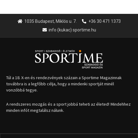
továbbra is a legfőbb célja, hogy a mindenki sportját minél
vonzóbbá tegye.
A rendszeres mozgás és a sport jobbá teheti az életed! Mindehhez
minden infót megtalálsz nálunk.
A legfrissebb hírek
Aranyérmet nyert Szilágyi Erik
az Európa-kupán
2026.08.05.
Molnár Martin újabb dobogót
szerzett, már második a brit
Forma–3 tabelláján a
silverstone-i hétvége után