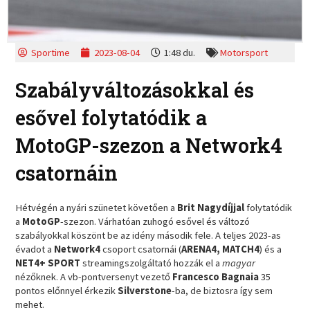
Sportime
2023-08-04
1:48 du.
Motorsport
Szabályváltozásokkal és
esővel folytatódik a
MotoGP-szezon a Network4
csatornáin
Hétvégén a nyári szünetet követően a
Brit Nagydíjjal
folytatódik
a
MotoGP
-szezon. Várhatóan zuhogó esővel és változó
szabályokkal köszönt be az idény második fele. A teljes 2023-as
évadot a
Network4
csoport csatornái (
ARENA4, MATCH4
) és a
NET4+ SPORT
streamingszolgáltató hozzák el a
magyar
nézőknek. A vb-pontversenyt vezető
Francesco Bagnaia
35
pontos előnnyel érkezik
Silverstone
-ba, de biztosra így sem
mehet.