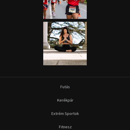
Futás
Kerékpár
Extrém Sportok
Fitnesz
Egyéb szabadidősport
Túra-Utazás
Lovassport
Közösségi sport
Copyright © 2015-2026 Sportime Magazin Hírportál Minden jog