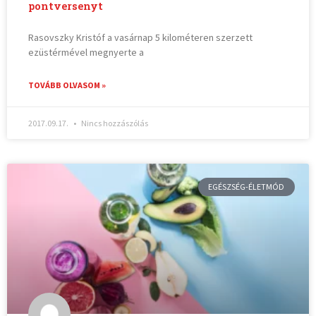
pontversenyt
Rasovszky Kristóf a vasárnap 5 kilométeren szerzett
ezüstérmével megnyerte a
TOVÁBB OLVASOM »
2017.09.17.
Nincs hozzászólás
EGÉSZSÉG-ÉLETMÓD