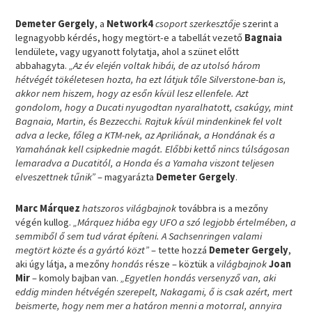
Demeter Gergely
, a
Network4
csoport szerkesztője
szerint a
legnagyobb kérdés, hogy megtört-e a tabellát vezető
Bagnaia
lendülete, vagy ugyanott folytatja, ahol a szünet előtt
abbahagyta.
„Az év elején voltak hibái, de az utolsó három
hétvégét tökéletesen hozta, ha ezt látjuk tőle Silverstone-ban is,
akkor nem hiszem, hogy az esőn kívül lesz ellenfele. Azt
gondolom, hogy a Ducati nyugodtan nyaralhatott, csakúgy, mint
Bagnaia, Martin, és Bezzecchi. Rajtuk kívül mindenkinek fel volt
adva a lecke, főleg a KTM-nek, az Apriliának, a Hondának és a
Yamahának kell csipkednie magát. Előbbi kettő nincs túlságosan
lemaradva a Ducatitól, a Honda és a Yamaha viszont teljesen
elveszettnek tűnik”
– magyarázta
Demeter Gergely
.
Marc Márquez
hatszoros világbajnok
továbbra is a mezőny
végén kullog.
„Márquez hiába egy UFO a szó legjobb értelmében, a
semmiből ő sem tud várat építeni. A Sachsenringen valami
megtört közte és a gyártó közt”
– tette hozzá
Demeter Gergely
,
aki úgy látja, a mezőny
hondás
része – köztük a
világbajnok
Joan
Mir
– komoly bajban van.
„Egyetlen hondás versenyző van, aki
eddig minden hétvégén szerepelt, Nakagami, ő is csak azért, mert
beismerte, hogy nem mer a határon menni a motorral, annyira