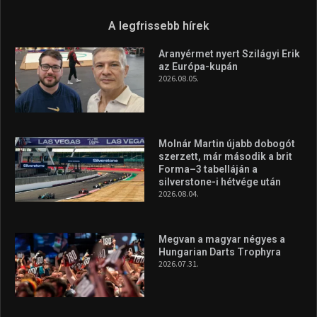
2026.08.04.
Megvan a magyar négyes a
Hungarian Darts Trophyra
2026.07.31.
A legfrissebb videók
Az extrém időjárás és az
aszály következményeire hívja
fel a figyelmet Litkai Gergely
és a Greenpeace közös
híradója
2025.08.14.
Ne csak nézd, lásd is a focit! –