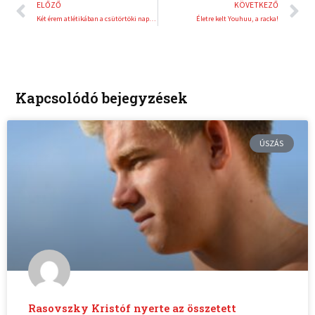
Előző
K
ELŐZŐ
KÖVETKEZŐ
Két érem atlétikában a csütörtöki nap mérlege az Egyetemi Világjátékokon
Életre kelt Youhuu, a racka!
Kapcsolódó bejegyzések
ÚSZÁS
Rasovszky Kristóf nyerte az összetett