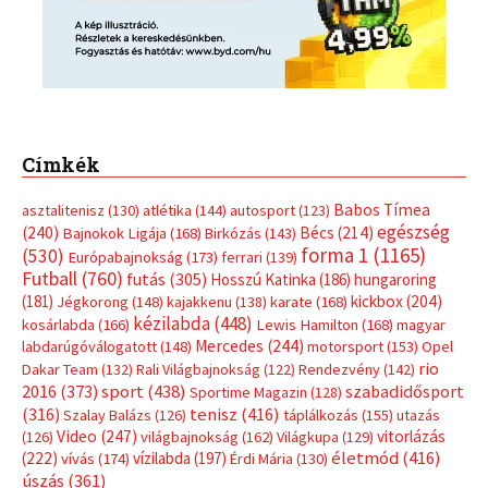
(181)
kickbox
(204)
Jégkorong
(148)
kajakkenu
(138)
karate
(168)
kézilabda
(448)
kosárlabda
(166)
Lewis Hamilton
(168)
magyar
Mercedes
(244)
labdarúgóválogatott
(148)
motorsport
(153)
Opel
rio
Dakar Team
(132)
Rali Világbajnokság
(122)
Rendezvény
(142)
sport
(438)
2016
(373)
szabadidősport
Sportime Magazin
(128)
(316)
tenisz
(416)
Szalay Balázs
(126)
táplálkozás
(155)
utazás
Video
(247)
vitorlázás
(126)
világbajnokság
(162)
Világkupa
(129)
életmód
(416)
(222)
vívás
(174)
vízilabda
(197)
Érdi Mária
(130)
úszás
(361)
Hirdetés