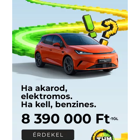
Címkék
Babos Tímea
asztalitenisz
(130)
atlétika
(144)
autosport
(123)
egészség
(240)
Bécs
(214)
Bajnokok Ligája
(168)
Birkózás
(143)
forma 1
(1165)
(530)
Európabajnokság
(173)
ferrari
(139)
Futball
(760)
futás
(305)
Hosszú Katinka
(186)
hungaroring