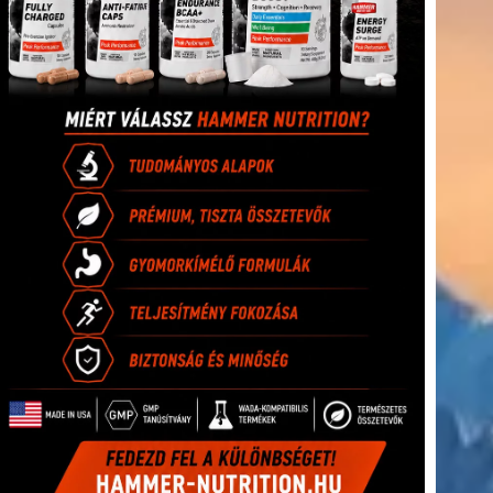
(416)
úszás
(361)
Hirdetés