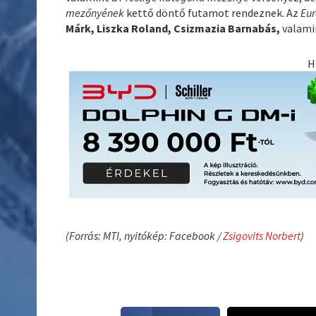
mezőnyének
kettő döntő futamot rendeznek. Az
Eu
Márk, Liszka Roland, Csizmazia Barnabás,
valami
H
(Forrás: MTI, nyitókép: Facebook /
Zsigovits Norbert
)
S
S