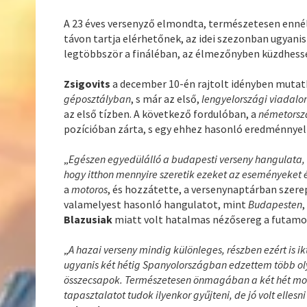
A 23 éves versenyző elmondta, természetesen enné
távon tartja elérhetőnek, az idei szezonban ugyanis
legtöbbször a fináléban, az élmezőnyben küzdhesse
Zsigovits
a december 10-én rajtolt idényben muta
géposztályban
, s már az első,
lengyelországi viadalo
az első tízben. A következő fordulóban, a
németorsz
pozícióban zárta, s egy ehhez hasonló eredménnyel 
„
Egészen egyedülálló a budapesti verseny hangulata, mos
hogy itthon mennyire szeretik ezeket az eseményeket 
a
motoros
, és hozzátette, a versenynaptárban szere
valamelyest hasonló hangulatot, mint
Budapesten
,
Blazusiak
miatt volt hatalmas nézősereg a futamo
„
A hazai verseny mindig különleges, részben ezért is 
ugyanis két hétig Spanyolországban edzettem több ol
összecsapok. Természetesen önmagában a két hét moto
tapasztalatot tudok ilyenkor gyűjteni, de jó volt elles