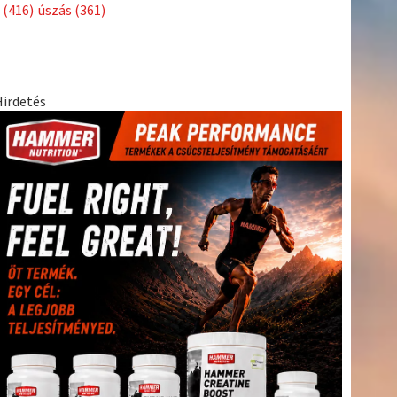
Címkék
Babos
asztalitenisz
(130)
atlétika
(144)
autosport
(123)
Tímea
(240)
Bécs
(214)
Bajnokok Ligája
(168)
Birkózás
(143)
egészség
(530)
Európabajnokság
(173)
ferrari
(139)
forma 1
(1165)
Futball
(760)
futás
(305)
Hosszú
Katinka
(186)
hungaroring
(181)
Jégkorong
(148)
kajakkenu
kézilabda
kickbox
(204)
(138)
karate
(168)
kosárlabda
(166)
(448)
Lewis Hamilton
(168)
magyar labdarúgóválogatott
(148)
Mercedes
(244)
motorsport
(153)
Opel Dakar Team
(132)
Rali
sport
rio 2016
(373)
Világbajnokság
(122)
Rendezvény
(142)
(438)
szabadidősport
(316)
Sportime Magazin
(128)
Szalay
tenisz
(416)
Balázs
(126)
táplálkozás
(155)
utazás
(126)
Video
(247)
vitorlázás
világbajnokság
(162)
Világkupa
(129)
életmód
(222)
vívás
(174)
vízilabda
(197)
Érdi Mária
(130)