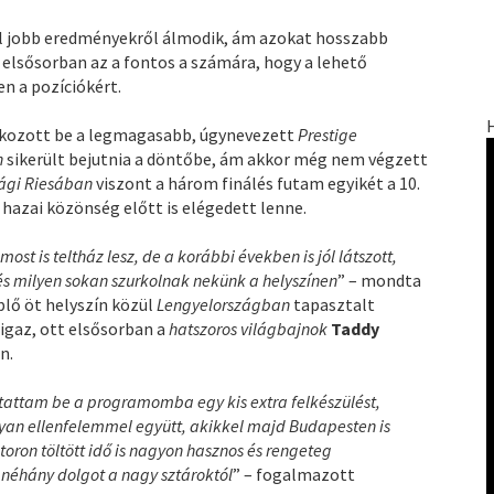
l jobb eredményekről álmodik, ám azokat hosszabb
 elsősorban az a fontos a számára, hogy a lehető
n a pozíciókért.
tkozott be a legmagasabb, úgynevezett
Prestige
n
sikerült bejutnia a döntőbe, ám akkor még nem végzett
ági Riesában
viszont a három finálés futam egyikét a 10.
hazai közönség előtt is elégedett lenne.
t is teltház lesz, de a korábbi években is jól látszott,
és milyen sokan szurkolnak nekünk a helyszínen
” – mondta
plő öt helyszín közül
Lengyelországban
tapasztalt
 igaz, ott elsősorban a
hatszoros világbajnok
Taddy
n.
iktattam be a programomba egy kis extra felkészülést,
yan ellenfelemmel együtt, akikkel majd Budapesten is
ron töltött idő is nagyon hasznos és rengeteg
ni néhány dolgot a nagy sztároktól
” – fogalmazott