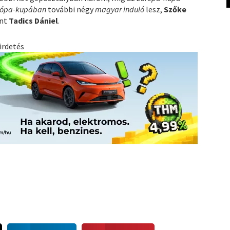
rópa-kupában
további négy
magyar induló
lesz,
Szőke
nt
Tadics Dániel
.
irdetés
S
S