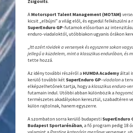
Zsigovits
.
A
Motorsport Talent Management (MOTAM)
vers
kicsit „elbújni” a világ elől, és egyedül felkészülni 
SuperEnduro GP
-futamok elősorban az intenzitásu
enduro-viadaloktól, utóbbiakon ugyanis órákon ker
„
Itt azért rövidek a versenyek és egyszerre sokan vagy
jellegű a küzdelem, mint a klasszikus enduróban, és má
tette hozzá.
Az idény további részéről a
HUMDA Academy
által 
kerülő további két
SuperEnduro GP
–
viadalon
a ter
elképzelhetőnek tartja, hogy a
klasszikus enduro-ve
futamain indul. Utóbbi abban különbözik a
hagyomá
természetes akadályokon keresztül, szabadtéren v
külön rajtolnak, hanem egyszerre.
A szombaton sorra kerülő budapesti
SuperEnduro 
Budapest Sportarénában
, a fő program pedig 18 
valamint a
Prestige kategória mezőnye
versenyez, u