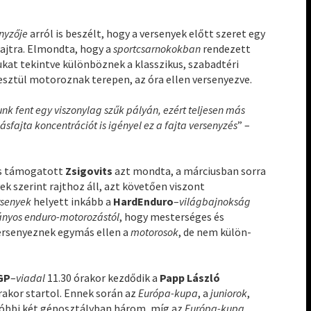
enyzője
arról is beszélt, hogy a versenyek előtt szeret egy
a rajtra. Elmondta, hogy a
sportcsarnokokban
rendezett
kat tekintve különböznek a klasszikus, szabadtéri
esztül motoroznak terepen, az óra ellen versenyezve.
unk fent egy viszonylag szűk pályán, ezért teljesen más
sfajta koncentrációt is igényel ez a fajta versenyzés
” –
is támogatott
Zsigovits
azt mondta, a márciusban sorra
vek szerint rajthoz áll, azt követően viszont
rsenyek
helyett inkább a
HardEnduro
–
világbajnokság
nyos enduro-motorozástól
, hogy mesterséges és
ersenyeznek egymás ellen a
motorosok
, de nem külön-
GP
–
viadal
11.30 órakor kezdődik a
Papp László
órakor startol. Ennek során az
Európa-kupa
, a
juniorok
,
tóbbi két géposztályban három, míg az
Európa-kupa