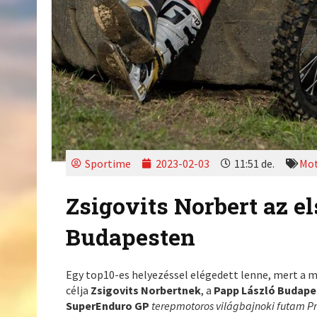
Sportime
2023-02-03
11:51 de.
Mot
Zsigovits Norbert az el
Budapesten
Egy top10-es helyezéssel elégedett lenne, mert a m
célja
Zsigovits Norbertnek
, a
Papp László Budape
SuperEnduro GP
terepmotoros világbajnoki futam P