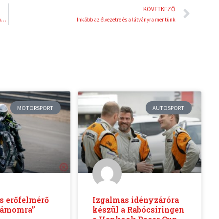
Köve
KÖVETKEZŐ
Gurisatti Gréta: „A női vízilabdacsapat képes a vb-döntőbe jutni, aranyérem a cél”
Inkább az élvezetre és a látványra mentünk
MOTORSPORT
AUTOSPORT
s erőfelmérő
Izgalmas idényzáróra
számomra”
készül a Rabócsiringen