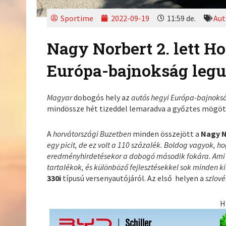
Sportime
2022-09-19
11:59 de.
Aut
Nagy Norbert 2. lett H
Európa-bajnokság legu
Magyar
dobogós hely az
autós hegyi Európa-bajnoks
mindössze hét tizeddel lemaradva a győztes mögöt
A
horvátországi Buzetben
minden összejött a
Nagy N
egy picit, de ez volt a 110 százalék. Boldog vagyok, h
eredményhirdetésekor a dobogó második fokára. Ami
tartalékok, és különböző fejlesztésekkel sok minden k
330i
típusú versenyautójáról. Az első helyen a
szlov
H