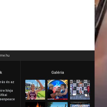
time.hu
ók
Galéria
rás és az
re hívja
Litkai
reenpeace