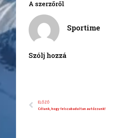
A szerzőről
f
t
a
w
c
i
Sportime
e
t
b
t
o
e
o
r
k
Szólj hozzá
Előző
ELŐZŐ
Célunk, hogy felszabadultan autózzunk!