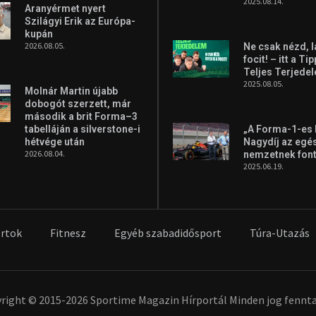
2025.08.14.
Aranyérmet nyert
Szilágyi Erik az Európa-
kupán
2026.08.05.
Ne csak nézd, l
focit! – itt a Ti
Teljes Terjede
2025.08.05.
Molnár Martin újabb
dobogót szerzett, már
második a brit Forma–3
tabelláján a silverstone-i
„A Forma-1-es
hétvége után
Nagydíj az egé
2026.08.04.
nemzetnek fon
2025.06.19.
rtok
Fitnesz
Egyéb szabadidősport
Túra-Utazás
right © 2015-2026 Sportime Magazin Hírportál Minden jog fennta