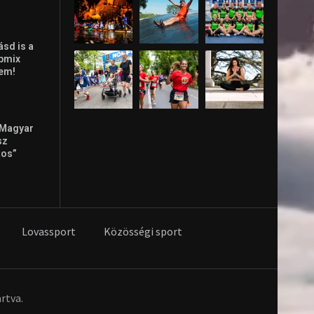
ásd is a
ppmix
lem!
 Magyar
sz
tos”
Lovassport
Közösségi sport
rtva.