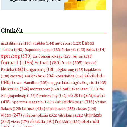
Címkék
Babos
asztalitenisz
(130)
atlétika
(144)
autosport
(123)
Tímea
(240)
Bécs
(214)
Bajnokok Ligája
(168)
Birkózás
(143)
egészség
(530)
Európabajnokság
(173)
ferrari
(139)
forma 1
(1165)
Futball
(760)
futás
(305)
Hosszú
Katinka
(186)
hungaroring
(181)
Jégkorong
(148)
kajakkenu
kézilabda
kickbox
(204)
(138)
karate
(168)
kosárlabda
(166)
(448)
Lewis Hamilton
(168)
magyar labdarúgóválogatott
(148)
Mercedes
(244)
motorsport
(153)
Opel Dakar Team
(132)
Rali
sport
rio 2016
(373)
Világbajnokság
(122)
Rendezvény
(142)
(438)
szabadidősport
(316)
Sportime Magazin
(128)
Szalay
tenisz
(416)
Balázs
(126)
táplálkozás
(155)
utazás
(126)
Video
(247)
vitorlázás
világbajnokság
(162)
Világkupa
(129)
életmód
(222)
vívás
(174)
vízilabda
(197)
Érdi Mária
(130)