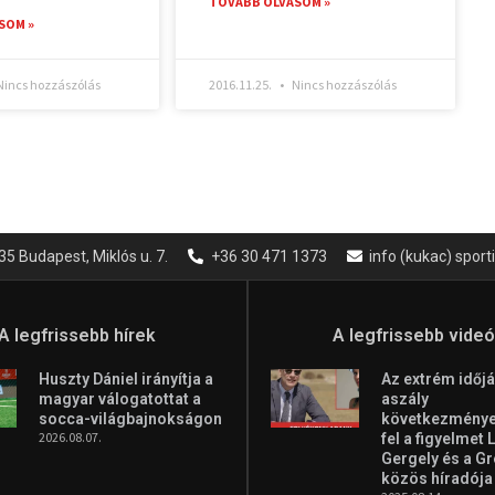
TOVÁBB OLVASOM »
SOM »
incs hozzászólás
2016.11.25.
Nincs hozzászólás
35 Budapest, Miklós u. 7.
+36 30 471 1373
info (kukac) spor
A legfrissebb hírek
A legfrissebb vide
Huszty Dániel irányítja a
Az extrém időjá
magyar válogatottat a
aszály
socca-világbajnokságon
következményei
2026.08.07.
fel a figyelmet 
Gergely és a G
közös híradója