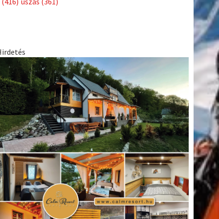
(416)
úszás
(361)
Hirdetés
tkező