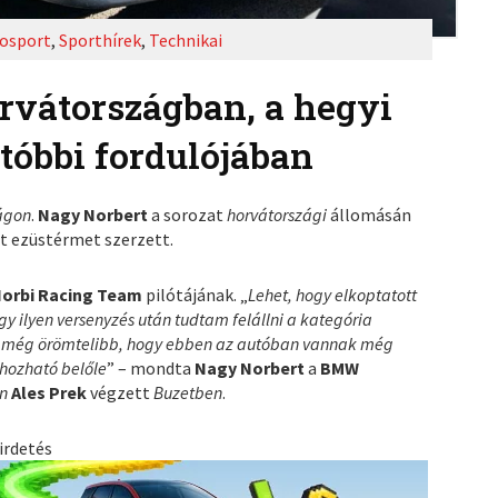
osport
,
Sporthírek
,
Technikai
orvátországban, a hegyi
tóbbi fordulójában
ágon
.
Nagy Norbert
a sorozat
horvátországi
állomásán
t ezüstérmet szerzett.
orbi Racing Team
pilótájának. „
Lehet, hogy elkoptatott
ogy ilyen versenyzés után tudtam felállni a kategória
 még örömtelibb, hogy ebben az autóban vannak még
ihozható belőle
” – mondta
Nagy Norbert
a
BMW
én
Ales Prek
végzett
Buzetben
.
irdetés