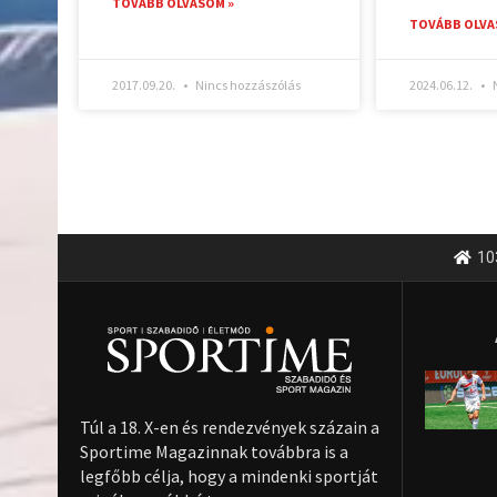
TOVÁBB OLVASOM »
TOVÁBB OLVA
2017.09.20.
Nincs hozzászólás
2024.06.12.
N
10
Túl a 18. X-en és rendezvények százain a
Sportime Magazinnak továbbra is a
legfőbb célja, hogy a mindenki sportját