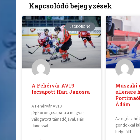
Kapcsolódó bejegyzések
JÉGKORONG
A Fehérvár AV19
Műszaki 
lecsapott Hári Jánosra
ellenére h
Portimaó
Ádám
A Fehérvár AV19
jégkorongcsapata a magyar
Az egész hé
válogatott támadójával, Hári
gondokkal kü
Jánossal
helyt állt