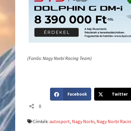
(Forrás: Nagy Norbi Racing Team)
S
S
Facebook
Twitter
h
h
a
a
0
r
r
e
e
Címkék:
autosport
,
Nagy Norbi
,
Nagy Norbi Raci
o
o
n
n