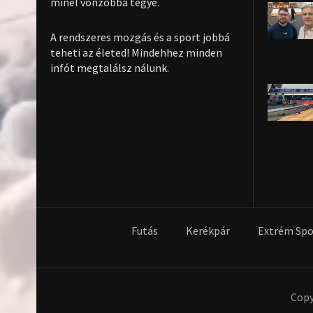
minél vonzóbbá tegye.
A rendszeres mozgás és a sport jobbá
teheti az életed! Mindehhez minden
infót megtalálsz nálunk.
Futás
Kerékpár
Extrém Spo
Copy