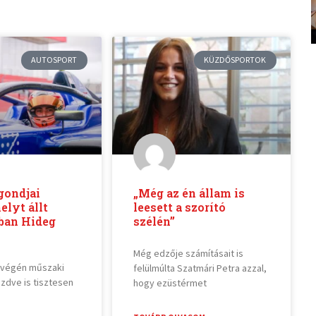
AUTOSPORT
KÜZDŐSPORTOK
gondjai
„Még az én állam is
elyt állt
leesett a szorító
ban Hideg
szélén”
Még edzője számításait is
tvégén műszaki
felülmúlta Szatmári Petra azzal,
zdve is tisztesen
hogy ezüstérmet