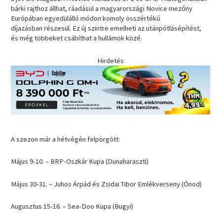
bárki rajthoz állhat, ráadásul a magyarországi Novice mezőny
Európában egyedülálló módon komoly összértékű
díjazásban részesül. Ez új szintre emelheti az utánpótlásépítést,
és még többeket csábíthat a hullámok közé.
Hirdetés
A szezon már a hétvégén felpörgött:
Május 9-10. – BRP-Oszkár Kupa (Dunaharaszti)
Május 30-31. – Juhos Árpád és Zsidai Tibor Emlékverseny (Ónod)
Augusztus 15-16. – Sea-Doo Kupa (Bugyi)