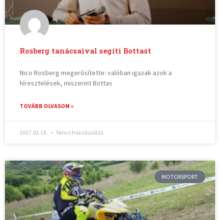
Rosberg tanácsaival segíti Bottast
Nico Rosberg megerősítette: valóban igazak azok a
híresztelések, miszerint Bottas
TOVÁBB OLVASOM »
2017.02.13.
Nincs hozzászólás
MOTORSPORT