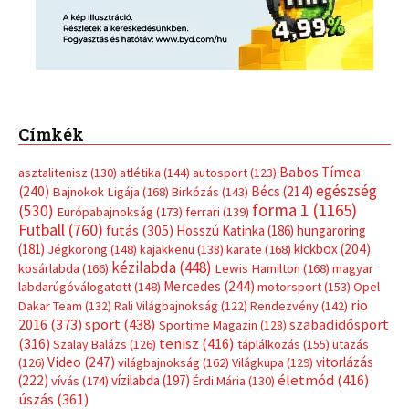
Címkék
Babos Tímea
asztalitenisz
(130)
atlétika
(144)
autosport
(123)
egészség
(240)
Bécs
(214)
Bajnokok Ligája
(168)
Birkózás
(143)
forma 1
(1165)
(530)
Európabajnokság
(173)
ferrari
(139)
Futball
(760)
futás
(305)
Hosszú Katinka
(186)
hungaroring
(181)
kickbox
(204)
Jégkorong
(148)
kajakkenu
(138)
karate
(168)
kézilabda
(448)
kosárlabda
(166)
Lewis Hamilton
(168)
magyar
Mercedes
(244)
labdarúgóválogatott
(148)
motorsport
(153)
Opel
rio
Dakar Team
(132)
Rali Világbajnokság
(122)
Rendezvény
(142)
sport
(438)
2016
(373)
szabadidősport
Sportime Magazin
(128)
(316)
tenisz
(416)
Szalay Balázs
(126)
táplálkozás
(155)
utazás
Video
(247)
vitorlázás
(126)
világbajnokság
(162)
Világkupa
(129)
életmód
(416)
(222)
vívás
(174)
vízilabda
(197)
Érdi Mária
(130)
úszás
(361)