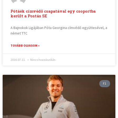
Pótáék címvédő csapatával egy csoportba
került a Postás SE
A Bajnokok Ligájában Póta Georgina címvédő együttesével, a
német TTC
TOVÁBB OLVASOM »
2016.07.11.
Nincs hozzászólás
F1