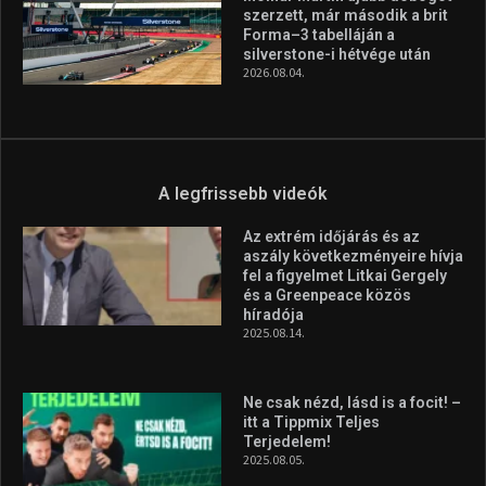
szerzett, már második a brit
Forma–3 tabelláján a
silverstone-i hétvége után
2026.08.04.
A legfrissebb videók
Az extrém időjárás és az
aszály következményeire hívja
fel a figyelmet Litkai Gergely
és a Greenpeace közös
híradója
2025.08.14.
Ne csak nézd, lásd is a focit! –
itt a Tippmix Teljes
Terjedelem!
2025.08.05.