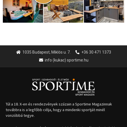
1035 Budapest, Miklós u. 7.
+36 30 471 1373
info (kukac) sportime.hu
Túl a 18. X-en és rendezvények százain a Sportime Magazinnak
továbbra is a legfőbb célja, hogy a mindenki sportját minél
vonzóbbá tegye.