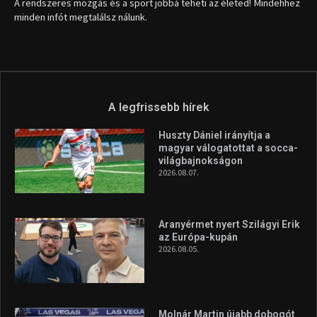
A rendszeres mozgás és a sport jobbá teheti az életed! Mindehhez
minden infót megtalálsz nálunk.
A legfrissebb hírek
Huszty Dániel irányítja a
magyar válogatottat a socca-
világbajnokságon
2026.08.07.
Aranyérmet nyert Szilágyi Erik
az Európa-kupán
2026.08.05.
Molnár Martin újabb dobogót