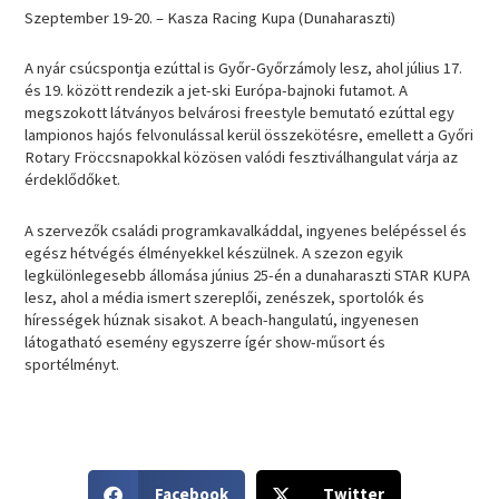
Szeptember 19-20. – Kasza Racing Kupa (Dunaharaszti)
A nyár csúcspontja ezúttal is Győr-Győrzámoly lesz, ahol július 17.
és 19. között rendezik a jet-ski Európa-bajnoki futamot. A
megszokott látványos belvárosi freestyle bemutató ezúttal egy
lampionos hajós felvonulással kerül összekötésre, emellett a Győri
Rotary Fröccsnapokkal közösen valódi fesztiválhangulat várja az
érdeklődőket.
A szervezők családi programkavalkáddal, ingyenes belépéssel és
egész hétvégés élményekkel készülnek. A szezon egyik
legkülönlegesebb állomása június 25-én a dunaharaszti STAR KUPA
lesz, ahol a média ismert szereplői, zenészek, sportolók és
hírességek húznak sisakot. A beach-hangulatú, ingyenesen
látogatható esemény egyszerre ígér show-műsort és
sportélményt.
S
S
Facebook
Twitter