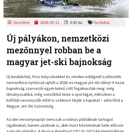
Sportime
2026-05-11
3:43 du.
Technikai
Új pályákon, nemzetközi
mezőnnyel robban be a
magyar jet-ski bajnokság
Új lendülettel, friss helyszínekkel és minden eddiginél szélesebb
nemzetközi nyitással rajtolt a 2026-os magyar jet-ski idény! A hazai
bajnokság szervezői egyértelmű célt fogalmaztak meg: még
látványosabbá, még vonzóbbá tenni a sportágat, miközben a
külföldi versenyzők előtt is szélesre tárják a kapukat – adta hírül a
Magyar Jet-Ski Szövetség.
Az idei versenynaptár nemcsak a rutinos pilótáknak tartogat
izgalmakat, hanem azoknak is, akik most kóstolnának bele először
a jet-ski világába. A Novice Runabout GP1 és GP3/4 kategóriákban