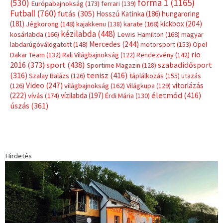
forma 1
(1165)
(530)
Európabajnokság
(173)
ferrari
(139)
Futball
(760)
futás
(305)
Hosszú Katinka
(186)
hungaroring
(181)
kickbox
(204)
Jégkorong
(148)
kajakkenu
(138)
karate
(168)
kézilabda
(448)
kosárlabda
(166)
Lewis Hamilton
(168)
magyar
Mercedes
(244)
labdarúgóválogatott
(148)
motorsport
(153)
Opel
rio
Dakar Team
(132)
Rali Világbajnokság
(122)
Rendezvény
(142)
sport
(438)
2016
(373)
szabadidősport
Sportime Magazin
(128)
(316)
tenisz
(416)
Szalay Balázs
(126)
táplálkozás
(155)
utazás
Video
(247)
vitorlázás
(126)
világbajnokság
(162)
Világkupa
(129)
életmód
(416)
(222)
vívás
(174)
vízilabda
(197)
Érdi Mária
(130)
úszás
(361)
Hirdetés