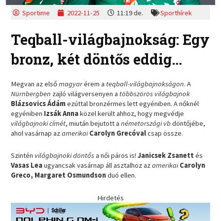
Sportime
2022-11-25
11:19 de.
Sporthírek
Teqball-világbajnokság: Egy
bronz, két döntős eddig…
Megvan az első
magyar
érem a
teqball-világbajnokságon
. A
Nürnbergben
zajló világversenyen a
többszörös világbajnok
Blázsovics Ádám
ezúttal bronzérmes lett egyéniben. A nőknél
egyéniben
Izsák Anna
közel került ahhoz, hogy megvédje
világbajnoki címét
, miután bejutott a
németországi vb
döntőjébe,
ahol vasárnap az
amerikai
Carolyn Grecóval
csap össze.
Szintén
világbajnoki döntős
a női páros is!
Janicsek Zsanett
és
Vasas Lea
ugyancsak vasárnap áll asztalhoz az
amerikai
Carolyn
Greco, Margaret Osmundson
duó ellen.
Hirdetés