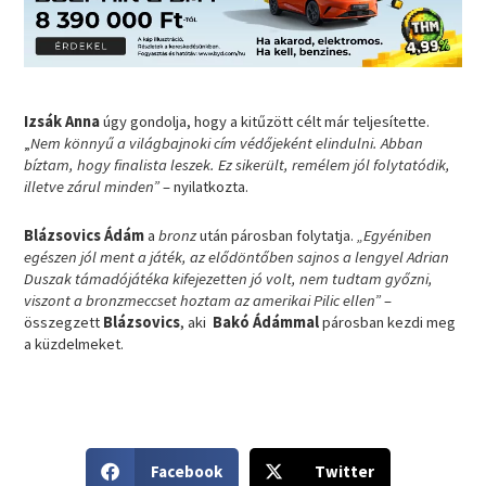
Izsák Anna
úgy gondolja, hogy a kitűzött célt már teljesítette.
„
Nem könnyű a világbajnoki cím védőjeként elindulni. Abban
bíztam, hogy finalista leszek. Ez sikerült, remélem jól folytatódik,
illetve zárul minden”
– nyilatkozta.
Blázsovics Ádám
a
bronz
után párosban folytatja.
„Egyéniben
egészen jól ment a játék, az elődöntőben sajnos a lengyel Adrian
Duszak támadójátéka kifejezetten jó volt, nem tudtam győzni,
viszont a bronzmeccset hoztam az amerikai Pilic ellen”
–
összegzett
Blázsovics
, aki
Bakó Ádámmal
párosban kezdi meg
a küzdelmeket.
S
S
Facebook
Twitter
h
h