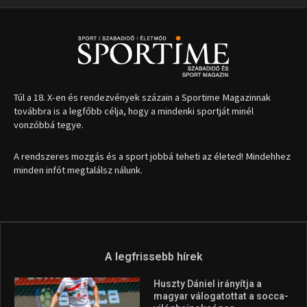
Túl a 18. X-en és rendezvények százain a Sportime Magazinnak
továbbra is a legfőbb célja, hogy a mindenki sportját minél
vonzóbbá tegye.
A rendszeres mozgás és a sport jobbá teheti az életed! Mindehhez
minden infót megtalálsz nálunk.
A legfrissebb hírek
Huszty Dániel irányítja a
magyar válogatottat a socca-