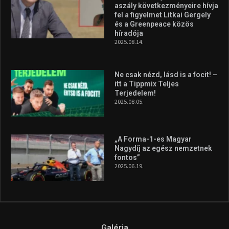
aszály következményeire hívja
fel a figyelmet Litkai Gergely
és a Greenpeace közös
híradója
2025.08.14.
Ne csak nézd, lásd is a focit! –
itt a Tippmix Teljes
Terjedelem!
2025.08.05.
„A Forma-1-es Magyar
Nagydíj az egész nemzetnek
fontos”
2025.06.19.
Galéria