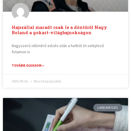
Hajszállal maradt csak le a döntőről Nagy
Roland a gokart-világbajnokságon
Nagyszerű időmérő edzés után a hatból öt selejtező
futamon is
TOVÁBB OLVASOM »
2025.09.16.
Nincs hozzászólás
LABDARÚGÁS