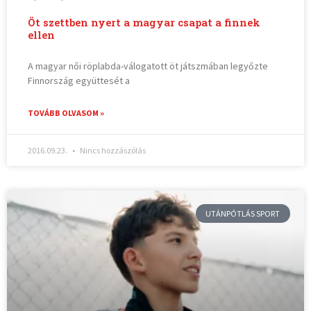
Öt szettben nyert a magyar csapat a finnek
ellen
A magyar női röplabda-válogatott öt játszmában legyőzte
Finnország együttesét a
TOVÁBB OLVASOM »
2016.09.23.
Nincs hozzászólás
UTÁNPÓTLÁS SPORT