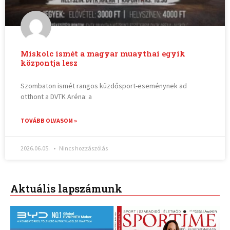
Miskolc ismét a magyar muaythai egyik
központja lesz
Szombaton ismét rangos küzdősport-eseménynek ad
otthont a DVTK Aréna: a
TOVÁBB OLVASOM »
2026.06.05.
Nincs hozzászólás
Aktuális lapszámunk