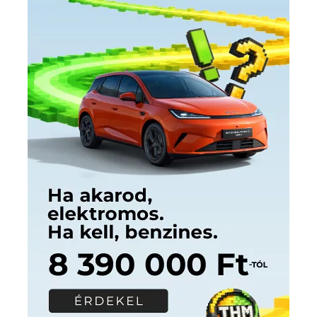
Címkék
Babos Tímea
asztalitenisz
(130)
atlétika
(144)
autosport
(123)
egészség
(240)
Bécs
(214)
Bajnokok Ligája
(168)
Birkózás
(143)
forma 1
(1165)
(530)
Európabajnokság
(173)
ferrari
(139)
Futball
(760)
futás
(305)
Hosszú Katinka
(186)
hungaroring
(181)
kickbox
(204)
Jégkorong
(148)
kajakkenu
(138)
karate
(168)