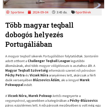
Sportime
2024-09-04
3:45 du.
Sporthírek
Több magyar teqball
dobogós helyezés
Portugáliában
A
magyar teqball
sikerek
Portugáliában
folytatódtak.
Santarém
adott otthont a
Challenger Teqball League
legutóbbi
állomásának, ahol több
magyar világklasszis
is asztalhoz állt. A
Magyar Teqball Szövetség
információi szerint
női párosban
Péchy Petra
és
Vicsek Nóra
aranyérmes lett, akárcsak a férfi
duók versenyében
Blázsovics Ádám
, aki a
lengyel
Marek
Pokwappal
indult.
A
Vicsek Nóra, Marek Pokwap
kettős
megnyerte a
vegyespárost
, ugyanebben a kategóriában a
Péchy-Blázsovics
páros ezüstérmes lett. A női párosok mezőnyében is volt még egy