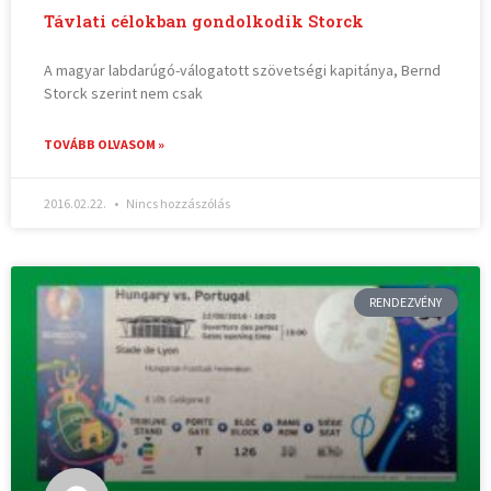
Távlati célokban gondolkodik Storck
A magyar labdarúgó-válogatott szövetségi kapitánya, Bernd
Storck szerint nem csak
TOVÁBB OLVASOM »
2016.02.22.
Nincs hozzászólás
RENDEZVÉNY