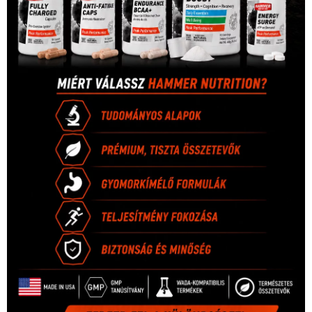
1035 Budapest, Miklós u. 7.
+36 30 471 1373
info (kukac) sportime.hu