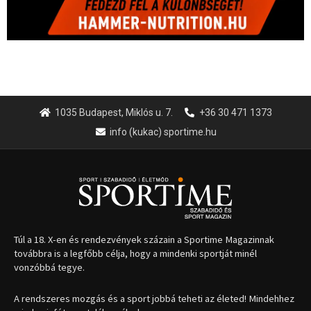
Túl a 18. X-en és rendezvények százain a Sportime Magazinnak
továbbra is a legfőbb célja, hogy a mindenki sportját minél
vonzóbbá tegye.
A rendszeres mozgás és a sport jobbá teheti az életed! Mindehhez
minden infót megtalálsz nálunk.
A legfrissebb hírek
Huszty Dániel irányítja a
magyar válogatottat a socca-
világbajnokságon
2026.08.07.