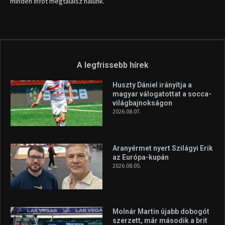
Aranyérmet nyert Szilágyi Erik
az Európa-kupán
2026.08.05.
Molnár Martin újabb dobogót
szerzett, már második a brit
Forma–3 tabelláján a
silverstone-i hétvége után
2026.08.04.
A legfrissebb videók
Az extrém időjárás és az
aszály következményeire hívja
fel a figyelmet Litkai Gergely
és a Greenpeace közös
híradója