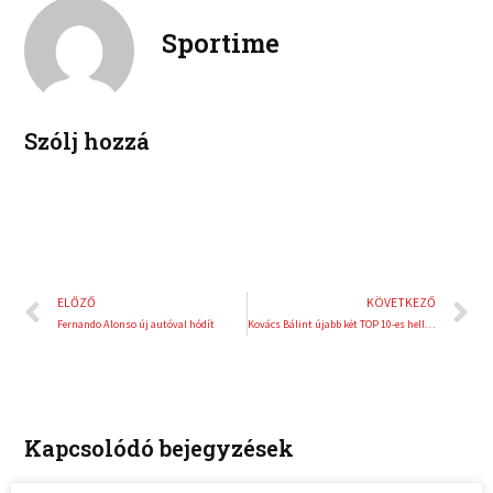
k
t
o
r
e
e
Sportime
k
d
r
i
e
n
s
t
Szólj hozzá
Előző
K
ELŐZŐ
KÖVETKEZŐ
Fernando Alonso új autóval hódít
Kovács Bálint újabb két TOP 10-es hellyel erősítette meg a pozícióját az összetettben
Kapcsolódó bejegyzések