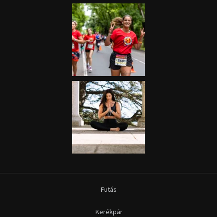
Futás
Kerékpár
Extrém Sportok
Fitnesz
Egyéb szabadidősport
Túra-Utazás
Lovassport
Közösségi sport