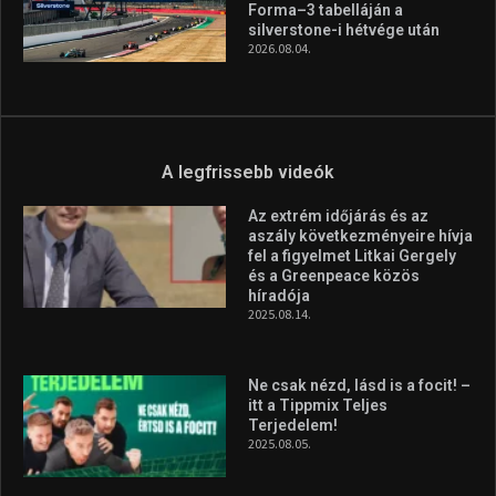
2025.08.14.
Ne csak nézd, lásd is a focit! –
itt a Tippmix Teljes
Terjedelem!
2025.08.05.
„A Forma-1-es Magyar
Nagydíj az egész nemzetnek
fontos”
2025.06.19.
Galéria