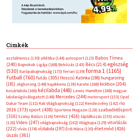
kézilabda
(448)
kosárlabda
(166)
Lewis Hamilton
(168)
magyar
Mercedes
(244)
labdarúgóválogatott
(148)
motorsport
(153)
Opel
rio
Dakar Team
(132)
Rali Világbajnokság
(122)
Rendezvény
(142)
sport
(438)
2016
(373)
szabadidősport
Sportime Magazin
(128)
(316)
tenisz
(416)
Szalay Balázs
(126)
táplálkozás
(155)
utazás
Video
(247)
vitorlázás
(126)
világbajnokság
(162)
Világkupa
(129)
életmód
(416)
(222)
vívás
(174)
vízilabda
(197)
Érdi Mária
(130)
úszás
(361)
Hirdetés