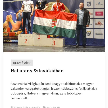
Brazsó Alex
Hat arany Szlovákiában
A szlovákiai Világkupán ismét nagyot alakítottak a magyar
szkander-válogatott tagjai, hiszen többször is felállhattak a
dobogóra, illetve a magyar Himnusz is több ízben
felcsendült.
Simon Zsófia Viktória
2017.04.10.