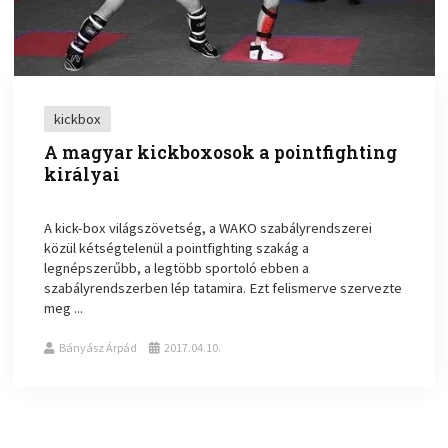
kickbox
A magyar kickboxosok a pointfighting
királyai
A kick-box világszövetség, a WAKO szabályrendszerei
közül kétségtelenül a pointfighting szakág a
legnépszerűbb, a legtöbb sportoló ebben a
szabályrendszerben lép tatamira. Ezt felismerve szervezte
meg ...
Bányász Árpád
2017.04.10.