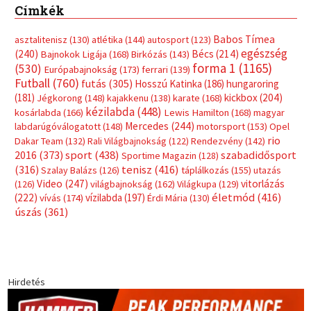
Címkék
Babos Tímea
asztalitenisz
(130)
atlétika
(144)
autosport
(123)
egészség
(240)
Bécs
(214)
Bajnokok Ligája
(168)
Birkózás
(143)
forma 1
(1165)
(530)
Európabajnokság
(173)
ferrari
(139)
Futball
(760)
futás
(305)
Hosszú Katinka
(186)
hungaroring
(181)
kickbox
(204)
Jégkorong
(148)
kajakkenu
(138)
karate
(168)
kézilabda
(448)
kosárlabda
(166)
Lewis Hamilton
(168)
magyar