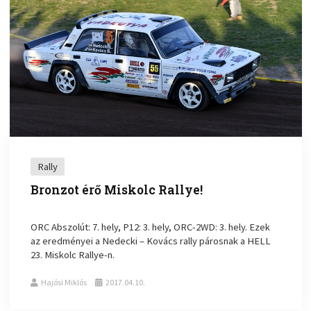
Rally
Bronzot érő Miskolc Rallye!
ORC Abszolút: 7. hely, P12: 3. hely, ORC-2WD: 3. hely. Ezek
az eredményei a Nedecki – Kovács rally párosnak a HELL
23. Miskolc Rallye-n.
Hajósi Miklós
2017.04.10.