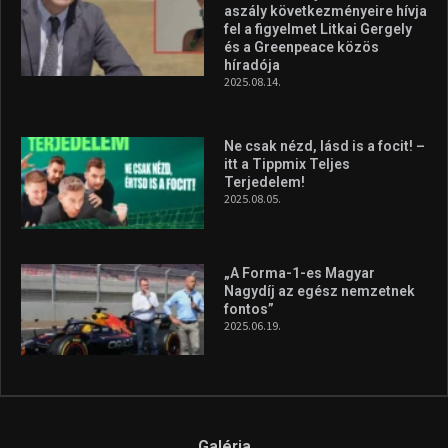
Molnár Martin újabb dobogót
szerzett, már második a brit
Forma–3 tabelláján a
silverstone-i hétvége után
2026.08.04.
A legfrissebb videók
Az extrém időjárás és az
aszály következményeire hívja
fel a figyelmet Litkai Gergely
és a Greenpeace közös
híradója
2025.08.14.
Ne csak nézd, lásd is a focit! –
itt a Tippmix Teljes