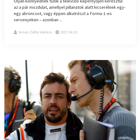
Olyan könnyednek tűnik a televízió képernyőjén keresztül
az a pár mozdulat, amellyel pillanatok alatt kicserélnek egy-
egy abroncsot, vagy éppen alkatrészt a Forma-1-es
versenyeken – azonban ...
Simon Zsófia Viktória
2017.04.10.