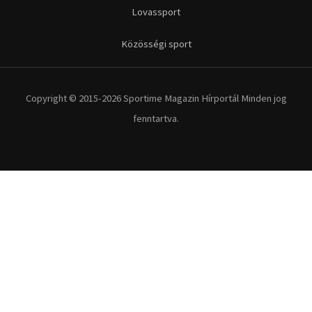
Futás
Kerékpár
Extrém Sportok
Fitnesz
Egyéb szabadidősport
Túra-Utazás
Lovassport
Közösségi sport
Copyright © 2015-2026 Sportime Magazin Hírportál Minden jog
fenntartva.