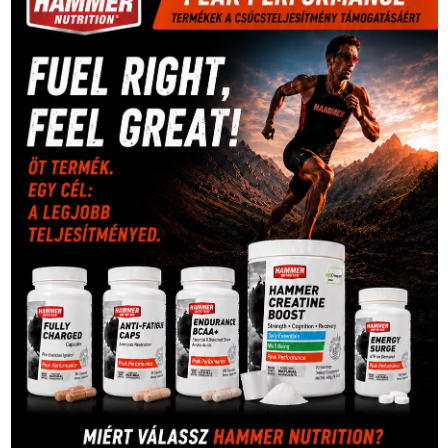
Mercedes
(244)
labdarúgóválogatott
(148)
motorsport
(153)
Opel
rio
Dakar Team
(132)
Rali Világbajnokság
(122)
Rendezvény
(142)
sport
(438)
2016
(373)
szabadidősport
Sportime Magazin
(128)
(316)
tenisz
(416)
Szalay Balázs
(126)
táplálkozás
(155)
utazás
Video
(247)
vitorlázás
(126)
világbajnokság
(162)
Világkupa
(129)
életmód
(416)
(222)
vívás
(174)
vízilabda
(197)
Érdi Mária
(130)
úszás
(361)
Hirdetés