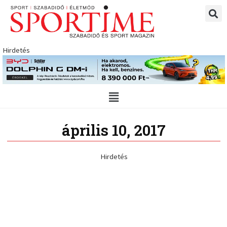
Skip
to
content
Hirdetés
Main
Menu
április 10, 2017
Hirdetés