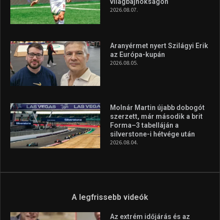
vonzóbbá tegye.
A rendszeres mozgás és a sport jobbá teheti az életed! Mindehhez
minden infót megtalálsz nálunk.
A legfrissebb hírek
Huszty Dániel irányítja a
magyar válogatottat a socca-
világbajnokságon
2026.08.07.
Aranyérmet nyert Szilágyi Erik
az Európa-kupán
2026.08.05.