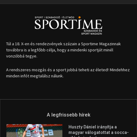
1035 Budapest, Miklós u. 7.
+36 30 471 1373
info (kukac) sportime.hu
Túl a 18. X-en és rendezvények százain a Sportime Magazinnak
továbbra is a legfőbb célja, hogy a mindenki sportját minél