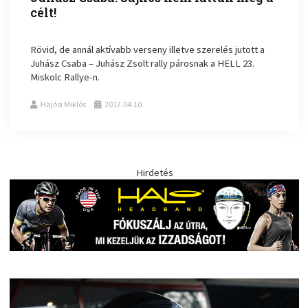
célt!
Rövid, de annál aktívabb verseny illetve szerelés jutott a
Juhász Csaba – Juhász Zsolt rally párosnak a HELL 23.
Miskolc Rallye-n.
Hajósi Miklós
2017.04.10.
Hirdetés