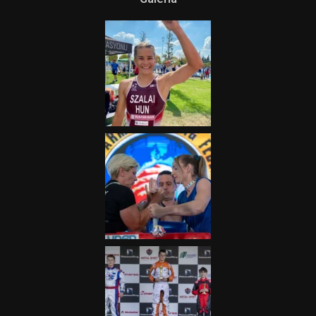
Terjedelem!
2025.08.05.
„A Forma-1-es Magyar
Nagydíj az egész nemzetnek
fontos”
2025.06.19.
Galéria