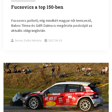
Fucsovics a top 150-ben
Fucsovics javított, míg mindkét magyar női teniszező,
Babos Tímea és Gálfi Dalma is megőrizte pozícióját az
aktuális világranglistán.
Simon Zsófia Viktória
2017.04.10.