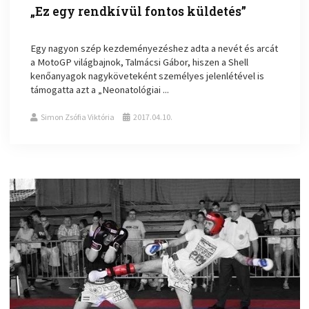
„Ez egy rendkívül fontos küldetés”
Egy nagyon szép kezdeményezéshez adta a nevét és arcát
a MotoGP világbajnok, Talmácsi Gábor, hiszen a Shell
kenőanyagok nagyköveteként személyes jelenlétével is
támogatta azt a „Neonatológiai ...
Simon Zsófia Viktória
2017.04.10.