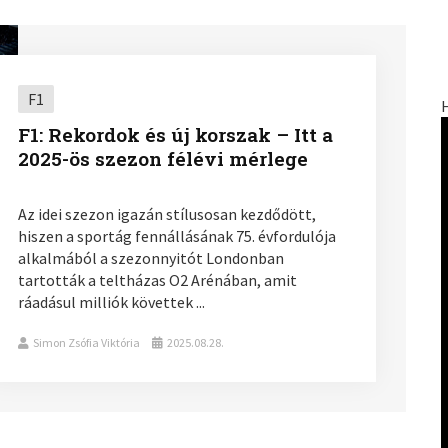
F1
F1: Rekordok és új korszak – Itt a
2025-ös szezon félévi mérlege
Az idei szezon igazán stílusosan kezdődött,
hiszen a sportág fennállásának 75. évfordulója
alkalmából a szezonnyitót Londonban
tartották a teltházas O2 Arénában, amit
ráadásul milliók követtek ...
Simon Zsófia Viktória
2025.08.28.