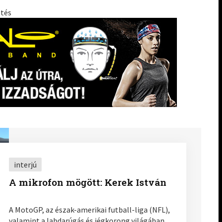
etés
interjú
A mikrofon mögött: Kerek István
A MotoGP, az észak-amerikai futball-liga (NFL),
valamint a labdarúgás és jégkorong világában