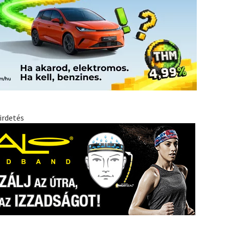
irdetés