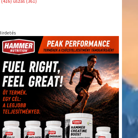
(416)
úszás
(361)
Hirdetés