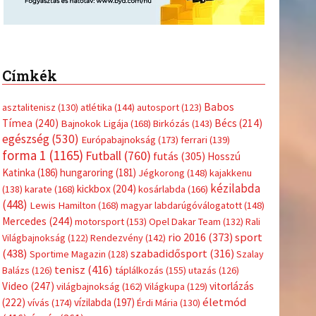
Címkék
Babos
asztalitenisz
(130)
atlétika
(144)
autosport
(123)
Tímea
(240)
Bécs
(214)
Bajnokok Ligája
(168)
Birkózás
(143)
egészség
(530)
Európabajnokság
(173)
ferrari
(139)
forma 1
(1165)
Futball
(760)
futás
(305)
Hosszú
Katinka
(186)
hungaroring
(181)
Jégkorong
(148)
kajakkenu
kézilabda
kickbox
(204)
(138)
karate
(168)
kosárlabda
(166)
(448)
Lewis Hamilton
(168)
magyar labdarúgóválogatott
(148)
Mercedes
(244)
motorsport
(153)
Opel Dakar Team
(132)
Rali
sport
rio 2016
(373)
Világbajnokság
(122)
Rendezvény
(142)
(438)
szabadidősport
(316)
Sportime Magazin
(128)
Szalay
tenisz
(416)
Balázs
(126)
táplálkozás
(155)
utazás
(126)
Video
(247)
vitorlázás
világbajnokság
(162)
Világkupa
(129)
életmód
(222)
vívás
(174)
vízilabda
(197)
Érdi Mária
(130)