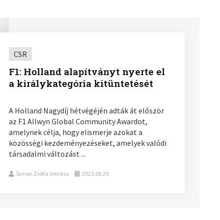
CSR
F1: Holland alapítványt nyerte el
a királykategória kitüntetését
A Holland Nagydíj hétvégéjén adták át először
az F1 Allwyn Global Community Awardot,
amelynek célja, hogy elismerje azokat a
közösségi kezdeményezéseket, amelyek valódi
társadalmi változást ...
Simon Zsófia Viktória
2025.08.29.