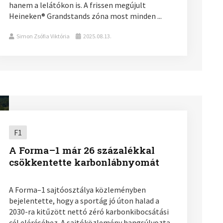
hanem a lelátókon is. A frissen megújult
Heineken® Grandstands zóna most minden ...
Simon Zsófia Viktória
2025.08.13.
F1
A Forma–1 már 26 százalékkal
csökkentette karbonlábnyomát
A Forma–1 sajtóosztálya közleményben
bejelentette, hogy a sportág jó úton halad a
2030-ra kitűzött nettó zéró karbonkibocsátási
cél eléréséhez. A sajtóközlemény hangsúlyozta,