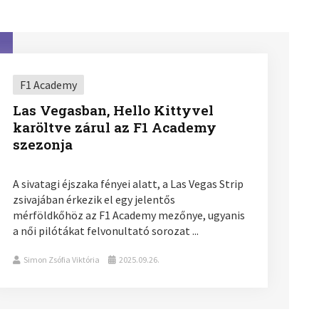
F1 Academy
Las Vegasban, Hello Kittyvel
karöltve zárul az F1 Academy
szezonja
A sivatagi éjszaka fényei alatt, a Las Vegas Strip
zsivajában érkezik el egy jelentős
mérföldkőhöz az F1 Academy mezőnye, ugyanis
a női pilótákat felvonultató sorozat ...
Simon Zsófia Viktória
2025.09.26.