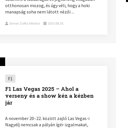
otthonosan mozog, és úgy véli, hogy a hoki
manapság soha nem látott nézői ...
Simon Zsófia Viktória
2025.08.26.
F1
F1 Las Vegas 2025 – Ahol a
verseny és a show kéz a kézben
jár
A november 20–22. között zajló Las Vegas-i
Nagydíj nemcsak a pályán ígér izgalmakat,