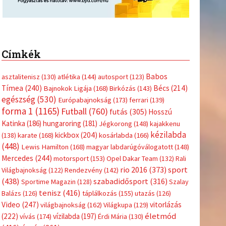
Címkék
Babos
asztalitenisz
(130)
atlétika
(144)
autosport
(123)
Tímea
(240)
Bécs
(214)
Bajnokok Ligája
(168)
Birkózás
(143)
egészség
(530)
Európabajnokság
(173)
ferrari
(139)
forma 1
(1165)
Futball
(760)
futás
(305)
Hosszú
Katinka
(186)
hungaroring
(181)
Jégkorong
(148)
kajakkenu
kézilabda
kickbox
(204)
(138)
karate
(168)
kosárlabda
(166)
(448)
Lewis Hamilton
(168)
magyar labdarúgóválogatott
(148)
Mercedes
(244)
motorsport
(153)
Opel Dakar Team
(132)
Rali
sport
rio 2016
(373)
Világbajnokság
(122)
Rendezvény
(142)
(438)
szabadidősport
(316)
Sportime Magazin
(128)
Szalay
tenisz
(416)
Balázs
(126)
táplálkozás
(155)
utazás
(126)
Video
(247)
vitorlázás
világbajnokság
(162)
Világkupa
(129)
életmód
(222)
vívás
(174)
vízilabda
(197)
Érdi Mária
(130)