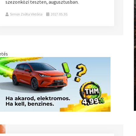
szezonközi teszten, augusztusban.
Simon Zsófia Viktória
2017.05.30.
etés