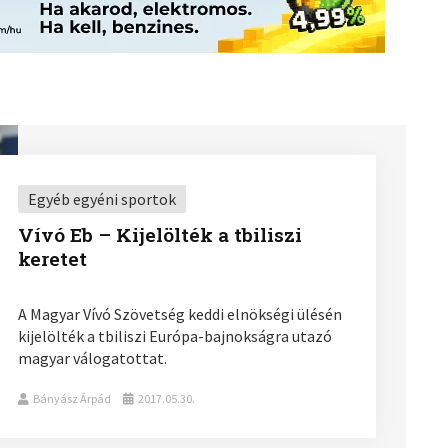
Egyéb egyéni sportok
Vívó Eb – Kijelölték a tbiliszi
keretet
A Magyar Vívó Szövetség keddi elnökségi ülésén
kijelölték a tbiliszi Európa-bajnokságra utazó
magyar válogatottat.
Bányász Árpád
2017.05.30.