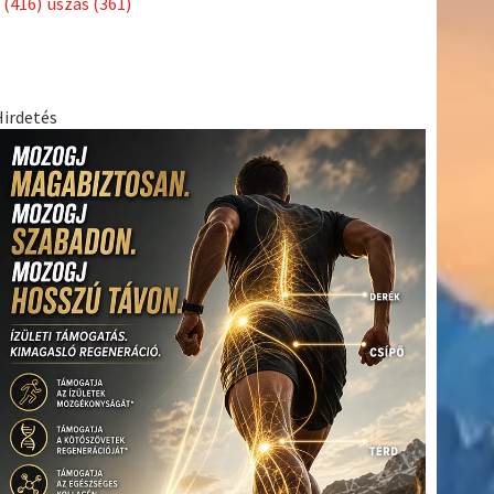
(416)
úszás
(361)
Hirdetés