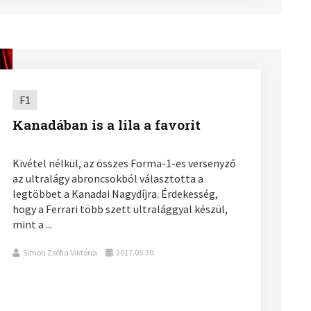
F1
Kanadában is a lila a favorit
Kivétel nélkül, az összes Forma-1-es versenyző
az ultralágy abroncsokból választotta a
legtöbbet a Kanadai Nagydíjra. Érdekesség,
hogy a Ferrari több szett ultralággyal készül,
mint a ...
Simon Zsófia Viktória
2017.05.30.