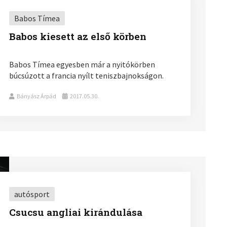
Babos Tímea
Babos kiesett az első körben
Babos Tímea egyesben már a nyitókörben
búcsúzott a francia nyílt teniszbajnokságon.
Bányász Árpád
2017.05.30.
autósport
Csucsu angliai kirándulása