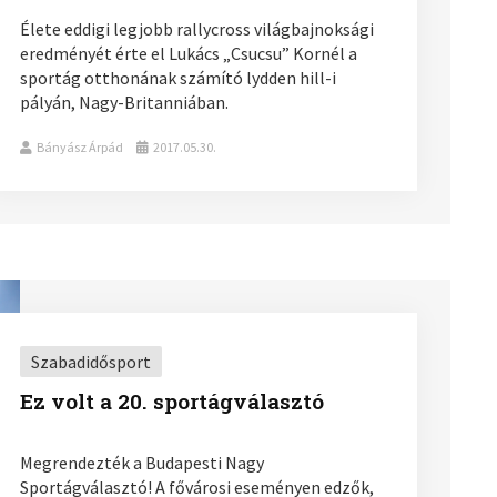
Élete eddigi legjobb rallycross világbajnoksági
eredményét érte el Lukács „Csucsu” Kornél a
sportág otthonának számító lydden hill-i
pályán, Nagy-Britanniában.
Bányász Árpád
2017.05.30.
Szabadidősport
Ez volt a 20. sportágválasztó
Megrendezték a Budapesti Nagy
Sportágválasztó! A fővárosi eseményen edzők,